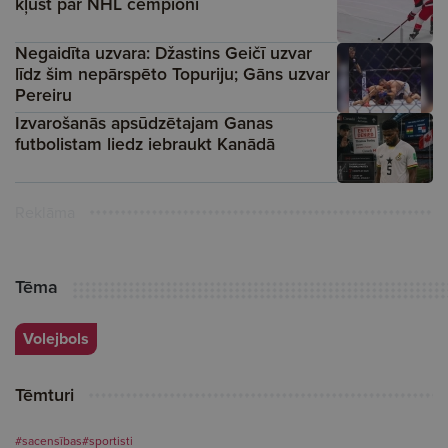
kļūst par NHL čempioni
Negaidīta uzvara: Džastins Geičī uzvar
līdz šim nepārspēto Topuriju; Gāns uzvar
Pereiru
Izvarošanās apsūdzētajam Ganas
futbolistam liedz iebraukt Kanādā
Reklāma
Tēma
Volejbols
Tēmturi
#sacensības
#sportisti