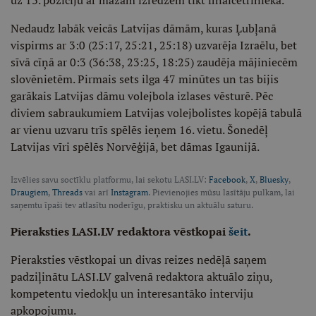
uz 13. pozīciju ar mazām izredzēm tikt finālčetriniekā.
Nedaudz labāk veicās Latvijas dāmām, kuras Ļubļanā
vispirms ar 3:0 (25:17, 25:21, 25:18) uzvarēja Izraēlu, bet
sīvā cīņā ar 0:3 (36:38, 23:25, 18:25) zaudēja mājiniecēm
slovēnietēm. Pirmais sets ilga 47 minūtes un tas bijis
garākais Latvijas dāmu volejbola izlases vēsturē. Pēc
diviem sabraukumiem Latvijas volejbolistes kopējā tabulā
ar vienu uzvaru trīs spēlēs ieņem 16. vietu. Šonedēļ
Latvijas vīri spēlēs Norvēģijā, bet dāmas Igaunijā.
Izvēlies savu soctīklu platformu, lai sekotu LASI.LV:
Facebook
,
X
,
Bluesky
,
Draugiem
,
Threads
vai arī
Instagram
. Pievienojies mūsu lasītāju pulkam, lai
saņemtu īpaši tev atlasītu noderīgu, praktisku un aktuālu saturu.
Pieraksties LASI.LV redaktora vēstkopai
šeit
.
Pieraksties vēstkopai un divas reizes nedēļā saņem
padziļinātu LASI.LV galvenā redaktora aktuālo ziņu,
kompetentu viedokļu un interesantāko interviju
apkopojumu.