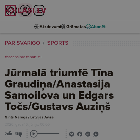
E-izdevumi
Grāmatas
Abonēt
PAR SVARĪGO
SPORTS
#sacensības
#sportisti
Jūrmalā triumfē Tīna
Graudiņa/Anastasija
Samoilova un Edgars
Točs/Gustavs Auziņš
Gints Narogs / Latvijas Avīze
2026. gada 16. jūnijs, 06:00
0
0