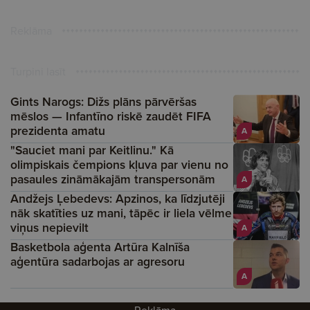
Reklāma
Turpini lasīt
Gints Narogs: Dižs plāns pārvēršas
mēslos — Infantīno riskē zaudēt FIFA
prezidenta amatu
A
"Sauciet mani par Keitlinu." Kā
olimpiskais čempions kļuva par vienu no
pasaules zināmākajām transpersonām
A
Andžejs Ļebedevs: Apzinos, ka līdzjutēji
nāk skatīties uz mani, tāpēc ir liela vēlme
viņus nepievilt
A
Basketbola aģenta Artūra Kalnīša
aģentūra sadarbojas ar agresoru
A