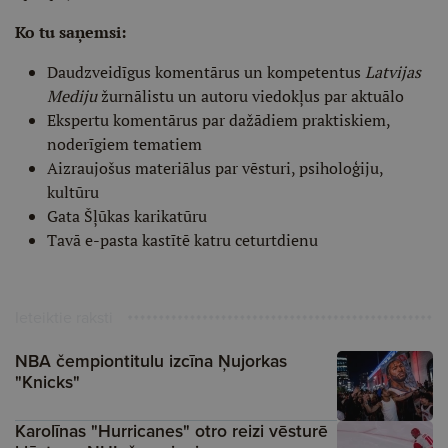
Ko tu saņemsi:
Daudzveidīgus komentārus un kompetentus
Latvijas
Mediju
žurnālistu un autoru viedokļus par aktuālo
Ekspertu komentārus par dažādiem praktiskiem,
noderīgiem tematiem
Aizraujošus materiālus par vēsturi, psiholoģiju,
kultūru
Gata Šļūkas karikatūru
Tavā e-pasta kastītē katru ceturtdienu
Ieteiktie raksti
NBA čempiontitulu izcīna Ņujorkas
"Knicks"
Karolīnas "Hurricanes" otro reizi vēsturē