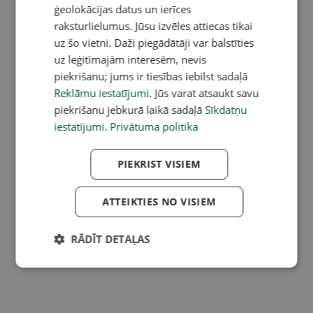
ģeolokācijas datus un ierīces
raksturlielumus. Jūsu izvēles attiecas tikai
uz šo vietni. Daži piegādātāji var balstīties
uz leģitīmajām interesēm, nevis
piekrišanu; jums ir tiesības iebilst sadaļā
Reklāmu iestatījumi
. Jūs varat atsaukt savu
piekrišanu jebkurā laikā sadaļā
Sīkdatņu
iestatījumi
.
Privātuma politika
PIEKRIST VISIEM
ATTEIKTIES NO VISIEM
RĀDĪT DETAĻAS