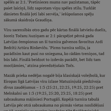
spēlēs ar 2:1. "Pretinieces mums nav pazīstamas, tāpēc
paiet laiciņš, līdz saprotam viņu spēles stilu. Turklāt
dānietes finālā ļoti labi servēja," iešūpošanos spēļu
sākumā skaidroja Graudiņa.
Vīru sacensībās otro gadu pēc kārtas finālā latviešu duelis,
šoreiz Točam/Auziņam ar 2:1 pārspējot pērnā gada
Latvijas čempionus un šī turnīra galvenos favorītus Ardi
Bedrīti/Artūru Rinkeviču. "Pirms turnīra solīju, ja
parādīsim kaut pusi no snieguma, ko rādām treniņos, tad
būs labi. Finālā beidzot to izdevās parādīt, bet līdz tam
mocījāmies," atzina pieredzējušais Točs.
Mazāk prieka nedēļas nogalē bija klasiskajā volejbolā, kur
Eiropas līgā Latvijas vīru izlase Matuzinjušā piedzīvoja
divus zaudējumus – 1:3 (25:21, 22:25, 19:25, 22:25) pret
Melnkalni un 1:3 (19:25, 25:20, 23:25, 18:25) pret
sabraukuma mājinieci Portugāli. Kopējā turnīra tabulā
Latvija pēc otrā sabraukuma no pirmās vietas noslīdējusi