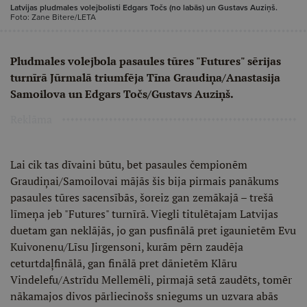
Latvijas pludmales volejbolisti Edgars Točs (no labās) un Gustavs Auziņš.
Foto: Zane Bitere/LETA
Pludmales volejbola pasaules tūres "Futures" sērijas
turnīrā Jūrmalā triumfēja Tīna Graudiņa/Anastasija
Samoilova un Edgars Točs/Gustavs Auziņš.
Reklāma
Lai cik tas dīvaini būtu, bet pasaules čempionēm
Graudiņai/Samoilovai mājās šis bija pirmais panākums
pasaules tūres sacensībās, šoreiz gan zemākajā – trešā
līmeņa jeb "Futures" turnīrā. Viegli titulētajam Latvijas
duetam gan neklājās, jo gan pusfinālā pret igaunietēm Evu
Kuivonenu/Līsu Jirgensoni, kurām pērn zaudēja
ceturtdaļfinālā, gan finālā pret dānietēm Klāru
Vindelefu/Astrīdu Mellemēli, pirmajā setā zaudēts, tomēr
nākamajos divos pārliecinošs sniegums un uzvara abās