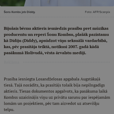
Šons Kombs jeb Diddy.
Foto: AFP/Scanpix
Bijušais bērnu aktieris iesniedzis prasību pret mūzikas
producentu un reperi Šonu Kombsu, plašāk pazīstamu
kā Didiju (Diddy), apsūdzot viņu seksuālā vardarbībā,
kas, pēc prasītāja teiktā, notikusi 2007. gadā kādā
pasākumā Holivudā, vēsta ārvalstu mediji.
Reklāma
Prasība iesniegta Losandželosas apgabala Augstākajā
tiesā. Tajā norādīts, ka prasītājs tolaik bija nepilngadīgs
aktieris. Tiesas dokumentos apgalvots, ka pasākuma laikā
Kombss uzaicinājis viņu uz privātu sarunu par iespējamām
lomām un projektiem, pēc tam aizvedot uz atsevišķu
telpu.