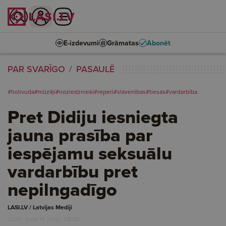
E-izdevumi
Grāmatas
Abonēt
PAR SVARĪGO
PASAULĒ
#holivuda
#mūziķi
#noziedznieki
#reperi
#slavenības
#tiesas
#vardarbība
Pret Didiju iesniegta
jauna prasība par
iespējamu seksuālu
vardarbību pret
nepilngadīgo
LASI.LV / Latvijas Mediji
2026. gada 14. jūnijs, 08:00