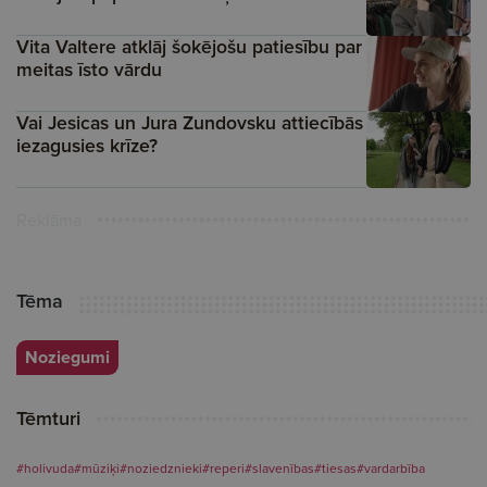
Vita Valtere atklāj šokējošu patiesību par
meitas īsto vārdu
Vai Jesicas un Jura Zundovsku attiecībās
iezagusies krīze?
Reklāma
Tēma
Noziegumi
Tēmturi
#holivuda
#mūziķi
#noziedznieki
#reperi
#slavenības
#tiesas
#vardarbība