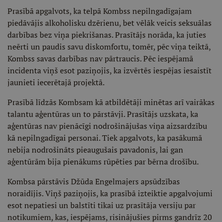
Prasībā apgalvots, ka telpā Kombss nepilngadīgajam
piedāvājis alkoholisku dzērienu, bet vēlāk veicis seksuālas
darbības bez viņa piekrišanas. Prasītājs norāda, ka juties
neērti un paudis savu diskomfortu, tomēr, pēc viņa teiktā,
Kombss savas darbības nav pārtraucis. Pēc iespējamā
incidenta viņš esot paziņojis, ka izvērtēs iespējas iesaistīt
jaunieti iecerētajā projektā.
Prasībā līdzās Kombsam kā atbildētāji minētas arī vairākas
talantu aģentūras un to pārstāvji. Prasītājs uzskata, ka
aģentūras nav pienācīgi nodrošinājušas viņa aizsardzību
kā nepilngadīgai personai. Tiek apgalvots, ka pasākumā
nebija nodrošināts pieaugušais pavadonis, lai gan
aģentūrām bija pienākums rūpēties par bērna drošību.
Kombsa pārstāvis Džūda Engelmajers apsūdzības
noraidījis. Viņš paziņojis, ka prasībā izteiktie apgalvojumi
esot nepatiesi un balstīti tikai uz prasītāja versiju par
notikumiem, kas, iespējams, risinājušies pirms gandrīz 20