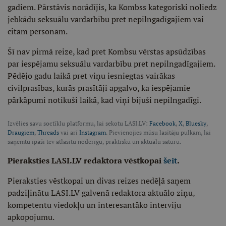
gadiem. Pārstāvis norādījis, ka Kombss kategoriski noliedz
jebkādu seksuālu vardarbību pret nepilngadīgajiem vai
citām personām.
Šī nav pirmā reize, kad pret Kombsu vērstas apsūdzības
par iespējamu seksuālu vardarbību pret nepilngadīgajiem.
Pēdējo gadu laikā pret viņu iesniegtas vairākas
civilprasības, kurās prasītāji apgalvo, ka iespējamie
pārkāpumi notikuši laikā, kad viņi bijuši nepilngadīgi.
Izvēlies savu soctīklu platformu, lai sekotu LASI.LV:
Facebook
,
X
,
Bluesky
,
Draugiem
,
Threads
vai arī
Instagram
. Pievienojies mūsu lasītāju pulkam, lai
saņemtu īpaši tev atlasītu noderīgu, praktisku un aktuālu saturu.
Pieraksties LASI.LV redaktora vēstkopai
šeit
.
Pieraksties vēstkopai un divas reizes nedēļā saņem
padziļinātu LASI.LV galvenā redaktora aktuālo ziņu,
kompetentu viedokļu un interesantāko interviju
apkopojumu.