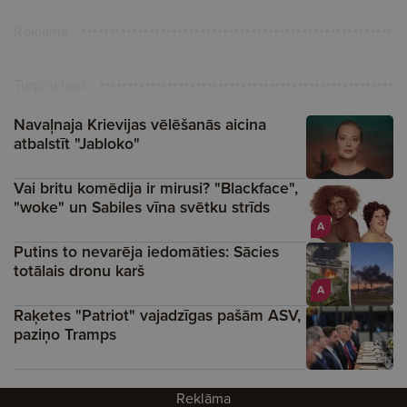
Reklāma
Turpini lasīt
Navaļnaja Krievijas vēlēšanās aicina
atbalstīt "Jabloko"
Vai britu komēdija ir mirusi? "Blackface",
"woke" un Sabiles vīna svētku strīds
A
Putins to nevarēja iedomāties: Sācies
totālais dronu karš
A
Raķetes "Patriot" vajadzīgas pašām ASV,
paziņo Tramps
Reklāma