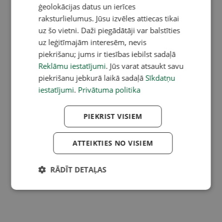
ģeolokācijas datus un ierīces
raksturlielumus. Jūsu izvēles attiecas tikai
uz šo vietni. Daži piegādātāji var balstīties
uz leģitīmajām interesēm, nevis
piekrišanu; jums ir tiesības iebilst sadaļā
Reklāmu iestatījumi
. Jūs varat atsaukt savu
piekrišanu jebkurā laikā sadaļā
Sīkdatņu
iestatījumi
.
Privātuma politika
PIEKRIST VISIEM
ATTEIKTIES NO VISIEM
RĀDĪT DETAĻAS