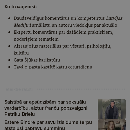
Ko tu saņemsi:
Daudzveidīgus komentārus un kompetentus
Latvijas
Mediju
žurnālistu un autoru viedokļus par aktuālo
Ekspertu komentārus par dažādiem praktiskiem,
noderīgiem tematiem
Aizraujošus materiālus par vēsturi, psiholoģiju,
kultūru
Gata Šļūkas karikatūru
Tavā e-pasta kastītē katru ceturtdienu
Ieteiktie raksti
Saistībā ar apsūdzībām par seksuālu
vardarbību, aiztur franču popzvaigzni
Patriku Brielu
Estere Bindre par savu izlaiduma tērpu
atstājusi paprāvu summiņu