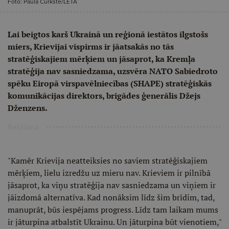
Foto: Paula Čurkste/LETA
Lai beigtos karš Ukrainā un reģionā iestātos ilgstošs
miers, Krievijai vispirms ir jāatsakās no tās
stratēģiskajiem mērķiem un jāsaprot, ka Kremļa
stratēģija nav sasniedzama, uzsvēra NATO Sabiedroto
spēku Eiropā virspavēlniecības (SHAPE) stratēģiskās
komunikācijas direktors, brigādes ģenerālis Džejs
Dženzens.
Reklāma
"Kamēr Krievija neatteiksies no saviem stratēģiskajiem
mērķiem, lielu izredžu uz mieru nav. Krieviem ir pilnībā
jāsaprot, ka viņu stratēģija nav sasniedzama un viņiem ir
jāizdomā alternatīva. Kad nonāksim līdz šim brīdim, tad,
manuprāt, būs iespējams progress. Līdz tam laikam mums
ir jāturpina atbalstīt Ukrainu. Un jāturpina būt vienotiem,"