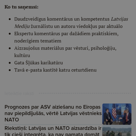
Ko tu saņemsi:
Daudzveidīgus komentārus un kompetentus
Latvijas
Mediju
žurnālistu un autoru viedokļus par aktuālo
Ekspertu komentārus par dažādiem praktiskiem,
noderīgiem tematiem
Aizraujošus materiālus par vēsturi, psiholoģiju,
kultūru
Gata Šļūkas karikatūru
Tavā e-pasta kastītē katru ceturtdienu
Ieteiktie raksti
Prognozes par ASV aiziešanu no Eiropas
nav piepildījušās, vērtē Latvijas vēstnieks
NATO
Riekstiņš: Latvijas un NATO aizsardzība ir
tik cieši integrēta, ka nav pamata domāt