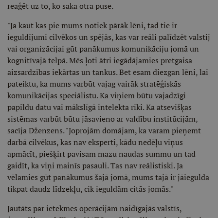
reaģēt uz to, ko saka otra puse.
"Ja kaut kas pie mums notiek pārāk lēni, tad tie ir
ieguldījumi cilvēkos un spējās, kas var reāli palīdzēt valstij
vai organizācijai gūt panākumus komunikāciju jomā un
kognitīvajā telpā. Mēs ļoti ātri iegādājamies pretgaisa
aizsardzības iekārtas un tankus. Bet esam diezgan lēni, lai
pateiktu, ka mums varbūt vajag vairāk stratēģiskās
komunikācijas speciālistu. Ka viņiem būtu vajadzīgi
papildu datu vai mākslīgā intelekta rīki. Ka atsevišķas
sistēmas varbūt būtu jāsavieno ar valdību institūcijām,
sacīja Dženzens. "Joprojām domājam, ka varam pieņemt
darbā cilvēkus, kas nav eksperti, kādu nedēļu viņus
apmācīt, piešķirt pavisam mazu naudas summu un tad
gaidīt, ka viņi mainīs pasauli. Tas nav reālistiski. Ja
vēlamies gūt panākumus šajā jomā, mums tajā ir jāiegulda
tikpat daudz līdzekļu, cik ieguldām citās jomās."
Jautāts par ietekmes operācijām naidīgajās valstīs,