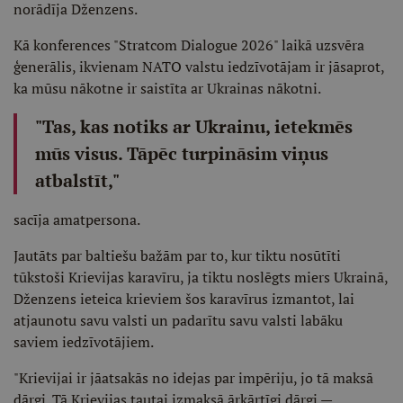
norādīja Dženzens.
Kā konferences "Stratcom Dialogue 2026" laikā uzsvēra
ģenerālis, ikvienam NATO valstu iedzīvotājam ir jāsaprot,
ka mūsu nākotne ir saistīta ar Ukrainas nākotni.
"Tas, kas notiks ar Ukrainu, ietekmēs
mūs visus. Tāpēc turpināsim viņus
atbalstīt,"
sacīja amatpersona.
Jautāts par baltiešu bažām par to, kur tiktu nosūtīti
tūkstoši Krievijas karavīru, ja tiktu noslēgts miers Ukrainā,
Dženzens ieteica krieviem šos karavīrus izmantot, lai
atjaunotu savu valsti un padarītu savu valsti labāku
saviem iedzīvotājiem.
"Krievijai ir jāatsakās no idejas par impēriju, jo tā maksā
dārgi. Tā Krievijas tautai izmaksā ārkārtīgi dārgi —