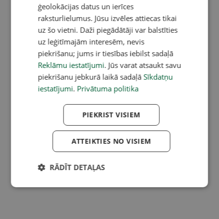
ģeolokācijas datus un ierīces
raksturlielumus. Jūsu izvēles attiecas tikai
uz šo vietni. Daži piegādātāji var balstīties
uz leģitīmajām interesēm, nevis
piekrišanu; jums ir tiesības iebilst sadaļā
Reklāmu iestatījumi
. Jūs varat atsaukt savu
piekrišanu jebkurā laikā sadaļā
Sīkdatņu
iestatījumi
.
Privātuma politika
PIEKRIST VISIEM
ATTEIKTIES NO VISIEM
RĀDĪT DETAĻAS