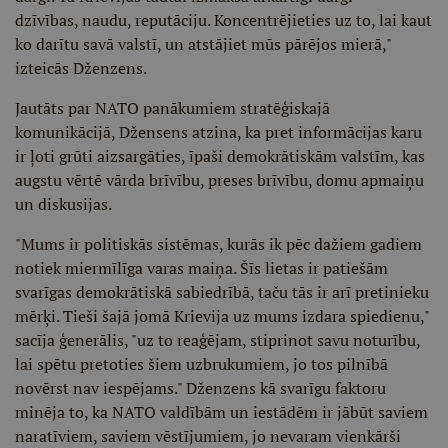
dzīvības, naudu, reputāciju. Koncentrējieties uz to, lai kaut
ko darītu savā valstī, un atstājiet mūs pārējos mierā,"
izteicās Dženzens.
Jautāts par NATO panākumiem stratēģiskajā
komunikācijā, Džensens atzina, ka pret informācijas karu
ir ļoti grūti aizsargāties, īpaši demokrātiskām valstīm, kas
augstu vērtē vārda brīvību, preses brīvību, domu apmaiņu
un diskusijas.
"Mums ir politiskās sistēmas, kurās ik pēc dažiem gadiem
notiek miermīlīga varas maiņa. Šīs lietas ir patiešām
svarīgas demokrātiskā sabiedrībā, taču tās ir arī pretinieku
mērķi. Tieši šajā jomā Krievija uz mums izdara spiedienu,"
sacīja ģenerālis, "uz to reaģējam, stiprinot savu noturību,
lai spētu pretoties šiem uzbrukumiem, jo tos pilnībā
novērst nav iespējams." Dženzens kā svarīgu faktoru
minēja to, ka NATO valdībām un iestādēm ir jābūt saviem
naratīviem, saviem vēstījumiem, jo nevaram vienkārši