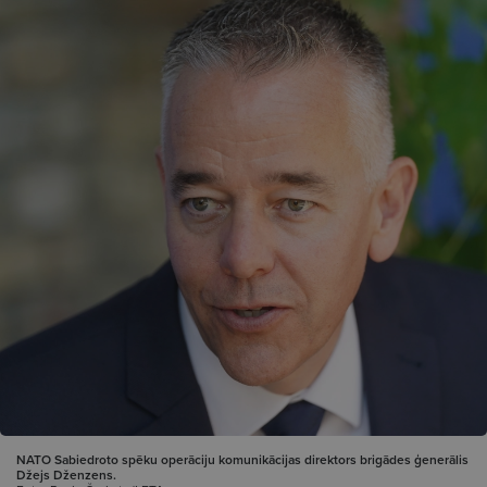
NATO Sabiedroto spēku operāciju komunikācijas direktors brigādes ģenerālis
Džejs Dženzens.