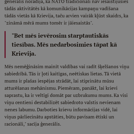
ģenerālis norādīja, ka NATO tradicionāli nav iesaistījusies
tādās aktivitātēs kā komunikācijas kampaņu vadīšana
tādās vietās kā Krievija, taču arvien vairāk kļūst skaidrs, ka
"zināmā mērā mums tomēr ir jāiesaistās".
"Bet mēs ievērosim starptautiskās
tiesības. Mēs nedarbosimies tāpat kā
Krievija.
Mēs nemēģināsim mainīt valdības vai radīt šķelšanos viņu
sabiedrībā. Tās ir ļoti kaitīgas, neētiskas lietas. Tā vietā
mums ir plašas iespējas strādāt, lai stiprinātu mūsu
atturēšanas mehānismu. Piemēram, panākt, lai krievi
saprastu, ka ir veltīgi domāt par uzbrukumu mums. Ka visi
viņu centieni destabilizēt sabiedroto valstis nevienam
nenes labumu. Darboties krievu informācijas vidē, lai
viņus pārliecinātu apstāties, būtu pavisam ētiski un
racionāli," sacīja ģenerālis.