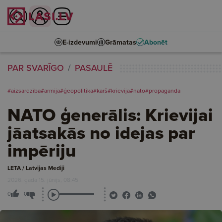
E-izdevumi
Grāmatas
Abonēt
PAR SVARĪGO
PASAULĒ
#aizsardzība
#armija
#ģeopolitika
#karš
#krievija
#nato
#propaganda
NATO ģenerālis: Krievijai
jāatsakās no idejas par
impēriju
LETA / Latvijas Mediji
2026. gada 15. jūnijs, 08:45
0
0