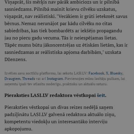
Viņaprāt, šis mērķis nav pārāk ambiciozs un ir pilnībā
sasniedzams. Pilnībā mainīt krievu cilvēku uzskatus,
viņaprāt, nav reālistiski. "Vecākiem ir grūti ietekmēt savus
bērnus. Nemaz nerunājot par kādu cilvēku no citas
sabiedrības, kas tiek bombardēts ar iekšējo propagandu
jau no piecu gadu vecuma. Tās ir neiespējamas lietas.
Tāpēc mums būtu jākoncentrējas uz ētiskām lietām, kas ir
sasniedzamas ar reālistiska apjoma darbībām," uzskata
Dženzens.
Izvēlies savu soctīklu platformu, lai sekotu LASI.LV:
Facebook
,
X
,
Bluesky
,
Draugiem
,
Threads
vai arī
Instagram
. Pievienojies mūsu lasītāju pulkam, lai
saņemtu īpaši tev atlasītu noderīgu, praktisku un aktuālu saturu.
Pieraksties LASI.LV redaktora vēstkopai
šeit
.
Pieraksties vēstkopai un divas reizes nedēļā saņem
padziļinātu LASI.LV galvenā redaktora aktuālo ziņu,
kompetentu viedokļu un interesantāko interviju
apkopojumu.