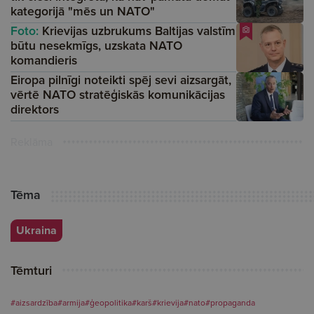
kategorijā "mēs un NATO"
Foto:
Krievijas uzbrukums Baltijas valstīm
būtu nesekmīgs, uzskata NATO
komandieris
Eiropa pilnīgi noteikti spēj sevi aizsargāt,
vērtē NATO stratēģiskās komunikācijas
direktors
Reklāma
Tēma
Ukraina
Tēmturi
#aizsardzība
#armija
#ģeopolitika
#karš
#krievija
#nato
#propaganda