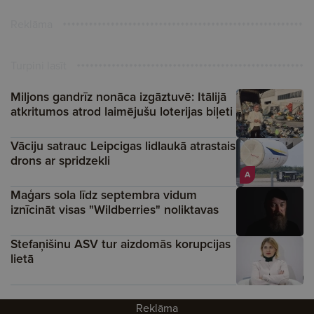
Reklāma
Turpini lasīt
Miljons gandrīz nonāca izgāztuvē: Itālijā
atkritumos atrod laimējušu loterijas biļeti
Vāciju satrauc Leipcigas lidlaukā atrastais
drons ar spridzekli
A
Maģars sola līdz septembra vidum
iznīcināt visas "Wildberries" noliktavas
Stefaņišinu ASV tur aizdomās korupcijas
lietā
Reklāma