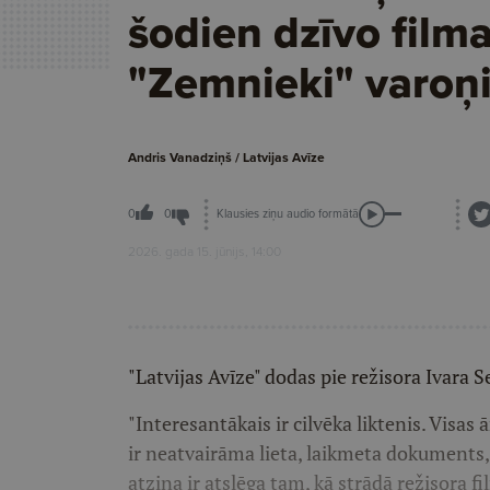
šodien dzīvo film
"Zemnieki" varoņ
Andris Vanadziņš / Latvijas Avīze
Klausies ziņu audio formātā
0
0
2026. gada 15. jūnijs, 14:00
"Latvijas Avīze" dodas pie režisora Ivara
"Interesantākais ir cilvēka liktenis. Visas ā
ir neatvairāma lieta, laikmeta dokuments,
atziņa ir atslēga tam, kā strādā režisora fi