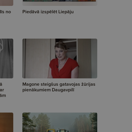
īs no
Piedāvā izspēlēt Liepāju
Kā
Magone steigšus gatavojas žūrijas
ar
pienākumiem Daugavpilī
jām