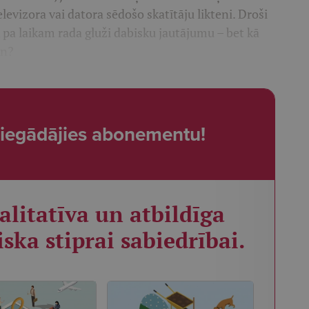
televizora vai datora sēdošo skatītāju likteni. Droši
k pa laikam rada gluži dabisku jautājumu – bet kā
en?
t, iegādājies abonementu!
alitatīva un atbildīga
iska stiprai sabiedrībai.