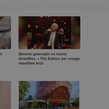
ēļ
Ģimene gatavojās no manis
atvadīties — Fils Kolinss par smago
veselības krīzi