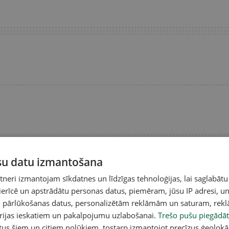
ūsu datu izmantošana
eri izmantojam sīkdatnes un līdzīgas tehnoloģijas, lai saglabātu
 ierīcē un apstrādātu personas datus, piemēram, jūsu IP adresi, un
un pārlūkošanas datus, personalizētām reklāmām un saturam, rek
A
orijas ieskatiem un pakalpojumu uzlabošanai.
Trešo pušu piegādāt
tus šiem un citiem nolūkiem, tostarp izmantojot precīzus ģeolokā