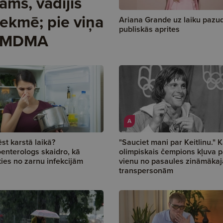
jams, vadījis
tekmē; pie viņa
Ariana Grande uz laiku pazud
publiskās aprites
ms MDMA
A
st karstā laikā?
"Sauciet mani par Keitlinu." 
enterologs skaidro, kā
olimpiskais čempions kļuva p
īties no zarnu infekcijām
vienu no pasaules zināmāka
transpersonām