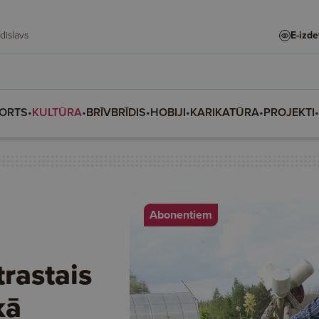
ladislava, Vladislavs
E-izd
ORTS
•
KULTŪRA
•
BRĪVBRĪDIS
•
HOBIJI
•
KARIKATŪRA
•
PROJEKTI
•
Abonentiem
trastais
kā