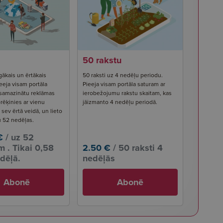
50 rakstu
gākais un ērtākais
50 raksti uz 4 nedēļu periodu.
eeja visam portāla
Pieeja visam portāla saturam ar
 samazinātu reklāmas
ierobežojumu rakstu skaitam, kas
rēķinies ar vienu
jāizmanto 4 nedēļu periodā.
ev ērtā veidā, un lieto
u 52 nedēļas.
€
/ uz 52
 . Tikai 0,58
2.50 €
/ 50 raksti 4
dēļā.
nedēļās
Abonē
Abonē