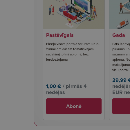
Pastāvīgais
Gada
Pieeja visam portāla saturam un e-
Pats izdevī
žurnāliem (visām tematiskajām
pirkums. Pi
sadaļām), pilnā apjomā, bez
saturam ar
ierobežojuma.
apjomu. No
maksājumu s
visu portāl
29,99 
1,00 €
/ pirmās 4
nedēļām
nedēļas
EUR ne
Abonē