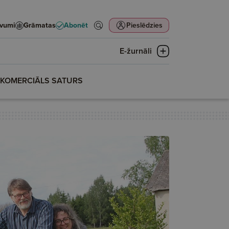
evumi
Grāmatas
Abonēt
Pieslēdzies
E-žurnāli
KOMERCIĀLS SATURS