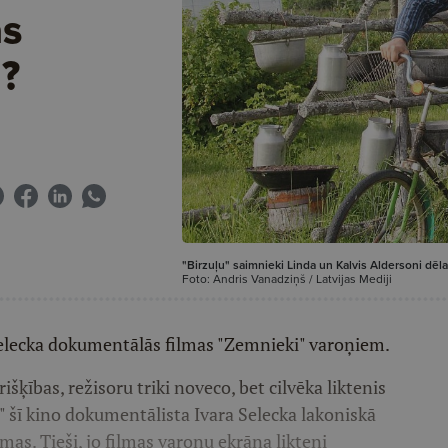
as
i?
"Birzuļu" saimnieki Linda un Kalvis Aldersoni dēla
Foto: Andris Vanadziņš / Latvijas Mediji
 Selecka dokumentālās filmas "Zemnieki" varoņiem.
rišķības, režisoru triki noveco, bet cilvēka liktenis
" šī kino dokumentālista Ivara Selecka lakoniskā
lmas. Tieši, jo filmas varoņu ekrāna likteņi