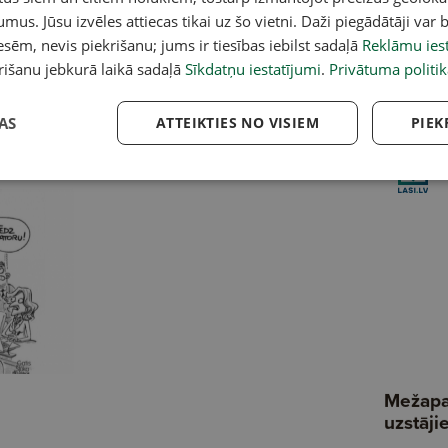
s Vētras ciemā. Saruna
"Dauderu" muzeja nodaļas
"G
ci Lieni Milleri
vadītāja: Esam kļuvuši citādi
pi
umus. Jūsu izvēles attiecas tikai uz šo vietni. Daži piegādātāji var b
10
sēm, nevis piekrišanu; jums ir tiesības iebilst sadaļā
Reklāmu iest
me
rišanu jebkurā laikā sadaļā
Sīkdatņu iestatījumi
.
Privātuma politik
AS
ATTEIKTIES NO VISIEM
PIEK