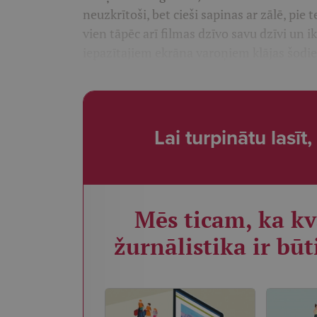
neuzkrītoši, bet cieši sapinas ar zālē, pie 
vien tāpēc arī filmas dzīvo savu dzīvi un i
iepazītajiem ekrāna varoņiem klājas šodi
Lai turpinātu lasī
Mēs ticam, ka kv
žurnālistika ir būt