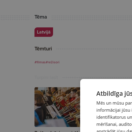
Tēma
Latvijā
Tēmturi
#filmas
#režisori
Turpini lasīt
Atbildīga j
Mēs un mūsu partn
informācijai jūsu
identifikatorus 
mērīšanai, audit
apstrādāt jūsu da