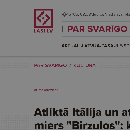
15 °C
S. 08.08
Mudīte, V
PAR SVARĪGO
AKTUĀLI
•
LATVIJĀ
•
PASAULĒ
•
SP
PAR SVARĪGO
KULTŪRA
#filmas
#režisori
Atliktā Itālija un a
miers "Birzuļos": 