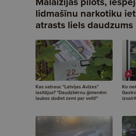
Malaizijas pilots, iespē
lidmašīnu narkotiku ie
atrasts liels daudzu
A
Kas satrauc "Latvijas Avīzes"
Ko neē
lasītājus? "Daudzbērnu ģimenēm
Gastro
laukos dodiet zemi par velti!"
izvair