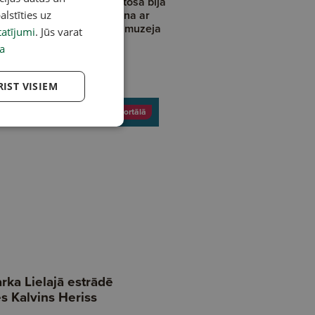
ribēju parādīt, cik plaukstoša bija
rmā Latvijas valsts." Saruna ar
alstīties uz
0 gadus veco "Dauderu" muzeja
atījumi
. Jūs varat
cenātu Gai­di Graudiņu
a
RIST VISIEM