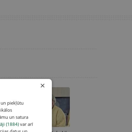
×
 un piekļūtu
ikālos
lāmu un satura
A
āji (1884)
var arī
cijas datus un