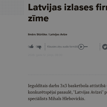
Latvijas izlases fi
zīme
Ilmārs Stūriška / Latvijas Avīze
Klausies ziņu audio formātā
0
0
2026. gada 12. jūnijs, 08:00
Ieguldītais darbs 3x3 basketbola attīstībā
konkurētspējai pasaulē, "Latvijas Avīzei"
speciālists Mihals Hlebovickis.