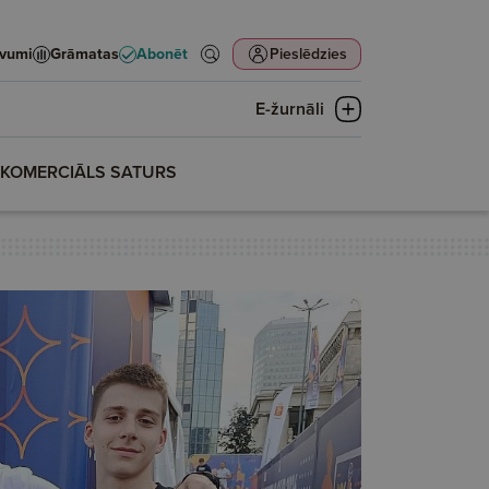
evumi
Grāmatas
Abonēt
Pieslēdzies
E-žurnāli
KOMERCIĀLS SATURS