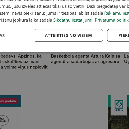
umus. Jūsu izvēles attiecas tikai uz šo vietni. Daži piegādātāji var b
sēm, nevis piekrišanu; jums ir tiesības iebilst sadaļā
Reklāmu iest
rišanu jebkurā laikā sadaļā
Sīkdatņu iestatījumi
.
Privātuma politik
AS
ATTEIKTIES NO VISIEM
PIEK
A
bedevs: Apzinos, ka
Basketbola aģenta Artūra Kalnīša
La
nāk skatīties uz mani,
aģentūra sadarbojas ar agresoru
Ug
ela vēlme viņus nepievilt