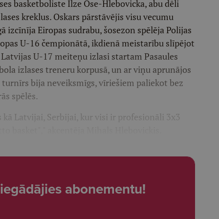
ases basketboliste Ilze Ose-Hlebovicka, abu dēli
izlases kreklus. Oskars pārstāvējis visu vecumu
 izcīnīja Eiropas sudrabu, šosezon spēlēja Polijas
iropas U-16 čempionātā, ikdienā meistarību slīpējot
o Latvijas U-17 meiteņu izlasi startam Pasaules
bola izlases treneru korpusā, un ar viņu aprunājos
turnīrs bija neveiksmīgs, vīriešiem paliekot bez
ās spēlēs.
Latvijai, Serbijai, kur visi ir profesionāli 3x3
etto basket"," akcentēja Mihals Hlebovickis.
t, iegādājies abonementu!