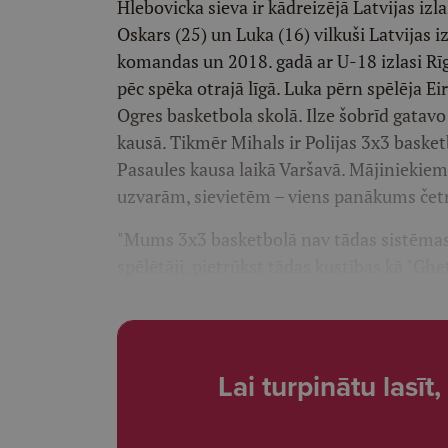
Hlebovicka sieva ir kādreizējā Latvijas izl
Oskars (25) un Luka (16) vilkuši Latvijas 
komandas un 2018. gadā ar U-18 izlasi Rīgā
pēc spēka otrajā līgā. Luka pērn spēlēja E
Ogres basketbola skolā. Ilze šobrīd gatav
kausā. Tikmēr Mihals ir Polijas 3x3 basket
Pasaules kausa laikā Varšavā. Mājiniekiem 
uzvarām, sievietēm – viens panākums četr
"Mums 3x3 basketbolā nav tādas sistēmas kā 
spēlētāji, pietrūkst tādas kustības kā "Gh
Lai turpinātu lasī