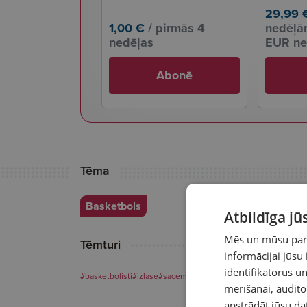
29,99 
1,00 €
/ pirmās 4
nedēļām
nedēļas
EUR ne
Abonē
Tēma
Basketbols
Atbildīga j
Mēs un mūsu partn
Tēmturi
informācijai jūsu
identifikatorus 
#basketbolisti
#izlase
#sacensības
#sportisti
mērīšanai, audit
apstrādāt jūsu da