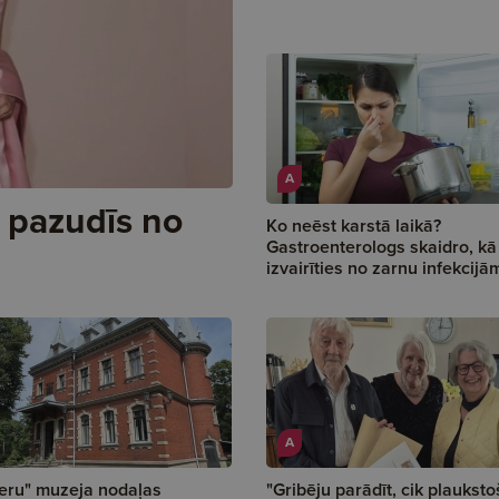
A
 pazudīs no
Ko neēst karstā laikā?
Gastroenterologs skaidro, kā
izvairīties no zarnu infekcijā
A
eru" muzeja nodaļas
"Gribēju parādīt, cik plauksto