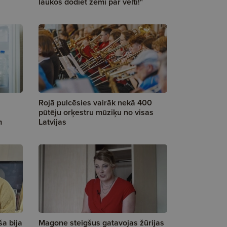
laukos dodiet zemi par velti!"
Rojā pulcēsies vairāk nekā 400
pūtēju orķestru mūziķu no visas
m
Latvijas
ša bija
Magone steigšus gatavojas žūrijas