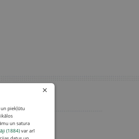
×
 un piekļūtu
ikālos
lāmu un satura
āji (1884)
var arī
cijas datus un