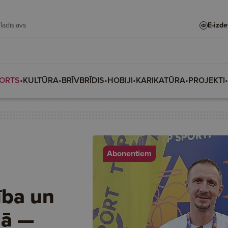
te, Vladislava, Vladislavs
E-izd
ORTS
•
KULTŪRA
•
BRĪVBRĪDIS
•
HOBIJI
•
KARIKATŪRA
•
PROJEKTI
•
Abonentiem
ība un
mā —