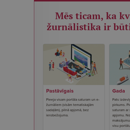
Mēs ticam, ka kv
žurnālistika ir būt
Pastāvīgais
Gada
Pieeja visam portāla saturam un e-
Pats izdevī
žurnāliem (visām tematiskajām
pirkums. Pi
sadaļām), pilnā apjomā, bez
saturam ar
ierobežojuma.
apjomu. No
maksājumu s
visu portāl