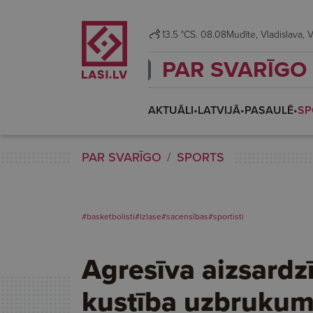
13.5 °C
S. 08.08
Mudī
PAR SVARĪGO
AKTUĀLI
•
LATVIJĀ
•
PASAULĒ
•
SP
PAR SVARĪGO
SPORTS
#basketbolisti
#izlase
#sacensības
#sportisti
Agresīva aizsardz
kustība uzbruku