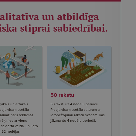
alitatīva un atbildīga
iska stiprai sabiedrībai.
50 rakstu
gākais un ērtākais
50 raksti uz 4 nedēļu periodu.
eeja visam portāla
Pieeja visam portāla saturam ar
 samazinātu reklāmas
ierobežojumu rakstu skaitam, kas
rēķinies ar vienu
jāizmanto 4 nedēļu periodā.
ev ērtā veidā, un lieto
u 52 nedēļas.