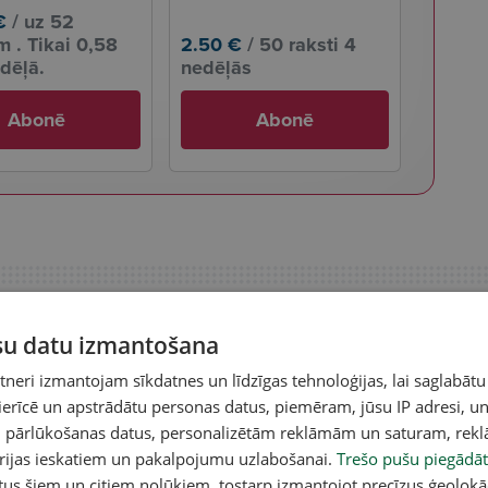
€
/ uz 52
 . Tikai 0,58
2.50 €
/ 50 raksti 4
dēļā.
nedēļās
Abonē
Abonē
ūsu datu izmantošana
eri izmantojam sīkdatnes un līdzīgas tehnoloģijas, lai saglabātu
 ierīcē un apstrādātu personas datus, piemēram, jūsu IP adresi, un
un pārlūkošanas datus, personalizētām reklāmām un saturam, rek
orijas ieskatiem un pakalpojumu uzlabošanai.
Trešo pušu piegādāt
tus šiem un citiem nolūkiem, tostarp izmantojot precīzus ģeolokā