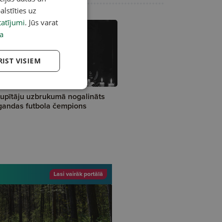
alstīties uz
atījumi
. Jūs varat
a
RIST VISIEM
upītāju uzbrukumā nogalināts
andas futbola čempions