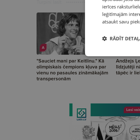
Turpini lasīt
ierīces raksturliel
leģitīmajām intere
atsaukt savu piek
RĀDĪT DETAĻ
A
A
"Sauciet mani par Keitlinu." Kā
Andžejs Ļe
olimpiskais čempions kļuva par
līdzjutēji 
vienu no pasaules zināmākajām
tāpēc ir li
transpersonām