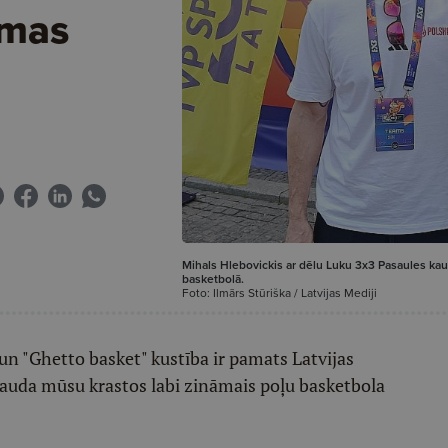
rmas
Mihals Hlebovickis ar dēlu Luku 3x3 Pasaules kaus
basketbolā.
Foto: Ilmārs Stūriška / Latvijas Mediji
 un "Ghetto basket" kustība ir pamats Latvijas
 pauda mūsu krastos labi zināmais poļu basketbola