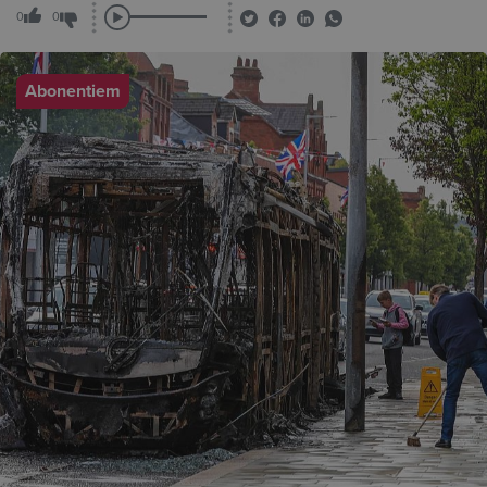
0
0
Abonentiem