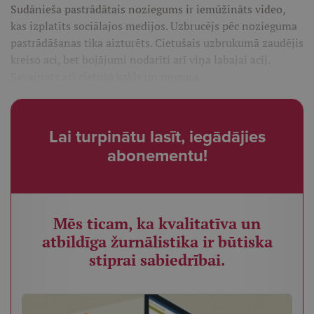
Sudānieša pastrādātais noziegums ir iemūžināts video,
kas izplatīts sociālajos medijos. Uzbrucējs pēc nozieguma
pastrādāšanas tika aizturēts. Cietušais uzbrukumā zaudējis
kreiso aci, bet bojājumi nodarīti arī viņa labajai acij.
Savainots arī cietušā kakls un mugura.
Lai turpinātu lasīt, iegādājies
abonementu!
Mēs ticam, ka kvalitatīva un
atbildīga žurnālistika ir būtiska
stiprai sabiedrībai.