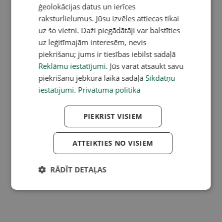
ģeolokācijas datus un ierīces
raksturlielumus. Jūsu izvēles attiecas tikai
uz šo vietni. Daži piegādātāji var balstīties
uz leģitīmajām interesēm, nevis
piekrišanu; jums ir tiesības iebilst sadaļā
Reklāmu iestatījumi
. Jūs varat atsaukt savu
piekrišanu jebkurā laikā sadaļā
Sīkdatņu
iestatījumi
.
Privātuma politika
PIEKRIST VISIEM
ATTEIKTIES NO VISIEM
RĀDĪT DETAĻAS