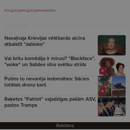
#imigrācija
#migrācija
#vardarbība
Turpini lasīt
Navaļnaja Krievijas vēlēšanās aicina
atbalstīt "Jabloko"
Vai britu komēdija ir mirusi? "Blackface",
"woke" un Sabiles vīna svētku strīds
A
Putins to nevarēja iedomāties: Sācies
totālais dronu karš
A
Raķetes "Patriot" vajadzīgas pašām ASV,
paziņo Tramps
Reklāma