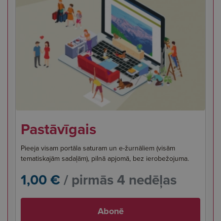
Pastāvīgais
Pieeja visam portāla saturam un e-žurnāliem (visām
tematiskajām sadaļām), pilnā apjomā, bez ierobežojuma.
1,00 €
/ pirmās 4 nedēļas
Abonē