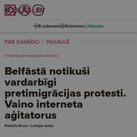
E-izdevumi
Grāmatas
Abonēt
PAR SVARĪGO
PASAULĒ
#imigrācija
#migrācija
#vardarbība
Belfāstā notikuši
vardarbīgi
pretimigrācijas protesti.
Vaino interneta
aģitatorus
Rūdolfs Bruss / Latvijas Avīze
2026. gada 10. jūnijs, 22:46