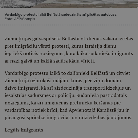
Vardarbīgo protestu laikā Belfāstā sadedzināts arī pilsētas autobuss.
Foto: AFP/Scanpix
Ziemeļīrijas galvaspilsētā Belfāstā otrdienas vakarā izcēlās
pret imigrāciju vērsti protesti, kurus izraisīja dienu
iepriekš noticis noziegums, kura laikā sudāniešu imigrants
ar nazi galvā un kaklā sadūra kādu vīrieti.
Vardarbīgo protestu laikā to dalībnieki Belfāstā un citviet
Ziemeļīrijā uzbrukuši mājām, kurās, pēc viņu domām,
dzīvo imigranti, kā arī aizdedzināja transportlīdzekļus un
iesaistījās sadursmēs ar policiju. Sudānieša pastrādātais
noziegums, kā arī imigrācijas pretinieku ķeršanās pie
vardarbības notiek brīdī, kad Apvienotajā Karalistē jau ir
pieaugusi spriedze imigrācijas un noziedzības jautājumos.
Legāls imigrants