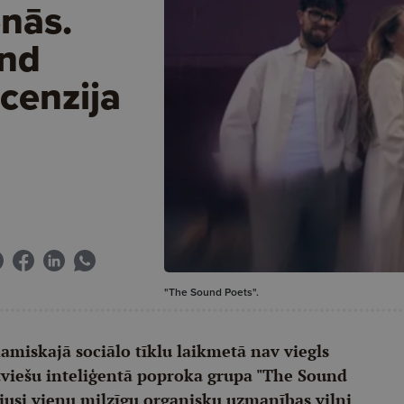
ēnās.
und
cenzija
"The Sound Poets".
amiskajā sociālo tīklu laikmetā nav viegls
atviešu inteliģentā poproka grupa "The Sound
ojusi vienu milzīgu organisku uzmanības vilni