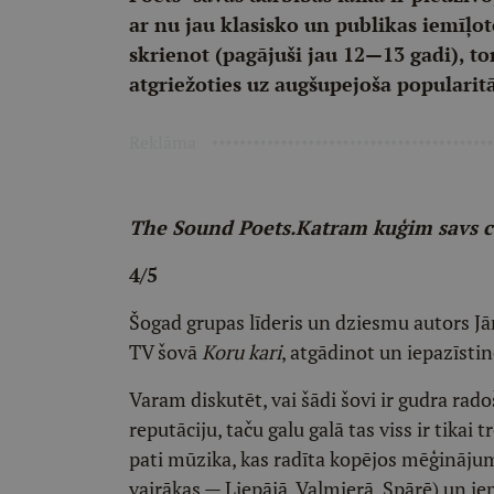
ar nu jau klasisko un publikas iemīļo
skrienot (pagājuši jau 12—13 gadi), to
atgriežoties uz augšupejoša popularitā
Reklāma
The Sound Poets.
Katram kuģim savs c
4/5
Šogad grupas līderis un dziesmu autors Jāni
TV šovā
Koru kari
, atgādinot un iepazīstin
Varam diskutēt, vai šādi šovi ir gudra rado
reputāciju, taču galu galā tas viss ir tika
pati mūzika, kas radīta kopējos mēģinājum
vairākas — Liepājā, Valmierā, Spārē) un ie