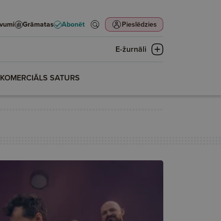
evumi
Grāmatas
Abonēt
Pieslēdzies
E-žurnāli
KOMERCIĀLS SATURS