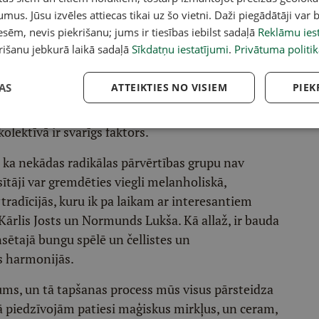
umus. Jūsu izvēles attiecas tikai uz šo vietni. Daži piegādātāji var b
sēm, nevis piekrišanu; jums ir tiesības iebilst sadaļā
Reklāmu iest
rišanu jebkurā laikā sadaļā
Sīkdatņu iestatījumi
.
Privātuma politik
AS
ATTEIKTIES NO VISIEM
PIEK
Foto:
Publicitātes
 tāpēc arī savstarpējā radošā ķīmija ir
olektīvā ir svarīgs faktors.
 ka nekādas radikālas pārvērtības grupu nav
ītāji var gremdēties viegli melanholiskā,
y
tradīcijās, kuru ik pa laikam ar interesantiem
Kārlis Josts un Normunds Lukša. Kā allaž, ir bauda
sētajā bungu spēlē un čellistes un
s harmonijās.
bums, un tā tapšanas process mūs visus pārsteidza
ā piedzīvojām patiesi maģiskus mirkļus, un ceram,