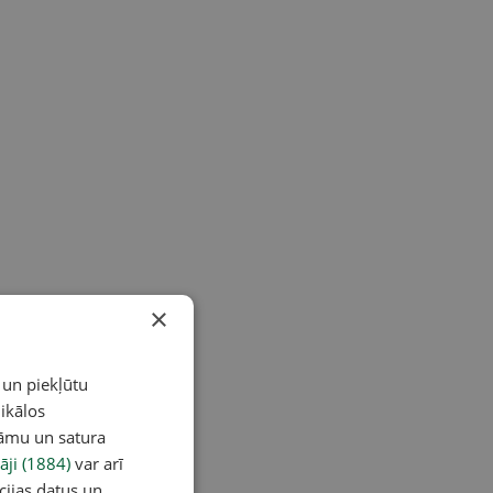
×
 un piekļūtu
ikālos
lāmu un satura
āji (1884)
var arī
cijas datus un