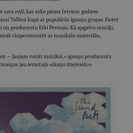
 savs ceļš
, kas seko pirms četriem gadiem
ojusi Tallinā kopā ar populārās igauņu grupas
Ewert
 un producentu Erki Pernoju. Kā apgalvo mūziķi,
airāk eksperimentēt ar muzikālo materiālu,
tam — ļaujam runāt mūzikai,» igauņu producents
ārmaiņas jau ierastajā «skaņu dzejnieku»