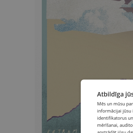
Atbildīga j
Mēs un mūsu partn
informācijai jūsu
identifikatorus 
mērīšanai, audit
apstrādāt jūsu da