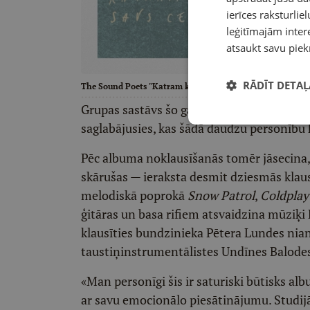
ierīces raksturliel
leģitīmajām intere
atsaukt savu piek
RĀDĪT DETAĻ
The Sound Poets "Katram kuģim savs ceļš".
Grupas sastāvs šo gadu laikā nav mainījies,
saglabājusies, kas šādā daudzu personību k
Pēc albuma noklausīšanās tomēr jāsecina,
skārušas — ieraksta desmit dziesmās klaus
melodiskā poprokā
Snow Patrol
,
Coldpla
ģitāras un basa rifiem atsvaidzina mūziķi 
klausīties bundzinieka Pētera Lundes nian
taustiņinstrumentālistes Undīnes Balode
«Man personīgi šis ir saturiski būtisks al
ar savu emocionālo piesātinājumu. Studij