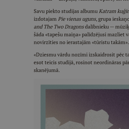
Savu piekto studijas albumu
Katram kuģim
izdotajam
Pie vienas uguns
, grupa ieskaņ
and The Two Dragons
dalībnieku — mūziķi
šāda «tapešu maiņa» palīdzējusi mazliet v
novirzīties no ierastajām «tūristu takām».
«Dziesmu vārdu nozīmi izskaidrosit pēc 
esot teicis studijā, rosinot neordināras p
skanējumā.