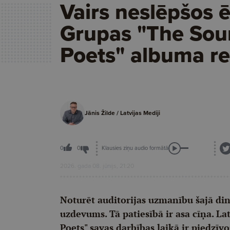
Vairs neslēpšos 
Grupas "The So
Poets" albuma re
Jānis Žilde / Latvijas Mediji
Klausies ziņu audio formātā
0
0
2026. gada 08. jūnijs, 21:20
Noturēt auditorijas uzmanību šajā din
uzdevums. Tā patiesībā ir asa cīņa. L
Poets" savas darbības laikā ir piedzīv