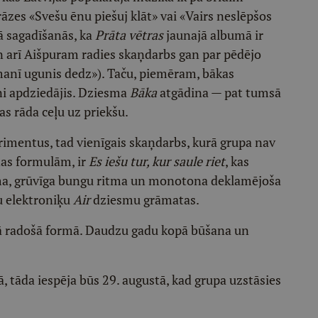
āzes «Svešu ēnu piešuj klāt» vai «Vairs neslēpšos
kā sagadīšanās, ka
Prāta vētras
jaunajā albumā ir
n arī Aišpuram radies skaņdarbs gan par pēdējo
 manī ugunis dedz»). Taču, piemēram, bākas
ini apdziedājis. Dziesma
Bāka
atgādina — pat tumsā
s rāda ceļu uz priekšu.
rimentus, tad vienīgais skaņdarbs, kurā grupa nav
nas formulām, ir
Es iešu tur, kur saule riet
, kas
uma, grūvīga bungu ritma un monotona deklamējoša
ču elektroniķu
Air
dziesmu grāmatas.
iskā radošā formā. Daudzu gadu kopā būšana un
ā, tāda iespēja būs 29. augustā, kad grupa uzstāsies