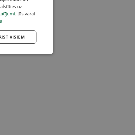
alstīties uz
atījumi
. Jūs varat
a
RIST VISIEM