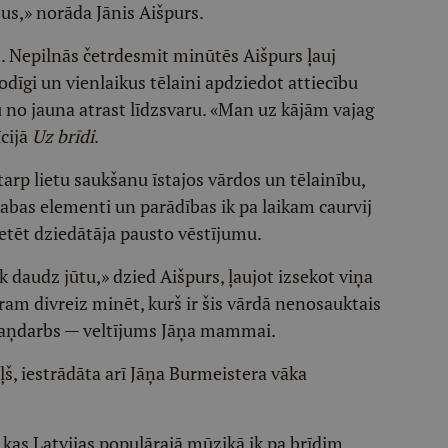
ājus,» norāda Jānis Aišpurs.
s. Nepilnās četrdesmit minūtēs Aišpurs ļauj
odīgi un vienlaikus tēlaini apdziedot attiecību
u no jauna atrast līdzsvaru. «Man uz kājām vajag
cijā
Uz brīdi
.
tarp lietu saukšanu īstajos vārdos un tēlainību,
dabas elementi un parādības ik pa laikam caurvij
retēt dziedātāja pausto vēstījumu.
k daudz jūtu,» dzied Aišpurs, ļaujot izsekot viņa
am divreiz minēt, kurš ir šis vārdā nenosauktais
skaņdarbs — veltījums Jāņa mammai.
š, iestrādāta arī Jāņa Burmeistera vāka
s, kas Latvijas populārajā mūzikā ik pa brīdim