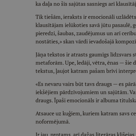
ka daļa no šīs sajūtas sasniegs arī klausīt
Tik tiešām, ieraksts ir emocionāli uzlādēt
klausītājam ielūkoties savā jūtu pasaulē, g
pieredzi, šaubas, zaudējumus un arī cerīb
nostāties,» skan vārdi ievadošajā kompozī
Jāņa tekstos ir atrasts gaumīgs līdzsvars s
metaforām. Upe, ledāji, vētra, ēnas — šie 
tekstus, ļaujot katram pašam brīvi interp
«Es nevaru vairs būt tavs draugs — es pārā
iekšējiem pārdzīvojumiem un sajūtām. Var
draugs. Īpaši emocionāls ir albuma titul
Atsauce uz kuģiem, kuriem katram savs ceļ
noformējumā.
Ir jau, protams, arī dažas literāras klišeja