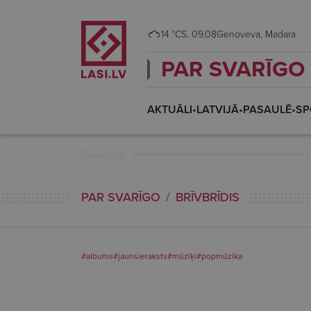
14 °C
S. 09.08
Genoveva, Madara
PAR SVARĪGO
AKTUĀLI
•
LATVIJĀ
•
PASAULĒ
•
SP
Reklāma
PAR SVARĪGO
BRĪVBRĪDIS
#albums
#jaunsieraksts
#mūziķi
#popmūzika