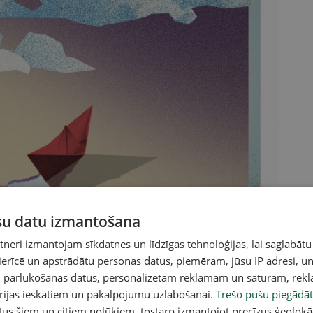
ūsu datu izmantošana
eri izmantojam sīkdatnes un līdzīgas tehnoloģijas, lai saglabātu
 ierīcē un apstrādātu personas datus, piemēram, jūsu IP adresi, un
un pārlūkošanas datus, personalizētām reklāmām un saturam, rek
orijas ieskatiem un pakalpojumu uzlabošanai.
Trešo pušu piegādāt
tus šiem un citiem nolūkiem, tostarp izmantojot precīzus ģeolokā