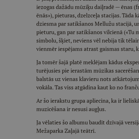
iezogas dažādu mūziķu daiļradē — ēnas (fr
ēnās»), pieturas, dzelzceļa stacijas. Tāda 
dziesma par satikšanos Mellužu stacijā, u
pieturu, gan par satikšanos vilcienā («Tu
simbolu, šķiet, neviens vēl nebija tik tēla
vienmēr iespējams atrast gaismas staru, ka
Ja tomēr šajā platē meklējam kādus ekspe
turējusies pie ierastām mūzikas sacerēša
balstās uz vienas klavieru nots atkārtoj
vokāla. Tas viss atgādina kaut ko no fran
Ar šo ierakstu grupa apliecina, ka ir liel
muzicēšana ir nesusi augļus.
Ja vēlaties šo albumu baudīt dzīvajā versij
Mežaparka Zaļajā teātrī.