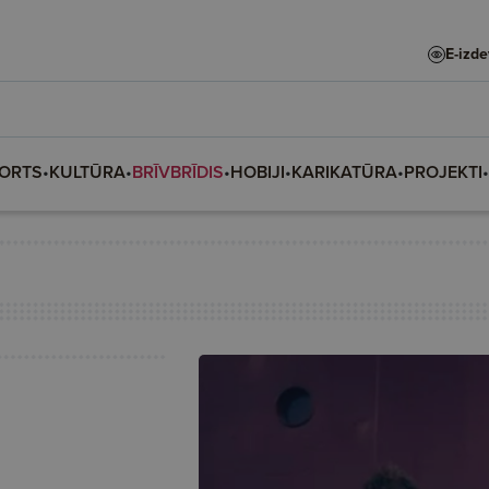
E-izd
ORTS
•
KULTŪRA
•
BRĪVBRĪDIS
•
HOBIJI
•
KARIKATŪRA
•
PROJEKTI
•