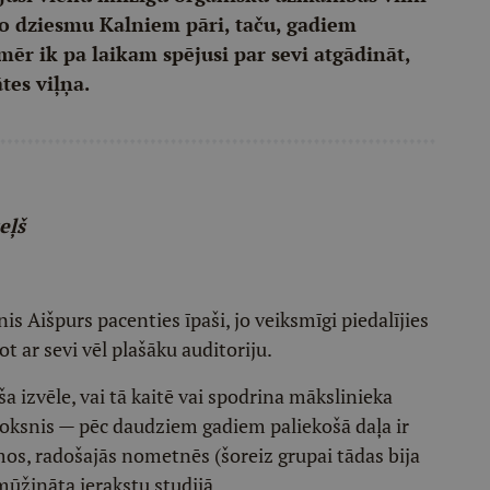
to dziesmu Kalniem pāri, taču, gadiem
mēr ik pa laikam spējusi par sevi atgādināt,
tes viļņa.
eļš
s Aišpurs pacenties īpaši, jo veiksmīgi piedalījies
ot ar sevi vēl plašāku auditoriju.
ša izvēle, vai tā kaitē vai spodrina mākslinieka
i troksnis — pēc daudziem gadiem paliekošā daļa ir
os, radošajās nometnēs (šoreiz grupai tādas bija
mūžināta ierakstu studijā.