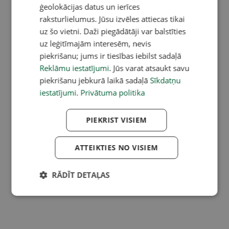
ģeolokācijas datus un ierīces
raksturlielumus. Jūsu izvēles attiecas tikai
uz šo vietni. Daži piegādātāji var balstīties
uz leģitīmajām interesēm, nevis
piekrišanu; jums ir tiesības iebilst sadaļā
Reklāmu iestatījumi
. Jūs varat atsaukt savu
piekrišanu jebkurā laikā sadaļā
Sīkdatņu
iestatījumi
.
Privātuma politika
PIEKRIST VISIEM
ATTEIKTIES NO VISIEM
RĀDĪT DETAĻAS