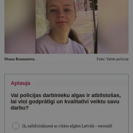
Diana Kramareva.
Foto:
Valsts policija
Aptauja
Vai policijas darbinieku algas ir atbilstošas,
lai viņi godprātīgi un kvalitatīvi veiktu savu
darbu?
Jā, salīdzinājumā ar citām algām Latvijā – normāli