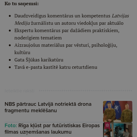
Ko tu saņemsi:
Daudzveidīgus komentārus un kompetentus
Latvijas
Mediju
žurnālistu un autoru viedokļus par aktuālo
Ekspertu komentārus par dažādiem praktiskiem,
noderīgiem tematiem
Aizraujošus materiālus par vēsturi, psiholoģiju,
kultūru
Gata Šļūkas karikatūru
Tavā e-pasta kastītē katru ceturtdienu
Ieteiktie raksti
NBS pārtrauc Latvijā notriektā drona
fragmentu meklēšanu
Foto:
Rīga kļūst par futūristiskas Eiropas
filmas uzņemšanas laukumu