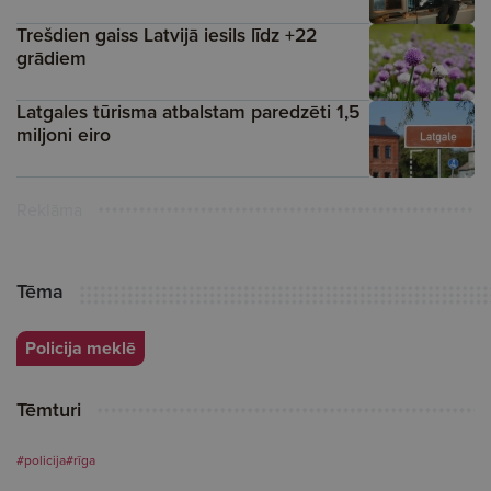
Trešdien gaiss Latvijā iesils līdz +22
grādiem
Latgales tūrisma atbalstam paredzēti 1,5
miljoni eiro
Reklāma
Tēma
Policija meklē
Tēmturi
#policija
#rīga