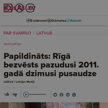
E-izdevumi
Grāmatas
Abonēt
PAR SVARĪGO
LATVIJĀ
#policija
#rīga
Papildināts: Rīgā
bezvēsts pazudusi 2011.
gadā dzimusi pusaudze
LASI.LV / Latvijas Mediji
2026. gada 10. jūnijs, 09:14
0
0