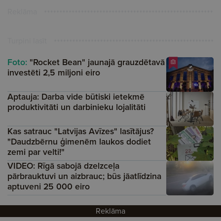
Reklāma
Turpini lasīt
Foto:
"Rocket Bean" jaunajā grauzdētavā
investēti 2,5 miljoni eiro
Aptauja: Darba vide būtiski ietekmē
produktivitāti un darbinieku lojalitāti
Kas satrauc "Latvijas Avīzes" lasītājus?
"Daudzbērnu ģimenēm laukos dodiet
zemi par velti!"
VIDEO: Rīgā sabojā dzelzceļa
pārbrauktuvi un aizbrauc; būs jāatlīdzina
aptuveni 25 000 eiro
Reklāma