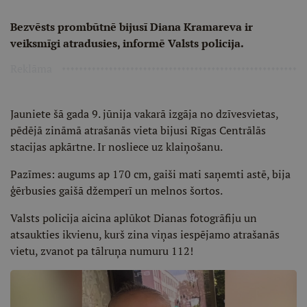
Bezvēsts prombūtnē bijusī Diana Kramareva ir
veiksmīgi atradusies, informē Valsts policija.
Reklāma
Jauniete šā gada 9. jūnija vakarā izgāja no dzīvesvietas,
pēdējā zināmā atrašanās vieta bijusi Rīgas Centrālās
stacijas apkārtne. Ir nosliece uz klaiņošanu.
Pazīmes: augums ap 170 cm, gaiši mati saņemti astē, bija
ģērbusies gaišā džemperī un melnos šortos.
Valsts policija aicina aplūkot Dianas fotogrāfiju un
atsaukties ikvienu, kurš zina viņas iespējamo atrašanās
vietu, zvanot pa tālruņa numuru 112!