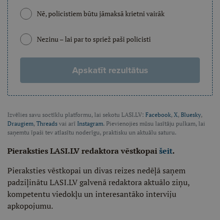
Nē, policistiem būtu jāmaksā krietni vairāk
Nezinu – lai par to spriež paši policisti
Apskatīt rezultātus
Izvēlies savu soctīklu platformu, lai sekotu LASI.LV:
Facebook
,
X
,
Bluesky
,
Draugiem
,
Threads
vai arī
Instagram
. Pievienojies mūsu lasītāju pulkam, lai
saņemtu īpaši tev atlasītu noderīgu, praktisku un aktuālu saturu.
Pieraksties LASI.LV redaktora vēstkopai
šeit
.
Pieraksties vēstkopai un divas reizes nedēļā saņem
padziļinātu LASI.LV galvenā redaktora aktuālo ziņu,
kompetentu viedokļu un interesantāko interviju
apkopojumu.