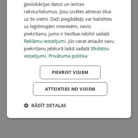
ģeolokācijas datus un ierīces
raksturlielumus. Jūsu izvēles attiecas tikai
uz šo vietni. Daži piegādātāji var balstīties
uz leģitīmajām interesēm, nevis
piekrišanu; jums ir tiesības iebilst sadaļā
Reklāmu iestatījumi
. Jūs varat atsaukt savu
piekrišanu jebkurā laikā sadaļā
Sīkdatņu
iestatījumi
.
Privātuma politika
PIEKRIST VISIEM
ATTEIKTIES NO VISIEM
RĀDĪT DETAĻAS