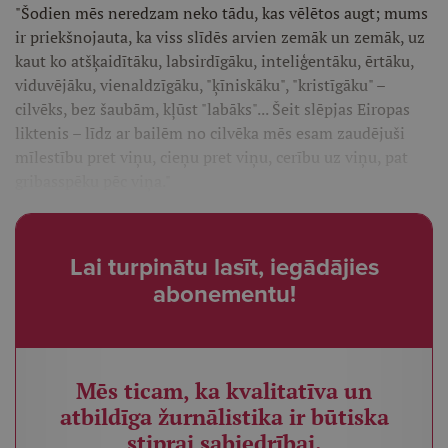
"Šodien mēs neredzam neko tādu, kas vēlētos augt; mums
ir priekšnojauta, ka viss slīdēs arvien zemāk un zemāk, uz
kaut ko atšķaidītāku, labsirdīgāku, inteliģentāku, ērtāku,
viduvējāku, vienaldzīgāku, "ķīniskāku", "kristīgāku" –
cilvēks, bez šaubām, kļūst "labāks"... Šeit slēpjas Eiropas
liktenis – līdz ar bailēm no cilvēka mēs esam zaudējuši
mīlestību pret viņu, cieņu pret viņu, cerību uz viņu, pat
gribasspēku pēc viņa."
Lai turpinātu lasīt, iegādājies
abonementu!
Mēs ticam, ka kvalitatīva un
atbildīga žurnālistika ir būtiska
stiprai sabiedrībai.