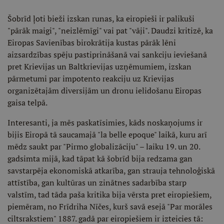
Šobrīd ļoti bieži izskan runas, ka eiropieši ir palikuši
"pārāk maigi", "neizlēmīgi" vai pat "vāji". Daudzi kritizē, ka
Eiropas Savienības birokrātija kustas pārāk lēni
aizsardzības spēju pastiprināšanā vai sankciju ieviešanā
pret Krievijas un Baltkrievijas uzņēmumiem, izskan
pārmetumi par impotento reakciju uz Krievijas
organizētajām diversijām un dronu ielidošanu Eiropas
gaisa telpā.
Interesanti, ja mēs paskatīsimies, kāds noskaņojums ir
bijis Eiropā tā saucamajā "la belle epoque" laikā, kuru arī
mēdz saukt par "Pirmo globalizāciju" – laiku 19. un 20.
gadsimta mijā, kad tāpat kā šobrīd bija redzama gan
savstarpēja ekonomiskā atkarība, gan strauja tehnoloģiskā
attīstība, gan kultūras un zinātnes sadarbība starp
valstīm, tad tāda paša kritika bija vērsta pret eiropiešiem,
piemēram, no Frīdriha Nīčes, kurš savā esejā "Par morāles
ciltsrakstiem" 1887. gadā par eiropiešiem ir izteicies tā: