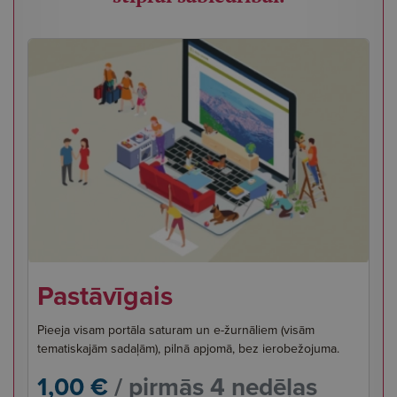
Pastāvīgais
Pieeja visam portāla saturam un e-žurnāliem (visām
tematiskajām sadaļām), pilnā apjomā, bez ierobežojuma.
1,00 €
/ pirmās 4 nedēļas