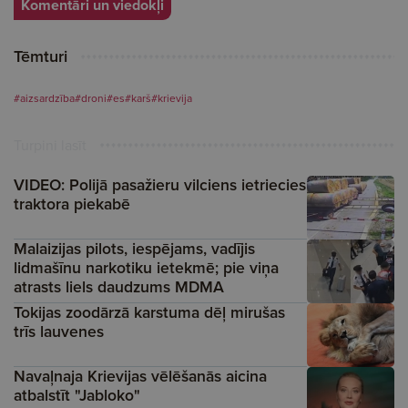
Komentāri un viedokļi
Tēmturi
#aizsardzība
#droni
#es
#karš
#krievija
Turpini lasīt
VIDEO: Polijā pasažieru vilciens ietriecies
traktora piekabē
Malaizijas pilots, iespējams, vadījis
lidmašīnu narkotiku ietekmē; pie viņa
atrasts liels daudzums MDMA
Tokijas zoodārzā karstuma dēļ mirušas
trīs lauvenes
Navaļnaja Krievijas vēlēšanās aicina
atbalstīt "Jabloko"