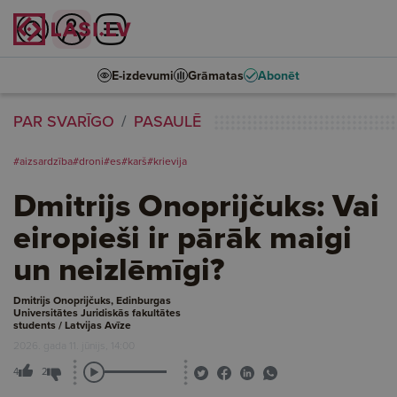
E-izdevumi
Grāmatas
Abonēt
PAR SVARĪGO
PASAULĒ
#aizsardzība
#droni
#es
#karš
#krievija
Dmitrijs Onoprijčuks: Vai
eiropieši ir pārāk maigi
un neizlēmīgi?
Dmitrijs Onoprijčuks, Edinburgas
Universitātes Juridiskās fakultātes
students / Latvijas Avīze
2026. gada 11. jūnijs, 14:00
4
2