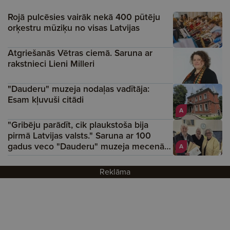
Rojā pulcēsies vairāk nekā 400 pūtēju
orķestru mūziķu no visas Latvijas
Atgriešanās Vētras ciemā. Saruna ar
rakstnieci Lieni Milleri
"Dauderu" muzeja nodaļas vadītāja:
Esam kļuvuši citādi
A
"Gribēju parādīt, cik plaukstoša bija
pirmā Latvijas valsts." Saruna ar 100
gadus veco "Dauderu" muzeja mecenātu
A
Gai­di Graudiņu
Reklāma