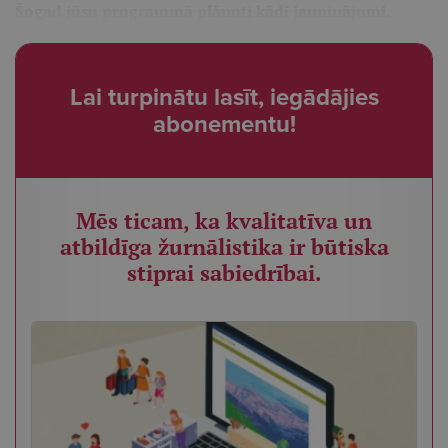
Šogad jūsu programmā plānoti kādi jauninājumi.
Lai turpinātu lasīt, iegādājies
abonementu!
Mēs ticam, ka kvalitatīva un
atbildīga žurnālistika ir būtiska
stiprai sabiedrībai.