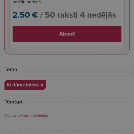
nedēļu periodā.
2.50 €
/ 50 raksti 4 nedēļās
Abonē
Tēma
Kultūras intervija
Tēmturi
#koncerti
#mūziķi
#zviedrija
Turpini lasīt