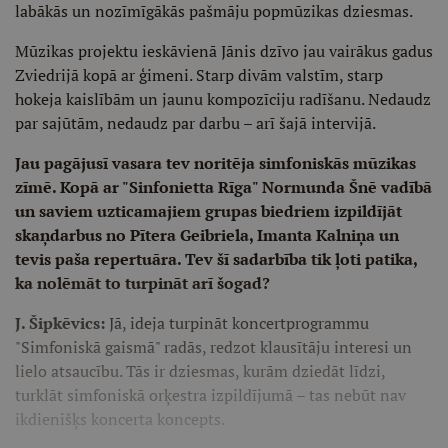
labākās un nozīmīgākās pašmāju popmūzikas dziesmas.
Mūzikas projektu ieskāvienā Jānis dzīvo jau vairākus gadus
Zviedrijā kopā ar ģimeni. Starp divām valstīm, starp
hokeja kaislībām un jaunu kompozīciju radīšanu. Nedaudz
par sajūtām, nedaudz par darbu – arī šajā intervijā.
Jau pagājusī vasara tev noritēja simfoniskās mūzikas
zīmē. Kopā ar "Sinfonietta Rīga" Normunda Šnē vadībā
un saviem uzticamajiem grupas biedriem izpildījāt
skaņdarbus no Pītera Geibriela, Imanta Kalniņa un
tevis paša repertuāra. Tev šī sadarbība tik ļoti patika,
ka nolēmāt to turpināt arī šogad?
J. Šipkēvics:
Jā, ideja turpināt koncertprogrammu
"Simfoniskā gaismā" radās, redzot klausītāju interesi un
lielo atsaucību. Tās ir dziesmas, kurām dziedāt līdzi,
turklāt simfoniskā orķestra izpildījumā – tas nebūt nav
ikdienišķs koncerta koncepts.