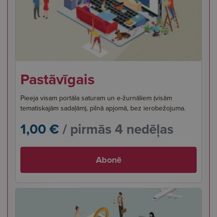
Pastāvīgais
Pieeja visam portāla saturam un e-žurnāliem (visām
tematiskajām sadaļām), pilnā apjomā, bez ierobežojuma.
1,00 €
/ pirmās 4 nedēļas
Abonē