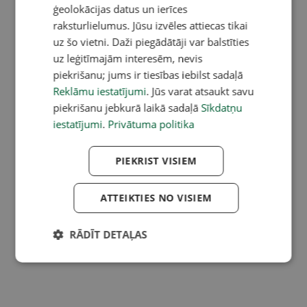
ģeolokācijas datus un ierīces
raksturlielumus. Jūsu izvēles attiecas tikai
uz šo vietni. Daži piegādātāji var balstīties
uz leģitīmajām interesēm, nevis
piekrišanu; jums ir tiesības iebilst sadaļā
Reklāmu iestatījumi
. Jūs varat atsaukt savu
piekrišanu jebkurā laikā sadaļā
Sīkdatņu
iestatījumi
.
Privātuma politika
PIEKRIST VISIEM
ATTEIKTIES NO VISIEM
RĀDĪT DETAĻAS