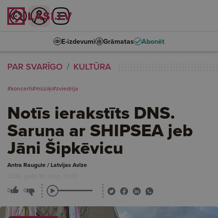
E-izdevumi
Grāmatas
Abonēt
PAR SVARĪGO
KULTŪRA
#koncerti
#mūziķi
#zviedrija
Notīs ierakstīts DNS.
Saruna ar SHIPSEA jeb
Jāni Šipkēvicu
Antra Raugule / Latvijas Avīze
2026. gada 08. jūnijs, 16:00
0
0