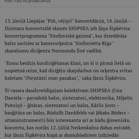
Foto: Foto no privātā arhīva.
13. jūnijā Liepājas "Pūt, vējiņi!" koncertdārzā, 18. jūnijā –
Dzintaru koncertzālē skanēs SHIPSEA jeb Jāņa Šipkēvica
koncertprogramma "Simfoniskā gaismā", kur dziedātāja
balss savīsies ar kamerorķestra "Sinfonietta Rīga"
skanējumu diriģenta Normunda Šnē vadībā.
"Esmu beidzis kordiriģēšanas klasi, un šī ir pirmā lielā un
nopietnā reize, kad diriģēju skaņdarbus no orķestra svītas
baletam "(Ne)stāsti man pasakas"," saka Jānis Šipkēvics.
Šī vasara daudzveidīgajam kolektīvam SHIPSEA (Una
Daniela – pavadošā balss, sintezatori, elektronika, Miķelis
Putniņš – ģitāras, sintezatori un balss, Kārlis Josts –
basģitāra un balss, Rūdolfs Dankfelds vai Jēkabs Rēders –
sitaminstrumenti) būs interesanta arī ar kādu ģimenisku
koncertu, kas notiks 12. jūlijā Neikenkalna dabas estrādē,
kur Jānis Šipkēvics kopā ar domubiedriem izdziedās