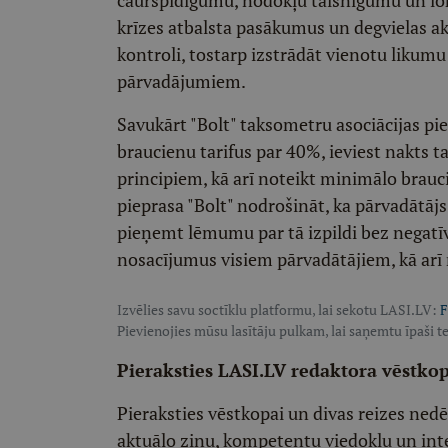
caurspīdīgumu, nodokļu taisnīgumu un loka
krīzes atbalsta pasākumus un degvielas ak
kontroli, tostarp izstrādāt vienotu likum
pārvadājumiem.
Savukārt "Bolt" taksometru asociācijas pie
braucienu tarifus par 40%, ieviest nakts ta
principiem, kā arī noteikt minimālo brauci
pieprasa "Bolt" nodrošināt, ka pārvadātājs
pieņemt lēmumu par tā izpildi bez negatī
nosacījumus visiem pārvadātājiem, kā arī
Izvēlies savu soctīklu platformu, lai sekotu LASI.LV:
F
Pievienojies mūsu lasītāju pulkam, lai saņemtu īpaši te
Pieraksties LASI.LV redaktora vēstko
Pieraksties vēstkopai un divas reizes ned
aktuālo ziņu, kompetentu viedokļu un int