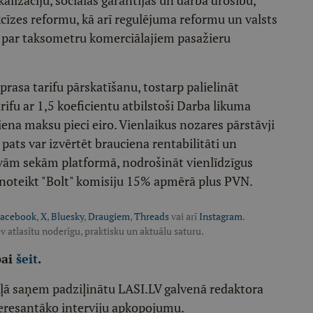
lizāciju, sociālās garantijas un darba drošību,
cīzes reformu, kā arī regulējuma reformu un valsts
u par taksometru komerciālajiem pasažieru
prasa tarifu pārskatīšanu, tostarp palielināt
rifu ar 1,5 koeficientu atbilstoši Darba likuma
ena maksu pieci eiro. Vienlaikus nozares pārstāvji
 pats var izvērtēt brauciena rentabilitāti un
vām sekām platformā, nodrošināt vienlīdzīgus
 noteikt "Bolt" komisiju 15% apmērā plus PVN.
acebook
,
X
,
Bluesky
,
Draugiem
,
Threads
vai arī
Instagram
.
v atlasītu noderīgu, praktisku un aktuālu saturu.
pai
šeit
.
ēļā saņem padziļinātu LASI.LV galvenā redaktora
eresantāko interviju apkopojumu.