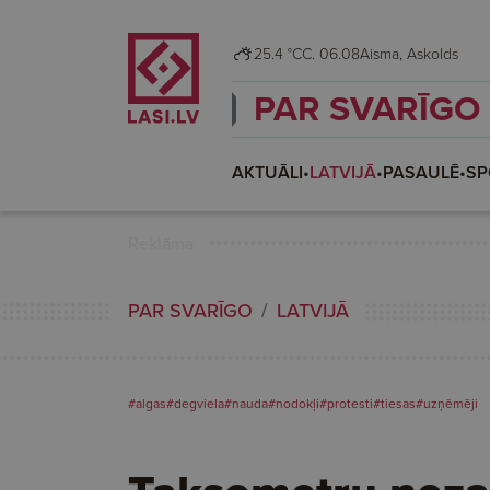
25.4 °C
C. 06.08
Aisma, Askolds
PAR SVARĪGO
AKTUĀLI
•
LATVIJĀ
•
PASAULĒ
•
SP
Reklāma
PAR SVARĪGO
LATVIJĀ
#algas
#degviela
#nauda
#nodokļi
#protesti
#tiesas
#uzņēmēji