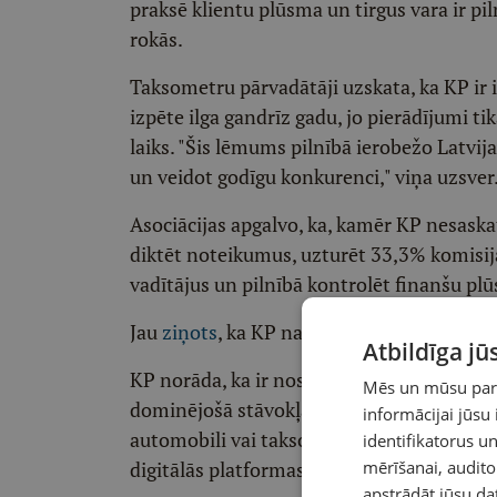
praksē klientu plūsma un tirgus vara ir p
rokās.
Taksometru pārvadātāji uzskata, ka KP ir i
izpēte ilga gandrīz gadu, jo pierādījumi tik
laiks. "Šis lēmums pilnībā ierobežo Latvij
un veidot godīgu konkurenci," viņa uzsver
Asociācijas apgalvo, ka, kamēr KP nesask
diktēt noteikumus, uzturēt 33,3% komisija
vadītājus un pilnībā kontrolēt finanšu pl
Jau
ziņots
, ka KP nav konstatējusi "Bolt"
Atbildīga j
KP norāda, ka ir noslēgusi izpēti par "Bolt
Mēs un mūsu partn
dominējošā stāvokļa ļaunprātīgu izmanto
informācijai jūsu
automobili vai taksometru pakalpojumu ti
identifikatorus 
digitālās platformas jeb mobilās lietotnes
mērīšanai, audit
apstrādāt jūsu da