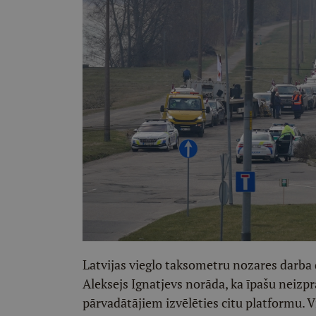
Latvijas vieglo taksometru nozares darba
Aleksejs Ignatjevs norāda, ka īpašu neizp
pārvadātājiem izvēlēties citu platformu. Vi