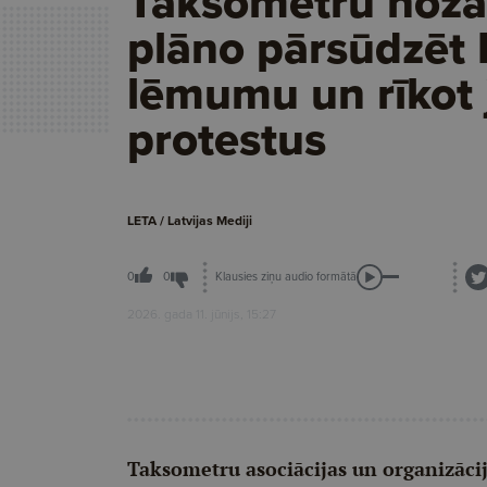
Taksometru noza
plāno pārsūdzēt
lēmumu un rīkot
protestus
LETA / Latvijas Mediji
Klausies ziņu audio formātā
0
0
2026. gada 11. jūnijs, 15:27
Taksometru asociācijas un organizāc