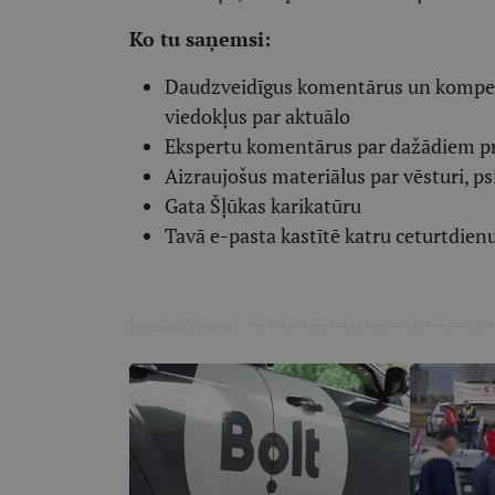
Ko tu saņemsi:
Daudzveidīgus komentārus un komp
viedokļus par aktuālo
Ekspertu komentārus par dažādiem p
Aizraujošus materiālus par vēsturi, ps
Gata Šļūkas karikatūru
Tavā e-pasta kastītē katru ceturtdien
Ieteiktie raksti