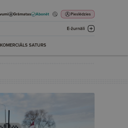
evumi
Grāmatas
Abonēt
Pieslēdzies
E-žurnāli
KOMERCIĀLS SATURS