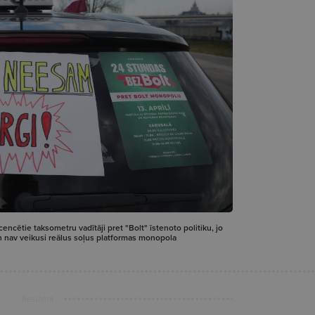
icencētie taksometru vadītāji pret "Bolt" īstenoto politiku, jo
 un nav veikusi reālus soļus platformas monopola
Reklāma