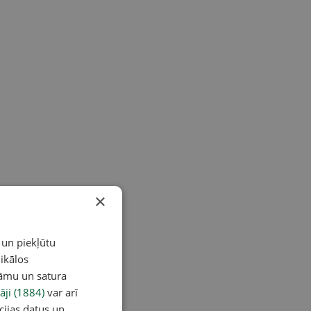
×
 un piekļūtu
ikālos
lāmu un satura
āji (1884)
var arī
cijas datus un