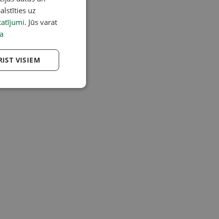
alstīties uz
atījumi
. Jūs varat
a
RIST VISIEM