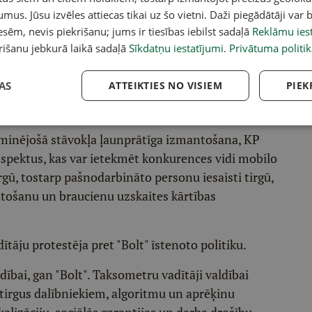
statēja, ka "Bolt" atrodas
umus. Jūsu izvēles attiecas tikai uz šo vietni. Daži piegādātāji var b
sēm, nevis piekrišanu; jums ir tiesības iebilst sadaļā
Reklāmu iest
 konkrētajā tirgū.
rišanu jebkurā laikā sadaļā
Sīkdatņu iestatījumi
.
Privātuma politik
AS
ATTEIKTIES NO VISIEM
PIEK
ormācija neļauj secināt, ka "Bolt" būtu ļaunprātīgi
ā tirgū.
dominējošā stāvokļa ļaunprātīga izmantošana, KP
aspektus, kas var ietekmēt konkurences vidi mobilo
ū, tostarp pašnodarbināto personu iesaisti tirgū,
tošanu un braucienu uzskaites kārtības
dītāju protestēja pret "Bolt" īstenoto politiku.
dībai, gan "Bolt". Taksometru vadītāji valdībai
tirgus dalībniekiem, algoritmu un aprēķinu