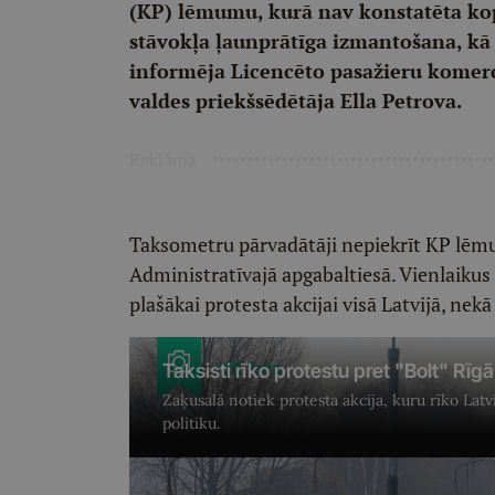
(KP) lēmumu, kurā nav konstatēta ko
stāvokļa ļaunprātīga izmantošana, kā a
informēja Licencēto pasažieru komerc
valdes priekšsēdētāja Ella Petrova.
Reklāma
Taksometru pārvadātāji nepiekrīt KP lē
Administratīvajā apgabaltiesā. Vienlaikus 
plašākai protesta akcijai visā Latvijā, nekā 
+15 foto
Taksisti rīko protestu pret "Bolt" Rīgā
Zaķusalā notiek protesta akcija, kuru rīko Latvi
politiku.