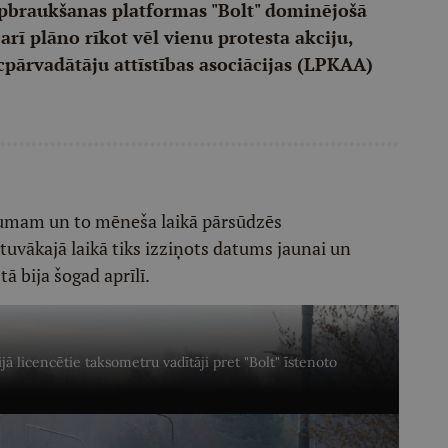
pbraukšanas platformas "Bolt" dominējošā
rī plāno rīkot vēl vienu protesta akciju,
pārvadātāju attīstības asociācijas (LPKAA)
mumam un to mēneša laikā pārsūdzēs
tuvākajā laikā tiks izziņots datums jaunai un
tā bija šogad aprīlī.
jā licencētie taksometru vadītāji pret "Bolt" īstenoto