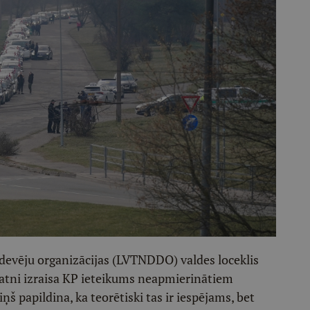
 devēju organizācijas (LVTNDDO) valdes loceklis
ratni izraisa KP ieteikums neapmierinātiem
ņš papildina, ka teorētiski tas ir iespējams, bet