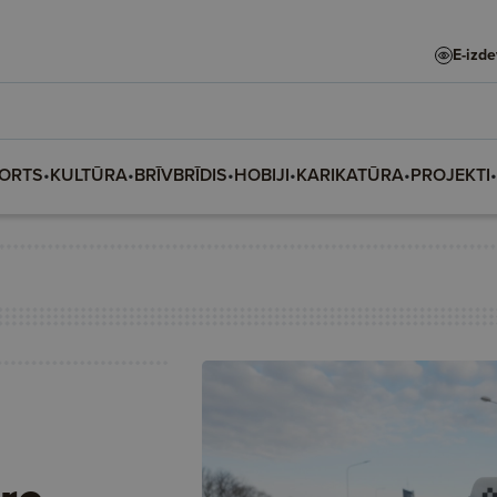
E-izd
ORTS
•
KULTŪRA
•
BRĪVBRĪDIS
•
HOBIJI
•
KARIKATŪRA
•
PROJEKTI
•