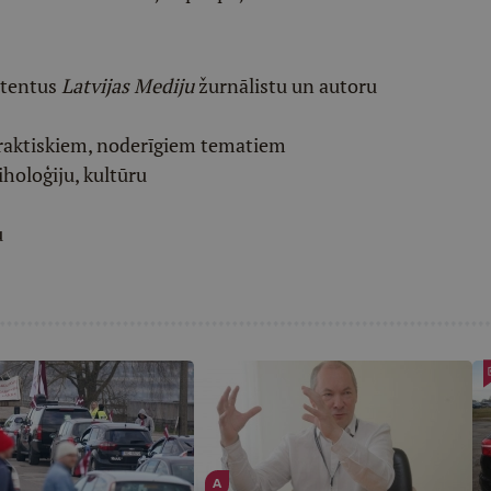
etentus
Latvijas Mediju
žurnālistu un autoru
raktiskiem, noderīgiem tematiem
iholoģiju, kultūru
u
A