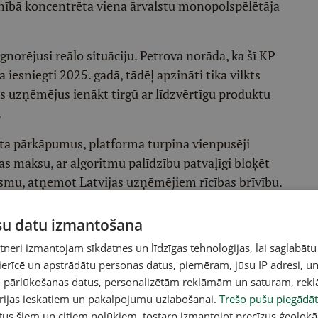
ilnībā koncentrēta viena ārvalstu monopolspēlētāja
gnorējusi reālo situāciju. Petrova norāda, ka šī KP
a iesniegti 2025. gadā, tādēļ apzināti tika vilkts
as uzņēmējus ienākt tirgū ar līdzvērtīgu produktu
.
ata pārkāpumus, platforma turpina vienpusēji
s maksu, ar algoritmu palīdzību patvaļīgi bloķēt
ūsmu, atņemot Latvijas uzņēmējiem rīcības brīvību.
 dominējošā stāvokļa ļaunprātīgu izmantošanu.
ūsu datu izmantošana
 Operations" rīcību saistībā ar iespējamu
eri izmantojam sīkdatnes un līdzīgas tehnoloģijas, lai saglabātu
šanu pasažieru komercpārvadājumu ar vieglo
 ierīcē un apstrādātu personas datus, piemēram, jūsu IP adresi, un
rgū, kurā pārvadājumi tiek organizēti, izmantojot
un pārlūkošanas datus, personalizētām reklāmām un saturam, rek
.
orijas ieskatiem un pakalpojumu uzlabošanai.
Trešo pušu piegādāt
tus šiem un citiem nolūkiem, tostarp izmantojot precīzus ģeolokā