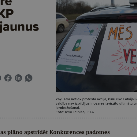
re
 KP
 jaunus
Zaķusalā notiek protesta akcija, kuru rīko Latvijā l
valdība nav izpildījusi nozares izvirzīto ultimātu
ierobežošanai.
Foto: Ieva Leiniša/LETA
ijas plāno apstrīdēt Konkurences padomes