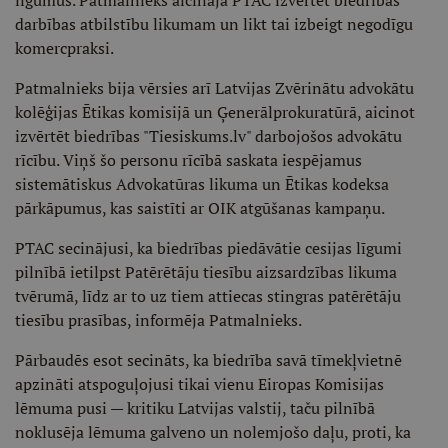
līgumus. Patmalnieks aicināja PTAC izvērtēt biedrības
darbības atbilstību likumam un likt tai izbeigt negodīgu
komercpraksi.
Patmalnieks bija vērsies arī Latvijas Zvērinātu advokātu
kolēģijas Ētikas komisijā un Ģenerālprokuratūrā, aicinot
izvērtēt biedrības "Tiesiskums.lv" darbojošos advokātu
rīcību. Viņš šo personu rīcībā saskata iespējamus
sistemātiskus Advokatūras likuma un Ētikas kodeksa
pārkāpumus, kas saistīti ar OIK atgūšanas kampaņu.
PTAC secinājusi, ka biedrības piedāvātie cesijas līgumi
pilnībā ietilpst Patērētāju tiesību aizsardzības likuma
tvērumā, līdz ar to uz tiem attiecas stingras patērētāju
tiesību prasības, informēja Patmalnieks.
Pārbaudēs esot secināts, ka biedrība savā tīmekļvietnē
apzināti atspoguļojusi tikai vienu Eiropas Komisijas
lēmuma pusi — kritiku Latvijas valstij, taču pilnībā
noklusēja lēmuma galveno un nolemjošo daļu, proti, ka