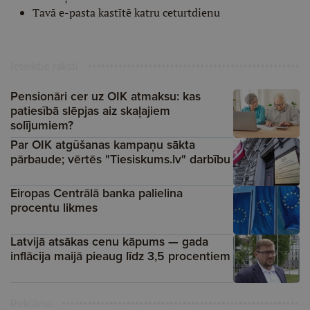
Tavā e-pasta kastītē katru ceturtdienu
Ieteiktie raksti
Pensionāri cer uz OIK atmaksu: kas
patiesībā slēpjas aiz skaļajiem
solījumiem?
Par OIK atgūšanas kampaņu sākta
pārbaude; vērtēs "Tiesiskums.lv" darbību
Eiropas Centrālā banka palielina
procentu likmes
Latvijā atsākas cenu kāpums — gada
inflācija maijā pieaug līdz 3,5 procentiem
Reklāma