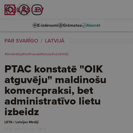
E-izdevumi
Grāmatas
Abonēt
PAR SVARĪGO
LATVIJĀ
#birokrātija
#es
#nauda
#tiesas
#uzņēmēji
PTAC konstatē "OIK
atguvēju" maldinošu
komercpraksi, bet
administratīvo lietu
izbeidz
LETA / Latvijas Mediji
2026. gada 12. jūnijs, 09:12