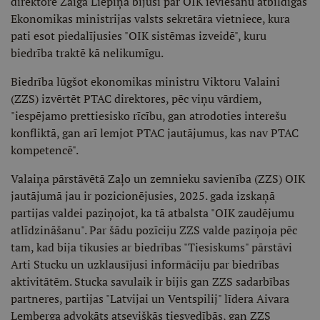
direktore Zaiga Liepiņa bijusi par OIK ieviešanu atbildīgās
Ekonomikas ministrijas valsts sekretāra vietniece, kura
pati esot piedalījusies "OIK sistēmas izveidē", kuru
biedrība traktē kā nelikumīgu.
Biedrība lūgšot ekonomikas ministru Viktoru Valaini
(ZZS) izvērtēt PTAC direktores, pēc viņu vārdiem,
"iespējamo prettiesisko rīcību, gan atrodoties interešu
konfliktā, gan arī lemjot PTAC jautājumus, kas nav PTAC
kompetencē".
Valaiņa pārstāvētā Zaļo un zemnieku savienība (ZZS) OIK
jautājumā jau ir pozicionējusies, 2025. gada izskaņā
partijas valdei paziņojot, ka tā atbalsta "OIK zaudējumu
atlīdzināšanu". Par šādu pozīciju ZZS valde paziņoja pēc
tam, kad bija tikusies ar biedrības "Tiesiskums" pārstāvi
Arti Stucku un uzklausījusi informāciju par biedrības
aktivitātēm. Stucka savulaik ir bijis gan ZZS sadarbības
partneres, partijas "Latvijai un Ventspilij" līdera Aivara
Lemberga advokāts atsevišķās tiesvedībās, gan ZZS