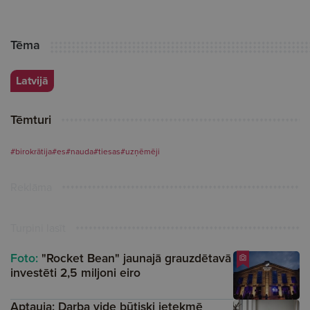
Tēma
Latvijā
Tēmturi
#birokrātija
#es
#nauda
#tiesas
#uzņēmēji
Reklāma
Turpini lasīt
Foto:
"Rocket Bean" jaunajā grauzdētavā
investēti 2,5 miljoni eiro
Aptauja: Darba vide būtiski ietekmē