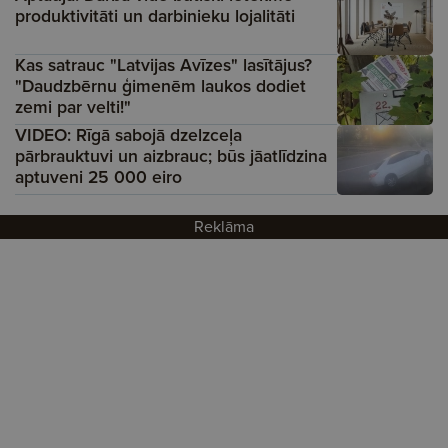
produktivitāti un darbinieku lojalitāti
Kas satrauc "Latvijas Avīzes" lasītājus?
"Daudzbērnu ģimenēm laukos dodiet
zemi par velti!"
VIDEO: Rīgā sabojā dzelzceļa
pārbrauktuvi un aizbrauc; būs jāatlīdzina
aptuveni 25 000 eiro
Reklāma