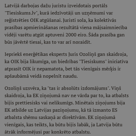
Latvijā darbojas dažu juristu izveidotais portāls
"Tiesiskums.lv", kurā iedzīvotāji un uzņēmumi var
reģistrēties OIK atgūšanai. Juristi sola, ka kolektīvās
prasības apmierināšanas rezultātā viena mājsaimniecība
vidēji varētu atgūt aptuveni 2000 eiro. Šāda prasība gan
būs jāvērtē tiesai, kas to var arī noraidīt.
Iepriekš enerģētikas eksperts Juris Ozoliņš gan skaidroja,
ka OIK bija likumīga, un biedrības "Tiesiskums" iniciatīva
atprasīt OIK ir nepamatota, bet tās vienīgais mērķis ir
apšaubāmā veidā nopelnīt naudu.
Ozoliņš uzsvēra, ka "tas ir absolūts izdomājums". Viņš
skaidroja, ka EK ziņojumā nav ne vārda par to, ka atbalsts
bijis prettiesisks vai nelikumīgs. Minētais ziņojums bija
EK atbilde uz Latvijas paziņojumu, kā tā izmanto ES
atbalsta shēmu saskaņā ar direktīvām. EK ziņojumā
vienīgais, kas teikts, ka būtu bijis labāk, ja Latvija būtu
ātrāk informējusi par konkrēto atbalstu.