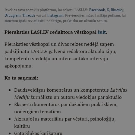
Izvēlies savu soctīklu platformu, lai sekotu LASI.LV:
Facebook
,
X
,
Bluesky
,
Draugiem
,
Threads
vai arī
Instagram
. Pievienojies mūsu lasītāju pulkam, lai
saņemtu īpaši tev atlasītu noderīgu, praktisku un aktuālu saturu.
Pieraksties LASI.LV redaktora vēstkopai
šeit
.
Pieraksties vēstkopai un divas reizes nedēļā saņem
padziļinātu LASI.LV galvenā redaktora aktuālo ziņu,
kompetentu viedokļu un interesantāko interviju
apkopojumu.
Ko tu saņemsi:
Daudzveidīgus komentārus un kompetentus
Latvijas
Mediju
žurnālistu un autoru viedokļus par aktuālo
Ekspertu komentārus par dažādiem praktiskiem,
noderīgiem tematiem
Aizraujošus materiālus par vēsturi, psiholoģiju,
kultūru
Gata Šļūkas karikatūru