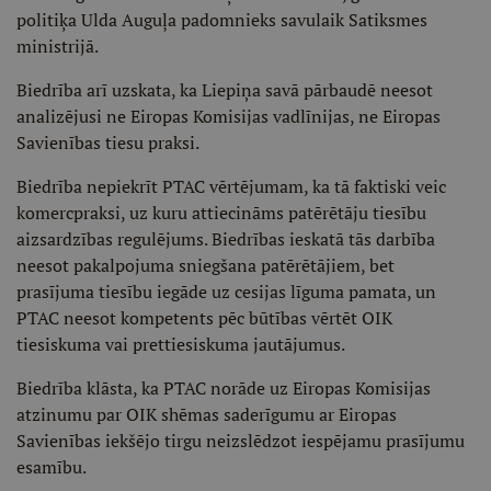
politiķa Ulda Auguļa padomnieks savulaik Satiksmes
ministrijā.
Biedrība arī uzskata, ka Liepiņa savā pārbaudē neesot
analizējusi ne Eiropas Komisijas vadlīnijas, ne Eiropas
Savienības tiesu praksi.
Biedrība nepiekrīt PTAC vērtējumam, ka tā faktiski veic
komercpraksi, uz kuru attiecināms patērētāju tiesību
aizsardzības regulējums. Biedrības ieskatā tās darbība
neesot pakalpojuma sniegšana patērētājiem, bet
prasījuma tiesību iegāde uz cesijas līguma pamata, un
PTAC neesot kompetents pēc būtības vērtēt OIK
tiesiskuma vai prettiesiskuma jautājumus.
Biedrība klāsta, ka PTAC norāde uz Eiropas Komisijas
atzinumu par OIK shēmas saderīgumu ar Eiropas
Savienības iekšējo tirgu neizslēdzot iespējamu prasījumu
esamību.