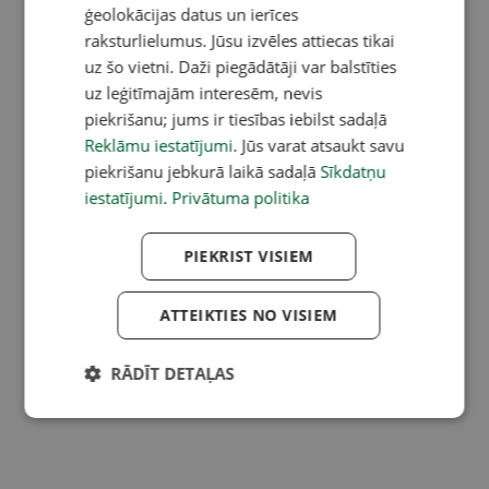
ģeolokācijas datus un ierīces
raksturlielumus. Jūsu izvēles attiecas tikai
uz šo vietni. Daži piegādātāji var balstīties
uz leģitīmajām interesēm, nevis
piekrišanu; jums ir tiesības iebilst sadaļā
Reklāmu iestatījumi
. Jūs varat atsaukt savu
piekrišanu jebkurā laikā sadaļā
Sīkdatņu
iestatījumi
.
Privātuma politika
PIEKRIST VISIEM
ATTEIKTIES NO VISIEM
RĀDĪT DETAĻAS