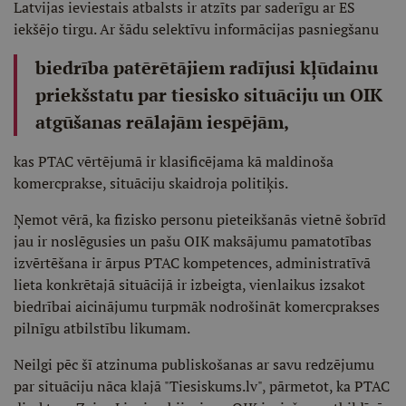
Latvijas ieviestais atbalsts ir atzīts par saderīgu ar ES
iekšējo tirgu. Ar šādu selektīvu informācijas pasniegšanu
biedrība patērētājiem radījusi kļūdainu
priekšstatu par tiesisko situāciju un OIK
atgūšanas reālajām iespējām,
kas PTAC vērtējumā ir klasificējama kā maldinoša
komercprakse, situāciju skaidroja politiķis.
Ņemot vērā, ka fizisko personu pieteikšanās vietnē šobrīd
jau ir noslēgusies un pašu OIK maksājumu pamatotības
izvērtēšana ir ārpus PTAC kompetences, administratīvā
lieta konkrētajā situācijā ir izbeigta, vienlaikus izsakot
biedrībai aicinājumu turpmāk nodrošināt komercprakses
pilnīgu atbilstību likumam.
Neilgi pēc šī atzinuma publiskošanas ar savu redzējumu
par situāciju nāca klajā "Tiesiskums.lv", pārmetot, ka PTAC