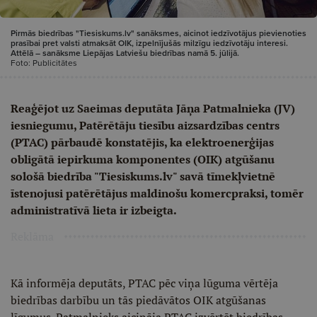
Pirmās biedrības "Tiesiskums.lv" sanāksmes, aicinot iedzīvotājus pievienoties
prasībai pret valsti atmaksāt OIK, izpelnījušās milzīgu iedzīvotāju interesi.
Attēlā – sanāksme Liepājas Latviešu biedrības namā 5. jūlijā.
Foto: Publicitātes
Reaģējot uz Saeimas deputāta Jāņa Patmalnieka (JV)
iesniegumu, Patērētāju tiesību aizsardzības centrs
(PTAC) pārbaudē konstatējis, ka elektroenerģijas
obligātā iepirkuma komponentes (OIK) atgūšanu
sološā biedrība "Tiesiskums.lv" savā tīmekļvietnē
īstenojusi patērētājus maldinošu komercpraksi, tomēr
administratīvā lieta ir izbeigta.
Reklāma
Kā informēja deputāts, PTAC pēc viņa lūguma vērtēja
biedrības darbību un tās piedāvātos OIK atgūšanas