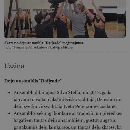
Skats no deju ansambļa "Daiļrade" mēģinājuma.
Foto:
Timurs Subhankulovs
/ Latvijas Mediji
Uzziņa
Deju ansamblis "Daiļrade"
Ansambli dibinājusi Silva Štelfa; no 2012. gada
janvāra to vada mākslinieciskā vadītāja, Dziesmu un
deju svētku virsvadītāja Iveta Pētersone-Lazdāne.
Ansamblis sekmīgi konkurē ar tradīciju un pieredzes
bagātiem tautas deju ansambļiem, gūstot augstus
panākumus deju konkursos un tautas deju skatēs, kā