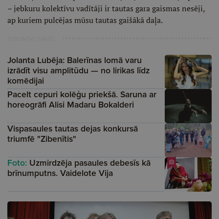
– jebkuru kolektīvu vadītāji ir tautas gara gaismas nesēji,
ap kuriem pulcējas mūsu tautas gaišākā daļa.
Ieteiktie raksti
Jolanta Lubēja: Balerīnas lomā varu
izrādīt visu amplitūdu — no lirikas līdz
komēdijai
Pacelt cepuri kolēģu priekšā. Saruna ar
horeogrāfi Alisi Madaru Bokalderi
Vispasaules tautas dejas konkursā
triumfē "Zibenītis"
Foto:
Uzmirdzēja pasaules debesīs kā
brīnumputns. Vaidelote Vija