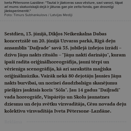
Iveta Pētersone-Lazdāne: "Tautai ir jāatceras sava vēsture, savi varoņi, tāpat
arī mums skatuviskajā dejā ir jāturas gan pie zelta fonda, gan drosmīgi
jāeksperimentē."
Foto: Timurs Subhankulovs / Latvijas Mediji
Sestdien, 13. jūnijā, Dikļos Neikenkalna Dabas
koncertzālē un 20. jūnijā Uzvaras parkā, Rīgā deju
ansamblis "Daiļrade" savā 35. jubilejā izdejos izrādi –
dzīvu Jāņu nakts rituālu – "Jāņu nakti darināju", kuram
īpaši radīta oriģinālhoreogrāfija, jauni tērpi un
vērienīga scenogrāfija, kā arī sarakstīta maģiska
oriģinālmūzika. Vairāk nekā 80 dejotāju ļausies Jāņu
nakts burvībai, un norisei daudzbalsīgu skanējumu
piešķirs jauktais koris "Sõla". Jau 14 gadus "Daiļradi"
vada horeogrāfe, Vispārējo un Skolu jaunatnes
dziesmu un deju svētku virsvadītāja, Cēsu novada deju
kolektīvu virsvadītāja Iveta Pētersone-Lazdāne.
Reklāma