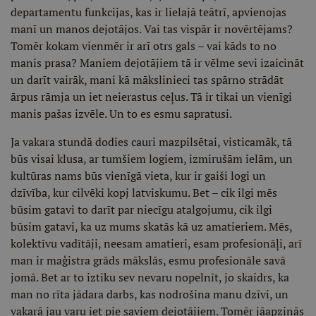
departamentu funkcijas, kas ir lielajā teātrī, apvienojas
manī un manos dejotājos. Vai tas vispār ir novērtējams?
Tomēr kokam vienmēr ir arī otrs gals – vai kāds to no
manis prasa? Maniem dejotājiem tā ir vēlme sevi izaicināt
un darīt vairāk, mani kā mākslinieci tas spārno strādāt
ārpus rāmja un iet neierastus ceļus. Tā ir tikai un vienīgi
manis pašas izvēle. Un to es esmu sapratusi.
Ja vakara stundā dodies cauri mazpilsētai, visticamāk, tā
būs visai klusa, ar tumšiem logiem, izmirušām ielām, un
kultūras nams būs vienīgā vieta, kur ir gaiši logi un
dzīvība, kur cilvēki kopj latviskumu. Bet – cik ilgi mēs
būsim gatavi to darīt par niecīgu atalgojumu, cik ilgi
būsim gatavi, ka uz mums skatās kā uz amatieriem. Mēs,
kolektīvu vadītāji, neesam amatieri, esam profesionāļi, arī
man ir maģistra grāds mākslās, esmu profesionāle savā
jomā. Bet ar to iztiku sev nevaru nopelnīt, jo skaidrs, ka
man no rīta jādara darbs, kas nodrošina manu dzīvi, un
vakarā jau varu iet pie saviem dejotājiem. Tomēr jāapzinās