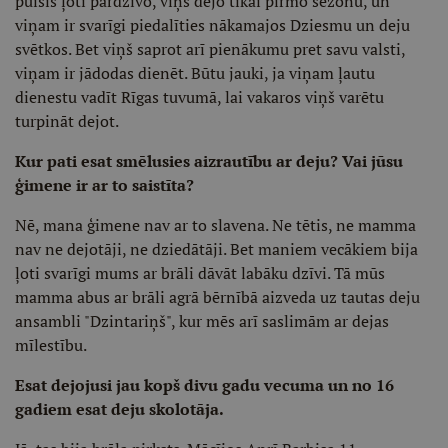
puisis ļoti pārdzīvo, viņš dejo tikai pirmo sezonu, un
viņam ir svarīgi piedalīties nākamajos Dziesmu un deju
svētkos. Bet viņš saprot arī pienākumu pret savu valsti,
viņam ir jādodas dienēt. Būtu jauki, ja viņam ļautu
dienestu vadīt Rīgas tuvumā, lai vakaros viņš varētu
turpināt dejot.
Kur pati esat smēlusies aizrautību ar deju? Vai jūsu
ģimene ir ar to saistīta?
Nē, mana ģimene nav ar to slavena. Ne tētis, ne mamma
nav ne dejotāji, ne dziedātāji. Bet maniem vecākiem bija
ļoti svarīgi mums ar brāli dāvāt labāku dzīvi. Tā mūs
mamma abus ar brāli agrā bērnībā aizveda uz tautas deju
ansambli "Dzintariņš", kur mēs arī saslimām ar dejas
mīlestību.
Esat dejojusi jau kopš divu gadu vecuma un no 16
gadiem esat deju skolotāja.