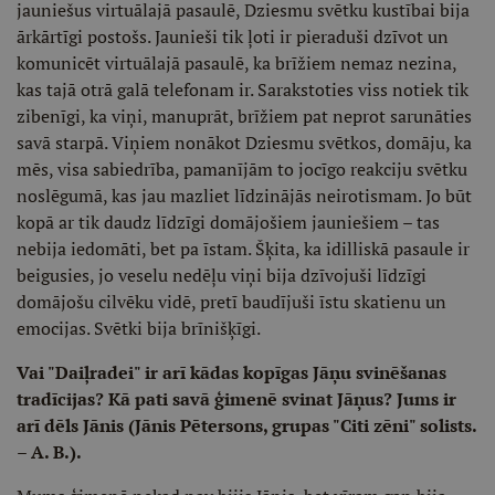
jauniešus virtuālajā pasaulē, Dziesmu svētku kustībai bija
ārkārtīgi postošs. Jaunieši tik ļoti ir pieraduši dzīvot un
komunicēt virtuālajā pasaulē, ka brīžiem nemaz nezina,
kas tajā otrā galā telefonam ir. Sarakstoties viss notiek tik
zibenīgi, ka viņi, manuprāt, brīžiem pat neprot sarunāties
savā starpā. Viņiem nonākot Dziesmu svētkos, domāju, ka
mēs, visa sabiedrība, pamanījām to jocīgo reakciju svētku
noslēgumā, kas jau mazliet līdzinājās neirotismam. Jo būt
kopā ar tik daudz līdzīgi domājošiem jauniešiem – tas
nebija iedomāti, bet pa īstam. Šķita, ka idilliskā pasaule ir
beigusies, jo veselu nedēļu viņi bija dzīvojuši līdzīgi
domājošu cilvēku vidē, pretī baudījuši īstu skatienu un
emocijas. Svētki bija brīnišķīgi.
Vai "Daiļradei" ir arī kādas kopīgas Jāņu svinēšanas
tradīcijas? Kā pati savā ģimenē svinat Jāņus? Jums ir
arī dēls Jānis (Jānis Pētersons, grupas "Citi zēni" solists.
– A. B.).