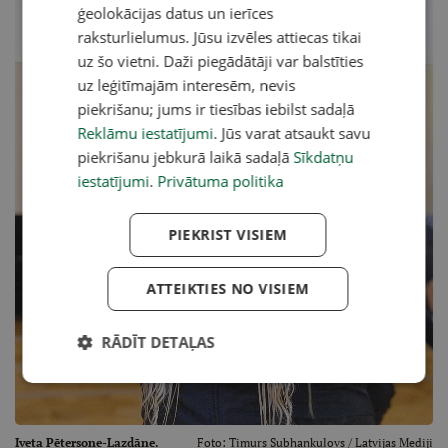
ģeolokācijas datus un ierīces
raksturlielumus. Jūsu izvēles attiecas tikai
uz šo vietni. Daži piegādātāji var balstīties
uz leģitīmajām interesēm, nevis
piekrišanu; jums ir tiesības iebilst sadaļā
Reklāmu iestatījumi
. Jūs varat atsaukt savu
piekrišanu jebkurā laikā sadaļā
Sīkdatņu
iestatījumi
.
Privātuma politika
PIEKRIST VISIEM
ATTEIKTIES NO VISIEM
RĀDĪT DETAĻAS
Iveta Pētersone-Lazdāne.
Foto:
Timurs Subhankulovs
/ Latvijas Mediji