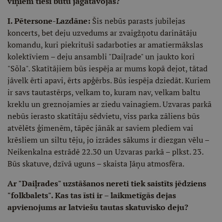
viņiem tieši būtu jāgatavojas?
I. Pētersone-Lazdāne:
Šis nebūs parasts jubilejas
koncerts, bet deju uzvedums ar zvaigžņotu darinātāju
komandu, kuri piekrituši sadarboties ar amatiermākslas
kolektīviem – deju ansambli "Daiļrade" un jaukto kori
"Sõla". Skatītājiem būs iespēja ar mums kopā dejot, tātad
jāvelk ērti apavi, ērts apģērbs. Būs iespēja dziedāt. Kuriem
ir savs tautastērps, velkam to, kuram nav, velkam baltu
kreklu un greznojamies ar ziedu vainagiem. Uzvaras parkā
nebūs ierasto skatītāju sēdvietu, viss parka zāliens būs
atvēlēts ģimenēm, tāpēc jānāk ar saviem plediem vai
krēsliem un siltu tēju, jo izrādes sākums ir diezgan vēlu –
Neikenkalna estrādē 22.30 un Uzvaras parkā – plkst. 23.
Būs skatuve, dzīvā uguns – skaista Jāņu atmosfēra.
Ar "Daiļrades" uzstāšanos nereti tiek saistīts jēdziens
"folkbalets". Kas tas īsti ir – laikmetīgās dejas
apvienojums ar latviešu tautas skatuvisko deju?