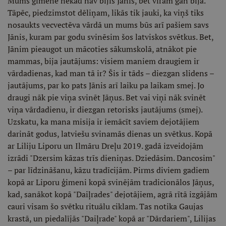
Mums ģimenē nekad nav bijis Jānis, bet vīram gan bija.
Tāpēc, piedzimstot dēliņam, likās tik jauki, ka viņš tiks
nosaukts vecvectēva vārdā un mums būs arī pašiem savs
Jānis, kuram par godu svinēsim šos latviskos svētkus. Bet,
Jānim pieaugot un mācoties sākumskolā, atnākot pie
mammas, bija jautājums: visiem maniem draugiem ir
vārdadienas, kad man tā ir? Šis ir tāds – diezgan slidens –
jautājums, par ko pats Jānis arī laiku pa laikam smej. Jo
draugi nāk pie viņa svinēt Jāņus. Bet vai viņi nāk svinēt
viņa vārdadienu, ir diezgan retorisks jautājums (smej).
Uzskatu, ka mana misija ir iemācīt saviem dejotājiem
darināt godus, latviešu svinamās dienas un svētkus. Kopā
ar Liliju Liporu un Ilmāru Dreļu 2019. gadā izveidojām
izrādi "Dzersim kāzas trīs dieniņas. Dziedāsim. Dancosim"
– par līdzināšanu, kāzu tradīcijām. Pirms diviem gadiem
kopā ar Liporu ģimeni kopā svinējām tradicionālos Jāņus,
kad, sanākot kopā "Daiļrades" dejotājiem, agrā rītā izgājām
cauri visam šo svētku rituālu ciklam. Tas notika Gaujas
krastā, un piedalījās "Daiļrade" kopā ar "Dārdariem", Lilijas