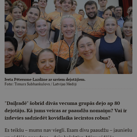
Iveta Pētersone-Lazdāne ar saviem dejotājiem.
Foto:
Timurs Subhankulovs
/ Latvijas Mediji
"Daiļradē" šobrīd divās vecuma grupās dejo ap 80
dejotāju. Kā jums veicas ar paaudžu nomaiņu? Vai ir
izdevies sadziedēt kovidlaika iecirstos robus?
Es teikšu – mums nav viegli. Esam divu paaudžu – jauniešu