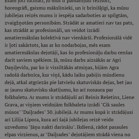
Esam ļoti lutināti, jo mūs ir pamanījuši režisori,
horeogrāfi, gaismu mākslinieki, un ir brīnišķīgi, ka mūsu
jubilejas reizēs mums ir iespēja sadarboties ar spilgtām,
zvaigžņotām personībām. Strādāt ar amatieri nav tas pats,
kas strādāt ar profesionāli, un veidot izrādi
amatiermākslas kolektīvā nav vienkārši. Profesionālā vidē
ir ļoti sakārtots, kas ar ko nodarbojas, mēs esam
amatiermākslas dejotāji, kas šo profesionāļu darbu cenšas
darīt saviem spēkiem. Jā, mūsu darbs aizsākās ar Agri
Daņiļeviču, par ko ir vissiltākās atmiņas, bijām Agra
radošā darbnīca, kur viņš, kādu laiku pabijis mūsdienu
dejā, atkal atgriezās pie latviešu skatuviskās dejas, bet jau
ar jaunu skatuvisku skatījumu, ko arī nosauca par
folkbaletu. Ar mums ir strādājuši arī Reinis Rešetins, Liene
Grava, ar viņiem veidojām folkbaleta izrādi "Cik saules
mūsos" "Daiļrades" 30. jubilejā. Ar mums kopā ir strādājusi
arī Lilija Lipora, kura arī šajā jubilejas reizē veido
uzvedumu "Jāņu nakti darināju". Ikdienā, rādot pasaules
elpas virzienus, ar "Daiļrades" dejotājiem strādā viena no