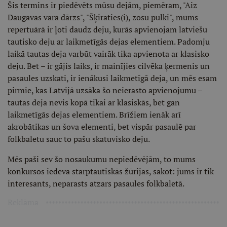
Šis termins ir piedēvēts mūsu dejām, piemēram, "Aiz
Daugavas vara dārzs", "Šķiraties(i), zosu pulki", mums
repertuārā ir ļoti daudz deju, kurās apvienojam latviešu
tautisko deju ar laikmetīgās dejas elementiem. Padomju
laikā tautas deja varbūt vairāk tika apvienota ar klasisko
deju. Bet – ir gājis laiks, ir mainījies cilvēka ķermenis un
pasaules uzskati, ir ienākusi laikmetīgā deja, un mēs esam
pirmie, kas Latvijā uzsāka šo neierasto apvienojumu –
tautas deja nevis kopā tikai ar klasiskās, bet gan
laikmetīgās dejas elementiem. Brīžiem ienāk arī
akrobātikas un šova elementi, bet vispār pasaulē par
folkbaletu sauc to pašu skatuvisko deju.
Mēs paši sev šo nosaukumu nepiedēvējām, to mums
konkursos iedeva starptautiskās žūrijas, sakot: jums ir tik
interesants, neparasts atzars pasaules folkbaletā.
Reklāma