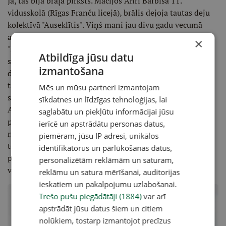
Jā, tas bija brāļa pirksts. Mācījos Anrī Barbisa 11.
vidusskolā (Rīgas Franču licejā), brālis dejoja tautas deju
kolektīvā "Auseklītis". Viņš mani jau divu gadu vecumā
aizveda uz skolas deju kolektīvu, tikai pēc tam nokļuvu
×
"Dzintariņā". Toreiz "Auseklīti" vadīja jauna, ļoti atraktīva
Atbildīga jūsu datu
skolotāja Dagmāra Balode, kura arī jau bija sevi pieteikusi
izmantošana
dejotāju vidē, – viņas dejotāji devās tālāk dejot slavenajā
tautas deju ansamblī "Dancis". Kad jau mācījos skolā,
Mēs un mūsu partneri izmantojam
skolotāja Balode savam darbam meklēja turpinātāju.
sīkdatnes un līdzīgas tehnoloģijas, lai
Acīmredzot bija pamanījusi, ka man ir talants un tā lieta
saglabātu un piekļūtu informācijai jūsu
padodas, ka 5.–6. klases, ar kurām viņai veicās grūti,
ierīcē un apstrādātu personas datus,
nodeva manās rokās. Tajā laikā mācījos tikai 9. klasē,
piemēram, jūsu IP adresi, unikālos
tomēr jaunieši jau ļoti labi saprotas savā starpā un mani
identifikatorus un pārlūkošanas datus,
pirmie dejotāji man ir spilgtā atmiņā. Tagad jau viņi dejo
personalizētām reklāmām un saturam,
vidējās paaudzes deju kolektīvos.
reklāmu un satura mērīšanai, auditorijas
ieskatiem un pakalpojumu uzlabošanai.
Trešo pušu piegādātāji (1884)
var arī
apstrādāt jūsu datus šiem un citiem
nolūkiem, tostarp izmantojot precīzus