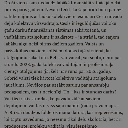
Droši vien esam nedaudz labākā finansiālā situācijā nekā
pirms pāris gadiem. Nevaru teikt, ka šajā brīdī būtu pareizs
salīdzinājums ar lauku kolektīviem, esmu arī Cēsu novada
deju kolektīvu virsvadītāja. Cēsis ir ieguldījušas vairāku
gadu darbu finansēšanas sistēmas sakārtošanā, un
vadītājiem atalgojums ir sakārtots – ja strādā, tad saņem
labāku algu nekā pirms dažiem gadiem. Valsts un
pašvaldības maziem solīšiem dodas tajā virzienā, lai
atalgojumu sakārtotu. Bet – var vaicāt, vai septiņi eiro par
stundu 2028. gadā kolektīva vadītājam ir profesionāļa
cienīgs atalgojums (jā, šeit nav runa par 2026. gadu).
Šobrīd valstī tiek kārtots kolektīvu vadītāju atalgojuma
jautājums. Nevēlos pat uzsākt sarunu par ansambļu
pedagogiem, tas ir necienīgi. Un – kas ir stundas darbs?
Vai tās ir trīs stundas, ko pavadu zālē ar saviem
dejotājiem, vai tas ir viss šajā mapītē (rāda prāvu mapi. –
A. B.) vai daudzos folderos manā datorā, kas nepieciešams,
lai taptu uzvedums. Jo neesmu tikai deju skolotāja, bet arī
producente, projektu vadītāja, visu iespējamo