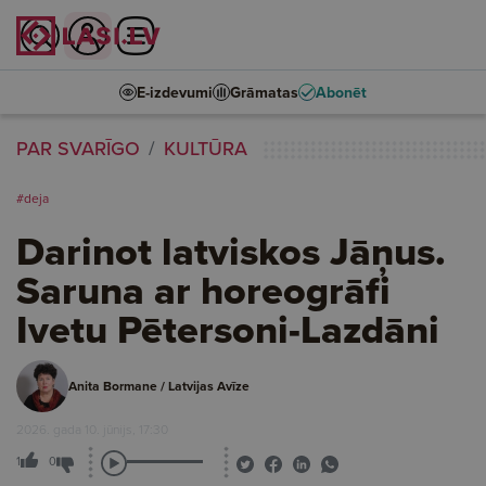
E-izdevumi
Grāmatas
Abonēt
PAR SVARĪGO
KULTŪRA
#deja
Darinot latviskos Jāņus.
Saruna ar horeogrāfi
Ivetu Pētersoni-Lazdāni
Anita Bormane / Latvijas Avīze
2026. gada 10. jūnijs, 17:30
1
0