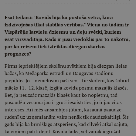
Esat teikusi: "Kovids bija kā postoša vētra, kurā
izdzīvojušas tikai stabilās vērtības." Viena no tādām ir
Vispārējie latviešu dziesmu un deju svētki, kuriem
esat virsvadītāja. Kāds ir jūsu viedoklis par to nākotni,
par ko reizēm tiek izteiktas diezgan skarbas
prognozes?
Pirms iepriekšējiem skolēnu svētkiem bija diezgan lielas
bažas, kā Mežaparka estrādi un Daugavas stadionu
piepildīs. Jo – nemelosim paši sev – tie skolēni, kas šobrīd
mācās 11.–12. klasē, izgāja kovida posmu mazajās klasēs.
Bet, ja neuzsāc mazajās klasēs kaut ko nopietnu, tad
pusaudžu vecumā jau ir grūti iesaistīties, jo ir jau citas
intereses. Arī mēs ansambļos jūtam, ka jaunā paaudze
rudenī uz uzņemšanām vairs nenāk tik daudzskaitlīgi. Šis
gads bija kā brīnišķīgs atspēriens, kad cilvēki atkal sajuta,
ka viņiem patīk dejot. Kovida laiks, vēl vairāk iegrūžot