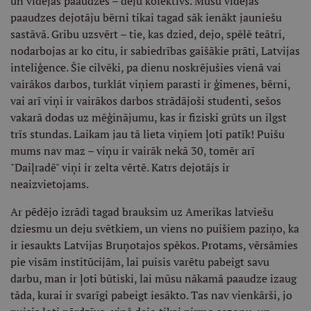
un vidējās paaudzes – deju kolektīvs. Mūsu vidējās
paaudzes dejotāju bērni tikai tagad sāk ienākt jauniešu
sastāvā. Gribu uzsvērt – tie, kas dzied, dejo, spēlē teātri,
nodarbojas ar ko citu, ir sabiedrības gaišākie prāti, Latvijas
inteliģence. Šie cilvēki, pa dienu noskrējušies vienā vai
vairākos darbos, turklāt viņiem parasti ir ģimenes, bērni,
vai arī viņi ir vairākos darbos strādājoši studenti, sešos
vakarā dodas uz mēģinājumu, kas ir fiziski grūts un ilgst
trīs stundas. Laikam jau tā lieta viņiem ļoti patīk! Puišu
mums nav maz – viņu ir vairāk nekā 30, tomēr arī
"Daiļradē" viņi ir zelta vērtē. Katrs dejotājs ir
neaizvietojams.
Ar pēdējo izrādi tagad brauksim uz Amerikas latviešu
dziesmu un deju svētkiem, un viens no puišiem paziņo, ka
ir iesaukts Latvijas Bruņotajos spēkos. Protams, vērsāmies
pie visām institūcijām, lai puisis varētu pabeigt savu
darbu, man ir ļoti būtiski, lai mūsu nākamā paaudze izaug
tāda, kurai ir svarīgi pabeigt iesākto. Tas nav vienkārši, jo