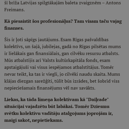
šī brīža Latvijas spilgtākajām baleta zvaigznēm – Antons
Freimans.
Kā piesaistīt šos profesionāļus? Tam visam taču vajag
finanses.
Šis ir ļoti sāpīgs jautājums. Esam Rīgas pašvaldības
kolektīvs, un šajā, jubilejas, gadā no Rīgas pilsētas mums
ir lielākais gan finansiālais, gan cilvēku resursu atbalsts.
Mūs atbalstījis arī Valsts kultūrkapitāla fonds, esam
apstaigājuši vai visus iespējamos atbalstītājus. Tomēr
nevar teikt, ka tas ir viegli, jo cilvēki naudu skaita. Mums
klājas diezgan sarežģīti, tūlīt būs izrādes, bet šobrīd viss
nepieciešamais finansējums vēl nav savākts.
Liekas, ka tāda līmeņa kolektīvam kā "Daiļrade"
situācijai vajadzētu būt labākai. Tomēr Dziesmu
svētku kolektīvu vadītāju atalgojums joprojām ir,
maigi sakot, nepietiekams.