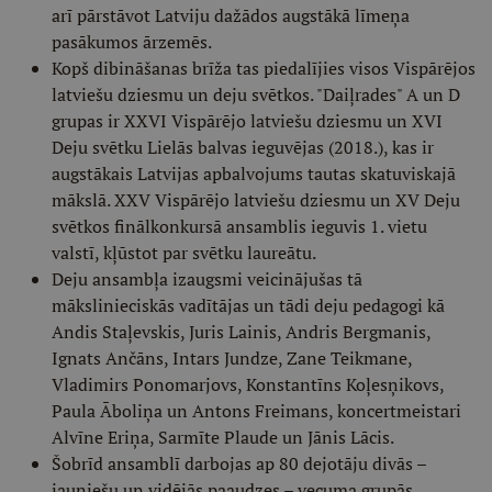
arī pārstāvot Latviju dažādos augstākā līmeņa
pasākumos ārzemēs.
Kopš dibināšanas brīža tas piedalījies visos Vispārējos
latviešu dziesmu un deju svētkos. "Daiļrades" A un D
grupas ir XXVI Vispārējo latviešu dziesmu un XVI
Deju svētku Lielās balvas ieguvējas (2018.), kas ir
augstākais Latvijas apbalvojums tautas skatuviskajā
mākslā. XXV Vispārējo latviešu dziesmu un XV Deju
svētkos finālkonkursā ansamblis ieguvis 1. vietu
valstī, kļūstot par svētku laureātu.
Deju ansambļa izaugsmi veicinājušas tā
mākslinieciskās vadītājas un tādi deju pedagogi kā
Andis Staļevskis, Juris Lainis, Andris Bergmanis,
Ignats Ančāns, Intars Jundze, Zane Teikmane,
Vladimirs Ponomarjovs, Konstantīns Koļesņikovs,
Paula Āboliņa un Antons Freimans, koncertmeistari
Alvīne Eriņa, Sarmīte Plaude un Jānis Lācis.
Šobrīd ansamblī darbojas ap 80 dejotāju divās –
jauniešu un vidējās paaudzes – vecuma grupās.