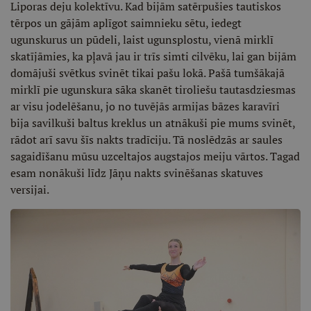
Liporas deju kolektīvu. Kad bijām satērpušies tautiskos
tērpos un gājām aplīgot saimnieku sētu, iedegt
ugunskurus un pūdeli, laist ugunsplostu, vienā mirklī
skatījāmies, ka pļavā jau ir trīs simti cilvēku, lai gan bijām
domājuši svētkus svinēt tikai pašu lokā. Pašā tumšākajā
mirklī pie ugunskura sāka skanēt tiroliešu tautasdziesmas
ar visu jodelēšanu, jo no tuvējās armijas bāzes karavīri
bija savilkuši baltus kreklus un atnākuši pie mums svinēt,
rādot arī savu šīs nakts tradīciju. Tā noslēdzās ar saules
sagaidīšanu mūsu uzceltajos augstajos meiju vārtos. Tagad
esam nonākuši līdz Jāņu nakts svinēšanas skatuves
versijai.