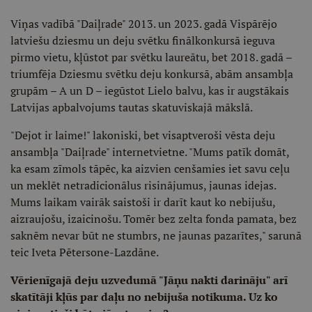
Viņas vadībā "Daiļrade" 2013. un 2023. gadā Vispārējo
latviešu dziesmu un deju svētku finālkonkursā ieguva
pirmo vietu, kļūstot par svētku laureātu, bet 2018. gadā –
triumfēja Dziesmu svētku deju konkursā, abām ansambļa
grupām – A un D – iegūstot Lielo balvu, kas ir augstākais
Latvijas apbalvojums tautas skatuviskajā mākslā.
"Dejot ir laime!" lakoniski, bet visaptveroši vēsta deju
ansambļa "Daiļrade" internetvietne. "Mums patīk domāt,
ka esam zīmols tāpēc, ka aizvien cenšamies iet savu ceļu
un meklēt netradicionālus risinājumus, jaunas idejas.
Mums laikam vairāk saistoši ir darīt kaut ko nebijušu,
aizraujošu, izaicinošu. Tomēr bez zelta fonda pamata, bez
saknēm nevar būt ne stumbrs, ne jaunas pazarītes," sarunā
teic Iveta Pētersone-Lazdāne.
Vērienīgajā deju uzvedumā "Jāņu nakti darināju" arī
skatītāji kļūs par daļu no nebijuša notikuma. Uz ko