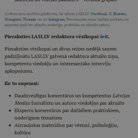
Izvēlies savu soctīklu platformu, lai sekotu LASI.LV:
Facebook
,
X
,
Bluesky
,
Draugiem
,
Threads
vai arī
Instagram
. Pievienojies mūsu lasītāju pulkam, lai
saņemtu īpaši tev atlasītu noderīgu, praktisku un aktuālu saturu.
Pieraksties LASI.LV redaktora vēstkopai
šeit
.
Pieraksties vēstkopai un divas reizes nedēļā saņem
padziļinātu LASI.LV galvenā redaktora aktuālo ziņu,
kompetentu viedokļu un interesantāko interviju
apkopojumu.
Ko tu saņemsi:
Daudzveidīgus komentārus un kompetentus
Latvijas
Mediju
žurnālistu un autoru viedokļus par aktuālo
Ekspertu komentārus par dažādiem praktiskiem,
noderīgiem tematiem
Aizraujošus materiālus par vēsturi, psiholoģiju,
kultūru