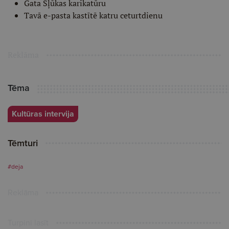
Gata Šļūkas karikatūru
Tavā e-pasta kastītē katru ceturtdienu
Reklāma
Tēma
Kultūras intervija
Tēmturi
#deja
Reklāma
Turpini lasīt