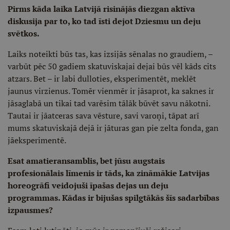
Pirms kāda laika Latvijā risinājās diezgan aktīva
diskusija par to, ko tad īsti dejot Dziesmu un deju
svētkos.
Laiks noteikti būs tas, kas izsijās sēnalas no graudiem, –
varbūt pēc 50 gadiem skatuviskajai dejai būs vēl kāds cits
atzars. Bet – ir labi dulloties, eksperimentēt, meklēt
jaunus virzienus. Tomēr vienmēr ir jāsaprot, ka saknes ir
jāsaglabā un tikai tad varēsim tālāk būvēt savu nākotni.
Tautai ir jāatceras sava vēsture, savi varoņi, tāpat arī
mums skatuviskajā dejā ir jāturas gan pie zelta fonda, gan
jāeksperimentē.
Esat amatieransamblis, bet jūsu augstais
profesionālais līmenis ir tāds, ka zināmākie Latvijas
horeogrāfi veidojuši īpašas dejas un deju
programmas. Kādas ir bijušas spilgtākās šīs sadarbības
izpausmes?