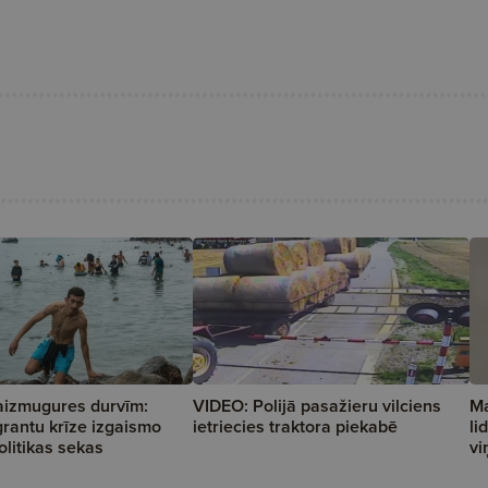
aizmugures durvīm:
VIDEO: Polijā pasažieru vilciens
Ma
rantu krīze izgaismo
ietriecies traktora piekabē
li
olitikas sekas
vi