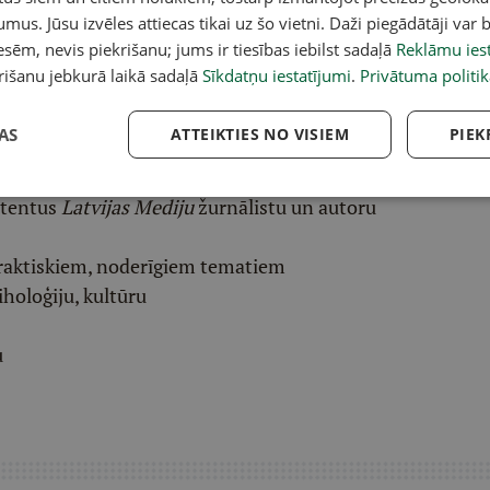
umus. Jūsu izvēles attiecas tikai uz šo vietni. Daži piegādātāji var b
pai
šeit
.
sēm, nevis piekrišanu; jums ir tiesības iebilst sadaļā
Reklāmu iest
rišanu jebkurā laikā sadaļā
Sīkdatņu iestatījumi
.
Privātuma politik
ēļā saņem padziļinātu LASI.LV galvenā redaktora
eresantāko interviju apkopojumu.
AS
ATTEIKTIES NO VISIEM
PIEK
etentus
Latvijas Mediju
žurnālistu un autoru
raktiskiem, noderīgiem tematiem
iholoģiju, kultūru
u