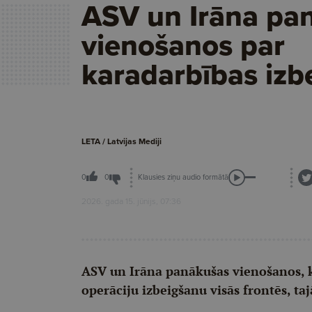
ASV un Irāna pa
vienošanos par
karadarbības izb
LETA / Latvijas Mediji
Klausies ziņu audio formātā
0
0
2026. gada 15. jūnijs, 07:36
ASV un Irāna panākušas vienošanos, ka
operāciju izbeigšanu visās frontēs, taj