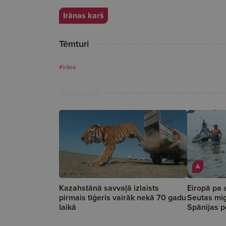
Irānas karš
Tēmturi
#irāna
Turpini lasīt
A
Kazahstānā savvaļā izlaists
Eiropā pa 
pirmais tīģeris vairāk nekā 70 gadu
Seutas mig
laikā
Spānijas p