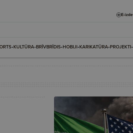
E-izd
ORTS
•
KULTŪRA
•
BRĪVBRĪDIS
•
HOBIJI
•
KARIKATŪRA
•
PROJEKTI
•