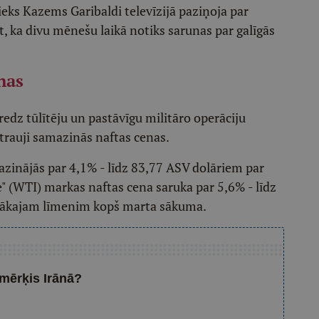
ieks Kazems Garibaldi televīzijā paziņoja par
ot, ka divu mēnešu laikā notiks sarunas par galīgās
nas
edz tūlītēju un pastāvīgu militāro operāciju
strauji samazinās naftas cenas.
zinājās par 4,1% - līdz 83,77 ASV dolāriem par
" (WTI) markas naftas cena saruka par 5,6% - līdz
emākajam līmenim kopš marta sākuma.
 mērķis Irānā?