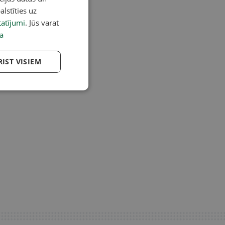
alstīties uz
atījumi
. Jūs varat
a
RIST VISIEM