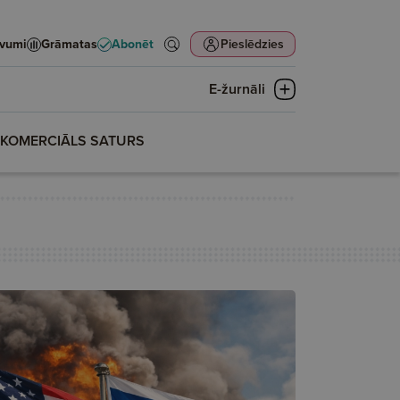
evumi
Grāmatas
Abonēt
Pieslēdzies
E-žurnāli
KOMERCIĀLS SATURS