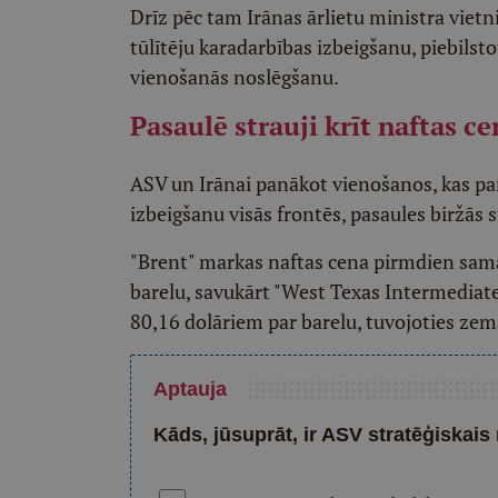
Drīz pēc tam Irānas ārlietu ministra vietn
tūlītēju karadarbības izbeigšanu, piebilst
vienošanās noslēgšanu.
Pasaulē strauji krīt naftas ce
ASV un Irānai panākot vienošanos, kas par
izbeigšanu visās frontēs, pasaules biržās 
"Brent" markas naftas cena pirmdien sama
barelu, savukārt "West Texas Intermediate
80,16 dolāriem par barelu, tuvojoties z
Aptauja
Kāds, jūsuprāt, ir ASV stratēģiskais