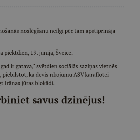
ošanās noslēgšanu neilgi pēc tam apstiprināja
 piektdien, 19. jūnijā, Šveicē.
ad ir gatava," svētdien sociālās saziņas vietnēs
piebilstot, ka devis rīkojumu ASV karaflotei
 Irānas jūras blokādi.
biniet savus dzinējus!