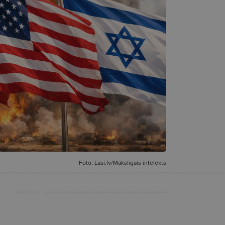
Foto: Lasi.lv/Mākslīgais intelekts
Reklāma