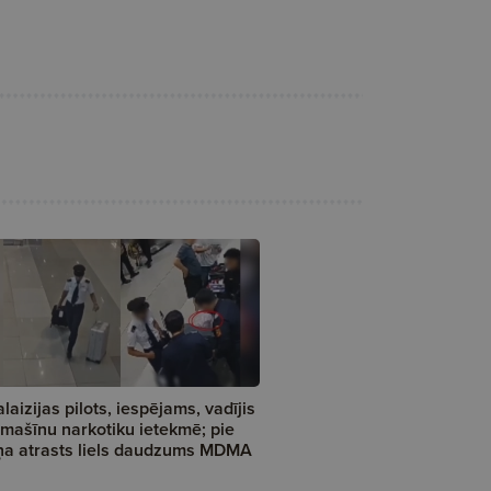
laizijas pilots, iespējams, vadījis
dmašīnu narkotiku ietekmē; pie
ņa atrasts liels daudzums MDMA