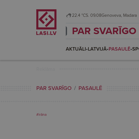
22.4 °C
S. 09.08
Genoveva, Madara
PAR SVARĪGO
AKTUĀLI
•
LATVIJĀ
•
PASAULĒ
•
SP
Reklāma
PAR SVARĪGO
PASAULĒ
#irāna