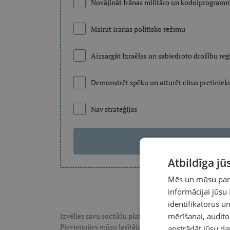
Novājināt Irānas militāro un kodolprogram
Mainīt Irānas politisko režīmu
Aizsargāt Izraēlas un sabiedroto drošību re
Demonstrēt spēku un atturēt citus pretiniek
Nav stratēģijas
Apska
Atbildīga j
Mēs un mūsu partn
informācijai jūsu
identifikatorus 
Izvēlies savu soctīklu platformu, lai sekotu LASI.LV:
mērīšanai, audit
F
Pievienojies mūsu lasītāju pulkam, lai saņemtu īpaši te
apstrādāt jūsu da