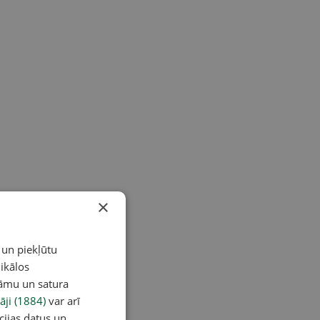
×
 un piekļūtu
ikālos
lāmu un satura
āji (1884)
var arī
cijas datus un