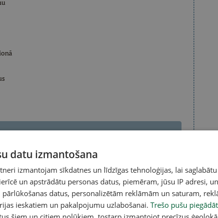
mu
ģionā
us
tīt rezultātus
ūsu datu izmantošana
eri izmantojam sīkdatnes un līdzīgas tehnoloģijas, lai saglabātu
 ierīcē un apstrādātu personas datus, piemēram, jūsu IP adresi, un
un pārlūkošanas datus, personalizētām reklāmām un saturam, rek
orijas ieskatiem un pakalpojumu uzlabošanai.
acebook
,
X
,
Bluesky
,
Draugiem
,
Threads
vai arī
Instagram
Trešo pušu piegādāt
.
v atlasītu noderīgu, praktisku un aktuālu saturu.
tus šiem un citiem nolūkiem, tostarp izmantojot precīzus ģeolokā