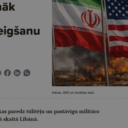
nāk
eigšanu
Irānas, ASV un Izraēlas karš.
s paredz tūlītēju un pastāvīgu militāro
ā skaitā Libānā.