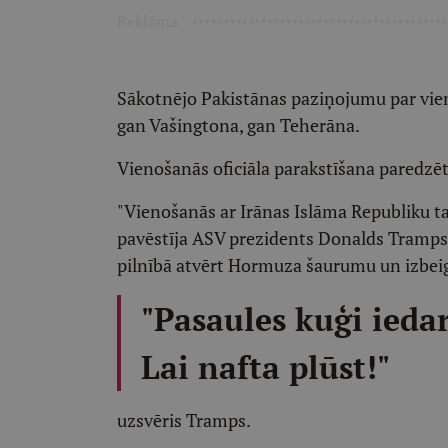
Reklāma
Sākotnējo Pakistānas paziņojumu par vien
gan Vašingtona, gan Teherāna.
Vienošanās oficiāla parakstīšana paredzēta
"Vienošanās ar Irānas Islāma Republiku tag
pavēstīja ASV prezidents Donalds Tramps, 
pilnībā atvērt Hormuza šaurumu un izbeigt
"Pasaules kuģi iedar
Lai nafta plūst!"
uzsvēris Tramps.