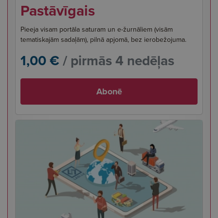
Pastāvīgais
Pieeja visam portāla saturam un e-žurnāliem (visām
tematiskajām sadaļām), pilnā apjomā, bez ierobežojuma.
1,00 €
/ pirmās 4 nedēļas
Abonē