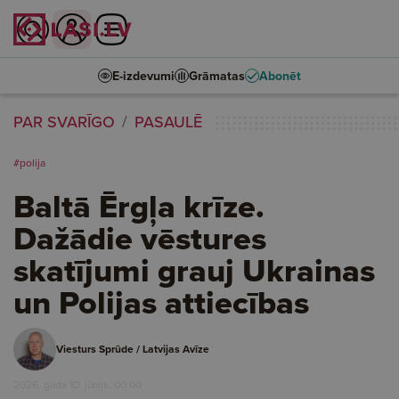
E-izdevumi
Grāmatas
Abonēt
PAR SVARĪGO
PASAULĒ
#polija
Baltā Ērgļa krīze.
Dažādie vēstures
skatījumi grauj Ukrainas
un Polijas attiecības
Viesturs Sprūde / Latvijas Avīze
2026. gada 10. jūnijs, 00:00