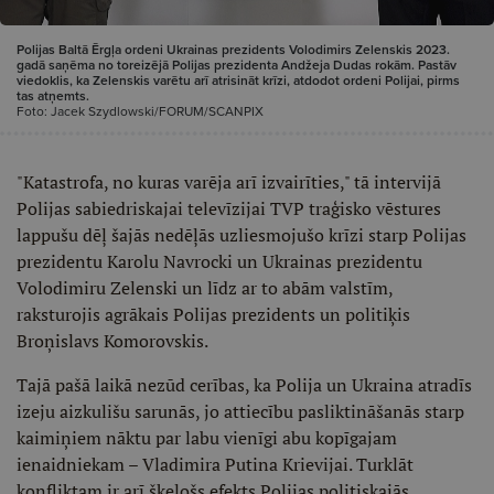
Polijas Baltā Ērgļa ordeni Ukrainas prezidents Volodimirs Zelenskis 2023.
gadā saņēma no toreizējā Polijas prezidenta Andžeja Dudas rokām. Pastāv
viedoklis, ka Zelenskis varētu arī atrisināt krīzi, atdodot ordeni Polijai, pirms
tas atņemts.
Foto: Jacek Szydlowski/FORUM/SCANPIX
"Katastrofa, no kuras varēja arī izvairīties," tā intervijā
Polijas sabiedriskajai televīzijai TVP traģisko vēstures
lappušu dēļ šajās nedēļās uzliesmojušo krīzi starp Polijas
prezidentu Karolu Navrocki un Ukrainas prezidentu
Volodimiru Zelenski un līdz ar to abām valstīm,
raksturojis agrākais Polijas prezidents un politiķis
Broņislavs Komorovskis.
Tajā pašā laikā nezūd cerības, ka Polija un Ukraina atradīs
izeju aizkulišu sarunās, jo attiecību pasliktināšanās starp
kaimiņiem nāktu par labu vienīgi abu kopīgajam
ienaidniekam – Vladimira Putina Krievijai. Turklāt
konfliktam ir arī šķeļošs efekts Polijas politiskajās