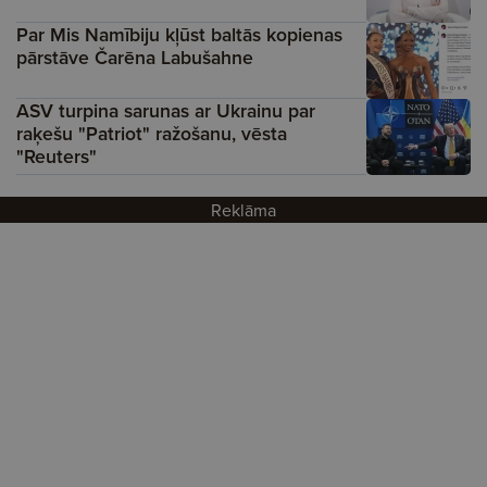
Par Mis Namībiju kļūst baltās kopienas
pārstāve Čarēna Labušahne
ASV turpina sarunas ar Ukrainu par
raķešu "Patriot" ražošanu, vēsta
"Reuters"
Reklāma