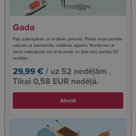
Gada
Pats izdevīgākais un ērtākais pirkums. Pieeja visam portāla
saturam ar samazinātu reklāmas apjomu. Norēķinies ar
vienu maksājumu sev ērtā veidā, un lieto visu portālu 52
nedēļas.
29,99 €
/ uz 52 nedēļām .
Tikai 0,58 EUR nedēļā.
Abonē