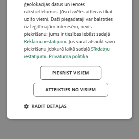
ģeolokācijas datus un ierīces
raksturlielumus. Jūsu izvēles attiecas tikai
uz šo vietni. Daži piegādātāji var balstīties
uz leģitīmajām interesēm, nevis
piekrišanu; jums ir tiesības iebilst sadaļā
Reklāmu iestatījumi
. Jūs varat atsaukt savu
piekrišanu jebkurā laikā sadaļā
Sīkdatņu
iestatījumi
.
Privātuma politika
PIEKRIST VISIEM
ATTEIKTIES NO VISIEM
RĀDĪT DETAĻAS