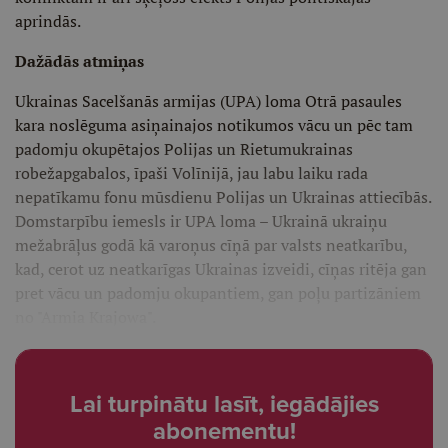
aprindās.
Dažādās atmiņas
Ukrainas Sacelšanās armijas (UPA) loma Otrā pasaules
kara noslēguma asiņainajos notikumos vācu un pēc tam
padomju okupētajos Polijas un Rietumukrainas
robežapgabalos, īpaši Volīnijā, jau labu laiku rada
nepatīkamu fonu mūsdienu Polijas un Ukrainas attiecībās.
Domstarpību iemesls ir UPA loma – Ukrainā ukraiņu
mežabrāļus godā kā varoņus cīņā par valsts neatkarību,
kad, cerot uz neatkarīgas Ukrainas izveidi, cīņas ritēja gan
pret vācu un padomju okupantiem, gan poļu partizāniem
no "Armia Krajowa".
Lai turpinātu lasīt, iegādājies
abonementu!