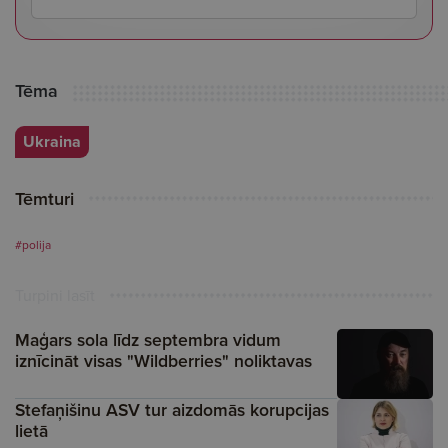
Tēma
Ukraina
Tēmturi
#polija
Turpini lasīt
Maģars sola līdz septembra vidum
iznīcināt visas "Wildberries" noliktavas
Stefaņišinu ASV tur aizdomās korupcijas
lietā