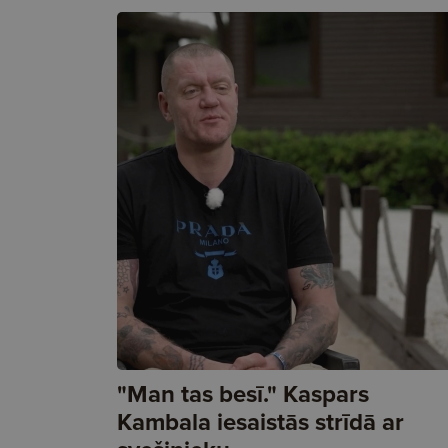
"Man tas besī." Kaspars
Kambala iesaistās strīdā ar