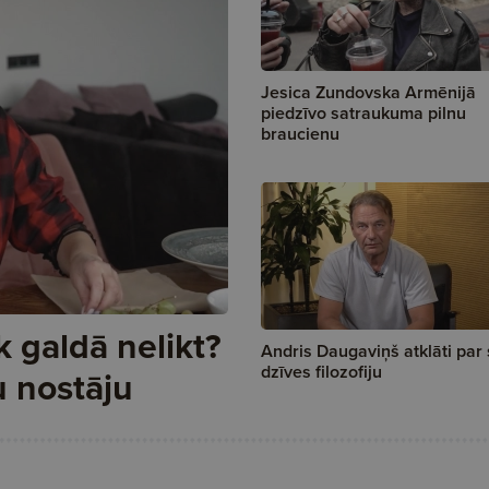
Jesica Zundovska Armēnijā
piedzīvo satraukuma pilnu
braucienu
 galdā nelikt?
Andris Daugaviņš atklāti par
dzīves filozofiju
u nostāju