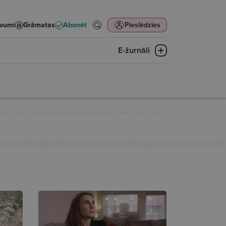
evumi
Grāmatas
Abonēt
Pieslēdzies
E-žurnāli