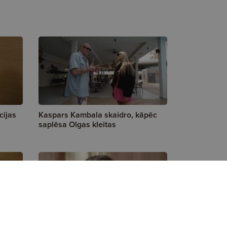
cijas
Kaspars Kambala skaidro, kāpēc
saplēsa Olgas kleitas