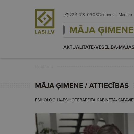
22.4 °C
S. 09.08
Genoveva, Madara
MĀJA ĢIMENE
AKTUALITĀTE
•
VESELĪBA
•
MĀJAS
Reklāma
MĀJA ĢIMENE
/
ATTIECĪBAS
•
•
PSIHOLOĢIJA
PSIHOTERAPEITA KABINETĀ
KAPAVIE