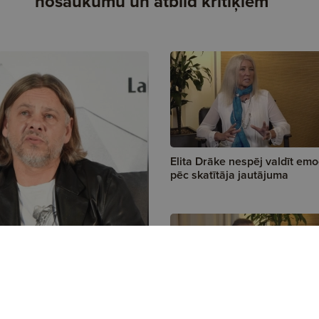
nosaukumu un atbild kritiķiem
Elita Drāke nespēj valdīt emo
pēc skatītāja jautājuma