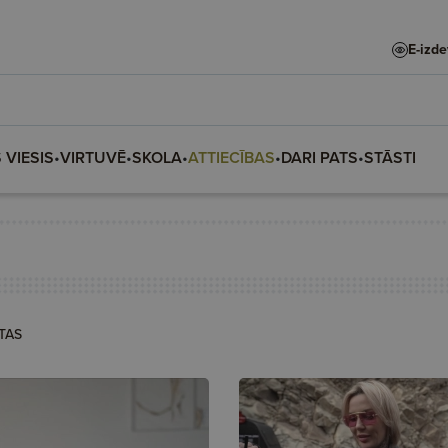
E-izd
 VIESIS
•
VIRTUVĒ
•
SKOLA
•
ATTIECĪBAS
•
DARI PATS
•
STĀSTI
TAS