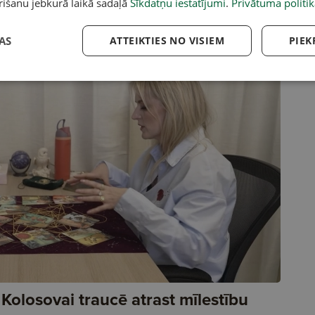
d
rišanu jebkurā laikā sadaļā
Sīkdatņu iestatījumi
.
Privātuma politik
AS
ATTEIKTIES NO VISIEM
PIEK
 Kolosovai traucē atrast mīlestību