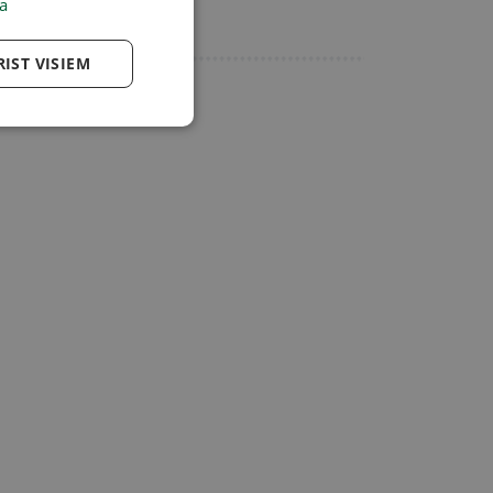
zīvi
a
Reklāma
RIST VISIEM