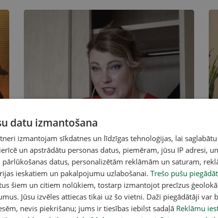
ūsu datu izmantošana
eri izmantojam sīkdatnes un līdzīgas tehnoloģijas, lai saglabātu
 ierīcē un apstrādātu personas datus, piemēram, jūsu IP adresi, un
un pārlūkošanas datus, personalizētām reklāmām un saturam, rek
orijas ieskatiem un pakalpojumu uzlabošanai.
Trešo pušu piegādāt
tus šiem un citiem nolūkiem, tostarp izmantojot precīzus ģeolokā
Magone steigšus gatavojas
K
umus. Jūsu izvēles attiecas tikai uz šo vietni. Daži piegādātāji var b
n
žūrijas pienākumiem Daugavpilī
g
sēm, nevis piekrišanu; jums ir tiesības iebilst sadaļā
Reklāmu iest