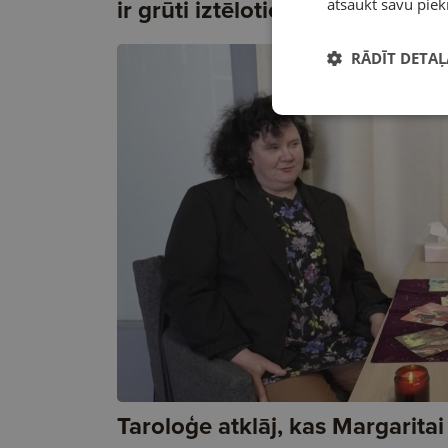
ir grūti iztēloties atgriešanos"
atsaukt savu piek
RĀDĪT DETAĻ
Taroloģe atklāj, kas Margaritai