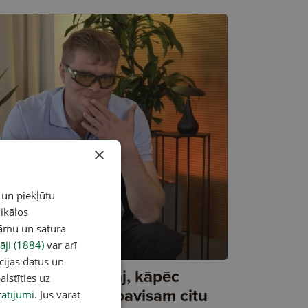
×
 un piekļūtu
ikālos
lāmu un satura
āji (1884)
var arī
cijas datus un
aspars Zāle atklāj, kāpēc
alstīties uz
andrīz izvēlējās pavisam citu
atījumi
. Jūs varat