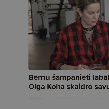
Bērnu šampanieti labāk
Olga Koha skaidro sav
Reklāma