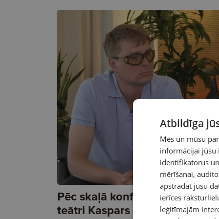
Atbildīga j
Mēs un mūsu partn
informācijai jūsu
identifikatorus 
mērīšanai, audit
apstrādāt jūsu da
Pēc skaļā konflikta ar Dailes
ierīces raksturliel
teātri Kaspars Zāle atzīst: "Ma
leģitīmajām intere