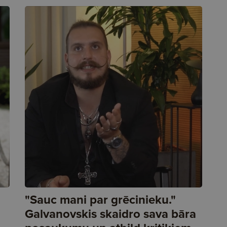
"Sauc mani par grēcinieku."
Galvanovskis skaidro sava bāra