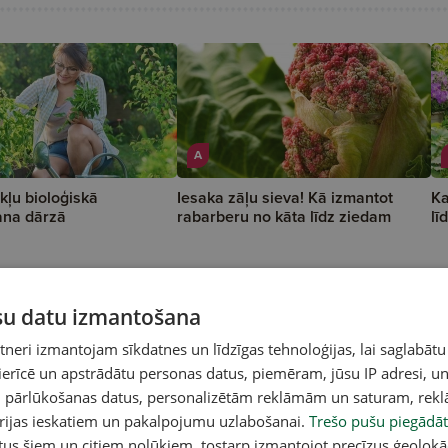
A
kļu bioloģiskā
Iesaka zāļu sieva! Kā izmantot
Ka
ana dārzā
rabarberu no kāta līdz ziedam
lī
ūsu datu izmantošana
eri izmantojam sīkdatnes un līdzīgas tehnoloģijas, lai saglabātu
 ierīcē un apstrādātu personas datus, piemēram, jūsu IP adresi, un
un pārlūkošanas datus, personalizētām reklāmām un saturam, rek
orijas ieskatiem un pakalpojumu uzlabošanai.
Trešo pušu piegādāt
tus šiem un citiem nolūkiem, tostarp izmantojot precīzus ģeolokā