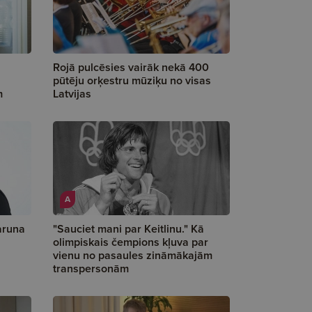
Rojā pulcēsies vairāk nekā 400
pūtēju orķestru mūziķu no visas
m
Latvijas
A
aruna
"Sauciet mani par Keitlinu." Kā
olimpiskais čempions kļuva par
vienu no pasaules zināmākajām
transpersonām