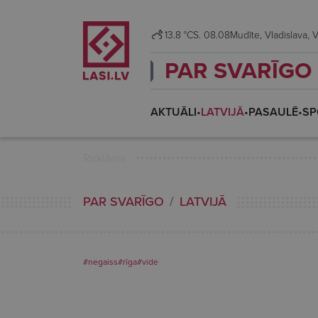
13.8 °C
S. 08.08
Mudī
PAR SVARĪGO
AKTUĀLI
•
LATVIJĀ
•
PASAULĒ
•
SP
Reklāma
PAR SVARĪGO
LATVIJĀ
#negaiss
#rīga
#vide