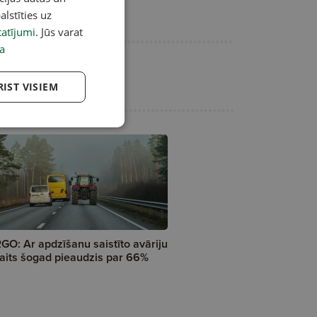
alstīties uz
atījumi
. Jūs varat
a
RIST VISIEM
GO: Ar apdzīšanu saistīto avāriju
aits šogad pieaudzis par 66%