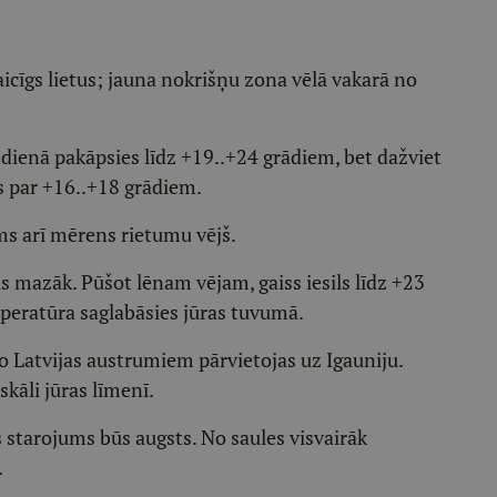
aicīgs lietus; jauna nokrišņu zona vēlā vakarā no
dienā pakāpsies līdz +19..+24 grādiem, bet dažviet
s par +16..+18 grādiem.
ms arī mērens rietumu vējš.
ūs mazāk. Pūšot lēnam vējam, gaiss iesils līdz +23
eratūra saglabāsies jūras tuvumā.
no Latvijas austrumiem pārvietojas uz Igauniju.
āli jūras līmenī.
s starojums būs augsts. No saules visvairāk
.