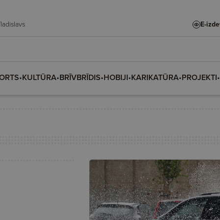
te, Vladislava, Vladislavs
E-izd
ORTS
•
KULTŪRA
•
BRĪVBRĪDIS
•
HOBIJI
•
KARIKATŪRA
•
PROJEKTI
•