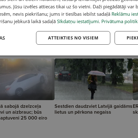
umus. Jūsu izvēles attiecas tikai uz šo vietni. Daži piegādātāji var b
sēm, nevis piekrišanu; jums ir tiesības iebilst sadaļā
Reklāmu iest
rišanu jebkurā laikā sadaļā
Sīkdatņu iestatījumi
.
Privātuma politik
AS
ATTEIKTIES NO VISIEM
PIEK
ā sabojā dzelzceļa
Sestdien daudzviet Latvijā gaidāms
ER
vi un aizbrauc; būs
lietus un pērkona negaiss
sk
a aptuveni 25 000 eiro