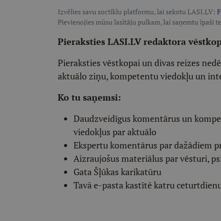
Izvēlies savu soctīklu platformu, lai sekotu LASI.LV:
F
Pievienojies mūsu lasītāju pulkam, lai saņemtu īpaši te
Pieraksties LASI.LV redaktora vēstko
Pieraksties vēstkopai un divas reizes ned
aktuālo ziņu, kompetentu viedokļu un int
Ko tu saņemsi:
Daudzveidīgus komentārus un komp
viedokļus par aktuālo
Ekspertu komentārus par dažādiem p
Aizraujošus materiālus par vēsturi, ps
Gata Šļūkas karikatūru
Tavā e-pasta kastītē katru ceturtdien