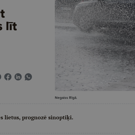
t
līt
Negaiss Rīgā.
 lietus, prognozē sinoptiķi.