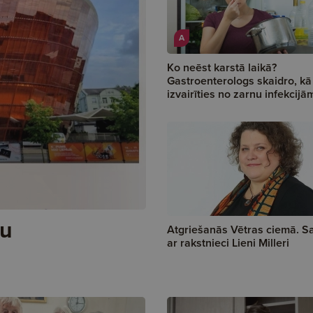
A
Ko neēst karstā laikā?
Gastroenterologs skaidro, kā
izvairīties no zarnu infekcijā
ju
Atgriešanās Vētras ciemā. S
ar rakstnieci Lieni Milleri