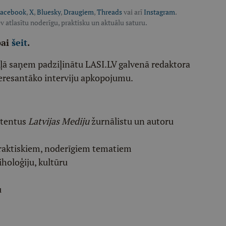
acebook
,
X
,
Bluesky
,
Draugiem
,
Threads
vai arī
Instagram
.
v atlasītu noderīgu, praktisku un aktuālu saturu.
pai
šeit
.
ēļā saņem padziļinātu LASI.LV galvenā redaktora
eresantāko interviju apkopojumu.
etentus
Latvijas Mediju
žurnālistu un autoru
raktiskiem, noderīgiem tematiem
iholoģiju, kultūru
u