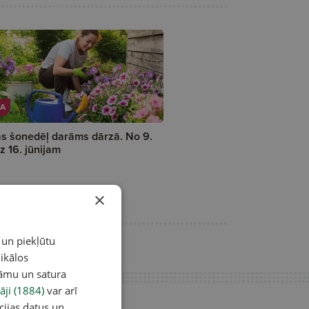
A
s šonedēļ darāms dārzā. No 9.
dz 16. jūnijam
×
 un piekļūtu
ikālos
lāmu un satura
āji (1884)
var arī
cijas datus un