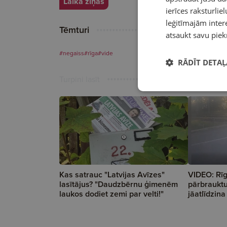
Laika ziņas
ierīces raksturliel
leģitīmajām intere
Tēmturi
atsaukt savu piek
#negaiss
#rīga
#vide
RĀDĪT DETAĻ
Turpini lasīt
Kas satrauc "Latvijas Avīzes"
VIDEO: Rīg
lasītājus? "Daudzbērnu ģimenēm
pārbrauktu
laukos dodiet zemi par velti!"
jāatlīdzin