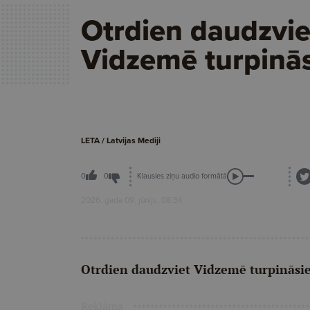
Otrdien daudzvie
Vidzemē turpinās 
LETA / Latvijas Mediji
Klausies ziņu audio formātā
0
0
2026. gada 09. jūnijs, 08:34
Otrdien daudzviet Vidzemē turpināsies
Reklāma