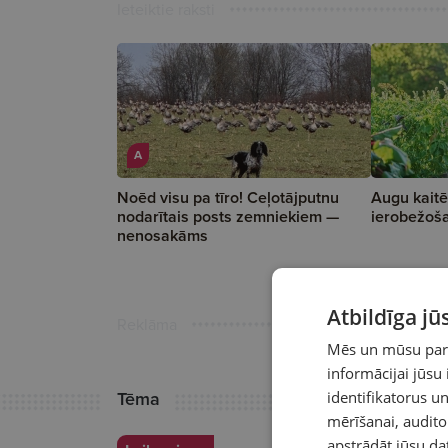
Ieteiktie raksti
A
Noēd visu pa tīro! Ceļotājputnu
Augu kaitē
nodarītais posts zemniekiem —
ierobežoš
nenosakāms
Atbildīga j
Reklāma
Mēs un mūsu partn
informācijai jūsu
Tēma
identifikatorus 
mērīšanai, audit
apstrādāt jūsu da