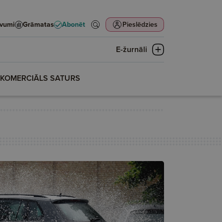
evumi
Grāmatas
Abonēt
Pieslēdzies
E-žurnāli
KOMERCIĀLS SATURS