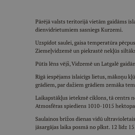
Pārējā valsts teritorijā vietām gaidāms īsl
dienvidrietumiem sasniegs Kurzemi.
Uzspīdot saulei, gaisa temperatūra pēcpus
Ziemeļvidzemē un piekrastē nekļūs siltāk
Pūtīs lēns vējš, Vidzemē un Latgalē gaidā
Rīgā iespējams īslaicīgs lietus, mākoņu kļ
grādiem, par dažiem grādiem zemāka temp
Laikapstākļus ietekmē ciklons, tā centrs 
Atmosfēras spiediens 1010-1015 hektopask
Saulainos brīžos dienas vidū ultravioletai
jāsargājas laika posmā no plkst. 12 līdz 15