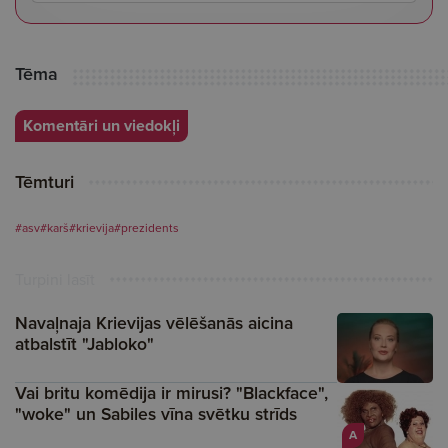
Tēma
Komentāri un viedokļi
Tēmturi
#asv
#karš
#krievija
#prezidents
Turpini lasīt
Navaļnaja Krievijas vēlēšanās aicina
atbalstīt "Jabloko"
Vai britu komēdija ir mirusi? "Blackface",
"woke" un Sabiles vīna svētku strīds
A