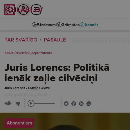
E-izdevumi
Grāmatas
Abonēt
PAR SVARĪGO
PASAULĒ
#asv
#karš
#krievija
#prezidents
Juris Lorencs: Politikā
ienāk zaļie cilvēciņi
Juris Lorencs / Latvijas Avīze
2026. gada 09. jūnijs, 00:00
4
0
Abonentiem