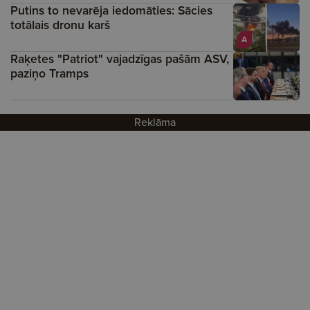
Putins to nevarēja iedomāties: Sācies
totālais dronu karš
A
Raķetes "Patriot" vajadzīgas pašām ASV,
paziņo Tramps
Reklāma