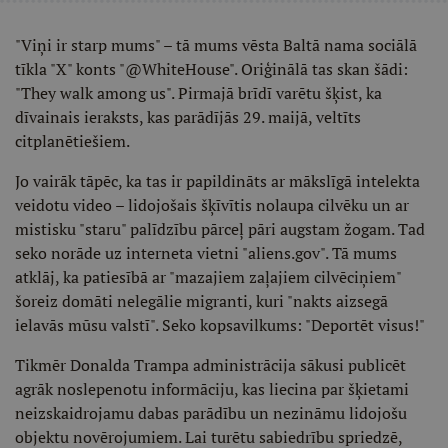
"Viņi ir starp mums" – tā mums vēsta Baltā nama sociālā
tīkla "X" konts "@WhiteHouse". Oriģinālā tas skan šādi:
"They walk among us". Pirmajā brīdī varētu šķist, ka
dīvainais ieraksts, kas parādījās 29. maijā, veltīts
citplanētiešiem.
Jo vairāk tāpēc, ka tas ir papildināts ar mākslīgā intelekta
veidotu video – lidojošais šķīvītis nolaupa cilvēku un ar
mistisku "staru" palīdzību pārceļ pāri augstam žogam. Tad
seko norāde uz interneta vietni "aliens.gov". Tā mums
atklāj, ka patiesībā ar "mazajiem zaļajiem cilvēciņiem"
šoreiz domāti nelegālie migranti, kuri "nakts aizsegā
ielavās mūsu valstī". Seko kopsavilkums: "Deportēt visus!"
Tikmēr Donalda Trampa administrācija sākusi publicēt
agrāk noslepenotu informāciju, kas liecina par šķietami
neizskaidrojamu dabas parādību un nezināmu lidojošu
objektu novērojumiem. Lai turētu sabiedrību spriedzē,