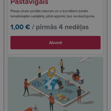
Pastāvīgais
Pieeja visam portāla saturam un e-žurnāliem (visām
tematiskajām sadaļām), pilnā apjomā, bez ierobežojuma.
1,00 €
/ pirmās 4 nedēļas
Abonē