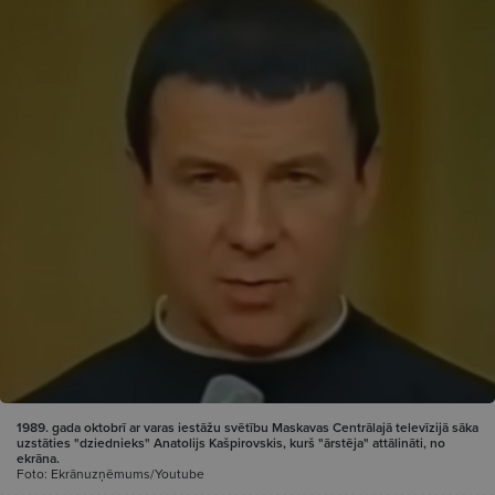
1989. gada oktobrī ar varas iestāžu svētību Maskavas Centrālajā televīzijā sāka
uzstāties "dziednieks" Anatolijs Kašpirovskis, kurš "ārstēja" attālināti, no
ekrāna.
Foto: Ekrānuzņēmums/Youtube