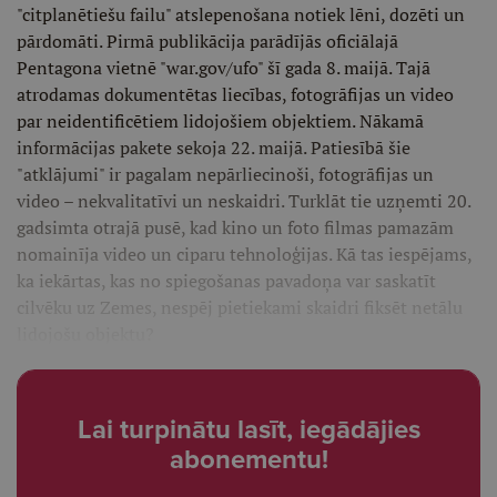
"citplanētiešu failu" atslepenošana notiek lēni, dozēti un
pārdomāti. Pirmā publikācija parādījās oficiālajā
Pentagona vietnē "war.gov/ufo" šī gada 8. maijā. Tajā
atrodamas dokumentētas liecības, fotogrāfijas un video
par neidentificētiem lidojošiem objektiem. Nākamā
informācijas pakete sekoja 22. maijā. Patiesībā šie
"atklājumi" ir pagalam nepārliecinoši, fotogrāfijas un
video – nekvalitatīvi un neskaidri. Turklāt tie uzņemti 20.
gadsimta otrajā pusē, kad kino un foto filmas pamazām
nomainīja video un ciparu tehnoloģijas. Kā tas iespējams,
ka iekārtas, kas no spiegošanas pavadoņa var saskatīt
cilvēku uz Zemes, nespēj pietiekami skaidri fiksēt netālu
lidojošu objektu?
Lai turpinātu lasīt, iegādājies
abonementu!