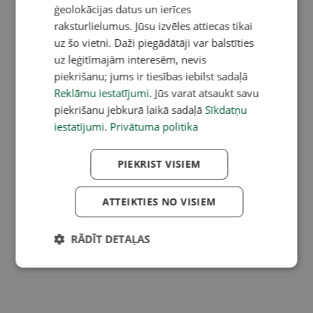
ģeolokācijas datus un ierīces
raksturlielumus. Jūsu izvēles attiecas tikai
uz šo vietni. Daži piegādātāji var balstīties
uz leģitīmajām interesēm, nevis
piekrišanu; jums ir tiesības iebilst sadaļā
Reklāmu iestatījumi
. Jūs varat atsaukt savu
piekrišanu jebkurā laikā sadaļā
Sīkdatņu
iestatījumi
.
Privātuma politika
PIEKRIST VISIEM
ATTEIKTIES NO VISIEM
RĀDĪT DETAĻAS