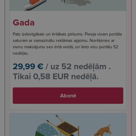
Gada
Pats izdevīgākais un ērtākais pirkums. Pieeja visam portāla
saturam ar samazinātu reklāmas apjomu. Norēķinies ar
vienu maksājumu sev ērtā veidā, un lieto visu portālu 52
nedēļas.
29,99 €
/ uz 52 nedēļām .
Tikai 0,58 EUR nedēļā.
Abonē