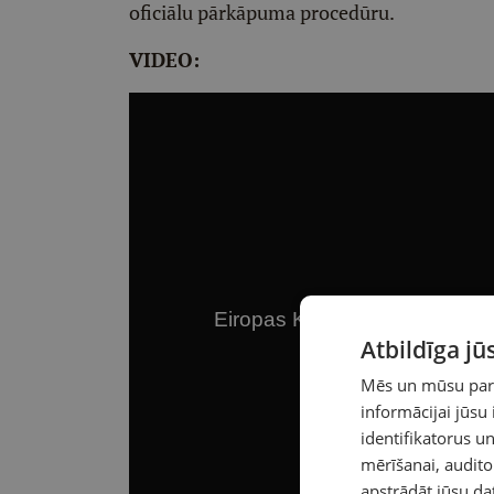
oficiālu pārkāpuma procedūru.
VIDEO:
Atbildīga j
Mēs un mūsu partn
informācijai jūsu
identifikatorus 
mērīšanai, audit
apstrādāt jūsu da