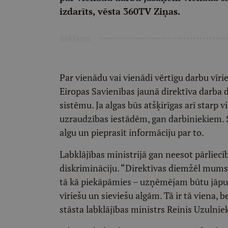
izdarīts, vēsta 360TV Ziņas.
Reklāma
Par vienādu vai vienādi vērtīgu darbu vīri
Eiropas Savienības jaunā direktīva darba
sistēmu. Ja algas būs atšķirīgas arī starp
uzraudzības iestādēm, gan darbiniekiem. S
algu un pieprasīt informāciju par to.
Labklājības ministrijā gan neesot pārlie
diskrimināciju. “Direktīvas diemžēl mums i
tā kā piekāpāmies – uzņēmējam būtu jāpubli
vīriešu un sieviešu algām. Tā ir tā viena, 
stāsta labklājības ministrs Reinis Uzulnie