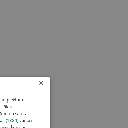
×
 un piekļūtu
ikālos
lāmu un satura
āji (1884)
var arī
cijas datus un