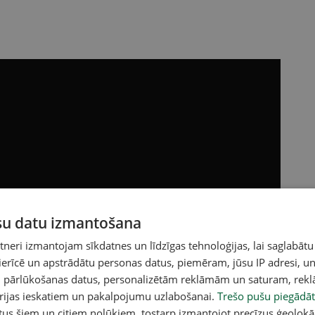
ūsu datu izmantošana
eri izmantojam sīkdatnes un līdzīgas tehnoloģijas, lai saglabātu
 ierīcē un apstrādātu personas datus, piemēram, jūsu IP adresi, un
un pārlūkošanas datus, personalizētām reklāmām un saturam, rek
orijas ieskatiem un pakalpojumu uzlabošanai.
Trešo pušu piegādāt
tus šiem un citiem nolūkiem, tostarp izmantojot precīzus ģeolokā