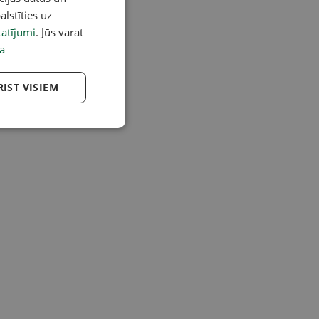
alstīties uz
atījumi
. Jūs varat
a
RIST VISIEM