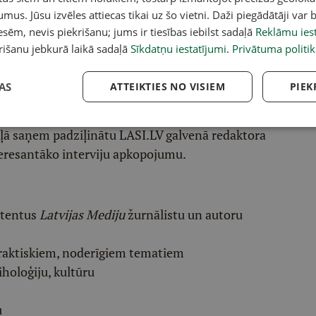
umus. Jūsu izvēles attiecas tikai uz šo vietni. Daži piegādātāji var b
sēm, nevis piekrišanu; jums ir tiesības iebilst sadaļā
Reklāmu iest
rišanu jebkurā laikā sadaļā
Sīkdatņu iestatījumi
.
Privātuma politik
acebook
,
X
,
Bluesky
,
Draugiem
,
Threads
vai arī
Instagram
.
v atlasītu noderīgu, praktisku un aktuālu saturu.
AS
ATTEIKTIES NO VISIEM
PIEK
pai
šeit
.
ēļā saņem padziļinātu LASI.LV galvenā redaktora
eresantāko interviju apkopojumu.
etentus
Latvijas Mediju
žurnālistu un autoru
raktiskiem, noderīgiem tematiem
iholoģiju, kultūru
u