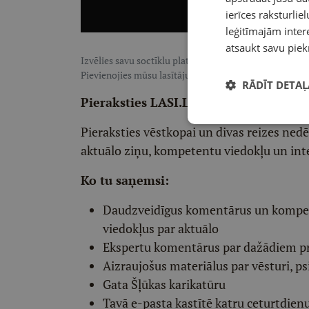
ierīces raksturliel
leģitīmajām intere
atsaukt savu piek
Izvēlies savu soctīklu platformu, lai sekotu LASI.LV:
F
Pievienojies mūsu lasītāju pulkam, lai saņemtu īpaši te
RĀDĪT DETAĻ
Pieraksties LASI.LV redaktora vēstko
Pieraksties vēstkopai un divas reizes ned
aktuālo ziņu, kompetentu viedokļu un int
Ko tu saņemsi:
Daudzveidīgus komentārus un komp
viedokļus par aktuālo
Ekspertu komentārus par dažādiem p
Aizraujošus materiālus par vēsturi, ps
Gata Šļūkas karikatūru
Tavā e-pasta kastītē katru ceturtdien