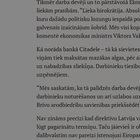
Tikmēr darba devēji un to pārstāvošā Eko
liekām prasībām. “Lieka birokrātija. Absolū
kuru dažādu politisku lozungu iespaidā poli
galvenais izaicinājum šobrīd. Mēs visi kopā 
komentē ekonomikas ministrs Viktors Val
Kā norāda bankā Citadele – tā kā sievietes 
viņām tiek maksātas mazākas algas, pēc ai
uz nabadzības sliekšņa. Darbinieku tiesīb
uzņēmējiem.
“Mēs saskatām, ka tā palīdzēs darba devēj
darbinieku noturēšanos un arī uzlabos uz
Brīvo arodbiedrību savienības priekšsēdētā
Nav zināms precīzi kad direktīvu Latvija v
lūgt pagarinātu termiņu. Taču jāievieš ir o
dalībvalstīm nav pareizi īstenojusi Eiropa