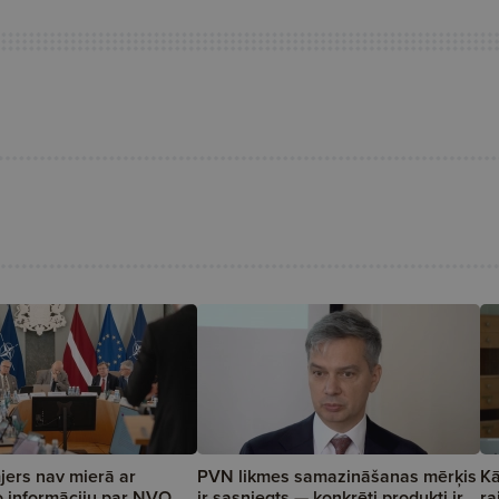
jers nav mierā ar
PVN likmes samazināšanas mērķis
Kā
 informāciju par NVO
ir sasniegts — konkrēti produkti ir
ra