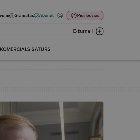
evumi
Grāmatas
Abonēt
Pieslēdzies
E-žurnāli
KOMERCIĀLS SATURS