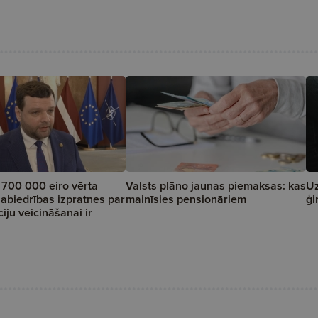
 700 000 eiro vērta
Valsts plāno jaunas piemaksas: kas
Uz
biedrības izpratnes par
mainīsies pensionāriem
ģi
iju veicināšanai ir