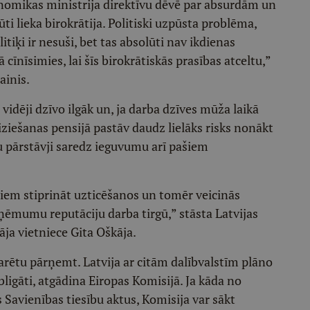
nomikas ministrija direktīvu dēvē par absurdām un
ti lieka birokrātija. Politiski uzpūsta problēma,
tiķi ir nesuši, bet tas absolūti nav ikdienas
cīnīsimies, lai šīs birokrātiskās prasības atceltu,”
ainis.
vidēji dzīvo ilgāk un, ja darba dzīves mūža laikā
ziešanas pensijā pastāv daudz lielāks risks nonākt
u pārstāvji saredz ieguvumu arī pašiem
iem stiprināt uzticēšanos un tomēr veicinās
ņēmumu reputāciju darba tirgū,” stāsta Latvijas
ja vietniece Gita Oškāja.
arētu pārņemt. Latvija ar citām dalībvalstīm plāno
bligāti, atgādina Eiropas Komisijā. Ja kāda no
s Savienības tiesību aktus, Komisija var sākt