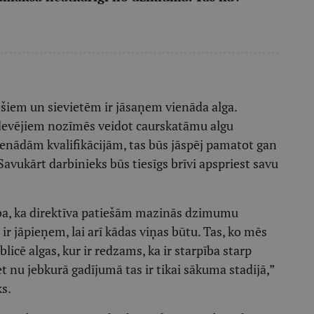
ešiem un sievietēm ir jāsaņem vienāda alga.
 devējiem nozīmēs veidot caurskatāmu algu
 vienādām kvalifikācijām, tas būs jāspēj pamatot gan
avukārt darbinieks būs tiesīgs brīvi apspriest savu
cība, ka direktīva patiešām mazinās dzimumu
r jāpieņem, lai arī kādas viņas būtu. Tas, ko mēs
cē algas, kur ir redzams, ka ir starpība starp
bet nu jebkurā gadījumā tas ir tikai sākuma stadijā,”
ks.