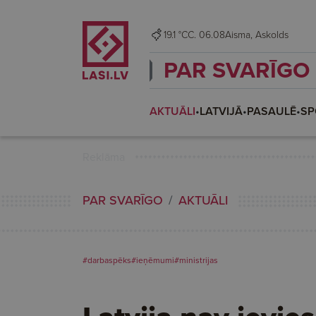
19.1 °C
C. 06.08
Aisma, Askolds
PAR SVARĪGO
AKTUĀLI
•
LATVIJĀ
•
PASAULĒ
•
SP
Reklāma
PAR SVARĪGO
AKTUĀLI
#darbaspēks
#ieņēmumi
#ministrijas