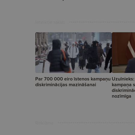
Ieteiktie raksti
Par 700 000 eiro īstenos kampaņu
Uzulnieks:
diskriminācijas mazināšanai
kampaņa sa
diskrimināc
nozīmīga
Reklāma