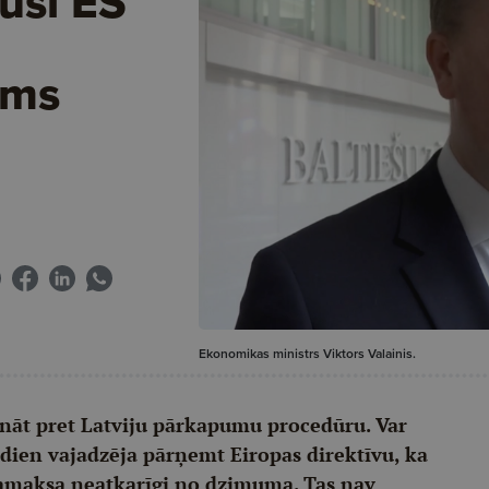
susi ES
ams
Ekonomikas ministrs Viktors Valainis.
sināt pret Latviju pārkapumu procedūru. Var
tdien vajadzēja pārņemt Eiropas direktīvu, ka
amaksa neatkarīgi no dzimuma. Tas nav