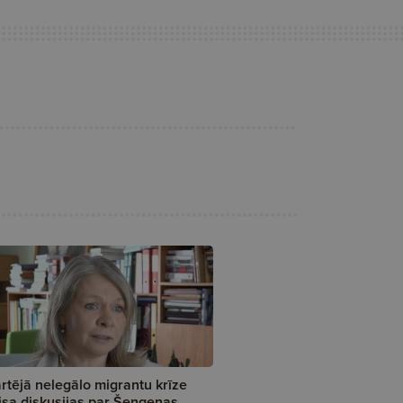
rtējā nelegālo migrantu krīze
isa diskusijas par Šengenas