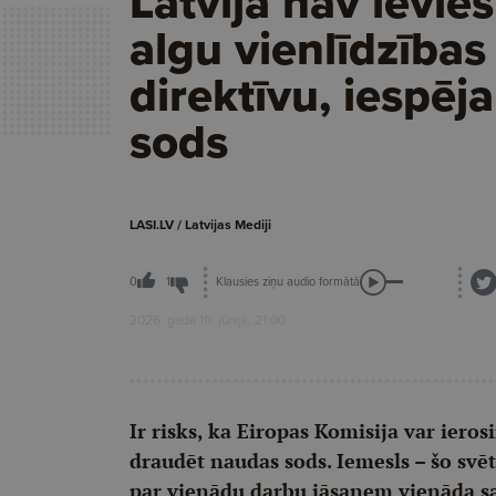
Latvija nav ievie
algu vienlīdzības
direktīvu, iespēj
sods
LASI.LV / Latvijas Mediji
Klausies ziņu audio formātā
0
1
2026. gada 10. jūnijs, 21:00
Ir risks, ka Eiropas Komisija var iero
draudēt naudas sods. Iemesls – šo svē
par vienādu darbu jāsaņem vienāda s