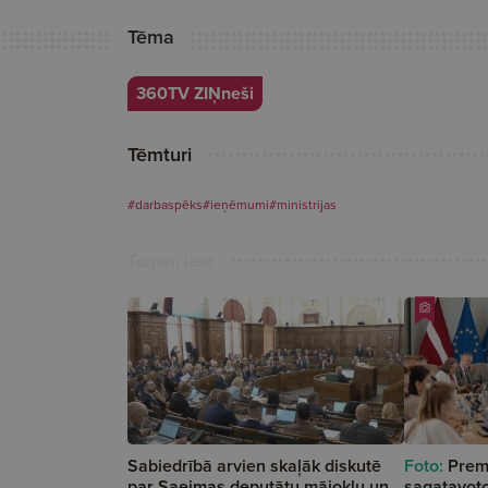
Tēma
360TV ZIŅneši
Tēmturi
#darbaspēks
#ieņēmumi
#ministrijas
Turpini lasīt
Sabiedrībā arvien skaļāk diskutē
Foto:
Prem
par Saeimas deputātu mājokļu un
sagatavoto