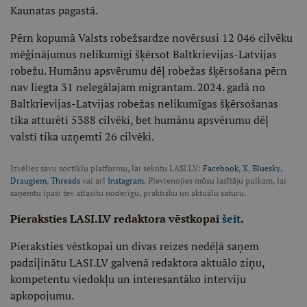
Kaunatas pagastā.
Pērn kopumā Valsts robežsardze novērsusi 12 046 cilvēku
mēģinājumus nelikumīgi šķērsot Baltkrievijas-Latvijas
robežu. Humānu apsvērumu dēļ robežas šķērsošana pērn
nav liegta 31 nelegālajam migrantam. 2024. gadā no
Baltkrievijas-Latvijas robežas nelikumīgas šķērsošanas
tika atturēti 5388 cilvēki, bet humānu apsvērumu dēļ
valstī tika uzņemti 26 cilvēki.
Izvēlies savu soctīklu platformu, lai sekotu LASI.LV:
Facebook
,
X
,
Bluesky
,
Draugiem
,
Threads
vai arī
Instagram
. Pievienojies mūsu lasītāju pulkam, lai
saņemtu īpaši tev atlasītu noderīgu, praktisku un aktuālu saturu.
Pieraksties LASI.LV redaktora vēstkopai
šeit
.
Pieraksties vēstkopai un divas reizes nedēļā saņem
padziļinātu LASI.LV galvenā redaktora aktuālo ziņu,
kompetentu viedokļu un interesantāko interviju
apkopojumu.