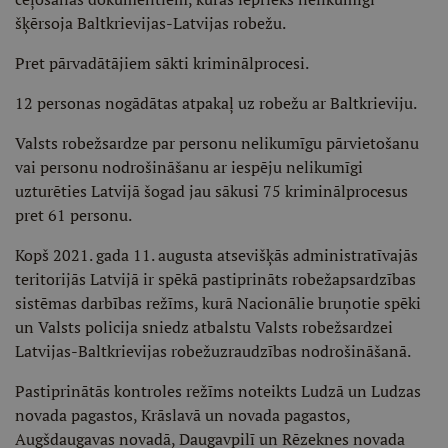
šķērsoja Baltkrievijas-Latvijas robežu.
Pret pārvadātājiem sākti kriminālprocesi.
12 personas nogādātas atpakaļ uz robežu ar Baltkrieviju.
Valsts robežsardze par personu nelikumīgu pārvietošanu
vai personu nodrošināšanu ar iespēju nelikumīgi
uzturēties Latvijā šogad jau sākusi 75 kriminālprocesus
pret 61 personu.
Kopš 2021. gada 11. augusta atsevišķās administratīvajās
teritorijās Latvijā ir spēkā pastiprināts robežapsardzības
sistēmas darbības režīms, kurā Nacionālie bruņotie spēki
un Valsts policija sniedz atbalstu Valsts robežsardzei
Latvijas-Baltkrievijas robežuzraudzības nodrošināšanā.
Pastiprinātās kontroles režīms noteikts Ludzā un Ludzas
novada pagastos, Krāslavā un novada pagastos,
Augšdaugavas novadā, Daugavpilī un Rēzeknes novada