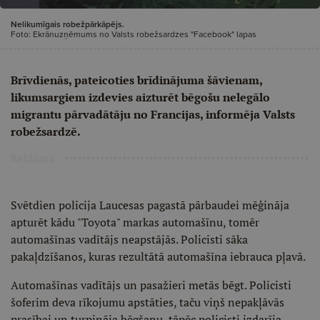
Nelikumīgais robežpārkāpējs.
Foto: Ekrānuzņēmums no Valsts robežsardzes "Facebook" lapas
Brīvdienās, pateicoties brīdinājuma šāvienam,
likumsargiem izdevies aizturēt bēgošu nelegālo
migrantu pārvadātāju no Francijas, informēja Valsts
robežsardzē.
Reklāma
Svētdien policija Laucesas pagastā pārbaudei mēģināja
apturēt kādu "Toyota" markas automašīnu, tomēr
automašīnas vadītājs neapstājās. Policisti sāka
pakaļdzīšanos, kuras rezultātā automašīna iebrauca pļavā.
Automašīnas vadītājs un pasažieri metās bēgt. Policisti
šoferim deva rīkojumu apstāties, taču viņš nepakļāvās
prasībai un turpināja bēgšanu, tāpēc policisti izdarīja