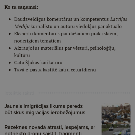
Ko tu saņemsi:
Daudzveidīgus komentārus un kompetentus
Latvijas
Mediju
žurnālistu un autoru viedokļus par aktuālo
Ekspertu komentārus par dažādiem praktiskiem,
noderīgiem tematiem
Aizraujošus materiālus par vēsturi, psiholoģiju,
kultūru
Gata Šļūkas karikatūru
Tavā e-pasta kastītē katru ceturtdienu
Ieteiktie raksti
Jaunais Imigrācijas likums paredz
būtiskus migrācijas ierobežojumus
Rēzeknes novadā atrasti, iespējams, ar
notriekto dronu saistīti fragmenti