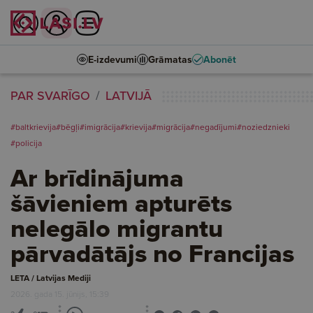
E-izdevumi
Grāmatas
Abonēt
PAR SVARĪGO
LATVIJĀ
#baltkrievija
#bēgļi
#imigrācija
#krievija
#migrācija
#negadījumi
#noziedznieki
#policija
Ar brīdinājuma
šāvieniem apturēts
nelegālo migrantu
pārvadātājs no Francijas
LETA / Latvijas Mediji
2026. gada 15. jūnijs, 15:39