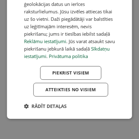
ģeolokācijas datus un ierīces
raksturlielumus. Jūsu izvēles attiecas tikai
uz šo vietni. Daži piegādātāji var balstīties
uz leģitīmajām interesēm, nevis
piekrišanu; jums ir tiesības iebilst sadaļā
Reklāmu iestatījumi
. Jūs varat atsaukt savu
piekrišanu jebkurā laikā sadaļā
Sīkdatņu
iestatījumi
.
Privātuma politika
PIEKRIST VISIEM
ATTEIKTIES NO VISIEM
RĀDĪT DETAĻAS