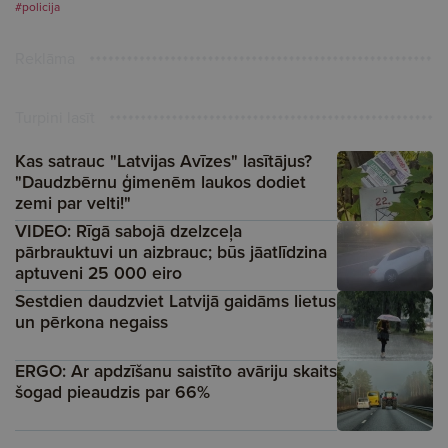
#policija
Reklāma
Turpini lasīt
Kas satrauc "Latvijas Avīzes" lasītājus?
"Daudzbērnu ģimenēm laukos dodiet
zemi par velti!"
VIDEO: Rīgā sabojā dzelzceļa
pārbrauktuvi un aizbrauc; būs jāatlīdzina
aptuveni 25 000 eiro
Sestdien daudzviet Latvijā gaidāms lietus
un pērkona negaiss
ERGO: Ar apdzīšanu saistīto avāriju skaits
šogad pieaudzis par 66%