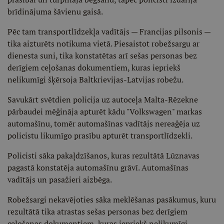
brīdinājuma šāvienu gaisā.
Pēc tam transportlīdzekļa vadītājs — Francijas pilsonis —
tika aizturēts notikuma vietā. Piesaistot robežsargu ar
dienesta suni, tika konstatētas arī sešas personas bez
derīgiem ceļošanas dokumentiem, kuras iepriekš
nelikumīgi šķērsoja Baltkrievijas-Latvijas robežu.
Savukārt svētdien policija uz autoceļa Malta-Rēzekne
pārbaudei mēģināja apturēt kādu "Volkswagen" markas
automašīnu, tomēr automašīnas vadītājs nereaģēja uz
policistu likumīgo prasību apturēt transportlīdzekli.
Policisti sāka pakaļdzīšanos, kuras rezultātā Lūznavas
pagastā konstatēja automašīnu grāvī. Automašīnas
vadītājs un pasažieri aizbēga.
Robežsargi nekavējoties sāka meklēšanas pasākumus, kuru
rezultātā tika atrastas sešas personas bez derīgiem
ceļošanas dokumentiem, kuras iepriekš nelikumīgi