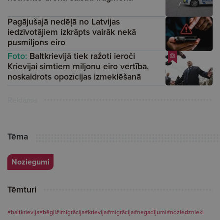
Pagājušajā nedēļā no Latvijas
iedzīvotājiem izkrāpts vairāk nekā
pusmiljons eiro
Foto:
Baltkrievijā tiek ražoti ieroči
Krievijai simtiem miljonu eiro vērtībā,
noskaidrots opozīcijas izmeklēšanā
Reklāma
Tēma
Noziegumi
Tēmturi
#baltkrievija
#bēgļi
#imigrācija
#krievija
#migrācija
#negadījumi
#noziedznieki