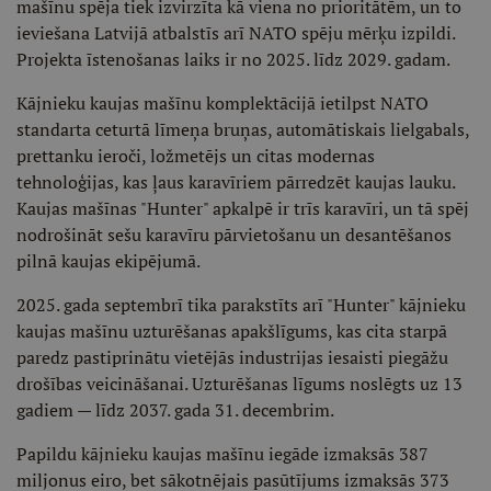
mašīnu spēja tiek izvirzīta kā viena no prioritātēm, un to
ieviešana Latvijā atbalstīs arī NATO spēju mērķu izpildi.
Projekta īstenošanas laiks ir no 2025. līdz 2029. gadam.
Kājnieku kaujas mašīnu komplektācijā ietilpst NATO
standarta ceturtā līmeņa bruņas, automātiskais lielgabals,
prettanku ieroči, ložmetējs un citas modernas
tehnoloģijas, kas ļaus karavīriem pārredzēt kaujas lauku.
Kaujas mašīnas "Hunter" apkalpē ir trīs karavīri, un tā spēj
nodrošināt sešu karavīru pārvietošanu un desantēšanos
pilnā kaujas ekipējumā.
2025. gada septembrī tika parakstīts arī "Hunter" kājnieku
kaujas mašīnu uzturēšanas apakšlīgums, kas cita starpā
paredz pastiprinātu vietējās industrijas iesaisti piegāžu
drošības veicināšanai. Uzturēšanas līgums noslēgts uz 13
gadiem — līdz 2037. gada 31. decembrim.
Papildu kājnieku kaujas mašīnu iegāde izmaksās 387
miljonus eiro, bet sākotnējais pasūtījums izmaksās 373