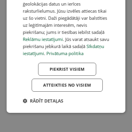
ģeolokācijas datus un ierīces
raksturlielumus. Jūsu izvēles attiecas tikai
uz šo vietni. Daži piegādātāji var balstīties
uz leģitīmajām interesēm, nevis
piekrišanu; jums ir tiesības iebilst sadaļā
Reklāmu iestatījumi
. Jūs varat atsaukt savu
piekrišanu jebkurā laikā sadaļā
Sīkdatņu
iestatījumi
.
Privātuma politika
PIEKRIST VISIEM
ATTEIKTIES NO VISIEM
RĀDĪT DETAĻAS