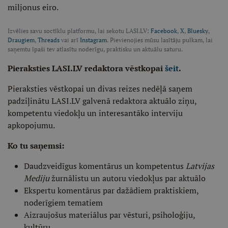
miljonus eiro.
Izvēlies savu soctīklu platformu, lai sekotu LASI.LV:
Facebook
,
X
,
Bluesky
,
Draugiem
,
Threads
vai arī
Instagram
. Pievienojies mūsu lasītāju pulkam, lai
saņemtu īpaši tev atlasītu noderīgu, praktisku un aktuālu saturu.
Pieraksties LASI.LV redaktora vēstkopai
šeit
.
Pieraksties vēstkopai un divas reizes nedēļā saņem
padziļinātu LASI.LV galvenā redaktora aktuālo ziņu,
kompetentu viedokļu un interesantāko interviju
apkopojumu.
Ko tu saņemsi:
Daudzveidīgus komentārus un kompetentus
Latvijas
Mediju
žurnālistu un autoru viedokļus par aktuālo
Ekspertu komentārus par dažādiem praktiskiem,
noderīgiem tematiem
Aizraujošus materiālus par vēsturi, psiholoģiju,
kultūru