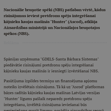
Nacionālie bruņotie spēki (NBS) patlaban vērtē, kādus
risinājumus ieviest pretdronu spēju integrēšanai
kājnieku kaujas mašīnās "Hunter" (Ascod), atklāja
Aizsardzības ministrijā un Nacionālajos bruņotajos
spēkos (NBS).
Reklāma
Spānijas uzņēmuma "GDELS-Santa Bárbara Sistemas"
piedāvātie risinājumi pretdronu spēju integrēšanai
kājnieku kaujas mašīnās ir iesniegti izvērtēšanai NBS.
Pasūtījuma izpildes termiņu un finansējuma apjomu
noteiks izvēlētais risinājums. Tā kā uz "Ascod" platformas
bāzes radītās kājnieku kaujas mašīnas Latvijas versijas
"Hunter" līgums pašlaik neparedz pretdronu spēju
integrēšanu, izvēlētā risinājuma ieviešanai būs
nepieciešams grozīt līgumu, norādīja aizsardzības resorā.