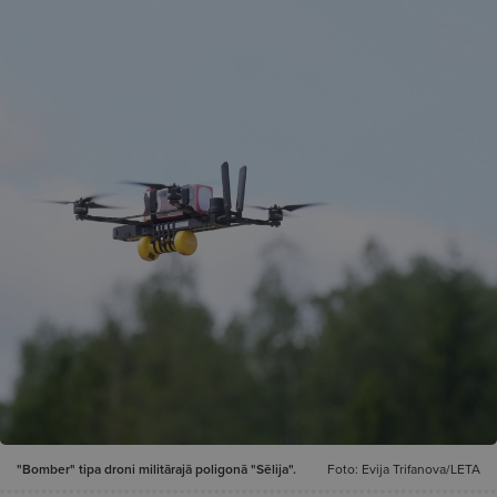
"Bomber" tipa droni militārajā poligonā "Sēlija".
Foto: Evija Trifanova/LETA