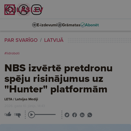
E-izdevumi
Grāmatas
Abonēt
PAR SVARĪGO
LATVIJĀ
#lidroboti
NBS izvērtē pretdronu
spēju risinājumus uz
"Hunter" platformām
LETA / Latvijas Mediji
2026. gada 10. jūnijs, 14:43
0
0