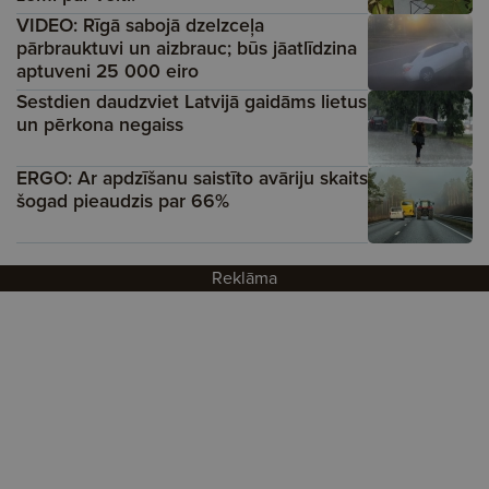
VIDEO: Rīgā sabojā dzelzceļa
pārbrauktuvi un aizbrauc; būs jāatlīdzina
aptuveni 25 000 eiro
Sestdien daudzviet Latvijā gaidāms lietus
un pērkona negaiss
ERGO: Ar apdzīšanu saistīto avāriju skaits
šogad pieaudzis par 66%
Reklāma