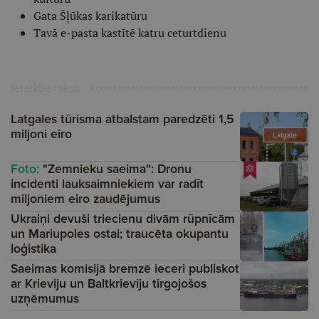
Gata Šļūkas karikatūru
Tavā e-pasta kastītē katru ceturtdienu
Ieteiktie raksti
Latgales tūrisma atbalstam paredzēti 1,5
miljoni eiro
Foto:
"Zemnieku saeima": Dronu
incidenti lauksaimniekiem var radīt
miljoniem eiro zaudējumus
Ukraiņi devuši triecienu divām rūpnīcām
un Mariupoles ostai; traucēta okupantu
loģistika
Saeimas komisijā bremzē ieceri publiskot
ar Krieviju un Baltkrieviju tirgojošos
uzņēmumus