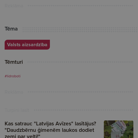
Reklāma
Tēma
Valsts aizsardzība
Tēmturi
#lidroboti
Reklāma
Turpini lasīt
Kas satrauc "Latvijas Avīzes" lasītājus?
"Daudzbērnu ģimenēm laukos dodiet
zemi par velti!"