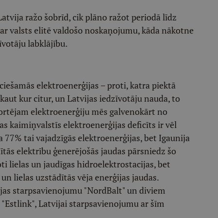
Latvija ražo šobrīd, cik plāno ražot periodā līdz
par valsts elitē valdošo noskaņojumu, kāda nākotne
votāju labklājību.
ešamās elektroenerģijas – proti, katra piektā
aut kur citur, un Latvijas iedzīvotāju nauda, to
portējam elektroenerģiju mēs galvenokārt no
s kaimiņvalstīs elektroenerģijas deficīts ir vēl
a 77% tai vajadzīgās elektroenerģijas, bet Igaunija
ītās elektrību ģenerējošās jaudas pārsniedz šo
ti lielas un jaudīgas hidroelektrostacijas, bet
un lielas uzstādītās vēja enerģijas jaudas.
ijas starpsavienojumu "NordBalt" un diviem
Estlink", Latvijai starpsavienojumu ar šīm