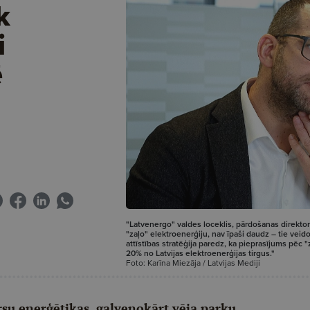
k
i
ē
"Latvenergo" valdes loceklis, pārdošanas direktors
"zaļo" elektroenerģiju, nav īpaši daudz – tie vei
attīstības stratēģija paredz, ka pieprasījums pēc
20% no Latvijas elektroenerģijas tirgus."
Foto: Karīna Miezāja / Latvijas Mediji
rsu enerģētikas, galvenokārt vēja parku,