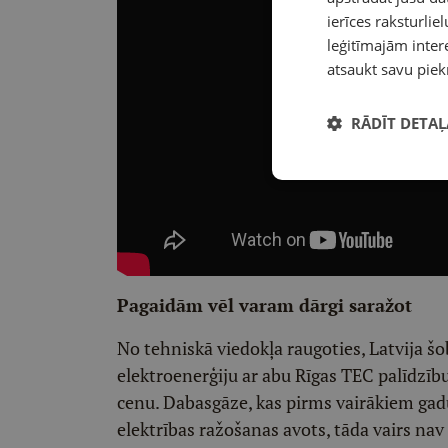
ierīces raksturliel
leģitīmajām intere
atsaukt savu piek
RĀDĪT DETAĻ
Pagaidām vēl varam dārgi saražot
No tehniskā viedokļa raugoties, Latvija šo
elektroenerģiju ar abu Rīgas TEC palīdzīb
cenu. Dabasgāze, kas pirms vairākiem gad
elektrības ražošanas avots, tāda vairs nav