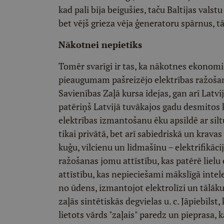
kad pali bija beigušies, taču Baltijas valst
bet vējš grieza vēja ģeneratoru spārnus, 
Nākotnei nepietiks
Tomēr svarīgi ir tas, ka nākotnes ekonomis
pieaugumam pašreizējo elektrības ražošan
Savienības Zaļā kursa idejas, gan arī Latvi
patēriņš Latvijā tuvākajos gadu desmitos k
elektrības izmantošanu ēku apsildē ar sil
tikai privātā, bet arī sabiedriskā un krava
kuģu, vilcienu un lidmašīnu – elektrifikāci
ražošanas jomu attīstību, kas patērē liel
attīstību, kas nepieciešami mākslīgā inte
no ūdens, izmantojot elektrolīzi un tālāk
zaļās sintētiskās degvielas u. c. Jāpiebilst,
lietots vārds "zaļais" paredz un pieprasa, k