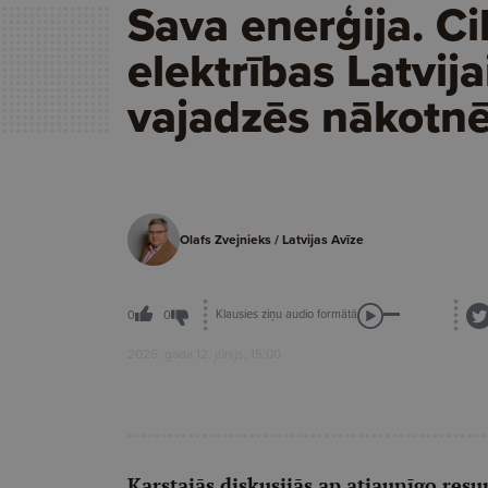
Sava enerģija. Ci
elektrības Latvija
vajadzēs nākotn
Olafs Zvejnieks / Latvijas Avīze
Klausies ziņu audio formātā
0
0
2026. gada 12. jūnijs, 15:00
Karstajās diskusijās ap atjaunīgo resu