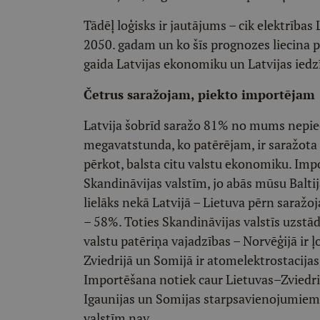
Tādēļ loģisks ir jautājums – cik elektrības 
2050. gadam un ko šīs prognozes liecina 
gaida Latvijas ekonomiku un Latvijas iedzī
Četrus saražojam, piekto importējam
Latvija šobrīd saražo 81% no mums nepieci
megavatstunda, ko patērējam, ir saražota k
pērkot, balsta citu valstu ekonomiku. Im
Skandināvijas valstīm, jo abās mūsu Baltija
lielāks nekā Latvijā – Lietuva pērn saražoj
– 58%. Toties Skandināvijas valstīs uzstād
valstu patēriņa vajadzības – Norvēģijā ir ļo
Zviedrijā un Somijā ir atomelektrostacijas 
Importēšana notiek caur Lietuvas–Zviedr
Igaunijas un Somijas starpsavienojumiem "
valstīm nav.