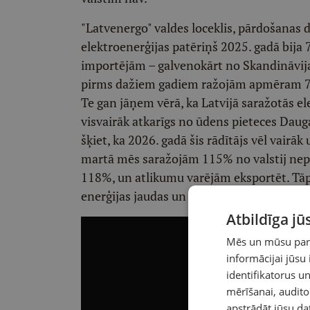
"Latvenergo" valdes loceklis, pārdošanas d
elektroenerģijas patēriņš 2025. gadā bija
importējām – galvenokārt no Skandināvij
pirms dažiem gadiem ražojām apmēram 7
Te gan jāņem vērā, ka Latvijā saražotās el
visvairāk atkarīgs no ūdens pieteces Daug
šķiet, ka 2026. gadā šis rādītājs vēl vairā
martā mēs saražojām 115% no valstij nepie
118%, un atlikumu varējām eksportēt. Tāp
enerģijas jaudas un sākuši vai plāno sākt d
Atbildīga j
Mēs un mūsu partn
informācijai jūsu
identifikatorus 
mērīšanai, audit
apstrādāt jūsu da