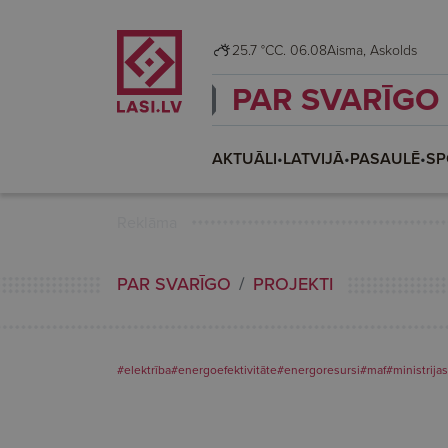
25.7 °C
C. 06.08
Aisma, Askolds
PAR SVARĪGO
AKTUĀLI
•
LATVIJĀ
•
PASAULĒ
•
SP
Reklāma
PAR SVARĪGO
PROJEKTI
#elektrība
#energoefektivitāte
#energoresursi
#maf
#ministrijas