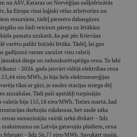
m no ASV, Kataras un Norvēģijas sašķidrinātās
c, ka Eiropa visai loģiski vēlas atbrīvoties no
jiem resursiem, tādēļ piemēro dabasgāzes
dārgāku un šādi veicinot pāreju uz lētākām
kāda pamata uzskatīt, ka pat pēc Krievijas
 varētu palikt būtiski lētāka. Tādēļ, lai gan
 gadījumā varam saražot visu valstij
 jāmaksā dārga un nekonkurētspējīga cena. To labi
kumi – 2026. gada janvārī vidējā elektrības cena
a 153,44 eiro/MWh, jo bija liels elektroenerģijas
rēja tikai ar gāzi, jo saules stacijas sniega dēļ
s aizsalušas. Tādi paši apstākļi turpinājās
as valstīs bija 155,18 eiro/MWh. Toties martā, kad
trostacijas darbojās rūkdamas, bet saule sāka
as cenas samazinājās vairāk nekā divkārt – līdz
za maksimumu un Latvija gatavojās plūdiem, cena
 un februāri – līdz 56,77 eiro/MWh. Savukārt maijā,