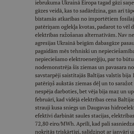
iebrukuma Ukrainā Eiropa tagad gāzi saņe
gāzes veidā, kas to sadārdzina, gan arī tāpē
bīstamās atkarības no importētiem fosila
patēriņam oglekļa kvotas, padarot to vēl 
elektrības ražošanas alternatīvām. Nav ne
agresijas Ukrainā beigām dabasgāze pasaulē
pagaidām mēs tehniski un nepieciešamības
nepieciešamo elektroenerģiju, par to būtu
nodemonstrēja šīs ziemas un pavasara noti
savstarpēji saistītajās Baltijas valstīs bij
patēriņš aukstās ziemas dēļ un to saražot va
nespēja darboties, bet vēja bija maz un upe
februārī, kad vidējā elektrības cena Baltij
strauji kusa sniegs un Daugavas hidroelek
efektīvi darbināt saules stacijas, elektrīb
72,80 eiro/MWh. Aprīlī, kad pali sasnied
nokritās trīskārtīgi, salīdzinot ar janvāri