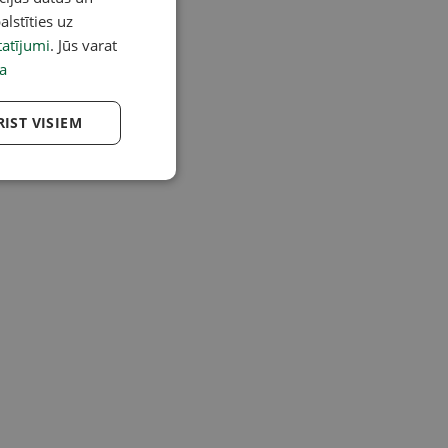
alstīties uz
atījumi
. Jūs varat
a
RIST VISIEM