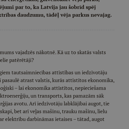
ējumi par to, ka Latvija jau šobrīd spēj
ktrības daudzumu, tādēļ vēja parkus nevajag.
s mums vajadzēs nākotnē. Kā uz to skatās valsts
ielie patērētāji?
īgiem tautsaimniecības attīstības un iedzīvotāju
i pasaulē atrast valstis, kurās attīstītos ekonomika,
 loģiski – lai ekonomika attīstītos, nepieciešama
ktroenerģiju, un transports, kas pamazām sāk
ģijas avotu. Arī iedzīvotāju labklājībai augot, tie
skapi, bet arī veļas mašīnu, trauku mašīnu, lielu
 ar elektrību darbināmas ietaises – tātad, augot