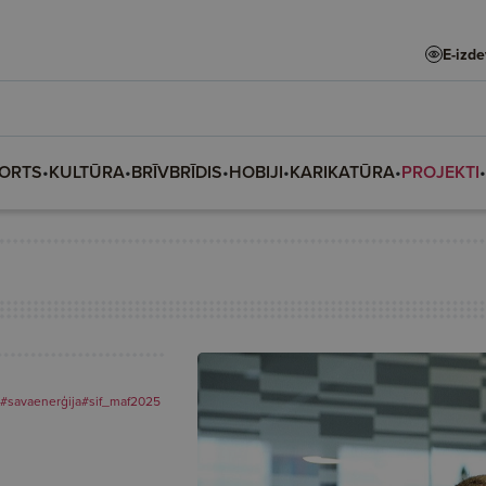
E-izd
ORTS
•
KULTŪRA
•
BRĪVBRĪDIS
•
HOBIJI
•
KARIKATŪRA
•
PROJEKTI
•
#savaenerģija
#sif_maf2025