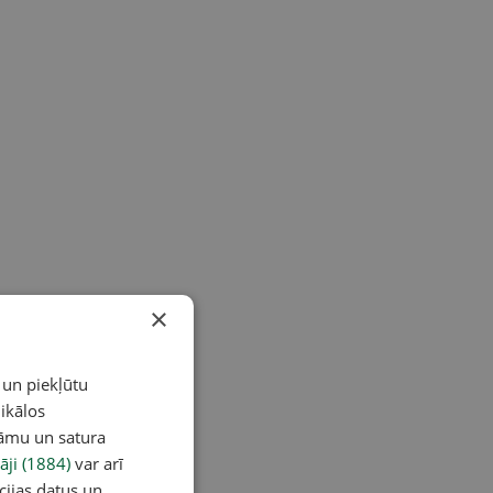
×
 un piekļūtu
ikālos
lāmu un satura
āji (1884)
var arī
cijas datus un