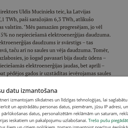
irektors Uldis Mucinieks teic, ka Latvijas
 7,1 TWh, paši saražojām 6,3 TWh, atlikušo
as valstīm. "Mēs pamazām progresējam, jo vēl
5% no nepieciešamā elektroenerģijas daudzuma.
ektroenerģijas daudzums ir svārstīgs – tas
avā, taču arī no saules un vēja daudzuma. Tomēr,
k uzlabosies, jo šogad pavasarī bija daudz ūdens –
ciešamās elektroenerģijas jaudas, bet aprīlī –
at pēdējos gados ir uzstādītas ievērojamas saules
arboties vairāki vēja parki," uzsver U. Mucinieks.
ūsu datu izmantošana
eri izmantojam sīkdatnes un līdzīgas tehnoloģijas, lai saglabātu
 ierīcē un apstrādātu personas datus, piemēram, jūsu IP adresi, un
un pārlūkošanas datus, personalizētām reklāmām un saturam, rek
orijas ieskatiem un pakalpojumu uzlabošanai.
Trešo pušu piegādāt
tus šiem un citiem nolūkiem, tostarp izmantojot precīzus ģeolokā