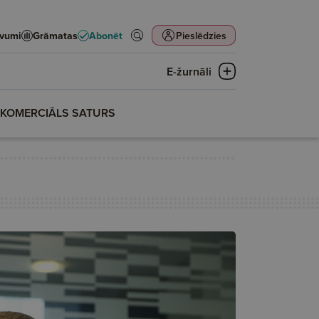
evumi
Grāmatas
Abonēt
Pieslēdzies
E-žurnāli
KOMERCIĀLS SATURS