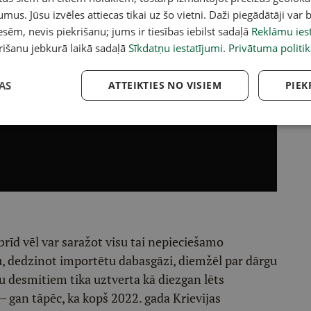
umus. Jūsu izvēles attiecas tikai uz šo vietni. Daži piegādātāji var b
sēm, nevis piekrišanu; jums ir tiesības iebilst sadaļā
Reklāmu iest
rišanu jebkurā laikā sadaļā
Sīkdatņu iestatījumi
.
Privātuma politik
AS
ATTEIKTIES NO VISIEM
PIEK
brīd vēl var saražot visu tai nepieciešamo
u, dedzinot importētu dabasgāzi, diemžēl par dārgu
u desmitiem tika uztverta kā diezgan lēts
 – gan tāpēc, ka kopš 2022. gada Krievijas