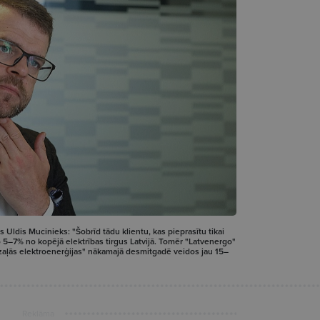
 Uldis Mucinieks: "Šobrīd tādu klientu, kas pieprasītu tikai
do 5–7% no kopējā elektrības tirgus Latvijā. Tomēr "Latvenergo"
 "zaļās elektroenerģijas" nākamajā desmitgadē veidos jau 15–
Reklāma