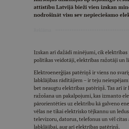
attīstību Latvijā bieži vien izskan min
nodrošināt visu sev nepieciešamo ele
Reklāma
Izskan arī dažādi minējumi, cik elektrība
politikas veidotāji, elektrības ražotāji un l
Elektroenerģijas patēriņš ir viens no svar
labklājības rādītājiem – ir teju neiespējam
bet neaugtu elektrības patēriņš. Tas arī ir
ražošana un pakalpojumi, kas izmanto ele
pārorientēties uz elektrību kā galveno ener
vēlas ne tikai elektrisko tējkannu un ledus
televizoru, datorus, telefonus un vēl citas
labklājībai, aug arī elektrības patēriņš.