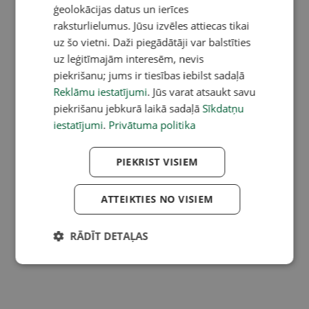
ģeolokācijas datus un ierīces
raksturlielumus. Jūsu izvēles attiecas tikai
uz šo vietni. Daži piegādātāji var balstīties
uz leģitīmajām interesēm, nevis
piekrišanu; jums ir tiesības iebilst sadaļā
Reklāmu iestatījumi
. Jūs varat atsaukt savu
piekrišanu jebkurā laikā sadaļā
Sīkdatņu
iestatījumi
.
Privātuma politika
PIEKRIST VISIEM
ATTEIKTIES NO VISIEM
RĀDĪT DETAĻAS