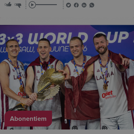
0
0
Abonentiem