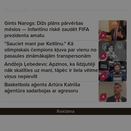
Turpini lasīt
Gints Narogs: Dižs plāns pārvēršas
mēslos — Infantīno riskē zaudēt FIFA
prezidenta amatu
A
"Sauciet mani par Keitlinu." Kā
olimpiskais čempions kļuva par vienu no
pasaules zināmākajām transpersonām
A
Andžejs Ļebedevs: Apzinos, ka līdzjutēji
nāk skatīties uz mani, tāpēc ir liela vēlme
viņus nepievilt
A
Basketbola aģenta Artūra Kalnīša
aģentūra sadarbojas ar agresoru
A
Reklāma