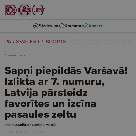
E-izdevumi
Grāmatas
Abonēt
PAR SVARĪGO
SPORTS
#basketbolisti
Sapņi piepildās Varšavā!
Izlikta ar 7. numuru,
Latvija pārsteidz
favorītes un izcīna
pasaules zeltu
Ilmārs Stūriška / Latvijas Mediji
2026. gada 08. jūnijs, 11:00