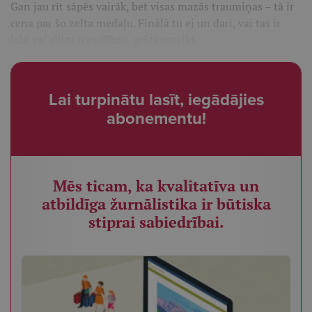
Gan jau rīt sāpēs vairāk, bet visas mazās traumiņas – tā ir
cena par šo zelta medaļu. Finālā tu ej un dari, vai tas ir
labi vai slikti (veselībai), grūti pateikt.
Lai turpinātu lasīt, iegādājies
abonementu!
Mēs ticam, ka kvalitatīva un
atbildīga žurnālistika ir būtiska
stiprai sabiedrībai.