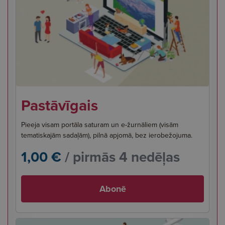
Pastāvīgais
Pieeja visam portāla saturam un e-žurnāliem (visām
tematiskajām sadaļām), pilnā apjomā, bez ierobežojuma.
1,00 €
/ pirmās 4 nedēļas
Abonē