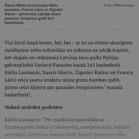
Nauris Miezis (no kreisās), Kārlis
Foto: EPA/Scanpix
Lasmanis, Francis Lācis un Zigmārs
Raimo – pirmo reizi Latvijas izlase
pasaules čempionu godā 3x3
basketbolā.
Visi latvji kopā lecam, hei, hei – ar šo un citiem skanīgiem
meldiņiem zeltu izdziedāja un izdejoja ne pārāk kuplais,
bet skaļais un redzamais Latvijas fanu pulks Polijas
galvaspilsētā Varšavā Pasaules kausā 3x3 basketbolā.
Kārlis Lasmanis, Nauris Miezis, Zigmārs Raimo un Francis
Lācis veica jaunu ierakstu mūsu groza bumbas spēlē,
pirmo reizi kļūstot par pasaules čempioniem “mazajā
basketbolā”.
Nekad nedrīkst padoties
Kārlis Lasmanis: “Pēc pusfināla pastrādāju ar
fizioterapeitu Oskaru Urbanoviču, sateipoja kāju, iedzēru
pretsāpju zālītes un maucu tālāk. Kamēr ķermenis silts.