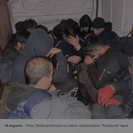
14 migranti.
Foto: Ekrānuzņēmums no Valsts robežsardzes "Facebook" lapas