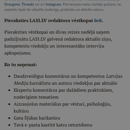
Draugiem
,
Threads
vai arī
Instagram
. Pievienojies mūsu lasītāju pulkam, lai
saņemtu īpaši tev atlasītu noderīgu, praktisku un aktuālu saturu.
Pieraksties LASI.LV redaktora vēstkopai
šeit
.
Pieraksties vēstkopai un divas reizes nedēļā saņem
padziļinātu LASI.LV galvenā redaktora aktuālo ziņu,
kompetentu viedokļu un interesantāko interviju
apkopojumu.
Ko tu saņemsi:
Daudzveidīgus komentārus un kompetentus
Latvijas
Mediju
žurnālistu un autoru viedokļus par aktuālo
Ekspertu komentārus par dažādiem praktiskiem,
noderīgiem tematiem
Aizraujošus materiālus par vēsturi, psiholoģiju,
kultūru
Gata Šļūkas karikatūru
Tavā e-pasta kastītē katru ceturtdienu