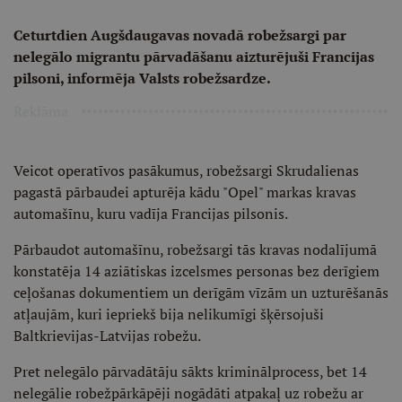
Ceturtdien Augšdaugavas novadā robežsargi par
nelegālo migrantu pārvadāšanu aizturējuši Francijas
pilsoni, informēja Valsts robežsardze.
Reklāma
Veicot operatīvos pasākumus, robežsargi Skrudalienas
pagastā pārbaudei apturēja kādu "Opel" markas kravas
automašīnu, kuru vadīja Francijas pilsonis.
Pārbaudot automašīnu, robežsargi tās kravas nodalījumā
konstatēja 14 aziātiskas izcelsmes personas bez derīgiem
ceļošanas dokumentiem un derīgām vīzām un uzturēšanās
atļaujām, kuri iepriekš bija nelikumīgi šķērsojuši
Baltkrievijas-Latvijas robežu.
Pret nelegālo pārvadātāju sākts kriminālprocess, bet 14
nelegālie robežpārkāpēji nogādāti atpakaļ uz robežu ar