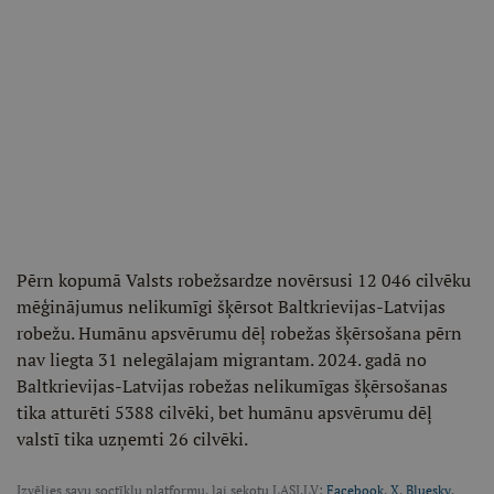
Pērn kopumā Valsts robežsardze novērsusi 12 046 cilvēku
mēģinājumus nelikumīgi šķērsot Baltkrievijas-Latvijas
robežu. Humānu apsvērumu dēļ robežas šķērsošana pērn
nav liegta 31 nelegālajam migrantam. 2024. gadā no
Baltkrievijas-Latvijas robežas nelikumīgas šķērsošanas
tika atturēti 5388 cilvēki, bet humānu apsvērumu dēļ
valstī tika uzņemti 26 cilvēki.
Izvēlies savu soctīklu platformu, lai sekotu LASI.LV:
Facebook
,
X
,
Bluesky
,