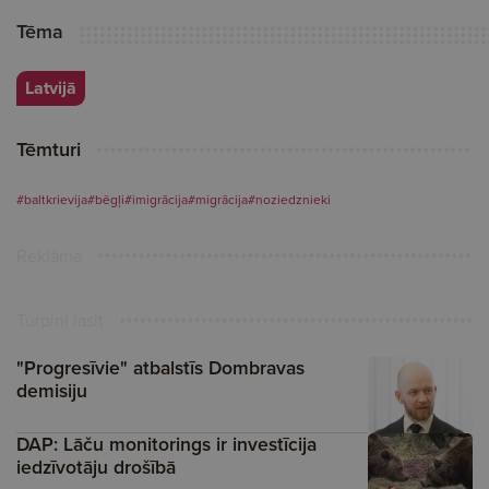
Tēma
Latvijā
Tēmturi
#baltkrievija
#bēgļi
#imigrācija
#migrācija
#noziedznieki
Reklāma
Turpini lasīt
"Progresīvie" atbalstīs Dombravas
demisiju
DAP: Lāču monitorings ir investīcija
iedzīvotāju drošībā