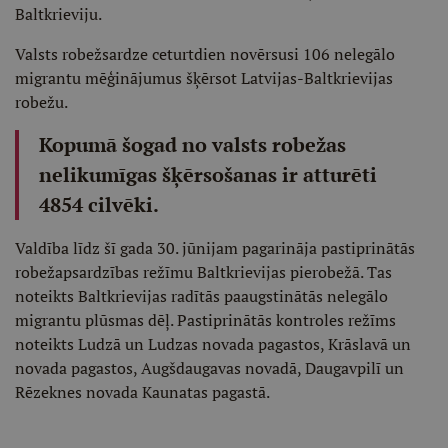
Baltkrieviju.
Valsts robežsardze ceturtdien novērsusi 106 nelegālo
migrantu mēģinājumus šķērsot Latvijas-Baltkrievijas
robežu.
Kopumā šogad no valsts robežas
nelikumīgas šķērsošanas ir atturēti
4854 cilvēki.
Valdība līdz šī gada 30. jūnijam pagarināja pastiprinātās
robežapsardzības režīmu Baltkrievijas pierobežā. Tas
noteikts Baltkrievijas radītās paaugstinātās nelegālo
migrantu plūsmas dēļ. Pastiprinātās kontroles režīms
noteikts Ludzā un Ludzas novada pagastos, Krāslavā un
novada pagastos, Augšdaugavas novadā, Daugavpilī un
Rēzeknes novada Kaunatas pagastā.