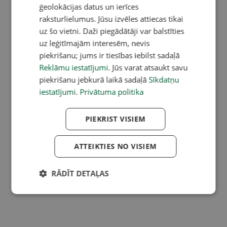
ģeolokācijas datus un ierīces
raksturlielumus. Jūsu izvēles attiecas tikai
uz šo vietni. Daži piegādātāji var balstīties
uz leģitīmajām interesēm, nevis
piekrišanu; jums ir tiesības iebilst sadaļā
Reklāmu iestatījumi
. Jūs varat atsaukt savu
piekrišanu jebkurā laikā sadaļā
Sīkdatņu
iestatījumi
.
Privātuma politika
PIEKRIST VISIEM
ATTEIKTIES NO VISIEM
RĀDĪT DETAĻAS