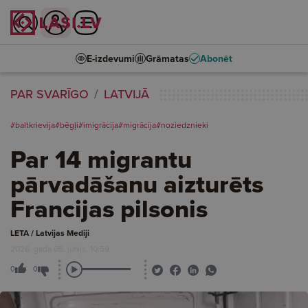
E-izdevumi
Grāmatas
Abonēt
PAR SVARĪGO
LATVIJĀ
#baltkrievija
#bēgļi
#imigrācija
#migrācija
#noziedznieki
Par 14 migrantu
pārvadāšanu aizturēts
Francijas pilsonis
LETA / Latvijas Mediji
2026. gada 05. jūnijs, 10:59
0
0