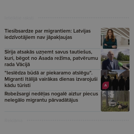
Ieteiktie raksti
Tiesībsardze par migrantiem: Latvijas
iedzīvotājiem nav jāpakļaujas
Sīrija atsakās uzņemt savus tautiešus,
kuri, bēgot no Asada režīma, patvērumu
rada Vācijā
"Ieslēdza būdā ar piekaramo atslēgu".
Migranti Itālijā vairākas dienas izvarojuši
kādu tūristi
A
Robežsargi nedēļas nogalē aiztur piecus
nelegālo migrantu pārvadātājus
Reklāma