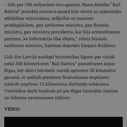
– līdz pat 700 miljoniem eiro apmērā. Mana darbība “Rail
Baltica” projektā ministra amatā bija vērsta uz maksimālu
atklātības veicināšanu, atšķirībā no maniem
priekšgājējiem, gan satiksmes ministra, gan finanšu
ministra, gan ministru prezidenta, kur bija acīmredzamas
pazīmes, ka informācija tika slēpta,” stāsta bijušais
satiksmes ministrs, Saeimas deputāts Kaspars Briškens.
Līdz šim Latvijā noslēgti būvniecības līgumi par vairāk
nekā 200 kilometriem “Rail Baltica” pamattrases ārpus
Rīgas, bet aktīvi būvdarbi notiek aptuveni 30 kilometru
garumā. Ar pašlaik pieejamo finansējumu iespējams
izbūvēt nepilnus 53 kilometrus dzelzceļa uzbēruma.
Vienlaikus darbi turpinās arī pie Rīgas Centrālās stacijas
un lidostas savienojuma izbūves.
VIDEO: