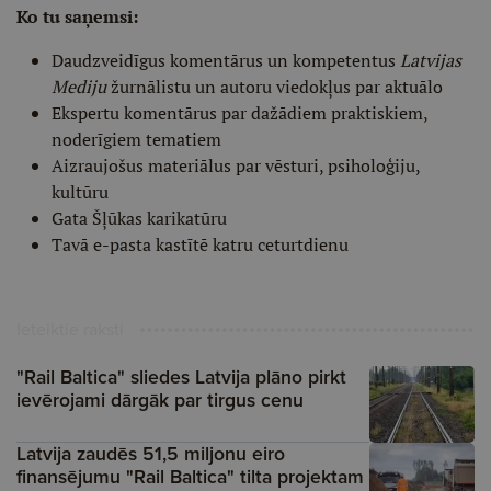
Ko tu saņemsi:
Daudzveidīgus komentārus un kompetentus
Latvijas
Mediju
žurnālistu un autoru viedokļus par aktuālo
Ekspertu komentārus par dažādiem praktiskiem,
noderīgiem tematiem
Aizraujošus materiālus par vēsturi, psiholoģiju,
kultūru
Gata Šļūkas karikatūru
Tavā e-pasta kastītē katru ceturtdienu
Ieteiktie raksti
"Rail Baltica" sliedes Latvija plāno pirkt
ievērojami dārgāk par tirgus cenu
Latvija zaudēs 51,5 miljonu eiro
finansējumu "Rail Baltica" tilta projektam