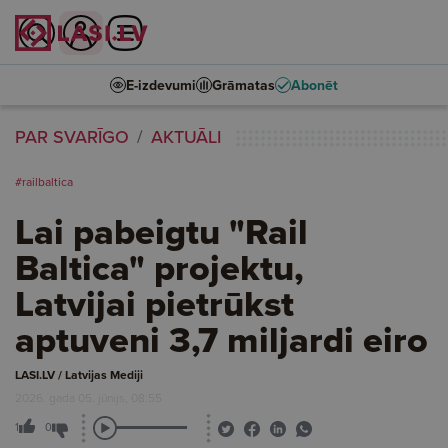
E-izdevumi
Grāmatas
Abonēt
PAR SVARĪGO
AKTUĀLI
#railbaltica
Lai pabeigtu "Rail
Baltica" projektu,
Latvijai pietrūkst
aptuveni 3,7 miljardi eiro
LASI.LV / Latvijas Mediji
2026. gada 05. jūnijs, 08:55
1
0