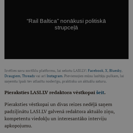
Izvēlies savu soctīklu platformu, lai sekotu LASI.LV:
Facebook
,
X
,
Bluesky
,
Draugiem
,
Threads
vai arī
Instagram
. Pievienojies mūsu lasītāju pulkam, lai
saņemtu īpaši tev atlasītu noderīgu, praktisku un aktuālu saturu.
Pieraksties LASI.LV redaktora vēstkopai
šeit
.
Pieraksties vēstkopai un divas reizes nedēļā saņem
padziļinātu LASI.LV galvenā redaktora aktuālo ziņu,
kompetentu viedokļu un interesantāko interviju
apkopojumu.