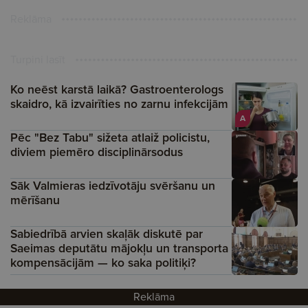
Reklāma
Turpini lasīt
Ko neēst karstā laikā? Gastroenterologs
skaidro, kā izvairīties no zarnu infekcijām
A
Pēc "Bez Tabu" sižeta atlaiž policistu,
diviem piemēro disciplinārsodus
Sāk Valmieras iedzīvotāju svēršanu un
mērīšanu
Sabiedrībā arvien skaļāk diskutē par
Saeimas deputātu mājokļu un transporta
kompensācijām — ko saka politiķi?
Reklāma