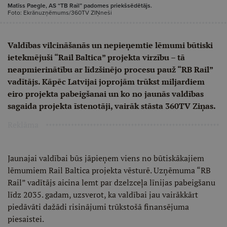
Matīss Paegle, AS “TB Rail” padomes priekšsēdētājs.
Foto: Ekrānuzņēmums/360TV ZIŅneši
Valdības vilcināšanās un nepieņemtie lēmumi būtiski
ietekmējuši “Rail Baltica” projekta virzību – tā
neapmierinātību ar līdzšinējo procesu pauž “RB Rail”
vadītājs. Kāpēc Latvijai joprojām trūkst miljardiem
eiro projekta pabeigšanai un ko no jaunās valdības
sagaida projekta īstenotāji, vairāk stāsta 360TV Ziņas.
Reklāma
Jaunajai valdībai būs jāpieņem viens no būtiskākajiem
lēmumiem Rail Baltica projekta vēsturē. Uzņēmuma “RB
Rail” vadītājs aicina lemt par dzelzceļa līnijas pabeigšanu
līdz 2035. gadam, uzsverot, ka valdībai jau vairākkārt
piedāvāti dažādi risinājumi trūkstošā finansējuma
piesaistei.