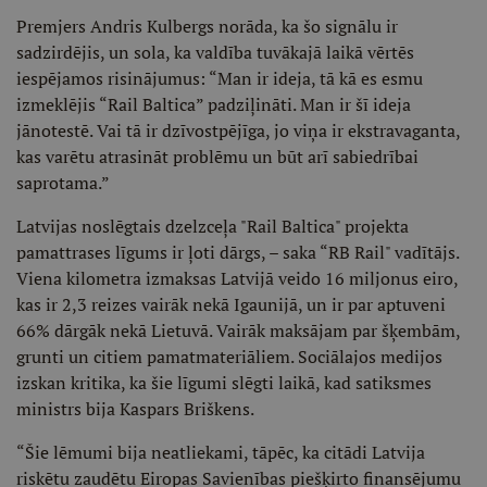
Premjers Andris Kulbergs norāda, ka šo signālu ir
sadzirdējis, un sola, ka valdība tuvākajā laikā vērtēs
iespējamos risinājumus: “Man ir ideja, tā kā es esmu
izmeklējis “Rail Baltica” padziļināti. Man ir šī ideja
jānotestē. Vai tā ir dzīvostpējīga, jo viņa ir ekstravaganta,
kas varētu atrasināt problēmu un būt arī sabiedrībai
saprotama.”
Latvijas noslēgtais dzelzceļa "Rail Baltica" projekta
pamattrases līgums ir ļoti dārgs, – saka “RB Rail" vadītājs.
Viena kilometra izmaksas Latvijā veido 16 miljonus eiro,
kas ir 2,3 reizes vairāk nekā Igaunijā, un ir par aptuveni
66% dārgāk nekā Lietuvā. Vairāk maksājam par šķembām,
grunti un citiem pamatmateriāliem. Sociālajos medijos
izskan kritika, ka šie līgumi slēgti laikā, kad satiksmes
ministrs bija Kaspars Briškens.
“Šie lēmumi bija neatliekami, tāpēc, ka citādi Latvija
riskētu zaudētu Eiropas Savienības piešķirto finansējumu