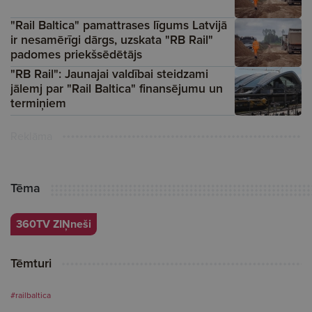
"Rail Baltica" pamattrases līgums Latvijā
ir nesamērīgi dārgs, uzskata "RB Rail"
padomes priekšsēdētājs
"RB Rail": Jaunajai valdībai steidzami
jālemj par "Rail Baltica" finansējumu un
termiņiem
Reklāma
Tēma
360TV ZIŅneši
Tēmturi
#railbaltica