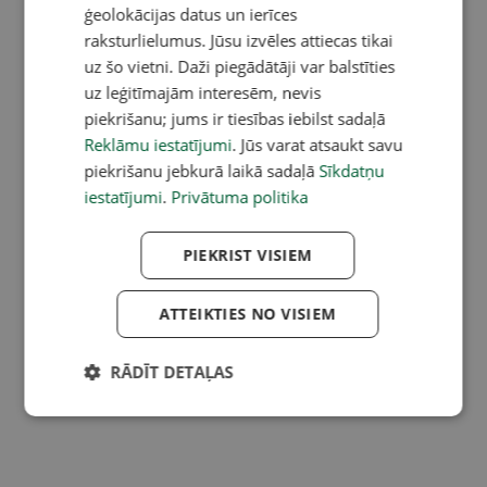
ģeolokācijas datus un ierīces
raksturlielumus. Jūsu izvēles attiecas tikai
uz šo vietni. Daži piegādātāji var balstīties
uz leģitīmajām interesēm, nevis
piekrišanu; jums ir tiesības iebilst sadaļā
Reklāmu iestatījumi
. Jūs varat atsaukt savu
piekrišanu jebkurā laikā sadaļā
Sīkdatņu
iestatījumi
.
Privātuma politika
PIEKRIST VISIEM
ATTEIKTIES NO VISIEM
RĀDĪT DETAĻAS