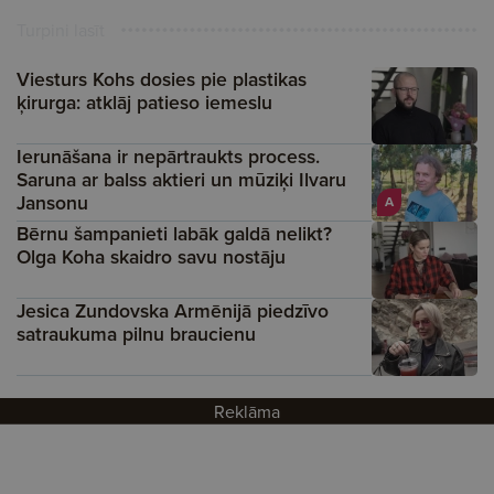
Turpini lasīt
Viesturs Kohs dosies pie plastikas
ķirurga: atklāj patieso iemeslu
Ierunāšana ir nepārtraukts process.
Saruna ar balss aktieri un mūziķi Ilvaru
Jansonu
A
Bērnu šampanieti labāk galdā nelikt?
Olga Koha skaidro savu nostāju
Jesica Zundovska Armēnijā piedzīvo
satraukuma pilnu braucienu
Reklāma