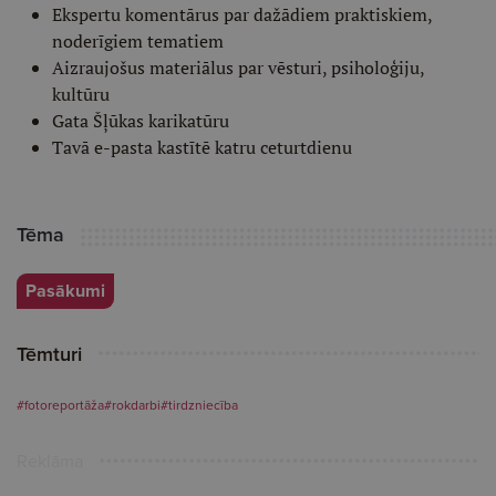
Ekspertu komentārus par dažādiem praktiskiem,
noderīgiem tematiem
Aizraujošus materiālus par vēsturi, psiholoģiju,
kultūru
Gata Šļūkas karikatūru
Tavā e-pasta kastītē katru ceturtdienu
Tēma
Pasākumi
Tēmturi
#fotoreportāža
#rokdarbi
#tirdzniecība
Reklāma