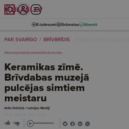
E-izdevumi
Grāmatas
Abonēt
PAR SVARĪGO
BRĪVBRĪDIS
#fotoreportāža
#rokdarbi
#tirdzniecība
Keramikas zīmē.
Brīvdabas muzejā
pulcējas simtiem
meistaru
Artis Drēziņš / Latvijas Mediji
2026. gada 06. jūnijs, 17:58
1
0