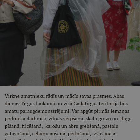
Virkne amatnieku rādīs un mācīs savas prasmes. Abas
dienas Tirgus laukumā un visā Gadatirgus teritorijā būs
amatu paraugdemonstrējumi. Var apgūt pirmās iemaņas
podnieka darbnīcā, vilnas vērpšanā, skalu grozu un klūgu
pīšanā, filcēšanā, karošu un abru grebšanā, pastalu
gatavošanā, celaiņu aušanā, pērļošanā, izšūšanā ar