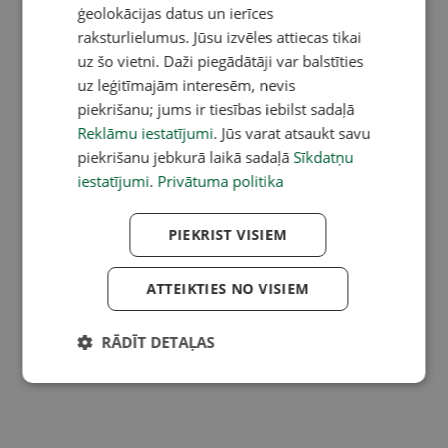
ģeolokācijas datus un ierīces
raksturlielumus. Jūsu izvēles attiecas tikai
uz šo vietni. Daži piegādātāji var balstīties
uz leģitīmajām interesēm, nevis
piekrišanu; jums ir tiesības iebilst sadaļā
Reklāmu iestatījumi
. Jūs varat atsaukt savu
piekrišanu jebkurā laikā sadaļā
Sīkdatņu
iestatījumi
.
Privātuma politika
PIEKRIST VISIEM
ATTEIKTIES NO VISIEM
RĀDĪT DETAĻAS