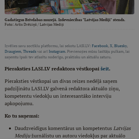
Gadatirgus Brīvdabas muzejā. Izdevniecības "Latvijas Mediji" stends.
Foto:
Artis Drēziņš
/ Latvijas Mediji
Izvēlies savu soctīklu platformu, lai sekotu LASI.LV:
Facebook
,
X
,
Bluesky
,
Draugiem
,
Threads
vai arī
Instagram
. Pievienojies mūsu lasītāju pulkam, lai
saņemtu īpaši tev atlasītu noderīgu, praktisku un aktuālu saturu.
Pieraksties LASI.LV redaktora vēstkopai
šeit
.
Pieraksties vēstkopai un divas reizes nedēļā saņem
padziļinātu LASI.LV galvenā redaktora aktuālo ziņu,
kompetentu viedokļu un interesantāko interviju
apkopojumu.
Ko tu saņemsi:
Daudzveidīgus komentārus un kompetentus
Latvijas
Mediju
žurnālistu un autoru viedokļus par aktuālo