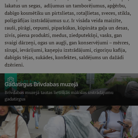
lakatus un segas, adījumus un tamborējumus, apģērbu,
dabīgo kosmētiku un pirtslietas, rotaļlietas, sveces, stikla,
poligrāfijas izstrādājumus u.c. Ir visāda veida maizīte,
rauši, pīrāgi, cepumi, piparkūkas, kūpināta gaļa un desas,
zivis, piena produkti, medus, ziedputekšņi, vasks, gan
svaigi dārzeņi, ogas un augļi, gan konservējumi – mērces,
sīrupi, ievārījumi, kaņepju izstrādājumi, cigoriņu kafija,
dabīgās tējas, sukādes, konfektes, saldējums un dažādi
dzērieni.
+41 foto
Gadatirgus Brīvdabas muzejā
Brīvdabas muzejā tautas lietišķās mākslas izstrādājumu
gadatirgus