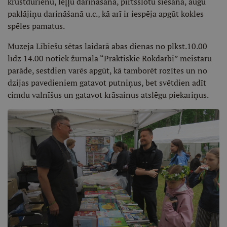
krustdūrienu, leļļu darināšanā, pirtsslotu siešanā, augu
paklājiņu darināšanā u.c., kā arī ir iespēja apgūt kokles
spēles pamatus.
Muzeja Lībiešu sētas laidarā abas dienas no plkst.10.00
līdz 14.00 notiek žurnāla “Praktiskie Rokdarbi” meistaru
parāde, sestdien varēs apgūt, kā tamborēt rozītes un no
dzijas pavedieniem gatavot putniņus, bet svētdien adīt
cimdu valnīšus un gatavot krāsainus atslēgu piekariņus.