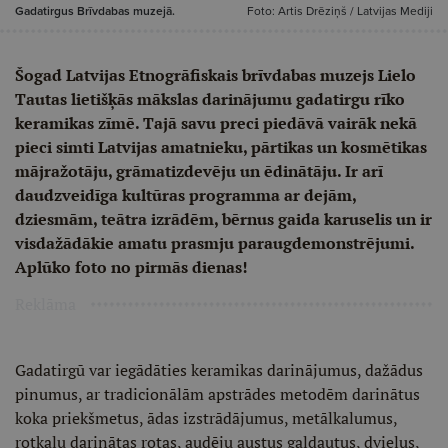
Gadatirgus Brīvdabas muzejā.
Foto: Artis Drēziņš / Latvijas Mediji
Šogad Latvijas Etnogrāfiskais brīvdabas muzejs Lielo
Tautas lietišķās mākslas darinājumu gadatirgu rīko
keramikas zīmē. Tajā savu preci piedāvā vairāk nekā
pieci simti Latvijas amatnieku, pārtikas un kosmētikas
mājražotāju, grāmatizdevēju un ēdinātāju. Ir arī
daudzveidīga kultūras programma ar dejām,
dziesmām, teātra izrādēm, bērnus gaida karuselis un ir
visdažādākie amatu prasmju paraugdemonstrējumi.
Aplūko foto no pirmās dienas!
Reklāma
Gadatirgū var iegādāties keramikas darinājumus, dažādus
pinumus, ar tradicionālām apstrādes metodēm darinātus
koka priekšmetus, ādas izstrādājumus, metālkalumus,
rotkaļu darinātas rotas, audēju austus galdautus, dvieļus,