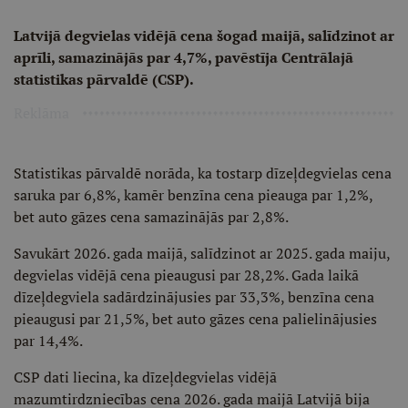
Latvijā degvielas vidējā cena šogad maijā, salīdzinot ar
aprīli, samazinājās par 4,7%, pavēstīja Centrālajā
statistikas pārvaldē (CSP).
Reklāma
Statistikas pārvaldē norāda, ka tostarp dīzeļdegvielas cena
saruka par 6,8%, kamēr benzīna cena pieauga par 1,2%,
bet auto gāzes cena samazinājās par 2,8%.
Savukārt 2026. gada maijā, salīdzinot ar 2025. gada maiju,
degvielas vidējā cena pieaugusi par 28,2%. Gada laikā
dīzeļdegviela sadārdzinājusies par 33,3%, benzīna cena
pieaugusi par 21,5%, bet auto gāzes cena palielinājusies
par 14,4%.
CSP dati liecina, ka dīzeļdegvielas vidējā
mazumtirdzniecības cena 2026. gada maijā Latvijā bija