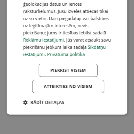
ģeolokācijas datus un ierīces
raksturlielumus. Jūsu izvēles attiecas tikai
uz šo vietni. Daži piegādātāji var balstīties
uz leģitīmajām interesēm, nevis
piekrišanu; jums ir tiesības iebilst sadaļā
Reklāmu iestatījumi
. Jūs varat atsaukt savu
piekrišanu jebkurā laikā sadaļā
Sīkdatņu
iestatījumi
.
Privātuma politika
PIEKRIST VISIEM
ATTEIKTIES NO VISIEM
RĀDĪT DETAĻAS