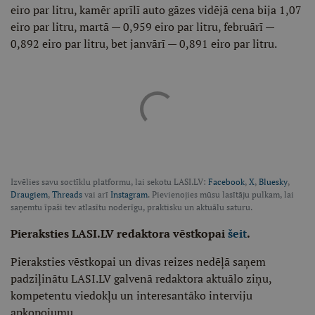
eiro par litru, kamēr aprīlī auto gāzes vidējā cena bija 1,07
eiro par litru, martā — 0,959 eiro par litru, februārī —
0,892 eiro par litru, bet janvārī — 0,891 eiro par litru.
Izvēlies savu soctīklu platformu, lai sekotu LASI.LV:
Facebook
,
X
,
Bluesky
,
Draugiem
,
Threads
vai arī
Instagram
. Pievienojies mūsu lasītāju pulkam, lai
saņemtu īpaši tev atlasītu noderīgu, praktisku un aktuālu saturu.
Pieraksties LASI.LV redaktora vēstkopai
šeit
.
Pieraksties vēstkopai un divas reizes nedēļā saņem
padziļinātu LASI.LV galvenā redaktora aktuālo ziņu,
kompetentu viedokļu un interesantāko interviju
apkopojumu.