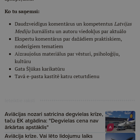
Ko tu saņemsi:
Daudzveidīgus komentārus un kompetentus
Latvijas
Mediju
žurnālistu un autoru viedokļus par aktuālo
Ekspertu komentārus par dažādiem praktiskiem,
noderīgiem tematiem
Aizraujošus materiālus par vēsturi, psiholoģiju,
kultūru
Gata Šļūkas karikatūru
Tavā e-pasta kastītē katru ceturtdienu
Ieteiktie raksti
Aviācijas nozari satricina degvielas krīze,
taču EK atgādina: "Degvielas cena nav
ārkārtas apstāklis"
A
Aviācija krīze. Vai lēto lidojumu laiks