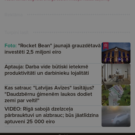
Reklāma
Turpini lasīt
Foto:
"Rocket Bean" jaunajā grauzdētavā
investēti 2,5 miljoni eiro
Aptauja: Darba vide būtiski ietekmē
produktivitāti un darbinieku lojalitāti
Kas satrauc "Latvijas Avīzes" lasītājus?
"Daudzbērnu ģimenēm laukos dodiet
zemi par velti!"
VIDEO: Rīgā sabojā dzelzceļa
pārbrauktuvi un aizbrauc; būs jāatlīdzina
aptuveni 25 000 eiro