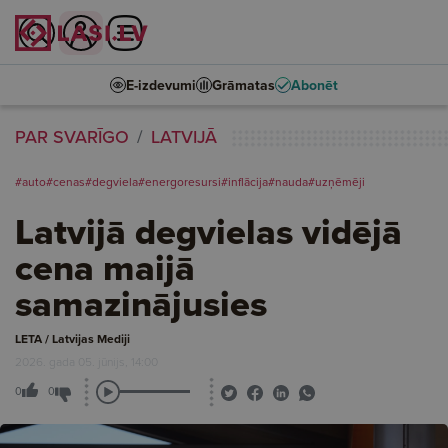
E-izdevumi
Grāmatas
Abonēt
PAR SVARĪGO
LATVIJĀ
#auto
#cenas
#degviela
#energoresursi
#inflācija
#nauda
#uzņēmēji
Latvijā degvielas vidējā
cena maijā
samazinājusies
LETA / Latvijas Mediji
2026. gada 05. jūnijs, 14:00
0
0