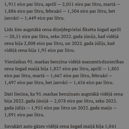
1,911 eiro par litru, aprīlī — 2,051 eiro par litru, martā —
1,886 eiro par litru, februārī — 1,504 eiro par litru, bet
janvārī — 1,449 eiro par litru.
Līdz šim augstākā cena dīzeļdegvielai fiksēta šogad aprīlī
— 20,51 eiro par litru, seko 2022. gada jūnijs, kad vidējā
cena bija 2,008 eiro par litru, un 2022. gada jūlijs, kad
vidējā cena bija 1,95 eiro par litru.
Vienlaikus 95. markas benzīna vidējā mazumtirdzniecības
cena šogad maijā bija 1,827 eiro par litru, aprīlī — 1,805
eiro par litru, martā — 1,667 eiro par litru, februārī —
1,497 eiro par litru, bet janvārī — 1,456 eiro par litru.
Dati liecina, ka 95. markas benzīnam augstākā vidējā cena
bija 2022. gada jūnijā — 2,078 eiro par litru, seko 2022.
gada jūlijs — 1,955 eiro par litru un 2022. gada maijs —
1,891 eiro par litru.
Savukārt auto gāzes vidējā cena šogad maijā bija 1,041