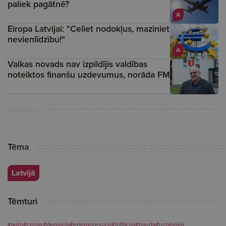
paliek pagātnē?
A
Eiropa Latvijai: "Celiet nodokļus, maziniet
nevienlīdzību!"
A
Valkas novads nav izpildījis valdības
noteiktos finanšu uzdevumus, norāda FM
Reklāma
Tēma
Latvijā
Tēmturi
#auto
#cenas
#degviela
#energoresursi
#inflācija
#nauda
#uzņēmēji