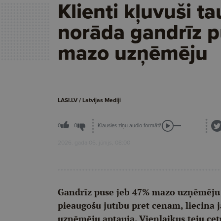
Klienti kļuvuši ta
norāda gandrīz 
mazo uzņēmēju
LASI.LV / Latvijas Mediji
Klausies ziņu audio formātā
0
0
2026. gada 06. jūnijs, 08:00
Gandrīz puse jeb 47% mazo uzņēmēju 
pieaugošu jutību pret cenām, liecina
uzņēmēju aptauja. Vienlaikus teju cet