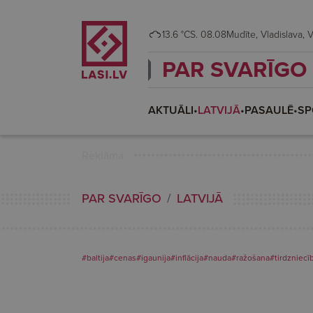
13.6 °C
S. 08.08
Mudī
PAR SVARĪGO
AKTUĀLI
•
LATVIJĀ
•
PASAULĒ
•
SP
Reklāma
PAR SVARĪGO
LATVIJĀ
#baltija
#cenas
#igaunija
#inflācija
#nauda
#ražošana
#tirdzniecī