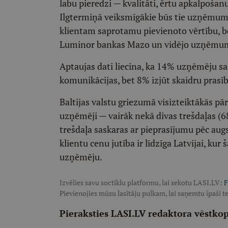
labu pieredzi — kvalitāti, ērtu apkalpošanu
Ilgtermiņā veiksmīgākie būs tie uzņēmumi,
klientam saprotamu pievienoto vērtību, bet
Luminor bankas Mazo un vidējo uzņēmumu
Aptaujas dati liecina, ka 14% uzņēmēju sas
komunikācijas, bet 8% izjūt skaidru prasīb
Baltijas valstu griezumā visizteiktākās p
uzņēmēji — vairāk nekā divas trešdaļas (6
trešdaļa saskaras ar pieprasījumu pēc aug
klientu cenu jutība ir līdzīga Latvijai, k
uzņēmēju.
Izvēlies savu soctīklu platformu, lai sekotu LASI.LV:
F
Pievienojies mūsu lasītāju pulkam, lai saņemtu īpaši te
Pieraksties LASI.LV redaktora vēstko