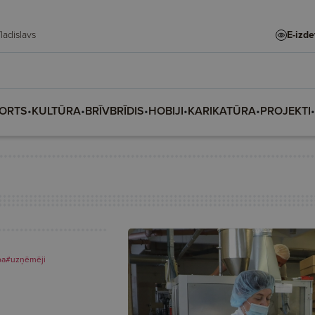
te, Vladislava, Vladislavs
E-izd
ORTS
•
KULTŪRA
•
BRĪVBRĪDIS
•
HOBIJI
•
KARIKATŪRA
•
PROJEKTI
•
ba
#uzņēmēji