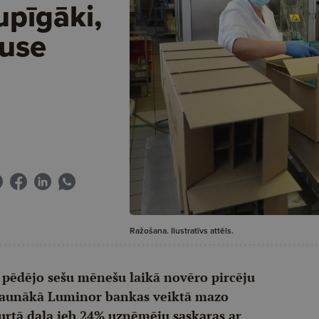
upīgāki,
puse
Ražošana. Ilustratīvs attēls.
pēdējo sešu mēnešu laikā novēro pircēju
 jaunākā Luminor bankas veiktā mazo
urtā daļa jeb 24% uzņēmēju saskaras ar