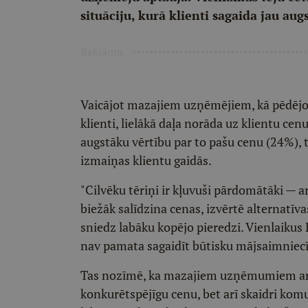
situāciju, kurā klienti sagaida jau aug
Reklāma
Vaicājot mazajiem uzņēmējiem, kā pēdējo s
klienti, lielākā daļa norāda uz klientu cenu
augstāku vērtību par to pašu cenu (24%),
izmaiņas klientu gaidās.
"Cilvēku tēriņi ir kļuvuši pārdomātāki — ar
biežāk salīdzina cenas, izvērtē alternatīv
sniedz labāku kopējo pieredzi. Vienlaikus
nav pamata sagaidīt būtisku mājsaimniecī
Tas nozīmē, ka mazajiem uzņēmumiem arvi
konkurētspējīgu cenu, bet arī skaidri kom