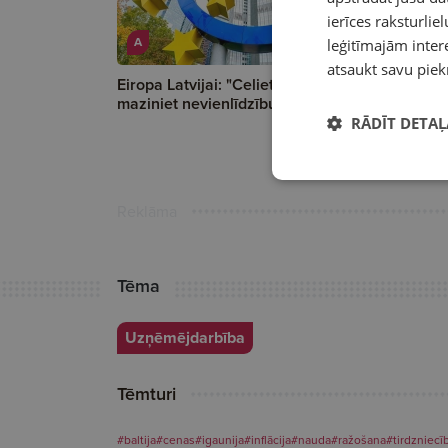
ierīces raksturliel
A
leģitīmajām intere
atsaukt savu piek
Eiropa Latvijai: "Celiet nodokļus,
Ministrijās
maziniet nevienlīdzību!"
darbu maksā
RĀDĪT DETAĻ
Reklāma
Tēma
Uzņēmējdarbība
Tēmturi
#baltija
#cenas
#igaunija
#inflācija
#nauda
#ražošana
#tirdzniecī