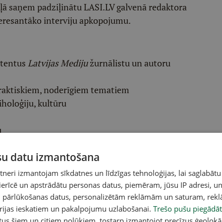
ēļā saņem padziļinātu LASI.LV galvenā redaktora
eresantāko interviju apkopojumu.
etentus
Latvijas Mediju
žurnālistu un autoru
raktiskiem, noderīgiem tematiem
iholoģiju, kultūru
u
ūsu datu izmantošana
eri izmantojam sīkdatnes un līdzīgas tehnoloģijas, lai saglabātu
 ierīcē un apstrādātu personas datus, piemēram, jūsu IP adresi, un
un pārlūkošanas datus, personalizētām reklāmām un saturam, rek
orijas ieskatiem un pakalpojumu uzlabošanai.
Trešo pušu piegādāt
tus šiem un citiem nolūkiem, tostarp izmantojot precīzus ģeolokā