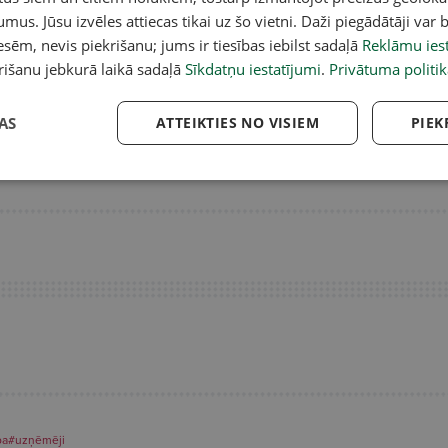
umus. Jūsu izvēles attiecas tikai uz šo vietni. Daži piegādātāji var b
sēm, nevis piekrišanu; jums ir tiesības iebilst sadaļā
Reklāmu iest
rišanu jebkurā laikā sadaļā
Sīkdatņu iestatījumi
.
Privātuma politik
 par vienu un to pašu
Lai pabeigtu "Rail Baltica" projektu,
Va
 ļoti atšķirīgi
Latvijai pietrūkst aptuveni 3,7
va
miljardi eiro
uz
AS
ATTEIKTIES NO VISIEM
PIEK
ba
#uzņēmēji