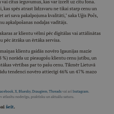
 vai citus ieguvumus, kas var izcelt uz citu fona.
 kas spēs atrast līdzsvaru ne tikai starp cenu un
 arī sava pakalpojuma kvalitāti," saka Uģis Počs,
 apkalpošanas nodaļas vadītājs.
karas ar klientu vēlmi pēc digitālas vai attālinātas
u pēc ātrāka un ērtāka servisa.
ārmaiņas klientu gaidās novēro Igaunijas mazie
8 %) norāda uz pieaugošu klientu cenu jutību, un
stākas vērtības par to pašu cenu. Tikmēr Lietuvā
ur šādu tendenci novēro attiecīgi 46% un 47% mazo
acebook
,
X
,
Bluesky
,
Draugiem
,
Threads
vai arī
Instagram
.
v atlasītu noderīgu, praktisku un aktuālu saturu.
pai
šeit
.