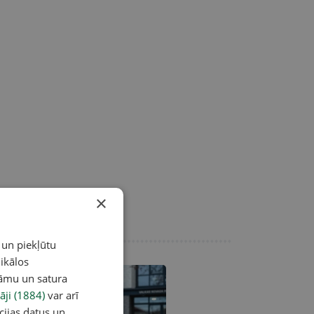
×
 un piekļūtu
ikālos
lāmu un satura
āji (1884)
var arī
cijas datus un