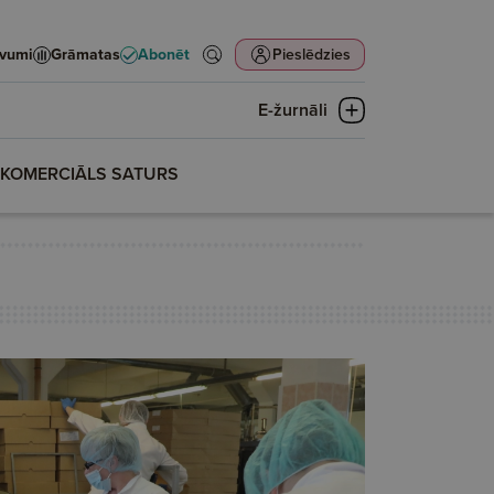
evumi
Grāmatas
Abonēt
Pieslēdzies
E-žurnāli
KOMERCIĀLS SATURS