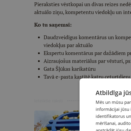
Pieraksties vēstkopai un divas reizes ned
aktuālo ziņu, kompetentu viedokļu un int
Ko tu saņemsi:
Daudzveidīgus komentārus un komp
viedokļus par aktuālo
Ekspertu komentārus par dažādiem p
Aizraujošus materiālus par vēsturi, ps
Gata Šļūkas karikatūru
Tavā e-pasta kastītē katru ceturtdien
Atbildīga j
Ieteiktie raksti
Mēs un mūsu partn
informācijai jūsu
identifikatorus 
mērīšanai, audit
apstrādāt jūsu da