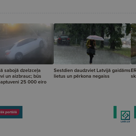
ā sabojā dzelzceļa
Sestdien daudzviet Latvijā gaidāms
ER
vi un aizbrauc; būs
lietus un pērkona negaiss
sk
a aptuveni 25 000 eiro