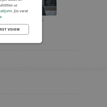
alstīties uz
atījumi
. Jūs varat
a
lkas novads nav izpildījis
ldības noteiktos finanšu
devumus, norāda FM
RIST VISIEM