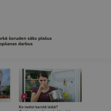
A
Ko neēst karstā laikā?