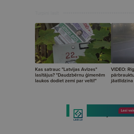
Turpini lasīt
Kas satrauc "Latvijas Avīzes"
VIDEO: Rīg
lasītājus? "Daudzbērnu ģimenēm
pārbrauktu
laukos dodiet zemi par velti!"
jāatlīdzin