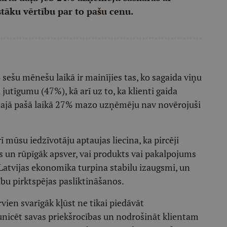
stāku vērtību par to pašu cenu.
ešu mēnešu laikā ir mainījies tas, ko sagaida viņu
 jutīgumu (47%), kā arī uz to, ka klienti gaida
 tajā pašā laikā 27% mazo uzņēmēju nav novērojuši
ī mūsu iedzīvotāju aptaujas liecina, ka pircēji
as un rūpīgāk apsver, vai produkts vai pakalpojums
 Latvijas ekonomika turpina stabilu izaugsmi, un
bu pirktspējas pasliktināšanos.
en svarīgāk kļūst ne tikai piedāvāt
unicēt savas priekšrocības un nodrošināt klientam