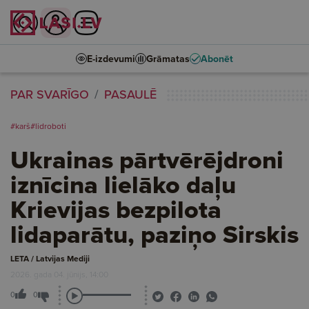
E-izdevumi
Grāmatas
Abonēt
PAR SVARĪGO
PASAULĒ
#karš
#lidroboti
Ukrainas pārtvērējdroni
iznīcina lielāko daļu
Krievijas bezpilota
lidaparātu, paziņo Sirskis
LETA / Latvijas Mediji
2026. gada 04. jūnijs, 14:00
0
0