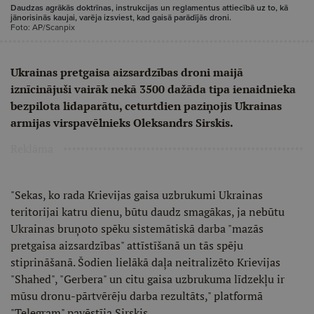
Daudzas agrākās doktrīnas, instrukcijas un reglamentus attiecībā uz to, kā
jānorisinās kaujai, varēja izsviest, kad gaisā parādījās droni.
Foto: AP/Scanpix
Ukrainas pretgaisa aizsardzības droni maijā
iznīcinājuši vairāk nekā 3500 dažāda tipa ienaidnieka
bezpilota lidaparātu, ceturtdien paziņojis Ukrainas
armijas virspavēlnieks Oleksandrs Sirskis.
Reklāma
"Sekas, ko rada Krievijas gaisa uzbrukumi Ukrainas
teritorijai katru dienu, būtu daudz smagākas, ja nebūtu
Ukrainas bruņoto spēku sistemātiskā darba "mazās
pretgaisa aizsardzības" attīstīšanā un tās spēju
stiprināšanā. Šodien lielākā daļa neitralizēto Krievijas
"Shahed", "Gerbera" un citu gaisa uzbrukuma līdzekļu ir
mūsu dronu-pārtvērēju darba rezultāts," platformā
"Telegram" pavēstīja Sirskis.