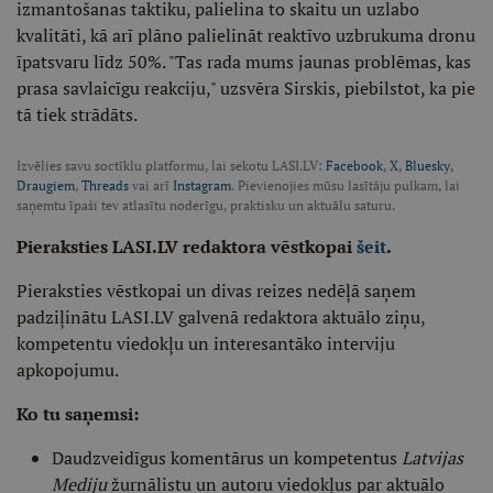
izmantošanas taktiku, palielina to skaitu un uzlabo
kvalitāti, kā arī plāno palielināt reaktīvo uzbrukuma dronu
īpatsvaru līdz 50%. "Tas rada mums jaunas problēmas, kas
prasa savlaicīgu reakciju," uzsvēra Sirskis, piebilstot, ka pie
tā tiek strādāts.
Izvēlies savu soctīklu platformu, lai sekotu LASI.LV:
Facebook
,
X
,
Bluesky
,
Draugiem
,
Threads
vai arī
Instagram
. Pievienojies mūsu lasītāju pulkam, lai
saņemtu īpaši tev atlasītu noderīgu, praktisku un aktuālu saturu.
Pieraksties LASI.LV redaktora vēstkopai
šeit
.
Pieraksties vēstkopai un divas reizes nedēļā saņem
padziļinātu LASI.LV galvenā redaktora aktuālo ziņu,
kompetentu viedokļu un interesantāko interviju
apkopojumu.
Ko tu saņemsi:
Daudzveidīgus komentārus un kompetentus
Latvijas
Mediju
žurnālistu un autoru viedokļus par aktuālo