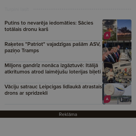
Turpini lasīt
Putins to nevarēja iedomāties: Sācies
totālais dronu karš
A
Raķetes "Patriot" vajadzīgas pašām ASV,
paziņo Tramps
Miljons gandrīz nonāca izgāztuvē: Itālijā
atkritumos atrod laimējušu loterijas biļeti
Vāciju satrauc Leipcigas lidlaukā atrastais
drons ar spridzekli
A
Reklāma