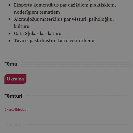
Ekspertu komentārus par dažādiem praktiskiem,
noderīgiem tematiem
Aizraujošus materiālus par vēsturi, psiholoģiju,
kultūru
Gata Šļūkas karikatūru
Tavā e-pasta kastītē katru ceturtdienu
Tēma
Ukraina
Tēmturi
#karš
#lidroboti
Reklāma