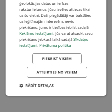
ģeolokācijas datus un ierīces
raksturlielumus. Jūsu izvēles attiecas tikai
uz šo vietni. Daži piegādātāji var balstīties
uz leģitīmajām interesēm, nevis
piekrišanu; jums ir tiesības iebilst sadaļā
Reklāmu iestatījumi
. Jūs varat atsaukt savu
piekrišanu jebkurā laikā sadaļā
Sīkdatņu
iestatījumi
.
Privātuma politika
PIEKRIST VISIEM
ATTEIKTIES NO VISIEM
RĀDĪT DETAĻAS