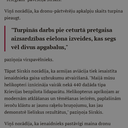
Viņš norādīja, ka dronu-pārtvērēju apkalpju skaits turpina
pieaugt.
"Turpinās darbs pie ceturtā pretgaisa
aizsardzības ešelona izveides, kas segs
vēl divus apgabalus,"
paziņoja virspavēlnieks.
Tāpat Sirskis norādīja, ka armijas aviācija tiek iesaistīta
ienaidnieka gaisa uzbrukumu atvairīšanā. "Maijā mūsu
helikopteri iznīcināja vairāk nekā 440 dažāda tipa
Krievijas bezpilota lidaparātu. Helikopterus aprīkojam ar
modernām atklāšanas un tēmēšanas ierīcēm, paplašinām
ieroču klāstu ar jaunu raķešu bruņojumu, kas jau
demonstrē lieliskus rezultātus," paziņoja Sirskis.
Viņš norādīja, ka ienaidnieks pastāvīgi maina dronu