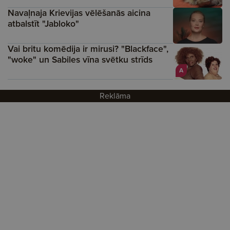
Navaļnaja Krievijas vēlēšanās aicina
atbalstīt "Jabloko"
Vai britu komēdija ir mirusi? "Blackface",
"woke" un Sabiles vīna svētku strīds
A
Reklāma