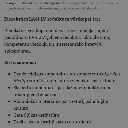
Draugiem
,
Threads
vai arī
Instagram
. Pievienojies mūsu lasītāju pulkam, lai
saņemtu īpaši tev atlasītu noderīgu, praktisku un aktuālu saturu.
Pieraksties LASI.LV redaktora vēstkopai
šeit
.
Pieraksties vēstkopai un divas reizes nedēļā saņem
padziļinātu LASI.LV galvenā redaktora aktuālo ziņu,
kompetentu viedokļu un interesantāko interviju
apkopojumu.
Ko tu saņemsi:
Daudzveidīgus komentārus un kompetentus
Latvijas
Mediju
žurnālistu un autoru viedokļus par aktuālo
Ekspertu komentārus par dažādiem praktiskiem,
noderīgiem tematiem
Aizraujošus materiālus par vēsturi, psiholoģiju,
kultūru
Gata Šļūkas karikatūru
Tavā e-pasta kastītē katru ceturtdienu