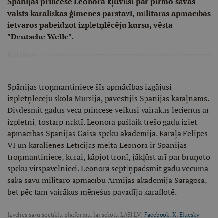
Spānijas princese Leonora kļuvusi par pirmo savas
valsts karaliskās ģimenes pārstāvi, militārās apmācības
ietvaros pabeidzot izpletņlēcēju kursu, vēsta
"Deutsche Welle".
Reklāma
Spānijas troņmantiniece šīs apmācības izgājusi
izpletņlēcēju skolā Mursijā, pavēstījis Spānijas karaļnams.
Divdesmit gadus vecā princese veikusi vairākus lēcienus ar
izpletni, tostarp naktī. Leonora pašlaik trešo gadu iziet
apmācības Spānijas Gaisa spēku akadēmijā. Karaļa Felipes
VI un karalienes Letīcijas meita Leonora ir Spānijas
troņmantiniece, kurai, kāpjot tronī, jākļūst arī par bruņoto
spēku virspavēlnieci. Leonora septiņpadsmit gadu vecumā
sāka savu militāro apmācību Armijas akadēmijā Saragosā,
bet pēc tam vairākus mēnešus pavadīja karaflotē.
Izvēlies savu soctīklu platformu, lai sekotu LASI.LV:
Facebook
,
X
,
Bluesky
,