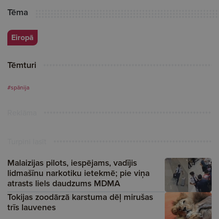
Tēma
Eiropā
Tēmturi
#spānija
Reklāma
Turpini lasīt
Malaizijas pilots, iespējams, vadījis
lidmašīnu narkotiku ietekmē; pie viņa
atrasts liels daudzums MDMA
Tokijas zoodārzā karstuma dēļ mirušas
trīs lauvenes