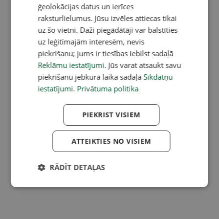
ģeolokācijas datus un ierīces
raksturlielumus. Jūsu izvēles attiecas tikai
uz šo vietni. Daži piegādātāji var balstīties
uz leģitīmajām interesēm, nevis
piekrišanu; jums ir tiesības iebilst sadaļā
Reklāmu iestatījumi
. Jūs varat atsaukt savu
piekrišanu jebkurā laikā sadaļā
Sīkdatņu
iestatījumi
.
Privātuma politika
PIEKRIST VISIEM
ATTEIKTIES NO VISIEM
RĀDĪT DETAĻAS