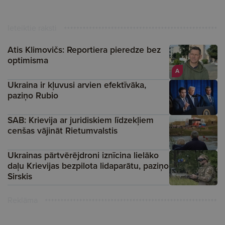
Ieteiktie raksti
Atis Klimovičs: Reportiera pieredze bez
optimisma
A
Ukraina ir kļuvusi arvien efektīvāka,
paziņo Rubio
SAB: Krievija ar juridiskiem līdzekļiem
cenšas vājināt Rietumvalstis
Ukrainas pārtvērējdroni iznīcina lielāko
daļu Krievijas bezpilota lidaparātu, paziņo
Sirskis
Reklāma