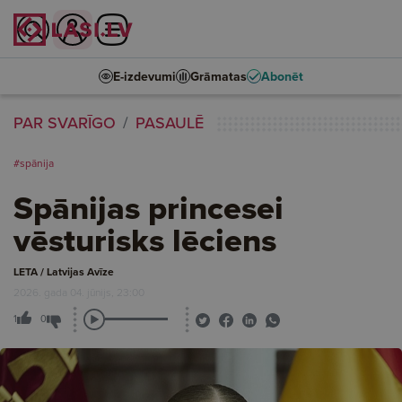
E-izdevumi
Grāmatas
Abonēt
PAR SVARĪGO
PASAULĒ
#spānija
Spānijas princesei
vēsturisks lēciens
LETA / Latvijas Avīze
2026. gada 04. jūnijs, 23:00
1
0