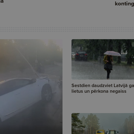
Sestdien daudzviet Latvijā g
lietus un pērkona negaiss