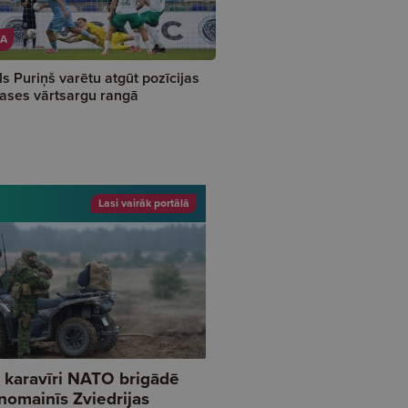
A
ls Puriņš varētu atgūt pozīcijas
lases vārtsargu rangā