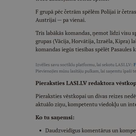
F grupā pēc četrām spēlēm Polijai ir četras
Austrijai — pa vienai.
Trīs labākās komandas, ņemot līdzi visu s
grupas (Vācija, Horvātija, Izraēla, Kipra) l
komandas iegūs tiesības spēlēt Pasaules k
Izvēlies savu soctīklu platformu, lai sekotu LASI.LV:
F
Pievienojies mūsu lasītāju pulkam, lai saņemtu īpaši te
Pieraksties LASI.LV redaktora vēstko
Pieraksties vēstkopai un divas reizes ned
aktuālo ziņu, kompetentu viedokļu un int
Ko tu saņemsi:
Daudzveidīgus komentārus un komp