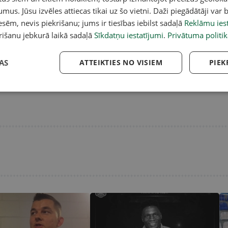
umus. Jūsu izvēles attiecas tikai uz šo vietni. Daži piegādātāji var b
sēm, nevis piekrišanu; jums ir tiesības iebilst sadaļā
Reklāmu iest
rišanu jebkurā laikā sadaļā
Sīkdatņu iestatījumi
.
Privātuma politik
AS
ATTEIKTIES NO VISIEM
PIEK