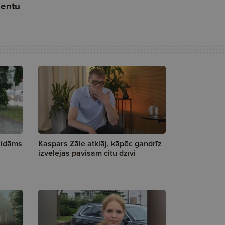
aidāms
Kaspars Zāle atklāj, kāpēc gandrīz
izvēlējās pavisam citu dzīvi