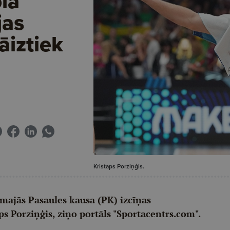
la
jas
jāiztiek
Kristaps Porziņģis.
dāmajās Pasaules kausa (PK) izcīņas
aps Porziņģis, ziņo portāls "Sportacentrs.com".