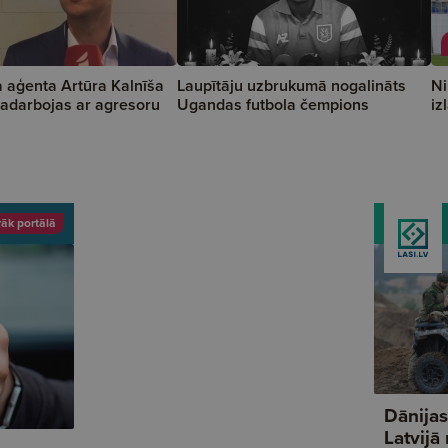
 aģenta Artūra Kalnīša
Laupītāju uzbrukumā nogalināts
Ni
adarbojas ar agresoru
Ugandas futbola čempions
iz