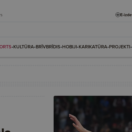
E-izd
adars
ORTS
•
KULTŪRA
•
BRĪVBRĪDIS
•
HOBIJI
•
KARIKATŪRA
•
PROJEKTI
•