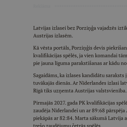
Reklāma
Latvijas izlasei bez Porziņģa vajadzēs izt
Austrijas izlasēm.
Kā vēsta portāls, Porziņģis devis piekriša
kvalifikācijas spēlēs, ja vien komandai tām
pie jauna līguma parakstīšanas ar kādu no
Sagaidāms, ka izlases kandidātu saraksts 
tuvākajās dienās. Ar Nīderlandes izlasi latv
Rīgā tiks uzņemta Austrijas valstsvienība.
Pirmajās 2027. gada PK kvalifikācijas spēlē
zaudēja Nīderlandei un ar 89:68 pārspēja A
piekāpās ar 82:84. Marta sākumā Latvija ar
trešo zaudējumu četrās spēlēs.