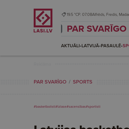
19.5 °C
P. 07.08
Alfrēds, Fredis, M
PAR SVARĪGO
AKTUĀLI
•
LATVIJĀ
•
PASAULĒ
•
SP
Reklāma
PAR SVARĪGO
SPORTS
#basketbolisti
#izlase
#sacensības
#sportisti