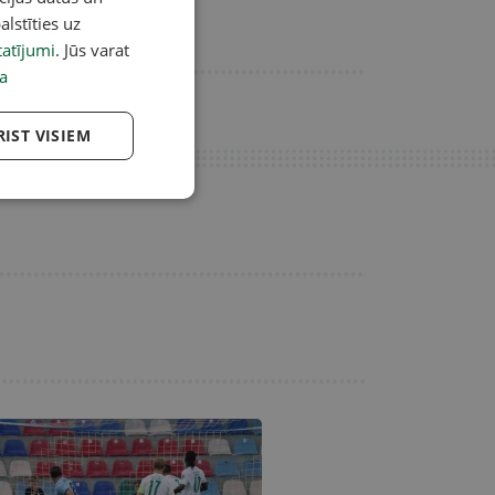
alstīties uz
atījumi
. Jūs varat
a
RIST VISIEM