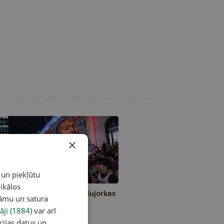
×
 un piekļūtu
ikālos
A čempiontitulu izcīna Ņujorkas
lāmu un satura
nicks"
āji (1884)
var arī
cijas datus un