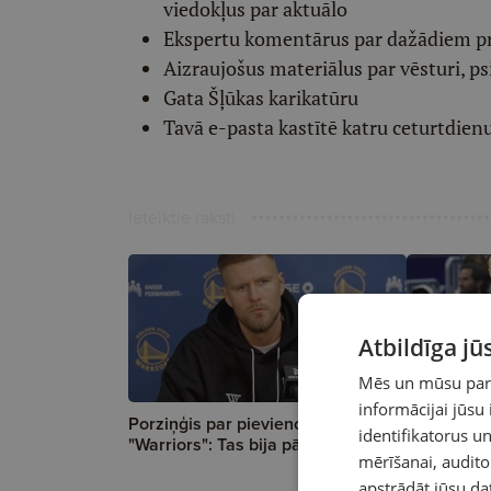
viedokļus par aktuālo
Ekspertu komentārus par dažādiem p
Aizraujošus materiālus par vēsturi, ps
Gata Šļūkas karikatūru
Tavā e-pasta kastītē katru ceturtdien
Ieteiktie raksti
Atbildīga j
Mēs un mūsu partn
informācijai jūsu
Porziņģis par pievienošanos
Treneris Ke
identifikatorus 
"Warriors": Tas bija pārsteigums
noslēdz il
mērīšanai, audit
"Warriors"
apstrādāt jūsu da