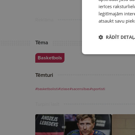
ierīces raksturliel
leģitīmajām intere
Reklāma
atsaukt savu piek
RĀDĪT DETAĻ
Tēma
Basketbols
Tēmturi
#basketbolisti
#izlase
#sacensības
#sportisti
Turpini lasīt