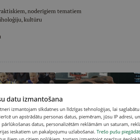
raktiskiem, noderīgiem tematiem
iholoģiju, kultūru
u
ūsu datu izmantošana
eri izmantojam sīkdatnes un līdzīgas tehnoloģijas, lai saglabātu
 ierīcē un apstrādātu personas datus, piemēram, jūsu IP adresi, un
rs vēlas, lai Porziņģis
Latvijas 3x3 basketbolisti pirmo
NB
un pārlūkošanas datus, personalizētām reklāmām un saturam, rek
gtermiņa līgumu ar
reizi kļūst par pasaules
"K
orijas ieskatiem un pakalpojumu uzlabošanai.
Trešo pušu piegādāt
čempioniem
tus šiem un citiem nolūkiem, tostarp izmantojot precīzus ģeolokā