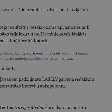
 uzvaras, Nīderlandei — divas, bet Latvijai un
pēļu rezultātus, otrajā posmā apvienosies ar E
abāko trijnieku un no šī sešinieka trīs labākās
ausa finālturnīrā Katarā.
acebook
,
X
,
Bluesky
,
Draugiem
,
Threads
vai arī
Instagram
.
v atlasītu noderīgu, praktisku un aktuālu saturu.
pai
šeit
.
ēļā saņem padziļinātu LASI.LV galvenā redaktora
eresantāko interviju apkopojumu.
etentus
Latvijas Mediju
žurnālistu un autoru