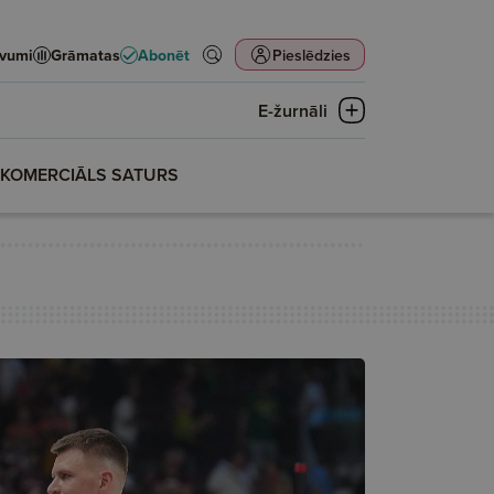
evumi
Grāmatas
Abonēt
Pieslēdzies
E-žurnāli
KOMERCIĀLS SATURS