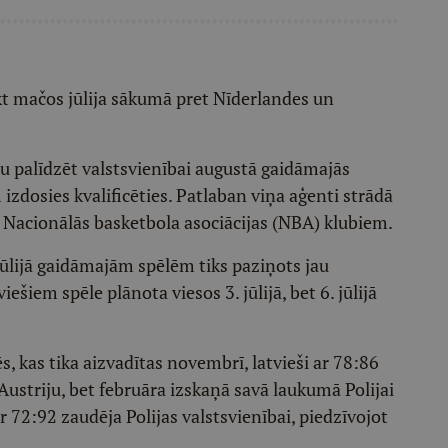
ikt mačos jūlija sākumā pret Nīderlandes un
nu palīdzēt valstsvienībai augustā gaidāmajās
 izdosies kvalificēties. Patlaban viņa aģenti strādā
 Nacionālās basketbola asociācijas (NBA) klubiem.
jūlijā gaidāmajām spēlēm tiks paziņots jau
iešiem spēle plānota viesos 3. jūlijā, bet 6. jūlijā
s, kas tika aizvadītas novembrī, latvieši ar 78:86
ustriju, bet februāra izskaņā savā laukumā Polijai
 72:92 zaudēja Polijas valstsvienībai, piedzīvojot