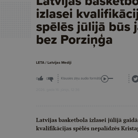
Latvijas basketbo
izlasei kvalifikāci
spēlēs jūlijā būs 
bez Porziņģa
LETA / Latvijas Mediji
Klausies ziņu audio formātā
0
0
2026. gada 16. jūnijs, 12:36
Latvijas basketbola izlasei jūlijā gai
kvalifikācijas spēlēs nepalīdzēs Krist