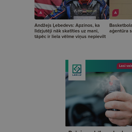
A
A
Andžejs Ļebedevs: Apzinos, ka
Basketbola
līdzjutēji nāk skatīties uz mani,
aģentūra s
tāpēc ir liela vēlme viņus nepievilt