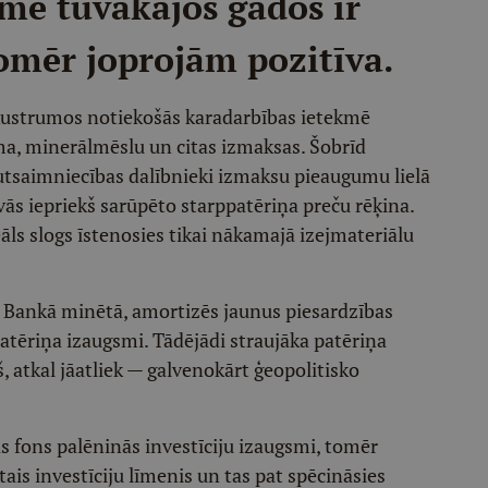
me tuvākajos gados ir
omēr joprojām pozitīva.
 Austrumos notiekošās karadarbības ietekmē
uma, minerālmēslu un citas izmaksas. Šobrīd
 tautsaimniecības dalībnieki izmaksu pieaugumu lielā
ās iepriekš sarūpēto starppatēriņa preču rēķina.
ls slogs īstenosies tikai nākamajā izejmateriālu
as Bankā minētā, amortizēs jaunus piesardzības
patēriņa izaugsmi. Tādējādi straujāka patēriņa
, atkal jāatliek — galvenokārt ģeopolitisko
as fons palēninās investīciju izaugsmi, tomēr
is investīciju līmenis un tas pat spēcināsies