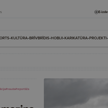
dars
E-izd
ORTS
•
KULTŪRA
•
BRĪVBRĪDIS
•
HOBIJI
•
KARIKATŪRA
•
PROJEKTI
•
ācija
#nauda
#reportāža