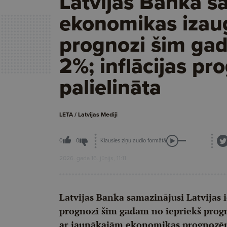
Latvijas Banka s
ekonomikas iza
prognozi šim gad
2%; inflācijas pr
palielināta
LETA / Latvijas Mediji
Klausies ziņu audio formātā
0
0
2026. gada 16. jūnijs, 11:11
Latvijas Banka samazinājusi Latvija
prognozi šim gadam no iepriekš progno
ar jaunākajām ekonomikas prognozēm,