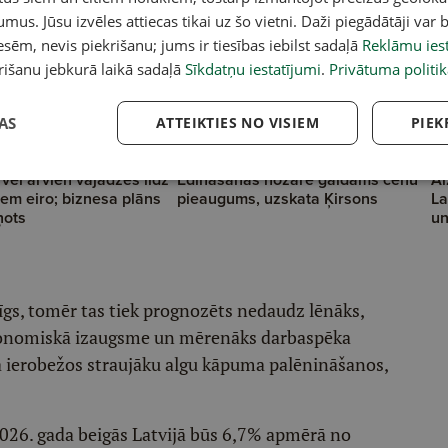
umus. Jūsu izvēles attiecas tikai uz šo vietni. Daži piegādātāji var b
sēm, nevis piekrišanu; jums ir tiesības iebilst sadaļā
Reklāmu iest
rišanu jebkurā laikā sadaļā
Sīkdatņu iestatījumi
.
Privātuma politik
AS
ATTEIKTIES NO VISIEM
PIEK
" vēl arvien vajadzēs līdz
Ēdināšanas nozarē gaidāms cenu
Ai
iem eiro; biznesa plāns
pieaugums, uzskata Ķirsons
La
ņots
un
īgs, tomēr tas tiek prognozēts nedaudz lēnāks,
ekonomiskā izaugsme un mērenāks darbaspēka
ja ierobežos straujāku algu kāpuma palēnināšanos,
026. gada beigās Latvijā būs 6,7% apmērā no