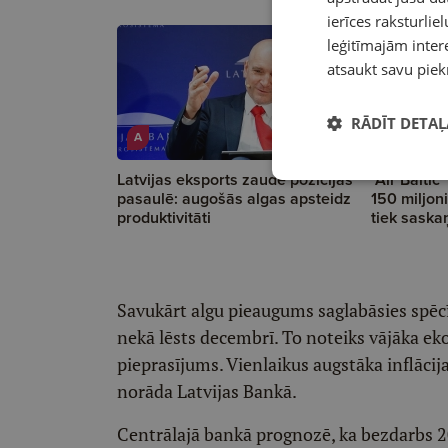
ierīces raksturliel
leģitīmajām intere
atsaukt savu piek
RĀDĪT DETAĻ
A
Latvijas eksports zaudē pozīcijas
"Air Baltic
pasaulē: augošās algas apsteidz
150 miljon
produktivitāti
tiek saska
Savukārt algu pieaugums saglabāsies spēc
nekā lēsts decembrī. To noteiks vājāka 
pieprasījums. Vienlaikus augstāka inflāci
norāda Latvijas Bankā.
Centrālajā bankā prognozē, ka bezdarbs 2