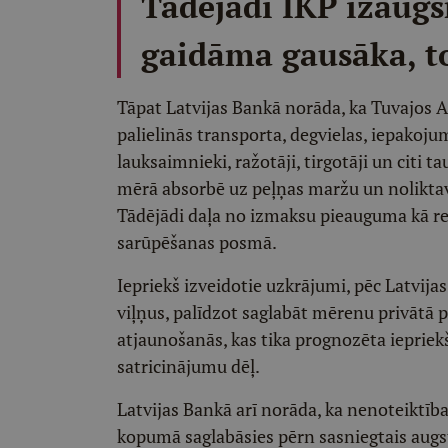
Tādējādi IKP izaugs
gaidāma gausāka, t
Tāpat Latvijas Bankā norāda, ka Tuvajos
palielinās transporta, degvielas, iepakoj
lauksaimnieki, ražotāji, tirgotāji un citi
mērā absorbē uz peļņas maržu un noliktav
Tādējādi daļa no izmaksu pieauguma kā reā
sarūpēšanas posmā.
Iepriekš izveidotie uzkrājumi, pēc Latvij
viļņus, palīdzot saglabāt mērenu privātā 
atjaunošanās, kas tika prognozēta iepriekš
satricinājumu dēļ.
Latvijas Bankā arī norāda, ka nenoteiktīb
kopumā saglabāsies pērn sasniegtais augsta