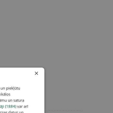
×
 un piekļūtu
ikālos
lāmu un satura
āji (1884)
var arī
cijas datus un