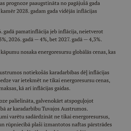
ijas prognoze paaugstināta no pagājušā gada
kamēr 2028. gadam gada vidējās inflācijas
 gadā pamatinflācija jeb inflācija, neietverot
3,3%, 2026. gadā — 4%, bet 2027. gadā — 4,3%.
 kāpumu nosaka energoresursu globālās cenas, kas
ustrumos notiekošās karadarbības dēļ inflācijas
priedze var ietekmēt ne tikai energoresursu cenas,
maksas, kā arī inflācijas gaidas.
noze palielināta, galvenokārt atspoguļojot
ībā ar karadarbību Tuvajos Austrumos.
umi varētu sadārdzināt ne tikai energoresursus,
un rūpniecībā plaši izmantotos naftas pārstrādes