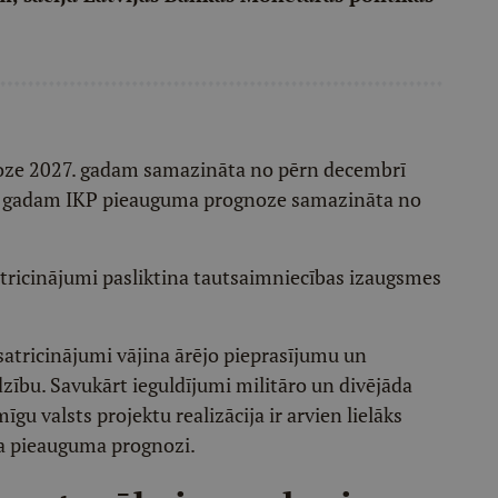
ze 2027. gadam samazināta no pērn decembrī
8. gadam IKP pieauguma prognoze samazināta no
satricinājumi pasliktina tautsaimniecības izaugsmes
satricinājumi vājina ārējo pieprasījumu un
dzību. Savukārt ieguldījumi militāro un divējāda
īgu valsts projektu realizācija ir arvien lielāks
na pieauguma prognozi.