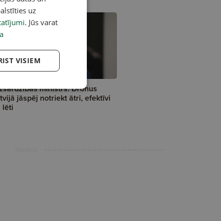
alstīties uz
atījumi
. Jūs varat
a
RIST VISIEM
zsardzības ministrs: Dronus
tvijā jāspēj notriekt ātri, efektīvi
 lēti
Reklāma