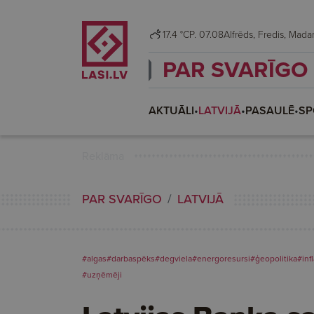
17.4 °C
P. 07.08
Alfrēds, Fredis, Ma
PAR SVARĪGO
AKTUĀLI
•
LATVIJĀ
•
PASAULĒ
•
SP
Reklāma
PAR SVARĪGO
LATVIJĀ
#algas
#darbaspēks
#degviela
#energoresursi
#ģeopolitika
#infl
#uzņēmēji