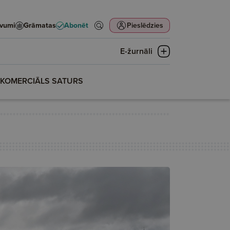
evumi
Grāmatas
Abonēt
Pieslēdzies
E-žurnāli
KOMERCIĀLS SATURS