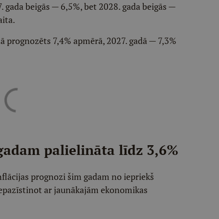
7. gada beigās — 6,5%, bet 2028. gada beigās —
ita.
dā prognozēts 7,4% apmērā, 2027. gadā — 7,3%
gadam palielināta līdz 3,6%
inflācijas prognozi šim gadam no iepriekš
iepazīstinot ar jaunākajām ekonomikas