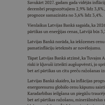
Savukārt 2027. gadam gada vidējās inflāc
decembrī prognozētajiem 2,9% līdz 3,8%, 
prognoze samazināta no 3,6% līdz 3,4%.
Vienlaikus Latvijas Bankā sagaida, ka 2026.
pārtikas un enerģijas cenas, Latvijā būs 
Latvijas Bankā norāda, ka iekšzemes cenu
pamatinflāciju ietekmēs ar novēlojumu.
Tāpat Latvijas Bankā atzīmē, ka Tuvajos A
riski ir kļuvuši izteikti augšupvērsti, jo s
bet arī pārtikas un citu preču ražošanas iz
Latvijas Bankā skaidro, ka inflācijas prog
energoresursu globālo cenu kāpumu saist
Karadarbības ieilgšana un piegāžu traucēj
bet arī pārtikas ražošanu, minerālmēslus 