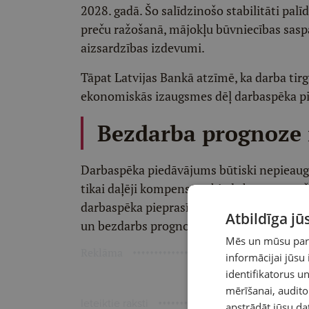
2028. gadā. Šo salīdzinošo stabilitāti palī
preču ražošanā, mājokļu būvniecības saspar
aizsardzības izdevumi.
Tāpat Latvijas Bankā atzīmē, ka darba tirg
ekonomiskās izaugsmes dēļ darbaspēka p
Bezdarba prognoze 
Darbaspēka piedāvājums būtiski nepieaug,
tikai daļēji kompensē sabiedrības noveco
darbaspēka pieprasījums mazinās tikai ned
Atbildīga j
un bezdarbs prognožu periodā turpinās sa
Mēs un mūsu partn
Reklāma
informācijai jūsu
identifikatorus 
mērīšanai, audit
Ieteiktie raksti
apstrādāt jūsu da