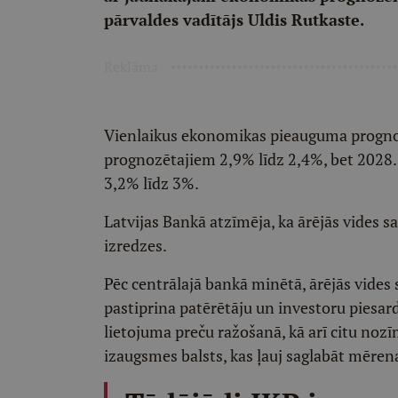
pārvaldes vadītājs Uldis Rutkaste.
Reklāma
Vienlaikus ekonomikas pieauguma progno
prognozētajiem 2,9% līdz 2,4%, bet 202
3,2% līdz 3%.
Latvijas Bankā atzīmēja, ka ārējās vides 
izredzes.
Pēc centrālajā bankā minētā, ārējās vides 
pastiprina patērētāju un investoru piesar
lietojuma preču ražošanā, kā arī citu nozīm
izaugsmes balsts, kas ļauj saglabāt mēre