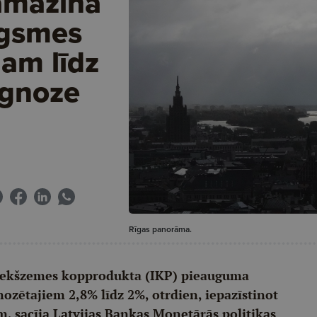
amazina
ugsmes
am līdz
ognoze
Rīgas panorāma.
s iekšzemes kopprodukta (IKP) pieauguma
zētajiem 2,8% līdz 2%, otrdien, iepazīstinot
 sacīja Latvijas Bankas Monetārās politikas