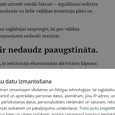
dzēs uzturēt vairāki faktori — ieguldījumi militāro
ošanās un lielie valdības investīciju plāni un
us saglabājas saspringts, lai gan vājākas
ieprasījums nedaudz mazinās.
ir nedaudz paaugstināta.
 jo iedzīvotāju ekonomiskās aktivitātes kāpums
šanu un migrācijas plūsmu ietekmi. Vienlaikus
audz, tāpēc darba tirgus saglabāsies saspringts
ūsu datu izmantošana
rukt.
eri izmantojam sīkdatnes un līdzīgas tehnoloģijas, lai saglabātu
 ierīcē un apstrādātu personas datus, piemēram, jūsu IP adresi, un
un pārlūkošanas datus, personalizētām reklāmām un saturam, rek
orijas ieskatiem un pakalpojumu uzlabošanai.
Trešo pušu piegādāt
tus šiem un citiem nolūkiem, tostarp izmantojot precīzus ģeolokā