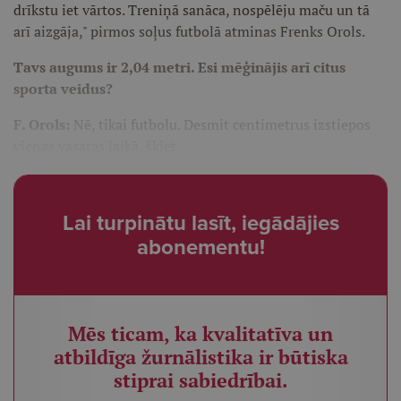
drīkstu iet vārtos. Treniņā sanāca, nospēlēju maču un tā
arī aizgāja," pirmos soļus futbolā atminas Frenks Orols.
Tavs augums ir 2,04 metri. Esi mēģinājis arī citus
sporta veidus?
F. Orols:
Nē, tikai futbolu. Desmit centimetrus izstiepos
vienas vasaras laikā, šķiet,
Lai turpinātu lasīt, iegādājies
abonementu!
Mēs ticam, ka kvalitatīva un
atbildīga žurnālistika ir būtiska
stiprai sabiedrībai.