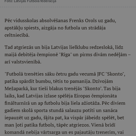
Foto: Latvijas Futbola federācija
Pēc vidusskolas absolvēšanas Frenks Orols uz gadu,
apstākļu spiests, aizgāja no futbola un strādāja
celtniecībā.
Tad atgriezās un bija Latvijas lielklubu redzeslokā, līdz
maijā debitēja čempionē "Rīga" un pirms divām nedēļām –
arī valstsvienībā.
"Futbolā trenēties sāku četru gadu vecumā JFC "Skonto",
patika spārdīt bumbu, tētis to pamanīja. Dzīvojām
Mežaparkā, kur tieši blakus trenējās "Skonto". Tas bija
laiks, kad Latvijas izlase spēlēja Eiropas čempionāta
finālturnīrā un ap futbolu bija liela ažiotāža. Pēc diviem
gadiem skolā sporta stundā salauzu potīti un sanāca
iepauzēt uz gadu, šķita pat, ka vispār jābeidz spēlēt, bet
man ļoti patika futbols, tāpēc atgriezos. Vienā brīdī
komandā nebija vārtsarga un es pajautāju trenerim, vai