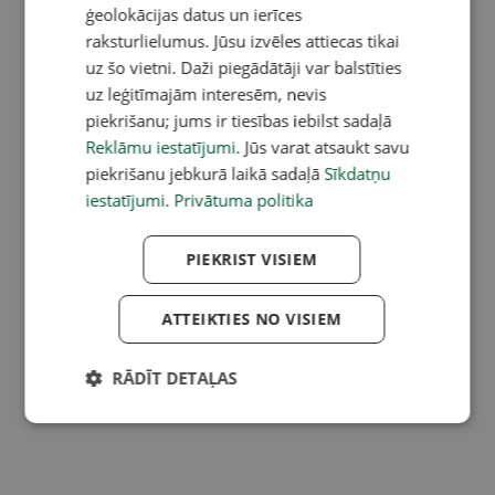
ģeolokācijas datus un ierīces
raksturlielumus. Jūsu izvēles attiecas tikai
uz šo vietni. Daži piegādātāji var balstīties
uz leģitīmajām interesēm, nevis
piekrišanu; jums ir tiesības iebilst sadaļā
Reklāmu iestatījumi
. Jūs varat atsaukt savu
piekrišanu jebkurā laikā sadaļā
Sīkdatņu
iestatījumi
.
Privātuma politika
PIEKRIST VISIEM
ATTEIKTIES NO VISIEM
RĀDĪT DETAĻAS