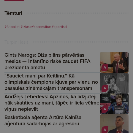
Tēmturi
#futbolisti
#izlase
#sacensības
#sportisti
Turpini lasīt
Gints Narogs: Dižs plāns pārvēršas
mēslos — Infantīno riskē zaudēt FIFA
prezidenta amatu
A
"Sauciet mani par Keitlinu." Kā
olimpiskais čempions kļuva par vienu no
pasaules zināmākajām transpersonām
A
Andžejs Ļebedevs: Apzinos, ka līdzjutēji
nāk skatīties uz mani, tāpēc ir liela vēlme
viņus nepievilt
A
Basketbola aģenta Artūra Kalnīša
aģentūra sadarbojas ar agresoru
A