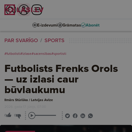
E-izdevumi
Grāmatas
Abonēt
PAR SVARĪGO
SPORTS
#futbolisti
#izlase
#sacensības
#sportisti
Futbolists Frenks Orols
— uz izlasi caur
būvlaukumu
Ilmārs Stūriška / Latvijas Avīze
2026. gada 17. jūnijs, 07:00
0
0