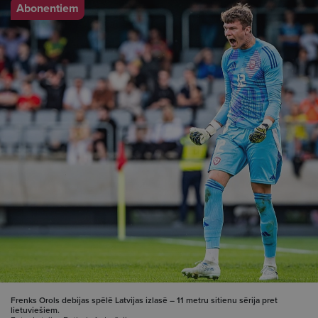
Abonentiem
Frenks Orols debijas spēlē Latvijas izlasē – 11 metru sitienu sērija pret
lietuviešiem.