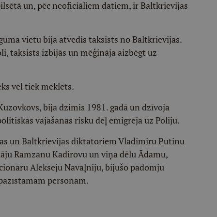
ilsētā un, pēc neoficiāliem datiem, ir Baltkrievijas
uma vietu bija atvedis taksists no Baltkrievijas.
i, taksists izbijās un mēģināja aizbēgt uz
eks vēl tiek meklēts.
Kuzovkovs, bija dzimis 1981. gadā un dzīvoja
olitiskas vajāšanas risku dēļ emigrēja uz Poliju.
jas un Baltkrievijas diktatoriem Vladimiru Putinu
tāju Ramzanu Kadirovu un viņa dēlu Ādamu,
icionāru Alekseju Navaļniju, bijušo padomju
jā pazīstamām personām.