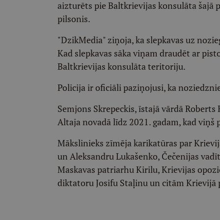
aizturēts pie Baltkrievijas konsulāta šajā p
pilsonis.
"DzikMedia" ziņoja, ka slepkavas uz nozieg
Kad slepkavas sāka viņam draudēt ar pistol
Baltkrievijas konsulāta teritoriju.
Policija ir oficiāli paziņojusi, ka noziedzni
Semjons Skrepeckis, īstajā vārdā Roberts 
Altaja novadā līdz 2021. gadam, kad viņš p
Mākslinieks zīmēja karikatūras par Krievi
un Aleksandru Lukašenko, Čečenijas vadī
Maskavas patriarhu Kirilu, Krievijas opoz
diktatoru Josifu Staļinu un citām Krievi