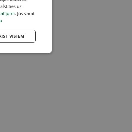
alstīties uz
atījumi
. Jūs varat
a
RIST VISIEM