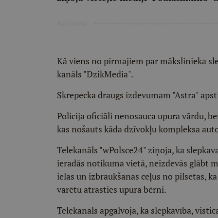
Reklāma
Kā viens no pirmajiem par mākslinieka sle
kanāls "DzikMedia".
Skrepecka draugs izdevumam "Astra" apstip
Policija oficiāli nenosauca upura vārdu, bet
kas nošauts kāda dzīvokļu kompleksa auto
Telekanāls "wPolsce24" ziņoja, ka slepkava
ieradās notikuma vietā, neizdevās glābt mā
ielas un izbraukšanas ceļus no pilsētas, k
varētu atrasties upura bērni.
Telekanāls apgalvoja, ka slepkavībā, vistic