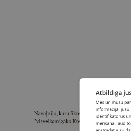
Atbildīga j
Mēs un mūsu partn
informācijai jūsu
Navaļniju, kuru Skrepeckis attēlojis vismaz
identifikatorus 
"visveiksmīgāko Kremļa projektu, kas iznīc
mērīšanai, audit
apstrādāt jūsu da