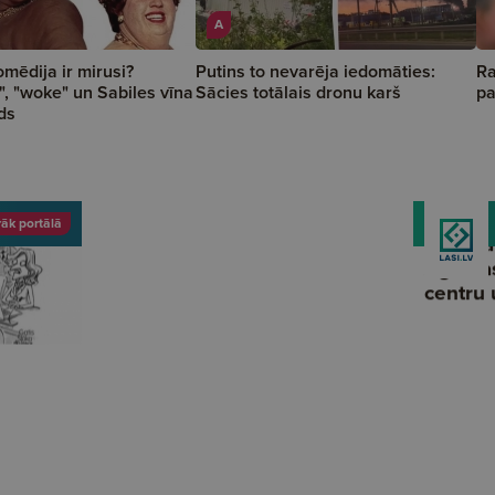
A
omēdija ir mirusi?
Putins to nevarēja iedomāties:
Ra
", "woke" un Sabiles vīna
Sācies totālais dronu karš
pa
ds