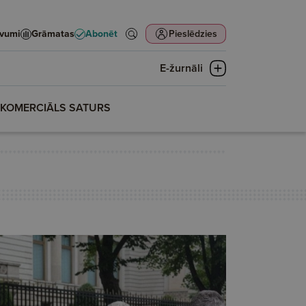
evumi
Grāmatas
Abonēt
Pieslēdzies
E-žurnāli
KOMERCIĀLS SATURS