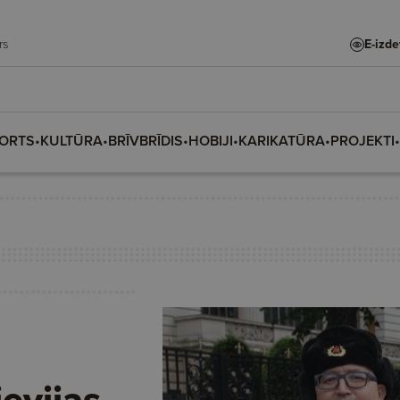
adars
E-izd
ORTS
•
KULTŪRA
•
BRĪVBRĪDIS
•
HOBIJI
•
KARIKATŪRA
•
PROJEKTI
•
ievijas