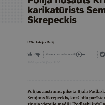
karikatūrists Se
Skrepeckis
LETA / Latvijas Mediji
Klausies ziņu audio formātā
1
0
2026. gada 16. jūnijs, 14:05
Polijas austrumu pilsētā Bjala Podlas
Semjons Skrepeckis, kurš bija pazīst
ziņoja vietējie mediji "Podlaski.info" 