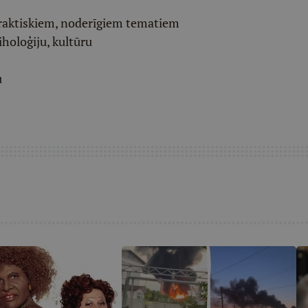
raktiskiem, noderīgiem tematiem
iholoģiju, kultūru
u