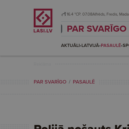
16.4 °C
P. 07.08
Alfrēds, Fredis, M
PAR SVARĪGO
AKTUĀLI
•
LATVIJĀ
•
PASAULĒ
•
SP
Reklāma
PAR SVARĪGO
PASAULĒ
Polijā nošauts Kr