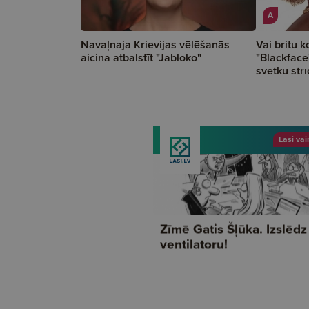
A
Navaļnaja Krievijas vēlēšanās
Vai britu k
aicina atbalstīt "Jabloko"
"Blackface
svētku strī