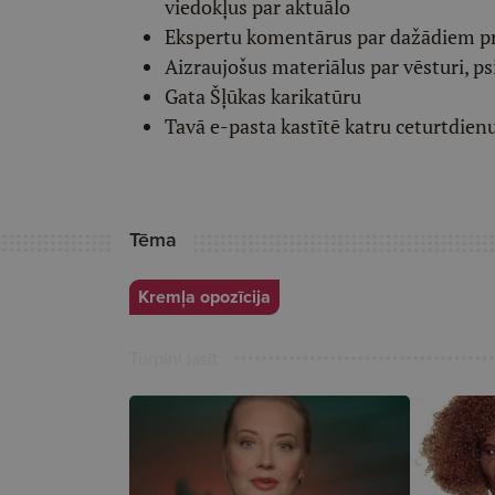
viedokļus par aktuālo
Ekspertu komentārus par dažādiem p
Aizraujošus materiālus par vēsturi, ps
Gata Šļūkas karikatūru
Tavā e-pasta kastītē katru ceturtdien
Tēma
Kremļa opozīcija
Turpini lasīt