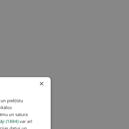
×
 un piekļūtu
ikālos
lāmu un satura
āji (1884)
var arī
cijas datus un