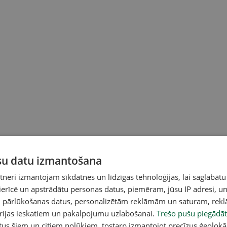
ūsu datu izmantošana
eri izmantojam sīkdatnes un līdzīgas tehnoloģijas, lai saglabātu
 ierīcē un apstrādātu personas datus, piemēram, jūsu IP adresi, un
 trīs karikatūrās, mākslinieks bija nosaucis par
un pārlūkošanas datus, personalizētām reklāmām un saturam, rek
ināja Krievijas opozīciju".
orijas ieskatiem un pakalpojumu uzlabošanai.
Trešo pušu piegādāt
tus šiem un citiem nolūkiem, tostarp izmantojot precīzus ģeolokā