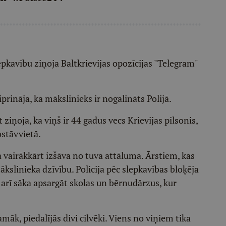
pkavību ziņoja Baltkrievijas opozīcijas "Telegram"
rināja, ka mākslinieks ir nogalināts Polijā.
 ziņoja, ka viņš ir 44 gadus vecs Krievijas pilsonis,
stāvvietā.
 vairākkārt izšāva no tuva attāluma. Ārstiem, kas
kslinieka dzīvību. Policija pēc slepkavības bloķēja
ā arī sāka apsargāt skolas un bērnudārzus, kur
amāk, piedalījās divi cilvēki. Viens no viņiem tika