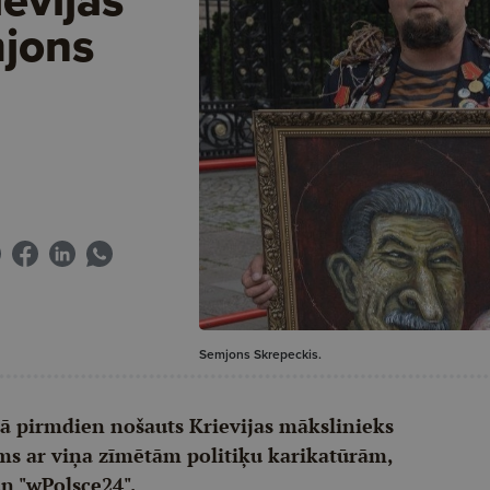
mjons
Semjons Skrepeckis.
kā pirmdien nošauts Krievijas mākslinieks
ams ar viņa zīmētām politiķu karikatūrām,
un "wPolsce24".