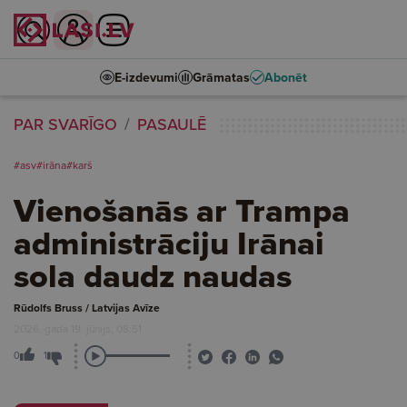
E-izdevumi
Grāmatas
Abonēt
PAR SVARĪGO
PASAULĒ
#asv
#irāna
#karš
Vienošanās ar Trampa
administrāciju Irānai
sola daudz naudas
Rūdolfs Bruss / Latvijas Avīze
2026. gada 19. jūnijs, 08:51
0
1