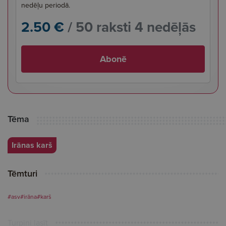
nedēļu periodā.
2.50 €
/ 50 raksti 4 nedēļās
Abonē
Tēma
Irānas karš
Tēmturi
#asv
#irāna
#karš
Turpini lasīt