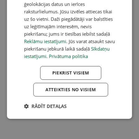
ģeolokācijas datus un ierīces
raksturlielumus. Jūsu izvēles attiecas tikai
uz šo vietni. Daži piegādātāji var balstīties
uz leģitīmajām interesēm, nevis
piekrišanu; jums ir tiesības iebilst sadaļā
Reklāmu iestatījumi
. Jūs varat atsaukt savu
piekrišanu jebkurā laikā sadaļā
Sīkdatņu
iestatījumi
.
Privātuma politika
PIEKRIST VISIEM
ATTEIKTIES NO VISIEM
RĀDĪT DETAĻAS