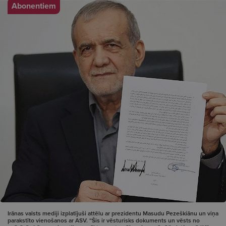
Abonentiem
Irānas valsts mediji izplatījuši attēlu ar prezidentu Masudu Pezeškiānu un viņa
parakstīto vienošanos ar ASV. “Šis ir vēsturisks dokuments un vēsts no