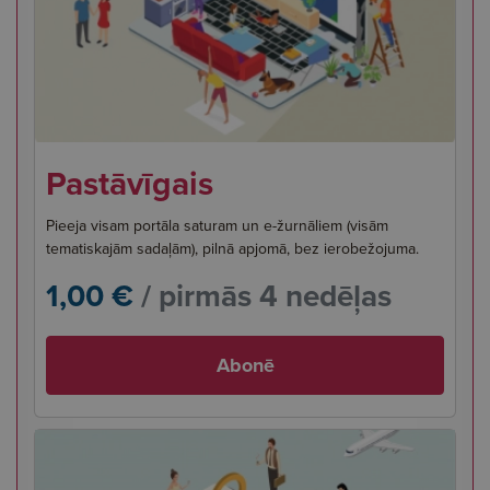
Pastāvīgais
Pieeja visam portāla saturam un e-žurnāliem (visām
tematiskajām sadaļām), pilnā apjomā, bez ierobežojuma.
1,00 €
/ pirmās 4 nedēļas
Abonē