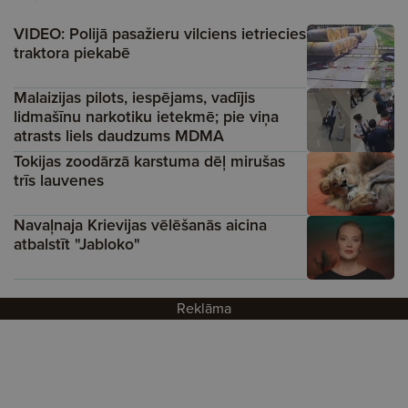
VIDEO: Polijā pasažieru vilciens ietriecies
traktora piekabē
Malaizijas pilots, iespējams, vadījis
lidmašīnu narkotiku ietekmē; pie viņa
atrasts liels daudzums MDMA
Tokijas zoodārzā karstuma dēļ mirušas
trīs lauvenes
Navaļnaja Krievijas vēlēšanās aicina
atbalstīt "Jabloko"
Reklāma