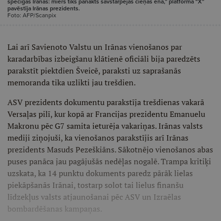
spēcīgās Irānas: miers tiks panākts savstarpējas cieņas ēnā,” platformā “X”
pavēstīja Irānas prezidents.
Foto: AFP/Scanpix
Lai arī Savienoto Valstu un Irānas vienošanos par
karadarbības izbeigšanu klātienē oficiāli bija paredzēts
parakstīt piektdien Šveicē, paraksti uz saprašanās
memoranda tika uzlikti jau trešdien.
ASV prezidents dokumentu parakstīja trešdienas vakarā
Versaļas pilī, kur kopā ar Francijas prezidentu Emanuelu
Makronu pēc G7 samita ieturēja vakariņas. Irānas valsts
mediji ziņojuši, ka vienošanos parakstījis arī Irānas
prezidents Masuds Pezeškiāns. Sākotnējo vienošanos abas
puses panāca jau pagājušās nedēļas nogalē. Trampa kritiķi
uzskata, ka 14 punktu dokuments paredz pārāk lielas
piekāpšanās Irānai, tostarp solot tai lielus finanšu
līdzekļus valsts atjaunošanai pēc ASV un Izraēlas
bombardēšanas kampaņas.