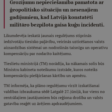
Grozījumu nepieciešamība pamatota ar
ģeopolitisko situāciju un nesenajiem
gadījumiem, kad Latvijā konstatēti
militāro bezpilota gaisa kuģu incidenti.
Likumdevēja ieskatā jaunais regulējums stiprinās
iedzīvotāju tiesisko paļāvību, veicinās uzticēšanos valsts
aizsardzības sistēmai un nodrošinās taisnīgu un operatīvu
kompensāciju par nodarīto kaitējumu.
Tieslietu ministrijā (TM) norādīja, ka nākamais solis būs
Ministru kabineta noteikumu izstrāde, kuros noteiks
kompensāciju piešķiršanas kārtību un apmēru.
TM informēja, ka plāno regulējumu virzīt izskatīšanai
valdības izbraukuma sēdē Latgalē 27. jūnijā, kur viens no
centrālajiem jautājumiem būs reģiona drošība un valsts
gatavība reaģēt uz ārējiem apdraudējumiem.