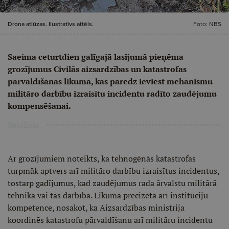
Drona atlūzas. Ilustratīvs attēls.
Foto: NBS
Saeima ceturtdien galīgajā lasījumā pieņēma
grozījumus Civilās aizsardzības un katastrofas
pārvaldīšanas likumā, kas paredz ieviest mehānismu
militāro darbību izraisītu incidentu radīto zaudējumu
kompensēšanai.
Reklāma
Ar grozījumiem noteikts, ka tehnogēnās katastrofas
turpmāk aptvers arī militāro darbību izraisītus incidentus,
tostarp gadījumus, kad zaudējumus rada ārvalstu militārā
tehnika vai tās darbība. Likumā precizēta arī institūciju
kompetence, nosakot, ka Aizsardzības ministrija
koordinēs katastrofu pārvaldīšanu arī militāru incidentu