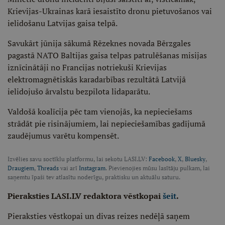
Krievijas-Ukrainas karā iesaistīto dronu pietuvošanos vai
ielidošanu Latvijas gaisa telpā.
Savukārt jūnija sākumā Rēzeknes novada Bērzgales
pagastā NATO Baltijas gaisa telpas patrulēšanas misijas
iznīcinātāji no Francijas notriekuši Krievijas
elektromagnētiskās karadarbības rezultātā Latvijā
ielidojušo ārvalstu bezpilota lidaparātu.
Valdošā koalīcija pēc tam vienojās, ka nepieciešams
strādāt pie risinājumiem, lai nepieciešamības gadījumā
zaudējumus varētu kompensēt.
Izvēlies savu soctīklu platformu, lai sekotu LASI.LV:
Facebook
,
X
,
Bluesky
,
Draugiem
,
Threads
vai arī
Instagram
. Pievienojies mūsu lasītāju pulkam, lai
saņemtu īpaši tev atlasītu noderīgu, praktisku un aktuālu saturu.
Pieraksties LASI.LV redaktora vēstkopai
šeit
.
Pieraksties vēstkopai un divas reizes nedēļā saņem