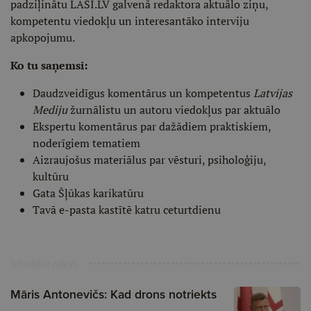
padziļinātu LASI.LV galvenā redaktora aktuālo ziņu,
kompetentu viedokļu un interesantāko interviju
apkopojumu.
Ko tu saņemsi:
Daudzveidīgus komentārus un kompetentus
Latvijas
Mediju
žurnālistu un autoru viedokļus par aktuālo
Ekspertu komentārus par dažādiem praktiskiem,
noderīgiem tematiem
Aizraujošus materiālus par vēsturi, psiholoģiju,
kultūru
Gata Šļūkas karikatūru
Tavā e-pasta kastītē katru ceturtdienu
Ieteiktie raksti
Māris Antonevičs: Kad drons notriekts