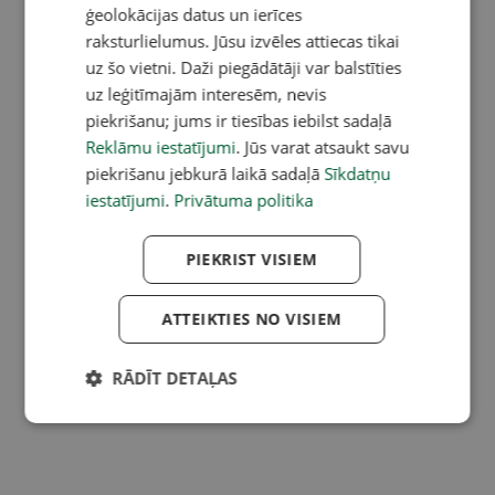
ģeolokācijas datus un ierīces
raksturlielumus. Jūsu izvēles attiecas tikai
uz šo vietni. Daži piegādātāji var balstīties
uz leģitīmajām interesēm, nevis
piekrišanu; jums ir tiesības iebilst sadaļā
Reklāmu iestatījumi
. Jūs varat atsaukt savu
piekrišanu jebkurā laikā sadaļā
Sīkdatņu
iestatījumi
.
Privātuma politika
PIEKRIST VISIEM
ATTEIKTIES NO VISIEM
RĀDĪT DETAĻAS