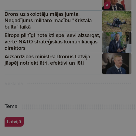
A
Drons uz skolotāju mājas jumta.
Negadījums militāro mācību "Kristāla
bulta" laikā
Eiropa pilnīgi noteikti spēj sevi aizsargāt,
vērtē NATO stratēģiskās komunikācijas
direktors
Aizsardzības ministrs: Dronus Latvijā
jāspēj notriekt ātri, efektīvi un lēti
Reklāma
Tēma
Latvijā