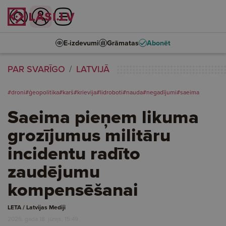
E-izdevumi
Grāmatas
Abonēt
PAR SVARĪGO
LATVIJĀ
#droni
#ģeopolitika
#karš
#krievija
#lidroboti
#nauda
#negadījumi
#saeima
Saeima pieņem likuma
grozījumus militāru
incidentu radīto
zaudējumu
kompensēšanai
LETA / Latvijas Mediji
2026. gada 18. jūnijs, 15:49