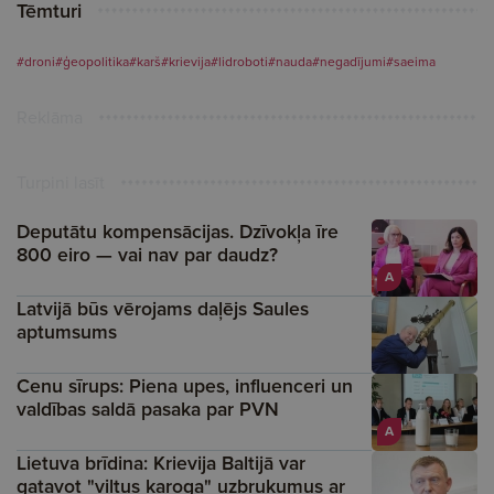
Tēmturi
#droni
#ģeopolitika
#karš
#krievija
#lidroboti
#nauda
#negadījumi
#saeima
Reklāma
Turpini lasīt
Deputātu kompensācijas. Dzīvokļa īre
800 eiro — vai nav par daudz?
A
Latvijā būs vērojams daļējs Saules
aptumsums
Cenu sīrups: Piena upes, influenceri un
valdības saldā pasaka par PVN
A
Lietuva brīdina: Krievija Baltijā var
gatavot "viltus karoga" uzbrukumus ar