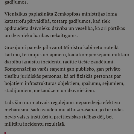
gadījumos.
Vienlaikus paplašināta Zemkopības ministrijas loma
katastrofu pārvaldībā, tostarp gadījumos, kad tiek
apdraudēta dzīvnieku dzīvība un veselība, kā arī pārtikas
un dzīvnieku barības nekaitīgums.
Grozījumi paredz pilnvarot Ministru kabinetu noteikt
kārtību, termiņus un apmēru, kādā kompensējami militāro
darbību izraisītu incidentu radītie tiešie zaudējumi.
Kompensācijas varēs saņemt gan publisko, gan privāto
tiesību juridiskās personas, kā arī fiziskās personas par
bojātiem infrastruktūras objektiem, īpašumu, sējumiem,
stādījumiem, mežaudzēm un dzīvniekiem.
Līdz šim normatīvais regulējums neparedzēja efektīvu
mehānismu šādu zaudējumu atlīdzināšanai, jo tie rodas
nevis valsts institūciju prettiesiskas rīcības dēļ, bet
militāru incidentu rezultātā.