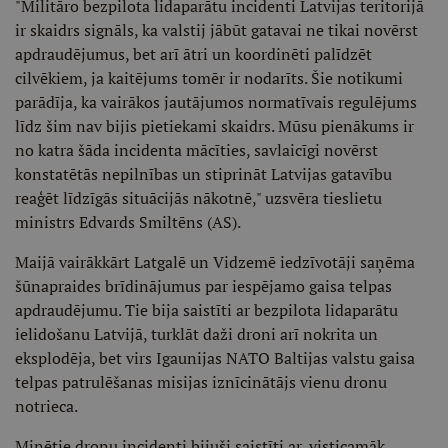
"Militāro bezpilota lidaparātu incidenti Latvijas teritorijā
ir skaidrs signāls, ka valstij jābūt gatavai ne tikai novērst
apdraudējumus, bet arī ātri un koordinēti palīdzēt
cilvēkiem, ja kaitējums tomēr ir nodarīts. Šie notikumi
parādīja, ka vairākos jautājumos normatīvais regulējums
līdz šim nav bijis pietiekami skaidrs. Mūsu pienākums ir
no katra šāda incidenta mācīties, savlaicīgi novērst
konstatētās nepilnības un stiprināt Latvijas gatavību
reaģēt līdzīgās situācijās nākotnē," uzsvēra tieslietu
ministrs Edvards Smiltēns (AS).
Maijā vairākkārt Latgalē un Vidzemē iedzīvotāji saņēma
šūnapraides brīdinājumus par iespējamo gaisa telpas
apdraudējumu. Tie bija saistīti ar bezpilota lidaparātu
ielidošanu Latvijā, turklāt daži droni arī nokrita un
eksplodēja, bet virs Igaunijas NATO Baltijas valstu gaisa
telpas patrulēšanas misijas iznīcinātājs vienu dronu
notrieca.
Minētie dronu incidenti bijuši saistīti ar, visticamāk,