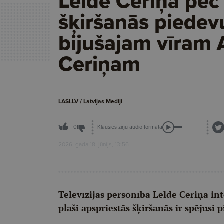
Lelde Ceriņa pēc
šķiršanās piedev
bijušajam vīram 
Ceriņam
LASI.LV / Latvijas Mediji
Klausies ziņu audio formātā
1
0
2026. gada 18. jūnijs, 13:56
Televīzijas personība Lelde Ceriņa int
plaši apspriestās šķiršanās ir spējus