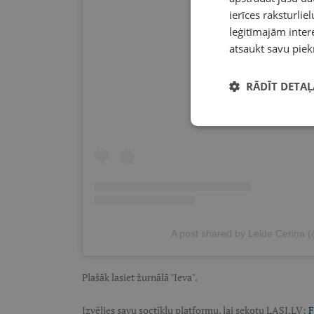
ierīces raksturliel
leģitīmajām intere
atsaukt savu piek
View this post on Ins
RĀDĪT DETAĻ
A post shared by Lelde Ceriņa 
Plašāk lasiet žurnālā "Ieva".
Izvēlies savu soctīklu platformu, lai sekotu LASI.LV:
F