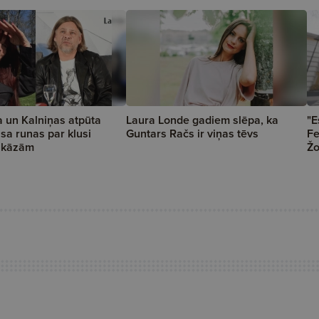
a un Kalniņas atpūta
Laura Londe gadiem slēpa, ka
"E
isa runas par klusi
Guntars Račs ir viņas tēvs
Fe
 kāzām
Žo