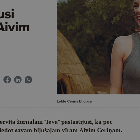
usi
Aivim
Lelde Ceriņa Etiopijā.
ervijā žurnālam "Ieva" pastāstījusi, ka pēc
i piedot savam bijušajam vīram Aivim Ceriņam.