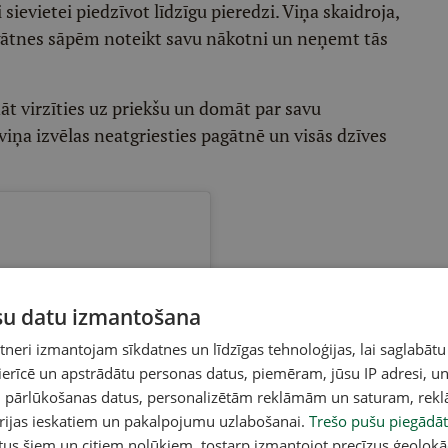
sievietei piedzīvot līdzīgu pieredzi. Viņa skaidroja,
ātnes sāpēm noteikt savu nākotni un neņemt tās
nāt virzīties uz priekšu un domāt par savu
viņa izvēlas neatgriesties pagātnē un visās dzīves
ūsu datu izmantošana
eri izmantojam sīkdatnes un līdzīgas tehnoloģijas, lai saglabātu
 ierīcē un apstrādātu personas datus, piemēram, jūsu IP adresi, un
un pārlūkošanas datus, personalizētām reklāmām un saturam, rek
orijas ieskatiem un pakalpojumu uzlabošanai.
Trešo pušu piegādāt
tus šiem un citiem nolūkiem, tostarp izmantojot precīzus ģeolokā