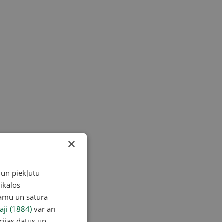
×
 un piekļūtu
ikālos
lāmu un satura
āji (1884)
var arī
cijas datus un