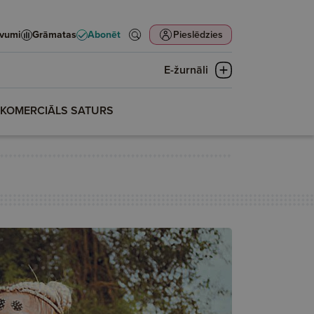
evumi
Grāmatas
Abonēt
Pieslēdzies
E-žurnāli
KOMERCIĀLS SATURS