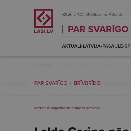
26.2 °C
C. 06.08
Aisma, Askolds
PAR SVARĪGO
AKTUĀLI
•
LATVIJĀ
•
PASAULĒ
•
SP
Reklāma
PAR SVARĪGO
BRĪVBRĪDIS
#dzīvesstils
#partnerattiecības
#slavenības