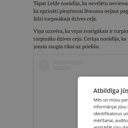
Tāpat Lelde norādīja, ka nevēlētu nevienai 
ka apzināti pieņēmusi lēmumu neļaut pag
līdzi turpmākajā dzīves ceļā.
Viņa uzsvēra, ka viņai svarīgākais ir turpi
turpmāko dzīves ceļu. Ceriņa norādīja, ka 
jomās raugās tikai uz priekšu.
Atbildīga j
Mēs un mūsu partn
informācijai jūsu
identifikatorus 
mērīšanai, audit
apstrādāt jūsu da