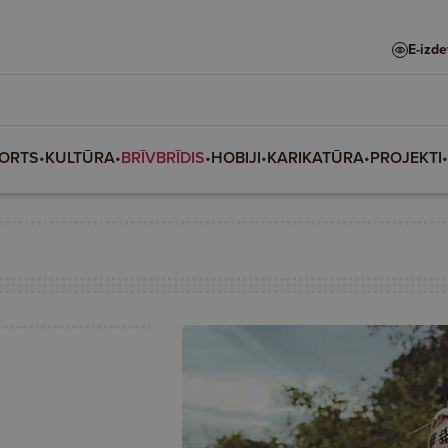
E-izd
ORTS
•
KULTŪRA
•
BRĪVBRĪDIS
•
HOBIJI
•
KARIKATŪRA
•
PROJEKTI
•