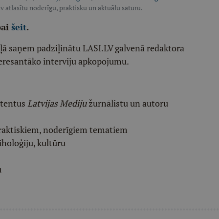
v atlasītu noderīgu, praktisku un aktuālu saturu.
pai
šeit
.
ēļā saņem padziļinātu LASI.LV galvenā redaktora
eresantāko interviju apkopojumu.
etentus
Latvijas Mediju
žurnālistu un autoru
raktiskiem, noderīgiem tematiem
iholoģiju, kultūru
u