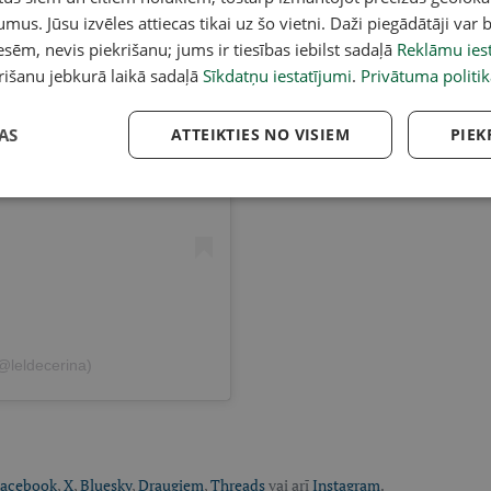
umus. Jūsu izvēles attiecas tikai uz šo vietni. Daži piegādātāji var b
sēm, nevis piekrišanu; jums ir tiesības iebilst sadaļā
Reklāmu iest
rišanu jebkurā laikā sadaļā
Sīkdatņu iestatījumi
.
Privātuma politik
tagram
AS
ATTEIKTIES NO VISIEM
PIEK
(@leldecerina)
acebook
,
X
,
Bluesky
,
Draugiem
,
Threads
vai arī
Instagram
.