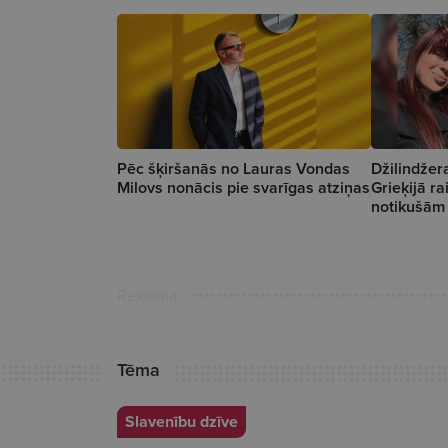
Pēc šķiršanās no Lauras Vondas
Džilindžer
Milovs nonācis pie svarīgas atziņas
Grieķijā ra
notikušām
Reklāma
Tēma
Slavenību dzīve