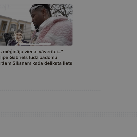
s mēģināju vienai vāverītei…"
lipe Gabriels lūdz padomu
ržam Siksnam kādā delikātā lietā