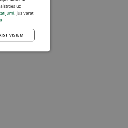
alstīties uz
atījumi
. Jūs varat
a
RIST VISIEM