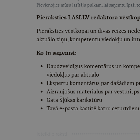
Pievienojies mūsu lasītāju pulkam, lai saņemtu īpaši te
Pieraksties LASI.LV redaktora vēstko
Pieraksties vēstkopai un divas reizes ned
aktuālo ziņu, kompetentu viedokļu un int
Ko tu saņemsi:
Daudzveidīgus komentārus un komp
viedokļus par aktuālo
Ekspertu komentārus par dažādiem p
Aizraujošus materiālus par vēsturi, ps
Gata Šļūkas karikatūru
Tavā e-pasta kastītē katru ceturtdien
Ieteiktie raksti