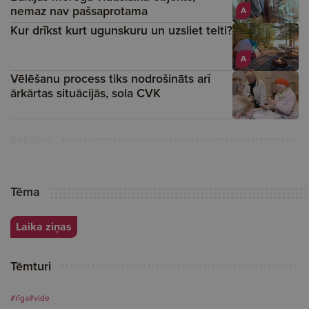
nemaz nav pašsaprotama
A
Kur drīkst kurt ugunskuru un uzsliet telti?
A
Vēlēšanu process tiks nodrošināts arī
ārkārtas situācijās, sola CVK
Reklāma
Tēma
Laika ziņas
Tēmturi
#rīga
#vide