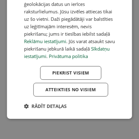
ģeolokācijas datus un ierīces
raksturlielumus. Jūsu izvēles attiecas tikai
uz šo vietni. Daži piegādātāji var balstīties
uz leģitīmajām interesēm, nevis
piekrišanu; jums ir tiesības iebilst sadaļā
Reklāmu iestatījumi
. Jūs varat atsaukt savu
piekrišanu jebkurā laikā sadaļā
Sīkdatņu
iestatījumi
.
Privātuma politika
PIEKRIST VISIEM
ATTEIKTIES NO VISIEM
RĀDĪT DETAĻAS