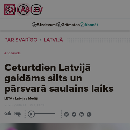
E-izdevumi
Grāmatas
Abonēt
PAR SVARĪGO
LATVIJĀ
#rīga
#vide
Ceturtdien Latvijā
gaidāms silts un
pārsvarā saulains laiks
LETA / Latvijas Mediji
2026. gada 18. jūnijs, 08:18
0
0