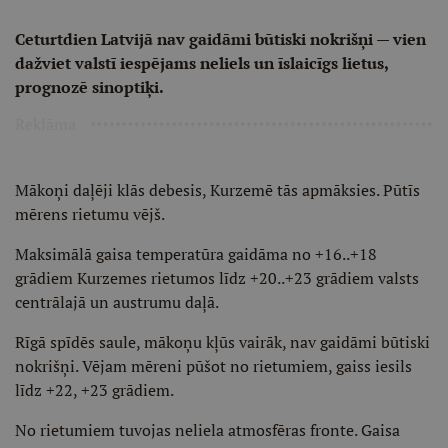
Ceturtdien Latvijā nav gaidāmi būtiski nokrišņi — vien
dažviet valstī iespējams neliels un īslaicīgs lietus,
prognozē sinoptiķi.
Reklāma
Mākoņi daļēji klās debesis, Kurzemē tās apmāksies. Pūtīs
mērens rietumu vējš.
Maksimālā gaisa temperatūra gaidāma no +16..+18
grādiem Kurzemes rietumos līdz +20..+23 grādiem valsts
centrālajā un austrumu daļā.
Rīgā spīdēs saule, mākoņu kļūs vairāk, nav gaidāmi būtiski
nokrišņi. Vējam mēreni pūšot no rietumiem, gaiss iesils
līdz +22, +23 grādiem.
No rietumiem tuvojas neliela atmosfēras fronte. Gaisa