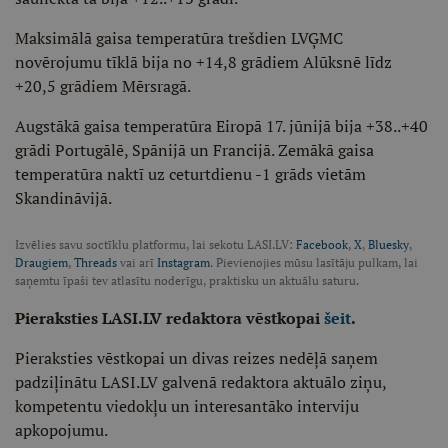
Maksimālā gaisa temperatūra trešdien LVĢMC
novērojumu tīklā bija no +14,8 grādiem Alūksnē līdz
+20,5 grādiem Mērsragā.
Augstākā gaisa temperatūra Eiropā 17. jūnijā bija +38..+40
grādi Portugālē, Spānijā un Francijā. Zemākā gaisa
temperatūra naktī uz ceturtdienu -1 grāds vietām
Skandināvijā.
Izvēlies savu soctīklu platformu, lai sekotu LASI.LV:
Facebook
,
X
,
Bluesky
,
Draugiem
,
Threads
vai arī
Instagram
. Pievienojies mūsu lasītāju pulkam, lai
saņemtu īpaši tev atlasītu noderīgu, praktisku un aktuālu saturu.
Pieraksties LASI.LV redaktora vēstkopai
šeit
.
Pieraksties vēstkopai un divas reizes nedēļā saņem
padziļinātu LASI.LV galvenā redaktora aktuālo ziņu,
kompetentu viedokļu un interesantāko interviju
apkopojumu.