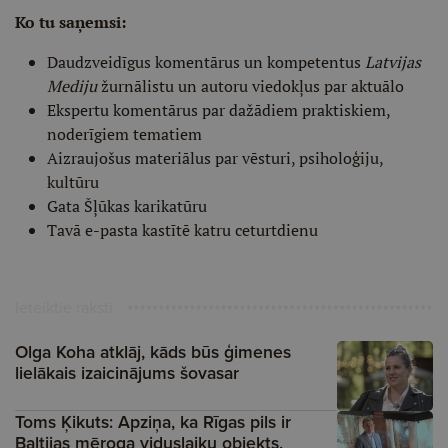
Ko tu saņemsi:
Daudzveidīgus komentārus un kompetentus
Latvijas
Mediju
žurnālistu un autoru viedokļus par aktuālo
Ekspertu komentārus par dažādiem praktiskiem,
noderīgiem tematiem
Aizraujošus materiālus par vēsturi, psiholoģiju,
kultūru
Gata Šļūkas karikatūru
Tavā e-pasta kastītē katru ceturtdienu
Ieteiktie raksti
Olga Koha atklāj, kāds būs ģimenes
lielākais izaicinājums šovasar
Toms Ķikuts: Apziņa, ka Rīgas pils ir
Baltijas mēroga viduslaiku objekts,