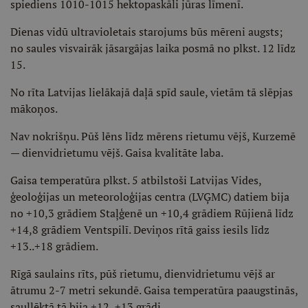
spiediens 1010-1015 hektopaskāli jūras līmenī.
Dienas vidū ultravioletais starojums būs mēreni augsts;
no saules visvairāk jāsargājas laika posmā no plkst. 12 līdz
15.
No rīta Latvijas lielākajā daļā spīd saule, vietām tā slēpjas
mākoņos.
Nav nokrišņu. Pūš lēns līdz mērens rietumu vējš, Kurzemē
— dienvidrietumu vējš. Gaisa kvalitāte laba.
Gaisa temperatūra plkst. 5 atbilstoši Latvijas Vides,
ģeoloģijas un meteoroloģijas centra (LVĢMC) datiem bija
no +10,3 grādiem Staļģenē un +10,4 grādiem Rūjienā līdz
+14,8 grādiem Ventspilī. Deviņos rītā gaiss iesils līdz
+13..+18 grādiem.
Rīgā saulains rīts, pūš rietumu, dienvidrietumu vējš ar
ātrumu 2-7 metri sekundē. Gaisa temperatūra paaugstinās,
saullēktā tā bija +12..+13 grādi.