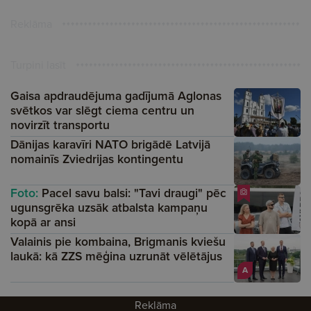
Reklāma
Turpini lasīt
Gaisa apdraudējuma gadījumā Aglonas
svētkos var slēgt ciema centru un
novirzīt transportu
Dānijas karavīri NATO brigādē Latvijā
nomainīs Zviedrijas kontingentu
Foto:
Pacel savu balsi: "Tavi draugi" pēc
ugunsgrēka uzsāk atbalsta kampaņu
kopā ar ansi
Valainis pie kombaina, Brigmanis kviešu
laukā: kā ZZS mēģina uzrunāt vēlētājus
A
Reklāma