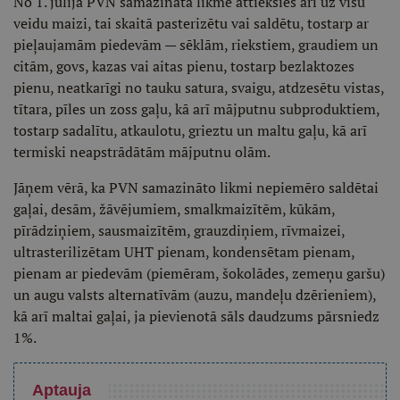
No 1. jūlija PVN samazinātā likme attieksies arī uz visu
veidu maizi, tai skaitā pasterizētu vai saldētu, tostarp ar
pieļaujamām piedevām — sēklām, riekstiem, graudiem un
citām, govs, kazas vai aitas pienu, tostarp bezlaktozes
pienu, neatkarīgi no tauku satura, svaigu, atdzesētu vistas,
tītara, pīles un zoss gaļu, kā arī mājputnu subproduktiem,
tostarp sadalītu, atkaulotu, grieztu un maltu gaļu, kā arī
termiski neapstrādātām mājputnu olām.
Jāņem vērā, ka PVN samazināto likmi nepiemēro saldētai
gaļai, desām, žāvējumiem, smalkmaizītēm, kūkām,
pīrādziņiem, sausmaizītēm, grauzdiņiem, rīvmaizei,
ultrasterilizētam UHT pienam, kondensētam pienam,
pienam ar piedevām (piemēram, šokolādes, zemeņu garšu)
un augu valsts alternatīvām (auzu, mandeļu dzērieniem),
kā arī maltai gaļai, ja pievienotā sāls daudzums pārsniedz
1%.
Aptauja