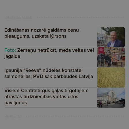
Ieteiktie raksti
Ēdināšanas nozarē gaidāms cenu
pieaugums, uzskata Ķirsons
Foto:
Zemeņu netrūkst, meža veltes vēl
jāgaida
Igaunijā "Reeva" nūdelēs konstatē
salmonellas; PVD sāk pārbaudes Latvijā
Visiem Centrāltirgus gaļas tirgotājiem
atrastas tirdzniecības vietas citos
paviljonos
Reklāma