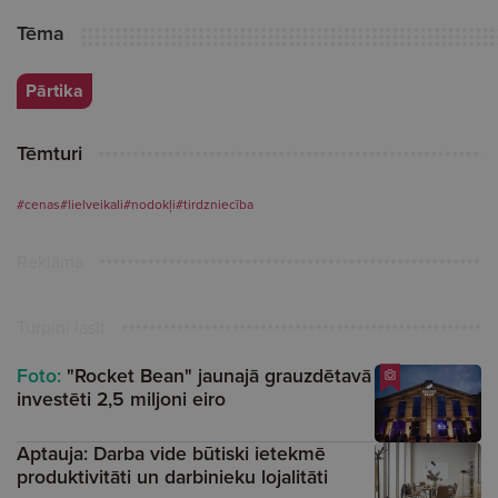
Tēma
Pārtika
Tēmturi
#cenas
#lielveikali
#nodokļi
#tirdzniecība
Reklāma
Turpini lasīt
Foto:
"Rocket Bean" jaunajā grauzdētavā
investēti 2,5 miljoni eiro
Aptauja: Darba vide būtiski ietekmē
produktivitāti un darbinieku lojalitāti