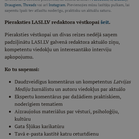
Draugiem
,
Threads
vai arī
Instagram
. Pievienojies mūsu lasītāju pulkam, lai
saņemtu īpaši tev atlasītu noderīgu, praktisku un aktuālu saturu.
Pieraksties LASI.LV redaktora vēstkopai
šeit
.
Pieraksties vēstkopai un divas reizes nedēļā saņem
padziļinātu LASI.LV galvenā redaktora aktuālo ziņu,
kompetentu viedokļu un interesantāko interviju
apkopojumu.
Ko tu saņemsi:
Daudzveidīgus komentārus un kompetentus
Latvijas
Mediju
žurnālistu un autoru viedokļus par aktuālo
Ekspertu komentārus par dažādiem praktiskiem,
noderīgiem tematiem
Aizraujošus materiālus par vēsturi, psiholoģiju,
kultūru
Gata Šļūkas karikatūru
Tavā e-pasta kastītē katru ceturtdienu