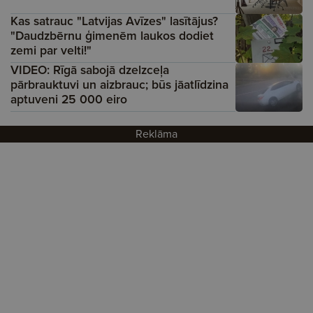
Kas satrauc "Latvijas Avīzes" lasītājus?
"Daudzbērnu ģimenēm laukos dodiet
zemi par velti!"
VIDEO: Rīgā sabojā dzelzceļa
pārbrauktuvi un aizbrauc; būs jāatlīdzina
aptuveni 25 000 eiro
Reklāma