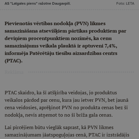
AS "Latgales piens" ražotne Daugavpilī.
Foto: LETA
Pievienotās vērtības nodokļa (PVN) likmes
samazināšana atsevišķiem pārtikas produktiem par
deviņiem procentpunktiem nozīmēs, ka cenu
samazinājums veikala plauktā ir aptuveni 7,4%,
informēja Patērētāju tiesību aizsardzības centrs
(PTAC).
Reklāma
PTAC skaidro, ka šī atšķirība veidojas, jo produktus
veikalos pārdod par cenu, kura jau ietver PVN, bet jaunā
cena veidosies, aprēķinot PVN no produkta cenas bez šī
nodokļa, nevis atņemot to no šī brīža gala cenas.
Lai pircējiem būtu vieglāk saprast, kā PVN likmes
samazinājumam jāatspoguļojas cenā, PTAC ir izstrādājis