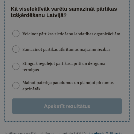
Kā visefektīvāk varētu samazināt pārtikas
izšķērdēšanu Latvijā?
Veicinot pārtikas ziedošanu labdarības organizācijām
Samazinot pārtikas atkritumus mājsaimniecībās
Stingrāk regulējot pārtikas apriti un derīguma
termiņus
Mainot patēriņa paradumus un plānojot pirkumus
apzinātāk
Apskatīt rezultātus
Izvēlies savu soctīklu platformu, lai sekotu LASI.LV:
Facebook
,
X
,
Bluesky
,