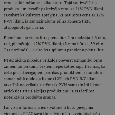
cenu salīdzināšanas kalkulatoru. Tajā var izvēlēties
produktu un ievadīt pašreizējo cenu ar 21% PVN likmi,
savukārt kalkulators aprēķina, kā mainītos cena ar 12%
PVN likmi, ja samazinājums pilnā apmērā tiktu
atspoguļots gala cenā.
Piemēram, ja viens litrs piena līdz šim maksāja 1,5 eiro,
tad, piemērojot 12% PVN likmi, tā cena būtu 1,39 eiro.
Tas nozīmē 0,11 eiro ietaupījumu par vienu piena litru.
PTAC aicina pircējus veikalos pievērst uzmanību cenu
zīmēm un pirkuma čekiem. Iepērkoties jāpārliecinās, ka
čekā pie attiecīgajiem pārtikas produktiem ir norādīta
samazinātā nodokļa likme (12% jeb PVN B/C likme,
atkarībā no veikala sistēmas). PVN samazinātā likme
attieksies arī uz akcijas produktiem, ja tās ietilpst
noteiktajās produktu grupās.
Lai visa informācija iedzīvotājiem būtu pieejama
vienuviet, PTAC savā tīmekļvietnē ir izveidojis īpašu