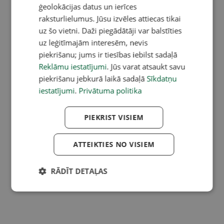
ģeolokācijas datus un ierīces
raksturlielumus. Jūsu izvēles attiecas tikai
uz šo vietni. Daži piegādātāji var balstīties
uz leģitīmajām interesēm, nevis
piekrišanu; jums ir tiesības iebilst sadaļā
Reklāmu iestatījumi
. Jūs varat atsaukt savu
piekrišanu jebkurā laikā sadaļā
Sīkdatņu
iestatījumi
.
Privātuma politika
PIEKRIST VISIEM
ATTEIKTIES NO VISIEM
RĀDĪT DETAĻAS