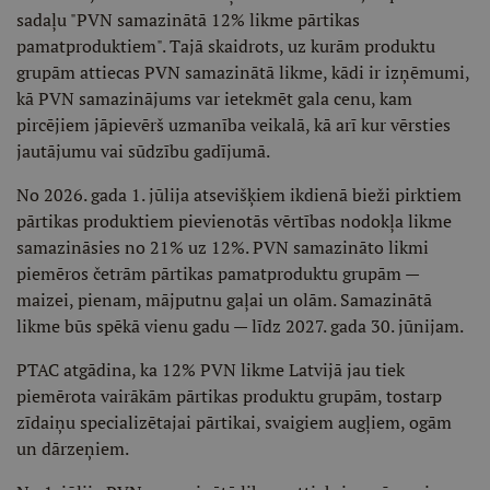
sadaļu "PVN samazinātā 12% likme pārtikas
pamatproduktiem". Tajā skaidrots, uz kurām produktu
grupām attiecas PVN samazinātā likme, kādi ir izņēmumi,
kā PVN samazinājums var ietekmēt gala cenu, kam
pircējiem jāpievērš uzmanība veikalā, kā arī kur vērsties
jautājumu vai sūdzību gadījumā.
No 2026. gada 1. jūlija atsevišķiem ikdienā bieži pirktiem
pārtikas produktiem pievienotās vērtības nodokļa likme
samazināsies no 21% uz 12%. PVN samazināto likmi
piemēros četrām pārtikas pamatproduktu grupām —
maizei, pienam, mājputnu gaļai un olām. Samazinātā
likme būs spēkā vienu gadu — līdz 2027. gada 30. jūnijam.
PTAC atgādina, ka 12% PVN likme Latvijā jau tiek
piemērota vairākām pārtikas produktu grupām, tostarp
zīdaiņu specializētajai pārtikai, svaigiem augļiem, ogām
un dārzeņiem.