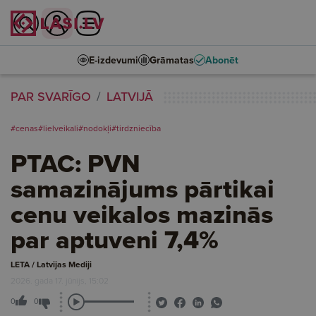
E-izdevumi
Grāmatas
Abonēt
PAR SVARĪGO
LATVIJĀ
#cenas
#lielveikali
#nodokļi
#tirdzniecība
PTAC: PVN
samazinājums pārtikai
cenu veikalos mazinās
par aptuveni 7,4%
LETA / Latvijas Mediji
2026. gada 17. jūnijs, 15:02
0
0