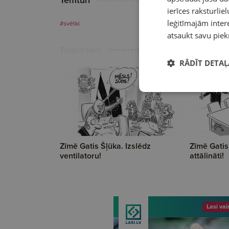
Tēmturi
ierīces raksturliel
leģitīmajām intere
#svētki
atsaukt savu piek
Turpini lasīt
RĀDĪT DETAĻ
Zīmē Gatis Šļūka. Izslēdz
Zīmē Gatis
ventilatoru!
attālināti!