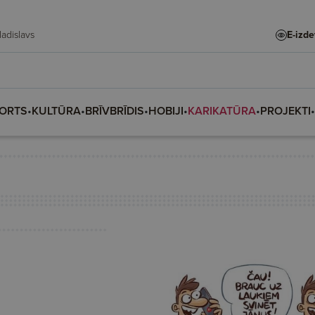
e, Vladislava, Vladislavs
E-izd
ORTS
•
KULTŪRA
•
BRĪVBRĪDIS
•
HOBIJI
•
KARIKATŪRA
•
PROJEKTI
•