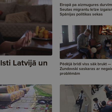
Eiropā pa aizmugures durvīm
Seutas migrantu krīze izgai
Spānijas politikas sekas
sti Latvijā un
Pēdējā brīdī viss sāk brukt —
Zundovski saskaras ar negai
problēmām