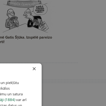
mē Gatis Šļūka. Izspēlē pareizo
rti!
×
 un piekļūtu
ikālos
lāmu un satura
āji (1884)
var arī
cijas datus un