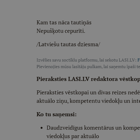
Kam tas nāca tautiņās
Nepušķotu cepurīti.
/Latviešu tautas dziesma/
Izvēlies savu soctīklu platformu, lai sekotu LASI.LV:
F
Pievienojies mūsu lasītāju pulkam, lai saņemtu īpaši te
Pieraksties LASI.LV redaktora vēstko
Pieraksties vēstkopai un divas reizes ned
aktuālo ziņu, kompetentu viedokļu un int
Ko tu saņemsi:
Daudzveidīgus komentārus un komp
viedokļus par aktuālo