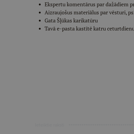
Ekspertu komentārus par dažādiem p
Aizraujošus materiālus par vēsturi, ps
Gata Šļūkas karikatūru
Tavā e-pasta kastītē katru ceturtdien
Ieteiktie raksti