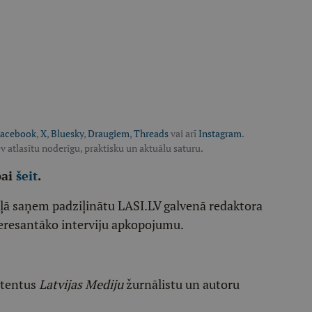
acebook
,
X
,
Bluesky
,
Draugiem
,
Threads
vai arī
Instagram
.
v atlasītu noderīgu, praktisku un aktuālu saturu.
pai
šeit
.
ēļā saņem padziļinātu LASI.LV galvenā redaktora
eresantāko interviju apkopojumu.
etentus
Latvijas Mediju
žurnālistu un autoru