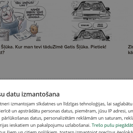
 Šļūka. Kur man tevi tādu
Zīmē Gatis Šļūka. Pietiek!
Zī
kt?
kā
ūsu datu izmantošana
eri izmantojam sīkdatnes un līdzīgas tehnoloģijas, lai saglabātu
 ierīcē un apstrādātu personas datus, piemēram, jūsu IP adresi, un
un pārlūkošanas datus, personalizētām reklāmām un saturam, rek
orijas ieskatiem un pakalpojumu uzlabošanai.
Trešo pušu piegādāt
tus šiem un citiem nolūkiem, tostarp izmantojot precīzus ģeolokā