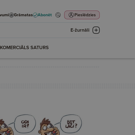
evumi
Grāmatas
Abonēt
Pieslēdzies
E-žurnāli
KOMERCIĀLS SATURS