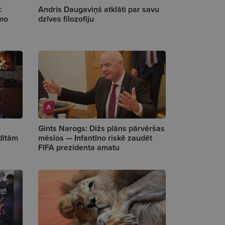
:
Andris Daugaviņš atklāti par savu
smo
dzīves filozofiju
A
Gints Narogs: Dižs plāns pārvēršas
dītām
mēslos — Infantīno riskē zaudēt
FIFA prezidenta amatu