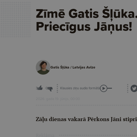
Zīmē Gatis Šļūka
Priecīgus Jāņus!
Gatis Šļūka / Latvijas Avīze
Klausies ziņu audio formātā
3
0
2026. gada 19. jūnijs, 00:00
Zāļu dienas vakarā Pērkons Jāni stipri
Reklāma