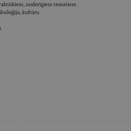
raktiskiem, noderīgiem tematiem
iholoģiju, kultūru
u