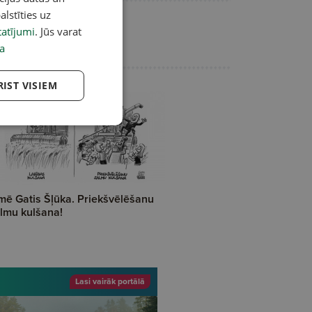
alstīties uz
atījumi
. Jūs varat
a
RIST VISIEM
mē Gatis Šļūka. Priekšvēlēšanu
lmu kulšana!