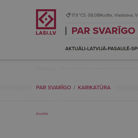
17.9 °C
S. 08.08
Mudīt
PAR SVARĪGO
AKTUĀLI
•
LATVIJĀ
•
PASAULĒ
•
SP
Reklāma
PAR SVARĪGO
KARIKATŪRA
#svētki