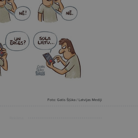
Foto: Gatis Šļūka / Latvijas Mediji
Reklāma