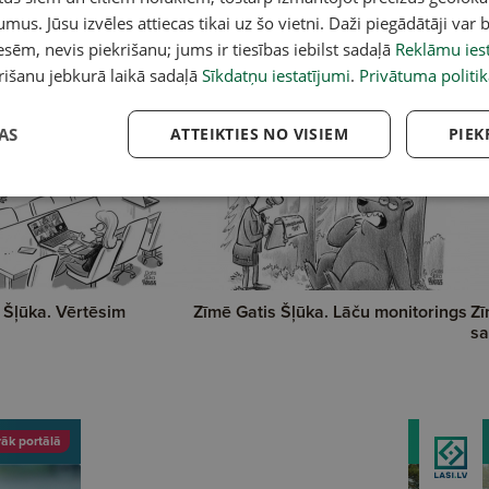
umus. Jūsu izvēles attiecas tikai uz šo vietni. Daži piegādātāji var b
sēm, nevis piekrišanu; jums ir tiesības iebilst sadaļā
Reklāmu iest
rišanu jebkurā laikā sadaļā
Sīkdatņu iestatījumi
.
Privātuma politik
AS
ATTEIKTIES NO VISIEM
PIEK
 Šļūka. Vērtēsim
Zīmē Gatis Šļūka. Lāču monitorings
Zī
sa