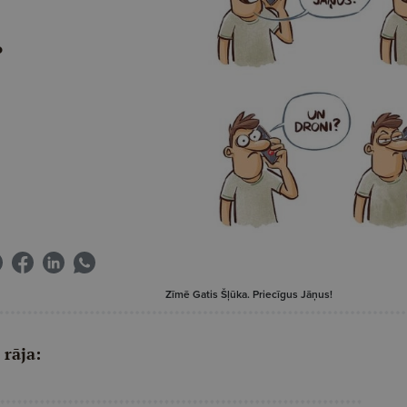
.
Zīmē Gatis Šļūka. Priecīgus Jāņus!
 rāja: