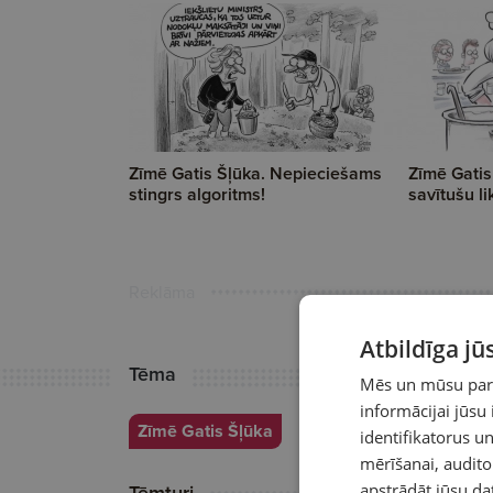
Zīmē Gatis Šļūka. Nepieciešams
Zīmē Gatis
stingrs algoritms!
savītušu li
Reklāma
Atbildīga j
Tēma
Mēs un mūsu partn
informācijai jūsu
Zīmē Gatis Šļūka
identifikatorus 
mērīšanai, audit
apstrādāt jūsu da