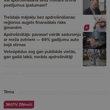
Vai apdrošināšana sedz militārā drona
postījumus īpašumam?
Trešdaļa mājokļu bez apdrošināšanas:
reģionos augsts finansiālais risks
ģimenēm
A
Apdrošinātājs: pavasarī vairāk sadursmju
ar meža zvēriem — 69% gadījumu auto
bojā stirnas
Velosipēdus zog gan publiskās vietās,
gan gaišā laikā, norāda apdrošinātāji
Reklāma
Tēma
360TV ZIŅneši