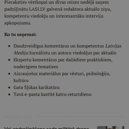
Pieraksties vēstkopai un divas reizes nedēļā saņem
padziļinātu LASI.LV galvenā redaktora aktuālo ziņu,
kompetentu viedokļu un interesantāko interviju
apkopojumu.
Ko tu saņemsi:
Daudzveidīgus komentārus un kompetentus
Latvijas
Mediju
žurnālistu un autoru viedokļus par aktuālo
Ekspertu komentārus par dažādiem praktiskiem,
noderīgiem tematiem
Aizraujošus materiālus par vēsturi, psiholoģiju,
kultūru
Gata Šļūkas karikatūru
Tavā e-pasta kastītē katru ceturtdienu
Ieteiktie raksti