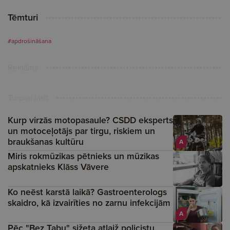
Tēmturi
#apdrošināšana
Reklāma
Turpini lasīt
Kurp virzās motopasaule? CSDD eksperts
un motoceļotājs par tirgu, riskiem un
braukšanas kultūru
A
Miris rokmūzikas pētnieks un mūzikas
apskatnieks Klāss Vāvere
Ko neēst karstā laikā? Gastroenterologs
skaidro, kā izvairīties no zarnu infekcijām
A
Pēc "Bez Tabu" sižeta atlaiž policistu,