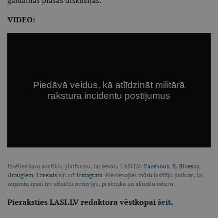
gaidāmas plašas diskusijas.
VIDEO:
Izvēlies savu soctīklu platformu, lai sekotu LASI.LV:
Facebook
,
X
,
Bluesky
,
Draugiem
,
Threads
vai arī
Instagram
. Pievienojies mūsu lasītāju pulkam, lai
saņemtu īpaši tev atlasītu noderīgu, praktisku un aktuālu saturu.
Pieraksties LASI.LV redaktora vēstkopai
šeit
.