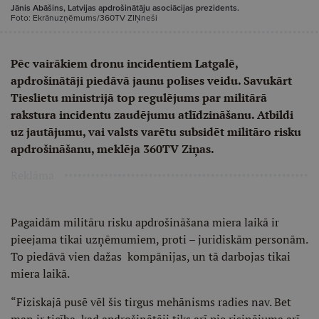
Jānis Abāšins, Latvijas apdrošinātāju asociācijas prezidents.
Foto: Ekrānuzņēmums/360TV ZIŅneši
Pēc vairākiem dronu incidentiem Latgalē,
apdrošinātāji piedāvā jaunu polises veidu. Savukārt
Tieslietu ministrijā top regulējums par militārā
rakstura incidentu zaudējumu atlīdzināšanu. Atbildi
uz jautājumu, vai valsts varētu subsidēt militāro risku
apdrošināšanu, meklēja 360TV Ziņas.
Reklāma
Pagaidām militāru risku apdrošināšana miera laikā ir
pieejama tikai uzņēmumiem, proti – juridiskām personām.
To piedāvā vien dažas kompānijas, un tā darbojas tikai
miera laikā.
“Fiziskajā pusē vēl šis tirgus mehānisms radies nav. Bet