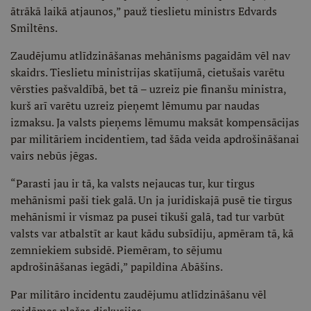
ātrākā laikā atjaunos,” pauž tieslietu ministrs Edvards
Smiltēns.
Zaudējumu atlīdzināšanas mehānisms pagaidām vēl nav
skaidrs. Tieslietu ministrijas skatījumā, cietušais varētu
vērsties pašvaldībā, bet tā – uzreiz pie finanšu ministra,
kurš arī varētu uzreiz pieņemt lēmumu par naudas
izmaksu. Ja valsts pieņems lēmumu maksāt kompensācijas
par militāriem incidentiem, tad šāda veida apdrošināšanai
vairs nebūs jēgas.
“Parasti jau ir tā, ka valsts nejaucas tur, kur tirgus
mehānismi paši tiek galā. Un ja juridiskajā pusē tie tirgus
mehānismi ir vismaz pa pusei tikuši galā, tad tur varbūt
valsts var atbalstīt ar kaut kādu subsīdiju, apmēram tā, kā
zemniekiem subsidē. Piemēram, to sējumu
apdrošināšanas iegādi,” papildina Abāšins.
Par militāro incidentu zaudējumu atlīdzināšanu vēl