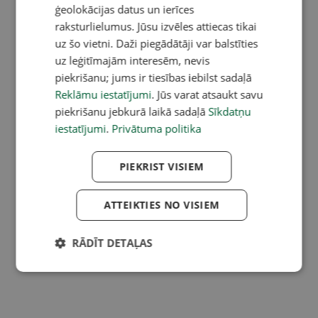
ģeolokācijas datus un ierīces
raksturlielumus. Jūsu izvēles attiecas tikai
uz šo vietni. Daži piegādātāji var balstīties
uz leģitīmajām interesēm, nevis
piekrišanu; jums ir tiesības iebilst sadaļā
Reklāmu iestatījumi
. Jūs varat atsaukt savu
piekrišanu jebkurā laikā sadaļā
Sīkdatņu
iestatījumi
.
Privātuma politika
PIEKRIST VISIEM
ATTEIKTIES NO VISIEM
RĀDĪT DETAĻAS