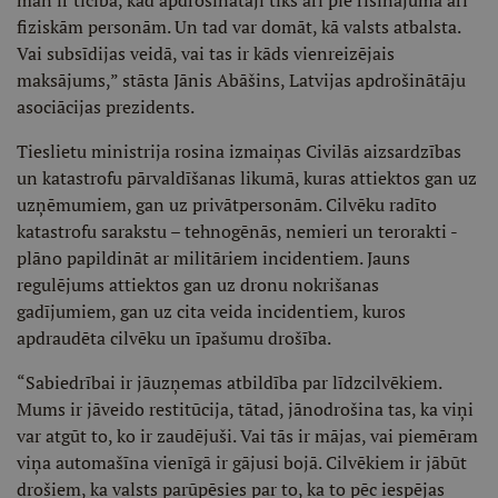
man ir ticība, kad apdrošinātāji tiks arī pie risinājuma arī
fiziskām personām. Un tad var domāt, kā valsts atbalsta.
Vai subsīdijas veidā, vai tas ir kāds vienreizējais
maksājums,” stāsta Jānis Abāšins, Latvijas apdrošinātāju
asociācijas prezidents.
Tieslietu ministrija rosina izmaiņas Civilās aizsardzības
un katastrofu pārvaldīšanas likumā, kuras attiektos gan uz
uzņēmumiem, gan uz privātpersonām. Cilvēku radīto
katastrofu sarakstu – tehnogēnās, nemieri un terorakti -
plāno papildināt ar militāriem incidentiem. Jauns
regulējums attiektos gan uz dronu nokrišanas
gadījumiem, gan uz cita veida incidentiem, kuros
apdraudēta cilvēku un īpašumu drošība.
“Sabiedrībai ir jāuzņemas atbildība par līdzcilvēkiem.
Mums ir jāveido restitūcija, tātad, jānodrošina tas, ka viņi
var atgūt to, ko ir zaudējuši. Vai tās ir mājas, vai piemēram
viņa automašīna vienīgā ir gājusi bojā. Cilvēkiem ir jābūt
drošiem, ka valsts parūpēsies par to, ka to pēc iespējas