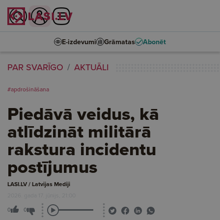
E-izdevumi
Grāmatas
Abonēt
PAR SVARĪGO
AKTUĀLI
#apdrošināšana
Piedāvā veidus, kā
atlīdzināt militārā
rakstura incidentu
postījumus
LASI.LV / Latvijas Mediji
2026. gada 17. jūnijs, 21:00
0
0