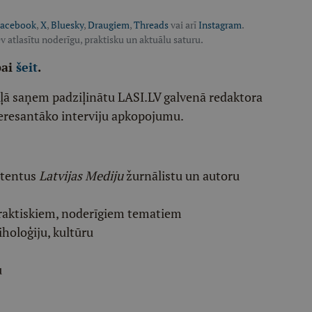
acebook
,
X
,
Bluesky
,
Draugiem
,
Threads
vai arī
Instagram
.
v atlasītu noderīgu, praktisku un aktuālu saturu.
pai
šeit
.
ēļā saņem padziļinātu LASI.LV galvenā redaktora
eresantāko interviju apkopojumu.
etentus
Latvijas Mediju
žurnālistu un autoru
raktiskiem, noderīgiem tematiem
iholoģiju, kultūru
u