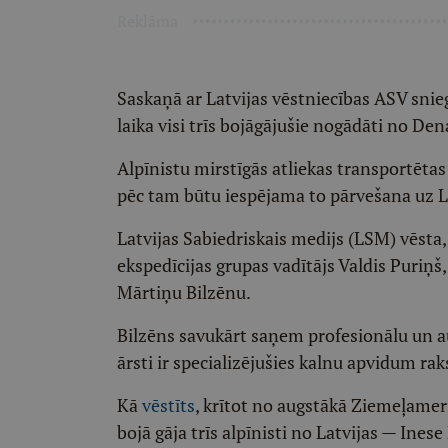
Reklāma
Saskaņā ar Latvijas vēstniecības ASV snieg
laika visi trīs bojāgājušie nogādāti no Dena
Alpīnistu mirstīgās atliekas transportētas
pēc tam būtu iespējama to pārvešana uz L
Latvijas Sabiedriskais medijs (LSM) vēsta,
ekspedīcijas grupas vadītājs Valdis Puriņš
Mārtiņu Bilzēnu.
Bilzēns savukārt saņem profesionālu un aug
ārsti ir specializējušies kalnu apvidum r
Kā
vēstīts
, krītot no augstākā Ziemeļamer
bojā gāja trīs alpīnisti no Latvijas — Ines