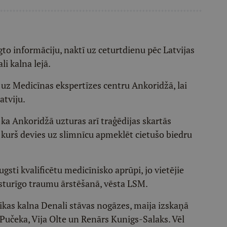
to informāciju, naktī uz ceturtdienu pēc Latvijas
li kalna lejā.
 uz Medicīnas ekspertīzes centru Ankoridžā, lai
atviju.
 ka Ankoridžā uzturas arī traģēdijas skartās
, kurš devies uz slimnīcu apmeklēt cietušo biedru
sti kvalificētu medicīnisko aprūpi, jo vietējie
aksturīgo traumu ārstēšanā, vēsta LSM.
ikas kalna Denali stāvas nogāzes, maija izskaņā
e Pučeka, Vija Olte un Renārs Kunigs-Salaks. Vēl