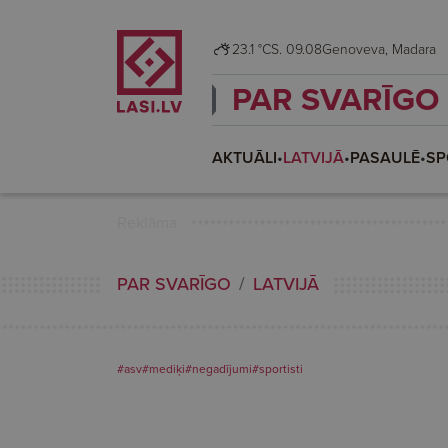
23.1 °C
S. 09.08
Genoveva, Madara
PAR SVARĪGO
AKTUĀLI
•
LATVIJĀ
•
PASAULĒ
•
SP
Reklāma
PAR SVARĪGO
LATVIJĀ
#asv
#mediķi
#negadījumi
#sportisti