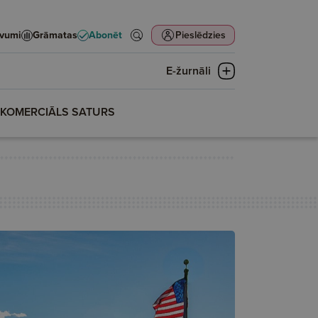
evumi
Grāmatas
Abonēt
Pieslēdzies
E-žurnāli
KOMERCIĀLS SATURS