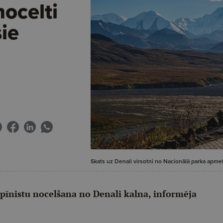
ocelti
šie
Skats uz Denali virsotni no Nacionālā parka apmek
lpīnistu nocelšana no Denali kalna, informēja