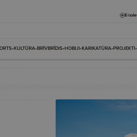
E-izd
ORTS
•
KULTŪRA
•
BRĪVBRĪDIS
•
HOBIJI
•
KARIKATŪRA
•
PROJEKTI
•