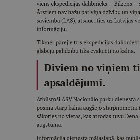
viens ekspedīcijas dalībnieks — Bilzēns —
Ārstiem nav bažu par viņa dzīvību un viņa s
savienība (LAS), atsaucoties uz Latvijas 
informāciju.
Tikmēr pārējie trīs ekspedīcijas dalībniek
glābēju palīdzību tika evakuēti no kalna.
Diviem no viņiem ti
apsaldējumi.
Atbilstoši ASV Nacionālo parku dienesta s
posmā starp kalna augšējo starpnometni (
sākoties no vietas, kas atrodas tuvu Dena
augstumā.
Informācija dienesta mājaslapā, kas publis