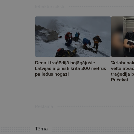
Ieteiktie raksti
Denali traģēdijā bojāgājušie
"Arlabunakt
Latvijas alpīnisti krita 300 metrus
velta atva
pa ledus nogāzi
traģēdijā 
Pučekai
Reklāma
Tēma