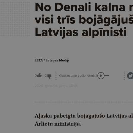
No Denali kalna n
visi trīs bojāgāju
Latvijas alpīnisti
LETA / Latvijas Mediji
Klausies ziņu audio formātā
0
0
2026. gada 04. jūnijs, 08:45
Aļaskā pabeigta bojāgājušo Latvijas a
Ārlietu ministrijā.