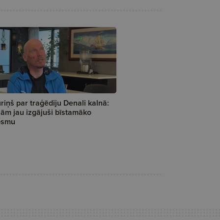
riņš par traģēdiju Denali kalnā:
jām jau izgājuši bīstamāko
osmu