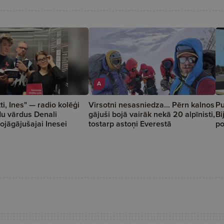
A
i, Ines" — radio kolēģi
Virsotni nesasniedza... Pērn kalnos
Pu
du vārdus Denali
gājuši bojā vairāk nekā 20 alpīnisti,
Bi
bojāgājušajai Inesei
tostarp astoņi Everestā
p