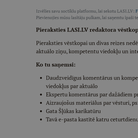
Izvēlies savu soctīklu platformu, lai sekotu LASI.LV:
F
Pievienojies mūsu lasītāju pulkam, lai saņemtu īpaši te
Pieraksties LASI.LV redaktora vēstko
Pieraksties vēstkopai un divas reizes ned
aktuālo ziņu, kompetentu viedokļu un int
Ko tu saņemsi:
Daudzveidīgus komentārus un komp
viedokļus par aktuālo
Ekspertu komentārus par dažādiem p
Aizraujošus materiālus par vēsturi, ps
Gata Šļūkas karikatūru
Tavā e-pasta kastītē katru ceturtdien