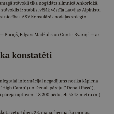
 smagā stāvoklī tika nogādāts slimnīcā Ankoridžā.
tāvoklis ir stabils, vēlāk vēstīja Latvijas Alpīnistu
vēstniecības ASV Konsulārās nodaļas sniegto
i — Puriņš, Edgars Madžulis un Guntis Svariņš — ar
ka konstatēti
niegtajai informācijai negadījums notika kāpiena
"High Camp") un Denali pāreju ("Denali Pass"),
li pārejai aptuveni 18 200 pēdu jeb 5545 metru (m)
kota ceturtdien, 28. maijā, liecina, ka pirmajā