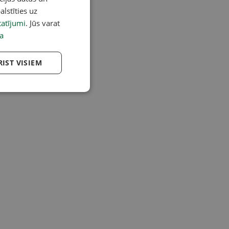
alstīties uz
atījumi
. Jūs varat
a
RIST VISIEM