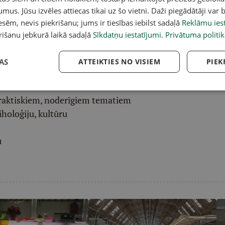
umus. Jūsu izvēles attiecas tikai uz šo vietni. Daži piegādātāji var b
ēļā saņem padziļinātu LASI.LV galvenā redaktora
sēm, nevis piekrišanu; jums ir tiesības iebilst sadaļā
Reklāmu iest
eresantāko interviju apkopojumu.
rišanu jebkurā laikā sadaļā
Sīkdatņu iestatījumi
.
Privātuma politik
AS
ATTEIKTIES NO VISIEM
PIEK
etentus
Latvijas Mediju
žurnālistu un autoru
raktiskiem, noderīgiem tematiem
iholoģiju, kultūru
u