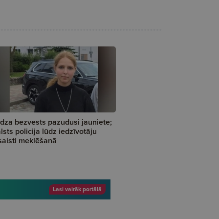
dzā bezvēsts pazudusi jauniete;
lsts policija lūdz iedzīvotāju
saisti meklēšanā