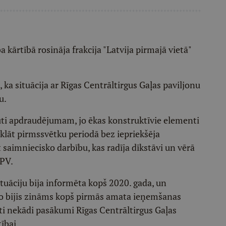
kārtībā rosināja frakcija "Latvija pirmajā vietā"
ka situācija ar Rīgas Centrāltirgus Gaļas paviljonu
u.
uti apdraudējumam, jo ēkas konstruktīvie elementi
urklāt pirmssvētku periodā bez iepriekšēja
t saimniecisko darbību, kas radīja dīkstāvi un vērā
PV.
ituāciju bija informēta kopš 2020. gada, un
o bijis zināms kopš pirmās amata ieņemšanas
kti nekādi pasākumi Rīgas Centrāltirgus Gaļas
ībai.