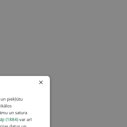
×
 un piekļūtu
ikālos
lāmu un satura
āji (1884)
var arī
cijas datus un