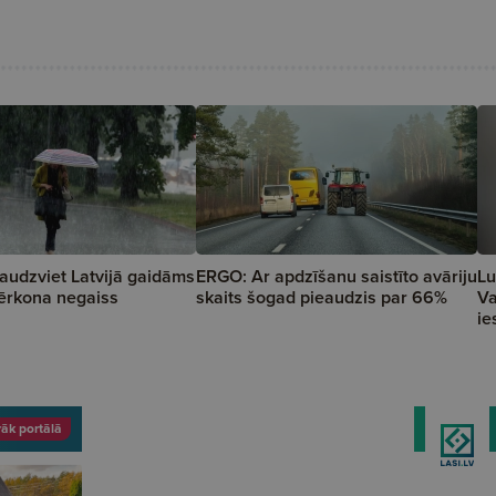
audzviet Latvijā gaidāms
ERGO: Ar apdzīšanu saistīto avāriju
Lu
pērkona negaiss
skaits šogad pieaudzis par 66%
Va
ie