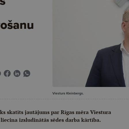
s
vošanu
Viesturs Kleinbergs.
tiks skatīts jautājums par Rīgas mēra Viestura
liecina izsludinātās sēdes darba kārtība.