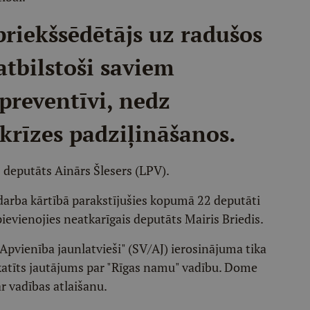
riekšsēdētājs uz radušos
atbilstoši saviem
reventīvi, nedz
 krīzes padziļināšanos.
 deputāts Ainārs Šlesers (LPV).
darba kārtībā parakstījušies kopumā 22 deputāti
ievienojies neatkarīgais deputāts Mairis Briedis.
Apvienība jaunlatvieši" (SV/AJ) ierosinājuma tika
skatīts jautājums par "Rīgas namu" vadību. Dome
r vadības atlaišanu.