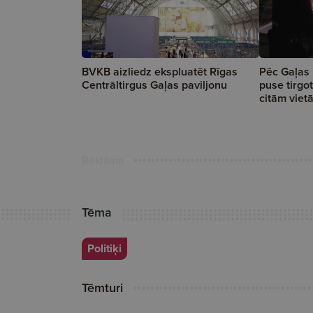
BVKB aizliedz ekspluatēt Rīgas
Pēc Gaļas 
Centrāltirgus Gaļas paviljonu
puse tirgo
citām viet
Reklāma
Tēma
Politiķi
Tēmturi