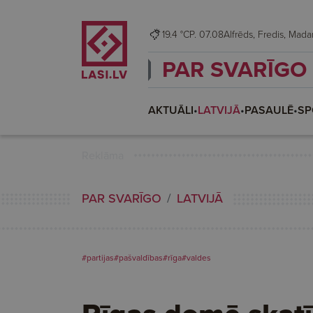
19.4 °C
P. 07.08
Alfrēds, Fredis, M
PAR SVARĪGO
AKTUĀLI
•
LATVIJĀ
•
PASAULĒ
•
SP
Reklāma
PAR SVARĪGO
LATVIJĀ
#partijas
#pašvaldības
#rīga
#valdes