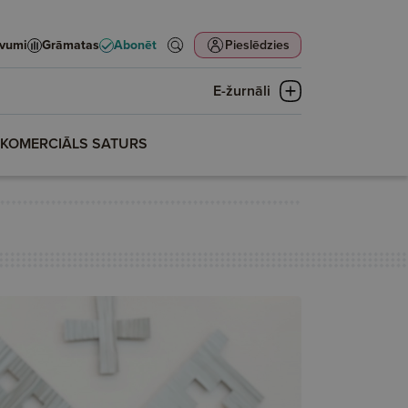
evumi
Grāmatas
Abonēt
Pieslēdzies
E-žurnāli
KOMERCIĀLS SATURS