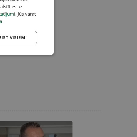
alstīties uz
atījumi
. Jūs varat
a
RIST VISIEM