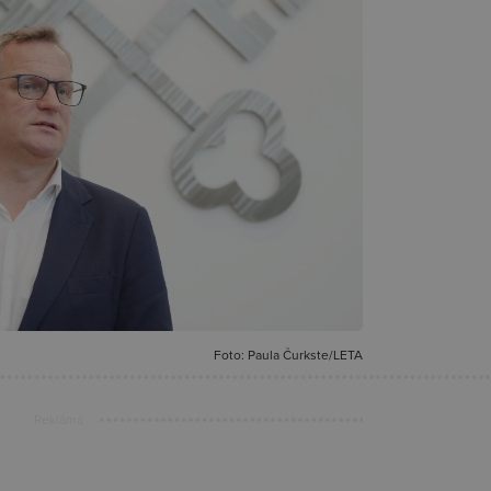
Foto: Paula Čurkste/LETA
Reklāma