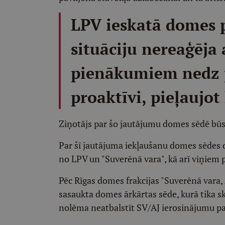
LPV ieskatā domes p
situāciju nereaģēja 
pienākumiem nedz p
proaktīvi, pieļaujot
Ziņotājs par šo jautājumu domes sēdē būs
Par šī jautājuma iekļaušanu domes sēdes 
no LPV un "Suverēnā vara", kā arī viņiem p
Pēc Rīgas domes frakcijas "Suverēnā vara, 
sasaukta domes ārkārtas sēde, kurā tika 
nolēma neatbalstīt SV/AJ ierosinājumu pa