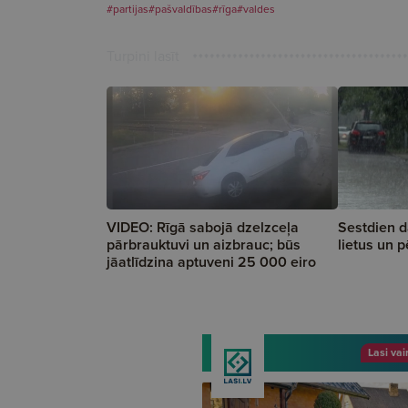
#partijas
#pašvaldības
#rīga
#valdes
Turpini lasīt
VIDEO: Rīgā sabojā dzelzceļa
Sestdien d
pārbrauktuvi un aizbrauc; būs
lietus un 
jāatlīdzina aptuveni 25 000 eiro