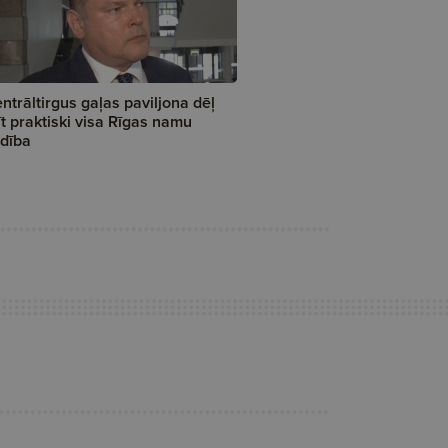
ntrāltirgus gaļas paviljona dēļ
īt praktiski visa Rīgas namu
dība