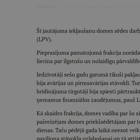
Reklāma
Šī jautājuma iekļaušanu domes sēdes darba 
(LPV).
Pieprasījuma pamatojumā frakcija norāda, 
liecina par ilgstošu un nolaidīgu pārvaldīb
Iedzīvotāji sešu gadu garumā tikuši pakļa
bija avārijas un pirmsavārijas stāvoklī. T
brīdinājuma tirgotāji bija spiesti pārtrauk
ņemamus finansiālos zaudējumus, pauž L
Kā skaidro frakcija, domes vadība par šo s
pašreizējam domes priekšsēdētājam par t
dienas. Taču pēdējā gada laikā neesot vei
paviljona stāvokļa uzlabošanai un tā attīst