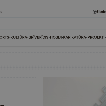
adars
E-izd
ORTS
•
KULTŪRA
•
BRĪVBRĪDIS
•
HOBIJI
•
KARIKATŪRA
•
PROJEKTI
•