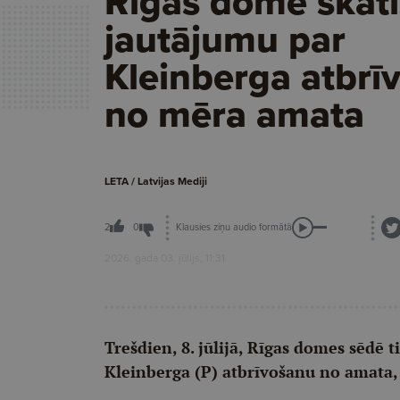
Rīgas domē skatī
jautājumu par
Kleinberga atbrī
no mēra amata
LETA / Latvijas Mediji
Klausies ziņu audio formātā
2
0
2026. gada 03. jūlijs, 11:31
Trešdien, 8. jūlijā, Rīgas domes sēdē 
Kleinberga (P) atbrīvošanu no amata, 