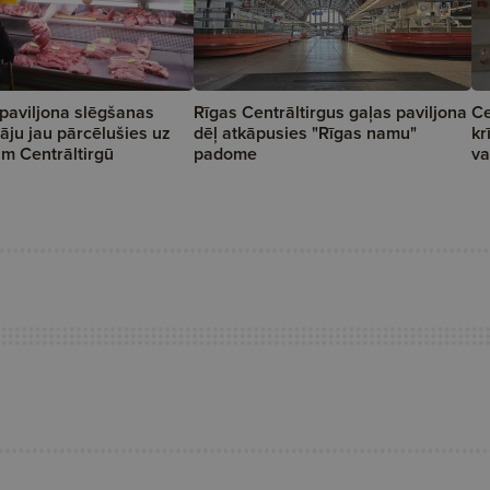
paviljona slēgšanas
Rīgas Centrāltirgus gaļas paviljona
Ce
tāju jau pārcēlušies uz
dēļ atkāpusies "Rīgas namu"
kr
ām Centrāltirgū
padome
va