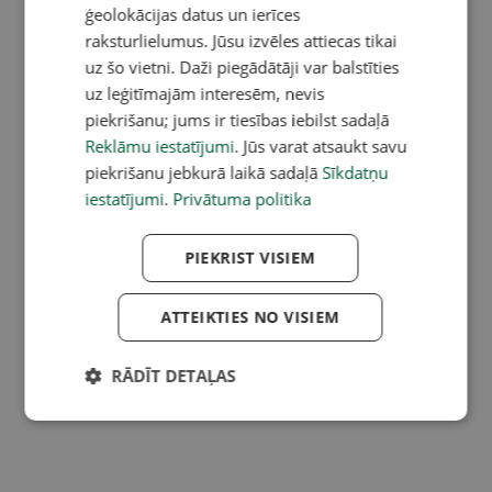
ģeolokācijas datus un ierīces
raksturlielumus. Jūsu izvēles attiecas tikai
uz šo vietni. Daži piegādātāji var balstīties
uz leģitīmajām interesēm, nevis
piekrišanu; jums ir tiesības iebilst sadaļā
Reklāmu iestatījumi
. Jūs varat atsaukt savu
piekrišanu jebkurā laikā sadaļā
Sīkdatņu
iestatījumi
.
Privātuma politika
PIEKRIST VISIEM
ATTEIKTIES NO VISIEM
RĀDĪT DETAĻAS