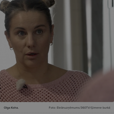
Olga Koha.
Foto: Ekrānuzņēmums/360TV/Ģimene burkā