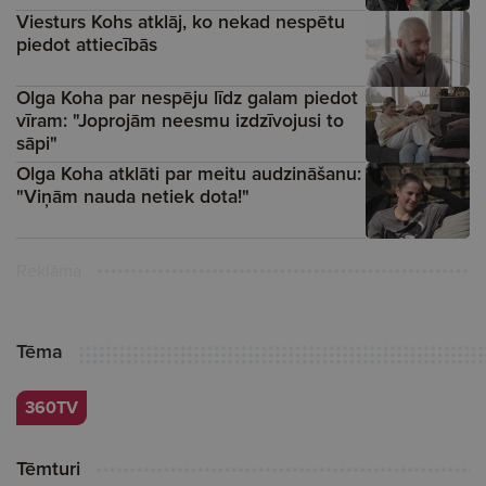
Viesturs Kohs atklāj, ko nekad nespētu
piedot attiecībās
Olga Koha par nespēju līdz galam piedot
vīram: "Joprojām neesmu izdzīvojusi to
sāpi"
Olga Koha atklāti par meitu audzināšanu:
"Viņām nauda netiek dota!"
Reklāma
Tēma
360TV
Tēmturi