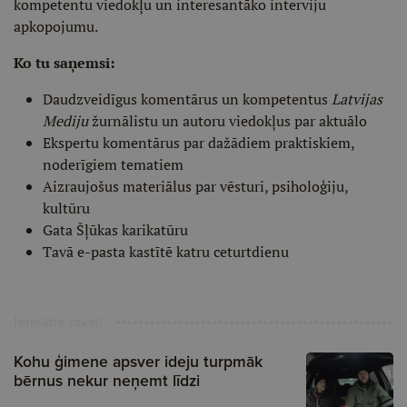
kompetentu viedokļu un interesantāko interviju
apkopojumu.
Ko tu saņemsi:
Daudzveidīgus komentārus un kompetentus
Latvijas
Mediju
žurnālistu un autoru viedokļus par aktuālo
Ekspertu komentārus par dažādiem praktiskiem,
noderīgiem tematiem
Aizraujošus materiālus par vēsturi, psiholoģiju,
kultūru
Gata Šļūkas karikatūru
Tavā e-pasta kastītē katru ceturtdienu
Ieteiktie raksti
Kohu ģimene apsver ideju turpmāk
bērnus nekur neņemt līdzi