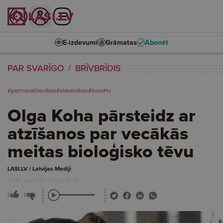
E-izdevumi
Grāmatas
Abonēt
PAR SVARĪGO
BRĪVBRĪDIS
#partnerattiecības
#slavenības
#šovi
#tv
Olga Koha pārsteidz ar
atzīšanos par vecākās
meitas bioloģisko tēvu
LASI.LV / Latvijas Mediji
2026. gada 26. jūnijs, 12:45
0
0