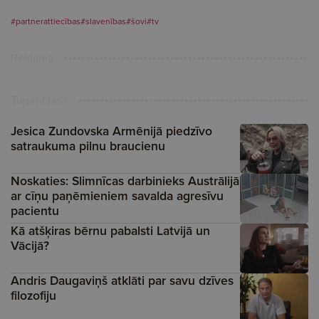
#partnerattiecības
#slavenības
#šovi
#tv
Reklāma
Turpini lasīt
Jesica Zundovska Armēnijā piedzīvo
satraukuma pilnu braucienu
Noskaties: Slimnīcas darbinieks Austrālijā
ar cīņu paņēmieniem savalda agresīvu
pacientu
Kā atšķiras bērnu pabalsti Latvijā un
Vācijā?
Andris Daugaviņš atklāti par savu dzīves
filozofiju