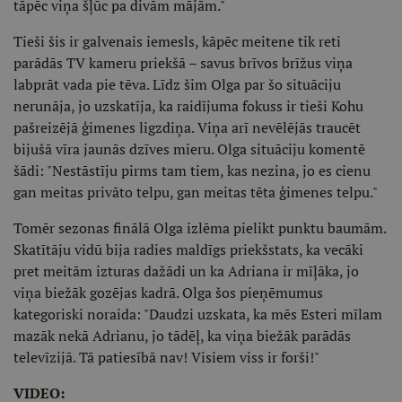
tāpēc viņa šļūc pa divām mājām."
Tieši šis ir galvenais iemesls, kāpēc meitene tik reti
parādās TV kameru priekšā – savus brīvos brīžus viņa
labprāt vada pie tēva. Līdz šim Olga par šo situāciju
nerunāja, jo uzskatīja, ka raidījuma fokuss ir tieši Kohu
pašreizējā ģimenes ligzdiņa. Viņa arī nevēlējās traucēt
bijušā vīra jaunās dzīves mieru. Olga situāciju komentē
šādi: "Nestāstīju pirms tam tiem, kas nezina, jo es cienu
gan meitas privāto telpu, gan meitas tēta ģimenes telpu."
Tomēr sezonas finālā Olga izlēma pielikt punktu baumām.
Skatītāju vidū bija radies maldīgs priekšstats, ka vecāki
pret meitām izturas dažādi un ka Adriana ir mīļāka, jo
viņa biežāk gozējas kadrā. Olga šos pieņēmumus
kategoriski noraida: "Daudzi uzskata, ka mēs Esteri mīlam
mazāk nekā Adrianu, jo tādēļ, ka viņa biežāk parādās
televīzijā. Tā patiesībā nav! Visiem viss ir forši!"
VIDEO: