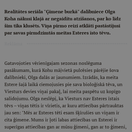
Realitātes seriāla "Ģimene burkā" dalībniece Olga
Koha nākusi klajā ar negaidītu atzīšanos, par ko līdz
šim tika klusēts. Viņa pirmo reizi atklāti pastāstījusi
par savas pirmdzimtās meitas Esteres īsto tēvu.
Reklāma
Gatavojoties vērienīgajam sezonas noslēguma
pasākumam, kurā Kohu mājvietā pulcēsies pārējie šova
dalībnieki, Olga dalās ar jaunumiem. Izrādās, ka meita
Estere šajā laikā ciemojusies pie sava bioloģiskā tēva, un
Viesturs devies viņai pakaļ, lai meita paspētu uz kopīgo
salidojumu. Olga neslēpj, ka Viesturs nav Esteres īstais
tēvs – viņas tētis ir vīrietis, ar kuru attiecības pārtrauktas
jau sen: "Mēs ar Esteres tēti esam šķīrušies un viņam ir
cita ģimene. Mums ir ļoti labas attiecības un Esterei ir
superīgas attiecības gan ar mūsu ģimeni, gan ar to ģimeni,