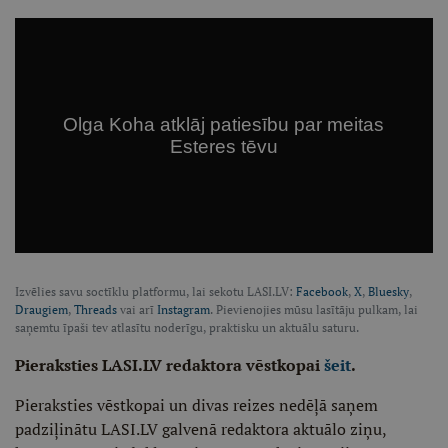
Izvēlies savu soctīklu platformu, lai sekotu LASI.LV:
Facebook
,
X
,
Bluesky
,
Draugiem
,
Threads
vai arī
Instagram
. Pievienojies mūsu lasītāju pulkam, lai
saņemtu īpaši tev atlasītu noderīgu, praktisku un aktuālu saturu.
Pieraksties LASI.LV redaktora vēstkopai
šeit
.
Pieraksties vēstkopai un divas reizes nedēļā saņem
padziļinātu LASI.LV galvenā redaktora aktuālo ziņu,