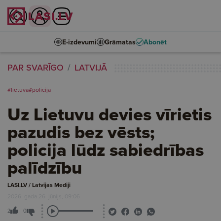
E-izdevumi
Grāmatas
Abonēt
PAR SVARĪGO
LATVIJĀ
#lietuva
#policija
Uz Lietuvu devies vīrietis
pazudis bez vēsts;
policija lūdz sabiedrības
palīdzību
LASI.LV / Latvijas Mediji
2026. gada 26. jūnijs, 09:06
2
0