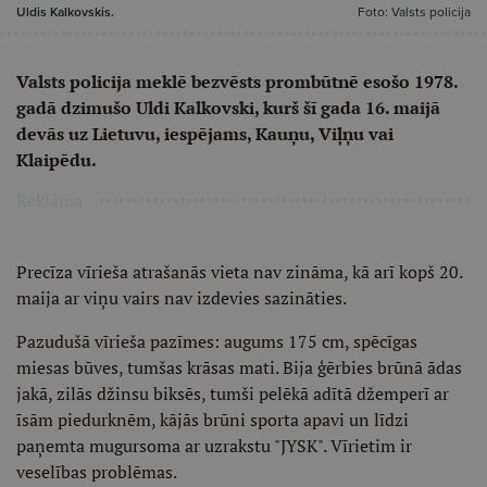
Uldis Kalkovskis.
Foto: Valsts policija
Valsts policija meklē bezvēsts prombūtnē esošo 1978.
gadā dzimušo Uldi Kalkovski, kurš šī gada 16. maijā
devās uz Lietuvu, iespējams, Kauņu, Viļņu vai
Klaipēdu.
Reklāma
Precīza vīrieša atrašanās vieta nav zināma, kā arī kopš 20.
maija ar viņu vairs nav izdevies sazināties.
Pazudušā vīrieša pazīmes: augums 175 cm, spēcīgas
miesas būves, tumšas krāsas mati. Bija ģērbies brūnā ādas
jakā, zilās džinsu biksēs, tumši pelēkā adītā džemperī ar
īsām piedurknēm, kājās brūni sporta apavi un līdzi
paņemta mugursoma ar uzrakstu "JYSK". Vīrietim ir
veselības problēmas.