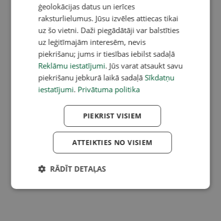
ģeolokācijas datus un ierīces
raksturlielumus. Jūsu izvēles attiecas tikai
uz šo vietni. Daži piegādātāji var balstīties
uz leģitīmajām interesēm, nevis
piekrišanu; jums ir tiesības iebilst sadaļā
Reklāmu iestatījumi
. Jūs varat atsaukt savu
piekrišanu jebkurā laikā sadaļā
Sīkdatņu
iestatījumi
.
Privātuma politika
PIEKRIST VISIEM
ATTEIKTIES NO VISIEM
RĀDĪT DETAĻAS