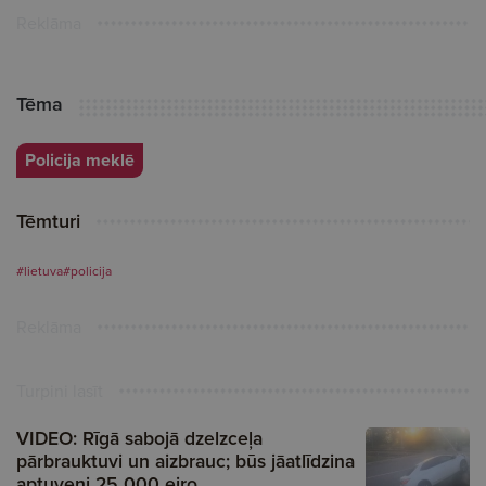
Reklāma
Tēma
Policija meklē
Tēmturi
#lietuva
#policija
Reklāma
Turpini lasīt
VIDEO: Rīgā sabojā dzelzceļa
pārbrauktuvi un aizbrauc; būs jāatlīdzina
aptuveni 25 000 eiro