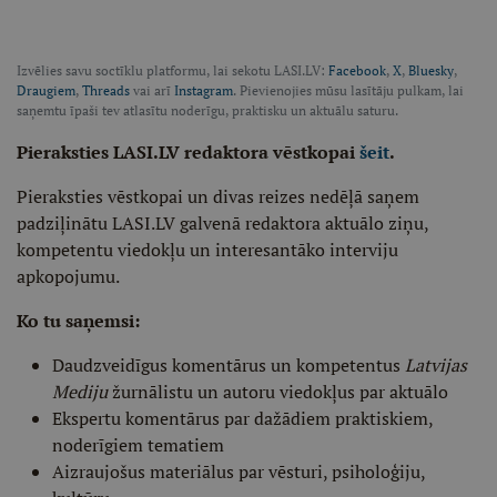
Izvēlies savu soctīklu platformu, lai sekotu LASI.LV:
Facebook
,
X
,
Bluesky
,
Draugiem
,
Threads
vai arī
Instagram
. Pievienojies mūsu lasītāju pulkam, lai
saņemtu īpaši tev atlasītu noderīgu, praktisku un aktuālu saturu.
Pieraksties LASI.LV redaktora vēstkopai
šeit
.
Pieraksties vēstkopai un divas reizes nedēļā saņem
padziļinātu LASI.LV galvenā redaktora aktuālo ziņu,
kompetentu viedokļu un interesantāko interviju
apkopojumu.
Ko tu saņemsi:
Daudzveidīgus komentārus un kompetentus
Latvijas
Mediju
žurnālistu un autoru viedokļus par aktuālo
Ekspertu komentārus par dažādiem praktiskiem,
noderīgiem tematiem
Aizraujošus materiālus par vēsturi, psiholoģiju,