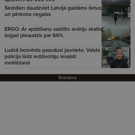
Sestdien daudzviet Latvijā gaidāms lietus
un pērkona negaiss
ERGO: Ar apdzīšanu saistīto avāriju skaits
šogad pieaudzis par 66%
Ludzā bezvēsts pazudusi jauniete; Valsts
policija lūdz iedzīvotāju iesaisti
meklēšanā
Reklāma