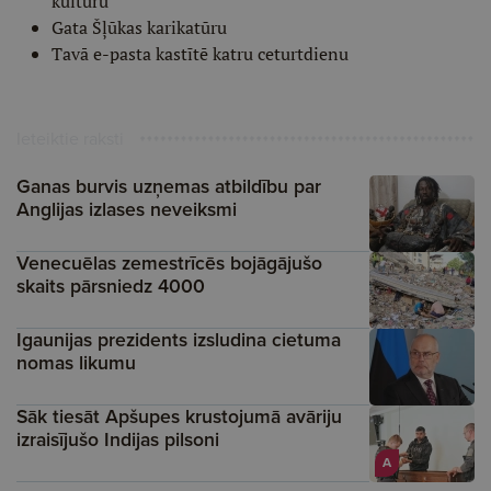
kultūru
Gata Šļūkas karikatūru
Tavā e-pasta kastītē katru ceturtdienu
Ieteiktie raksti
Ganas burvis uzņemas atbildību par
Anglijas izlases neveiksmi
Venecuēlas zemestrīcēs bojāgājušo
skaits pārsniedz 4000
Igaunijas prezidents izsludina cietuma
nomas likumu
Sāk tiesāt Apšupes krustojumā avāriju
izraisījušo Indijas pilsoni
A