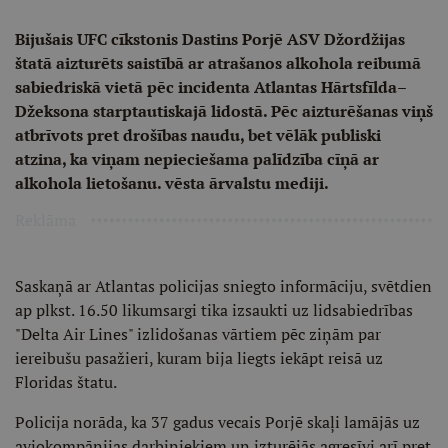
Bijušais UFC cīkstonis Dastins Porjē ASV Džordžijas
štatā aizturēts saistībā ar atrašanos alkohola reibumā
sabiedriskā vietā pēc incidenta Atlantas Hārtsfīlda–
Džeksona starptautiskajā lidostā. Pēc aizturēšanas viņš
atbrīvots pret drošības naudu, bet vēlāk publiski
atzina, ka viņam nepieciešama palīdzība cīņā ar
alkohola lietošanu. vēsta ārvalstu mediji.
Reklāma
Saskaņā ar Atlantas policijas sniegto informāciju, svētdien
ap plkst. 16.50 likumsargi tika izsaukti uz lidsabiedrības
"Delta Air Lines" izlidošanas vārtiem pēc ziņām par
iereibušu pasažieri, kuram bija liegts iekāpt reisā uz
Floridas štatu.
Policija norāda, ka 37 gadus vecais Porjē skaļi lamājās uz
aviokompānijas darbiniekiem un izturējās agresīvi arī pret