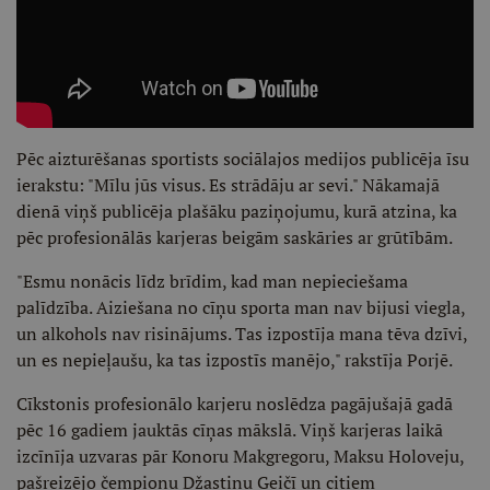
Pēc aizturēšanas sportists sociālajos medijos publicēja īsu
ierakstu: "Mīlu jūs visus. Es strādāju ar sevi." Nākamajā
dienā viņš publicēja plašāku paziņojumu, kurā atzina, ka
pēc profesionālās karjeras beigām saskāries ar grūtībām.
"Esmu nonācis līdz brīdim, kad man nepieciešama
palīdzība. Aiziešana no cīņu sporta man nav bijusi viegla,
un alkohols nav risinājums. Tas izpostīja mana tēva dzīvi,
un es nepieļaušu, ka tas izpostīs manējo," rakstīja Porjē.
Cīkstonis profesionālo karjeru noslēdza pagājušajā gadā
pēc 16 gadiem jauktās cīņas mākslā. Viņš karjeras laikā
izcīnīja uzvaras pār Konoru Makgregoru, Maksu Holoveju,
pašreizējo čempionu Džastinu Geičī un citiem