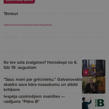
Tēmturi
#alkohols
#mma
#slavenības
#sportisti
Reklāma
Turpini lasīt
Ko tev sola zvaigznes? Horoskopi no 6.
līdz 19. augustam
A
"Sauc mani par grēcinieku." Galvanovskis
skaidro sava bāra nosaukumu un atbild
kritiķiem
Iespēja uzņēmējiem mainīties —
raidījums "Plāns B"