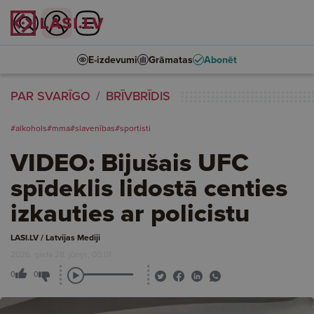
E-izdevumi
Grāmatas
Abonēt
PAR SVARĪGO
BRĪVBRĪDIS
#alkohols
#mma
#slavenības
#sportisti
VIDEO: Bijušais UFC
spīdeklis lidostā centies
izkauties ar policistu
LASI.LV / Latvijas Mediji
2026. gada 28. jūnijs, 00:01
0
0