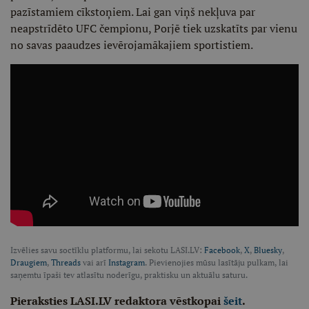
pazīstamiem cīkstoņiem. Lai gan viņš nekļuva par
neapstrīdēto UFC čempionu, Porjē tiek uzskatīts par vienu
no savas paaudzes ievērojamākajiem sportistiem.
Izvēlies savu soctīklu platformu, lai sekotu LASI.LV:
Facebook
,
X
,
Bluesky
,
Draugiem
,
Threads
vai arī
Instagram
. Pievienojies mūsu lasītāju pulkam, lai
saņemtu īpaši tev atlasītu noderīgu, praktisku un aktuālu saturu.
Pieraksties LASI.LV redaktora vēstkopai
šeit
.