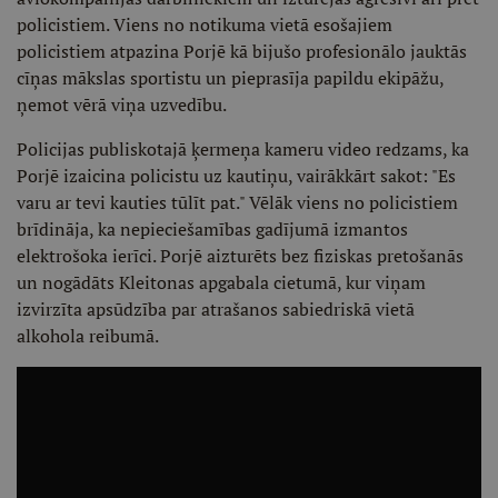
policistiem. Viens no notikuma vietā esošajiem
policistiem atpazina Porjē kā bijušo profesionālo jauktās
cīņas mākslas sportistu un pieprasīja papildu ekipāžu,
ņemot vērā viņa uzvedību.
Policijas publiskotajā ķermeņa kameru video redzams, ka
Porjē izaicina policistu uz kautiņu, vairākkārt sakot: "Es
varu ar tevi kauties tūlīt pat." Vēlāk viens no policistiem
brīdināja, ka nepieciešamības gadījumā izmantos
elektrošoka ierīci. Porjē aizturēts bez fiziskas pretošanās
un nogādāts Kleitonas apgabala cietumā, kur viņam
izvirzīta apsūdzība par atrašanos sabiedriskā vietā
alkohola reibumā.