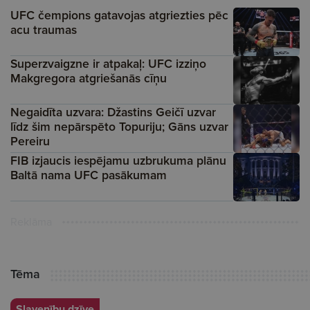
UFC čempions gatavojas atgriezties pēc
acu traumas
Superzvaigzne ir atpakaļ: UFC izziņo
Makgregora atgriešanās cīņu
Negaidīta uzvara: Džastins Geičī uzvar
līdz šim nepārspēto Topuriju; Gāns uzvar
Pereiru
FIB izjaucis iespējamu uzbrukuma plānu
Baltā nama UFC pasākumam
Reklāma
Tēma
Slavenību dzīve