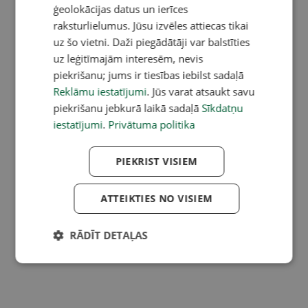
ģeolokācijas datus un ierīces
raksturlielumus. Jūsu izvēles attiecas tikai
uz šo vietni. Daži piegādātāji var balstīties
uz leģitīmajām interesēm, nevis
piekrišanu; jums ir tiesības iebilst sadaļā
Reklāmu iestatījumi
. Jūs varat atsaukt savu
piekrišanu jebkurā laikā sadaļā
Sīkdatņu
iestatījumi
.
Privātuma politika
PIEKRIST VISIEM
ATTEIKTIES NO VISIEM
RĀDĪT DETAĻAS