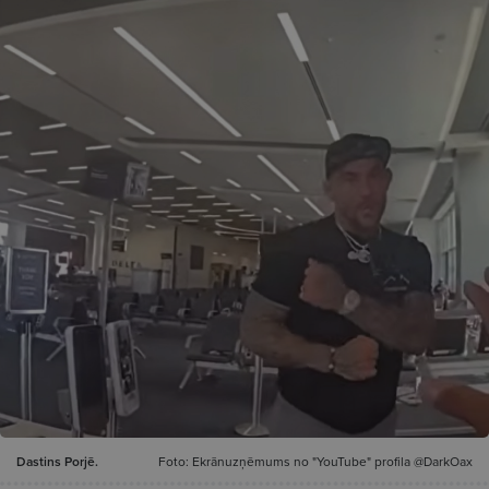
Dastins Porjē.
Foto: Ekrānuzņēmums no "YouTube" profila @DarkOax