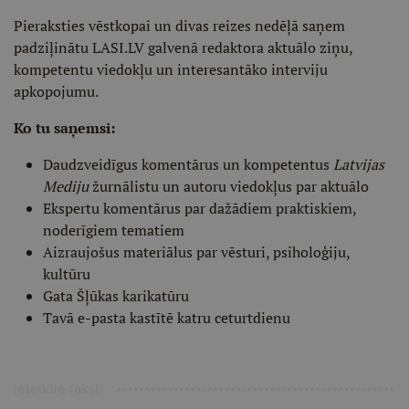
Pieraksties vēstkopai un divas reizes nedēļā saņem
padziļinātu LASI.LV galvenā redaktora aktuālo ziņu,
kompetentu viedokļu un interesantāko interviju
apkopojumu.
Ko tu saņemsi:
Daudzveidīgus komentārus un kompetentus
Latvijas
Mediju
žurnālistu un autoru viedokļus par aktuālo
Ekspertu komentārus par dažādiem praktiskiem,
noderīgiem tematiem
Aizraujošus materiālus par vēsturi, psiholoģiju,
kultūru
Gata Šļūkas karikatūru
Tavā e-pasta kastītē katru ceturtdienu
Ieteiktie raksti