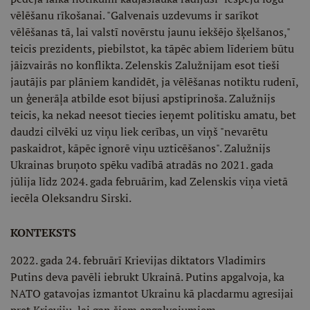
vēlēšanu rīkošanai. "Galvenais uzdevums ir sarīkot
vēlēšanas tā, lai valstī novērstu jaunu iekšējo šķelšanos,"
teicis prezidents, piebilstot, ka tāpēc abiem līderiem būtu
jāizvairās no konflikta. Zelenskis Zalužnijam esot tieši
jautājis par plāniem kandidēt, ja vēlēšanas notiktu rudenī,
un ģenerāļa atbilde esot bijusi apstiprinoša. Zalužnijs
teicis, ka nekad neesot tiecies ieņemt politisku amatu, bet
daudzi cilvēki uz viņu liek cerības, un viņš "nevarētu
paskaidrot, kāpēc ignorē viņu uzticēšanos". Zalužnijs
Ukrainas bruņoto spēku vadībā atradās no 2021. gada
jūlija līdz 2024. gada februārim, kad Zelenskis viņa vietā
iecēla Oleksandru Sirski.
KONTEKSTS
2022. gada 24. februārī Krievijas diktators Vladimirs
Putins deva pavēli iebrukt Ukrainā. Putins apgalvoja, ka
NATO gatavojas izmantot Ukrainu kā placdarmu agresijai