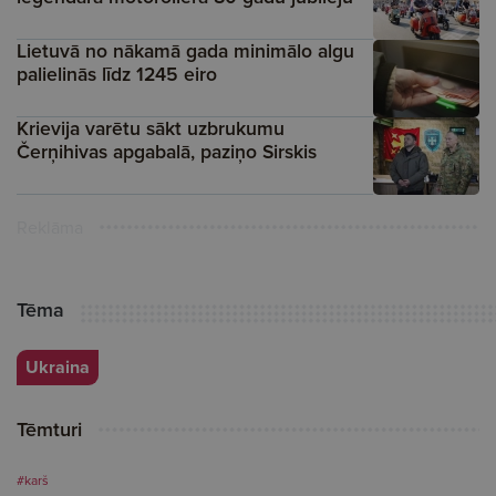
Lietuvā no nākamā gada minimālo algu
palielinās līdz 1245 eiro
Krievija varētu sākt uzbrukumu
Čerņihivas apgabalā, paziņo Sirskis
Reklāma
Tēma
Ukraina
Tēmturi
#karš