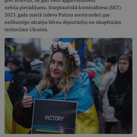
pret Krieviju, lai gan šiem apgalvojumiem
nebija pierādījumu. Starptautiskā krimināltiesa (SKT)
2023. gada martā izdeva Putina aresta orderi par
nelikumīgu ukraiņu bērnu deportāciju no okupētajām
teritorijām Ukrainā.