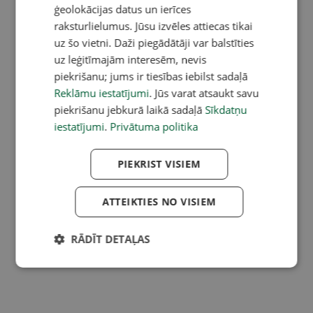
ģeolokācijas datus un ierīces
raksturlielumus. Jūsu izvēles attiecas tikai
uz šo vietni. Daži piegādātāji var balstīties
uz leģitīmajām interesēm, nevis
piekrišanu; jums ir tiesības iebilst sadaļā
Reklāmu iestatījumi
. Jūs varat atsaukt savu
piekrišanu jebkurā laikā sadaļā
Sīkdatņu
iestatījumi
.
Privātuma politika
PIEKRIST VISIEM
ATTEIKTIES NO VISIEM
RĀDĪT DETAĻAS