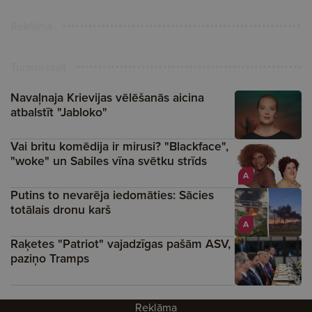
Reklāma
Turpini lasīt
Navaļnaja Krievijas vēlēšanās aicina
atbalstīt "Jabloko"
Vai britu komēdija ir mirusi? "Blackface",
"woke" un Sabiles vīna svētku strīds
A
Putins to nevarēja iedomāties: Sācies
totālais dronu karš
A
Raķetes "Patriot" vajadzīgas pašām ASV,
paziņo Tramps
Reklāma