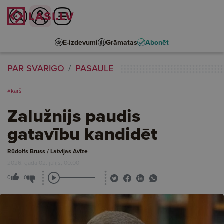
E-izdevumi
Grāmatas
Abonēt
PAR SVARĪGO
PASAULĒ
#karš
Zalužnijs paudis
gatavību kandidēt
Rūdolfs Bruss / Latvijas Avīze
2026. gada 02. jūlijs, 00:00
0
0