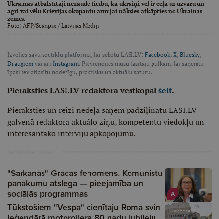
Ukrainas atbalstītāji nezaudē ticību, ka ukraiņi vēl ir ceļā uz uzvaru un
agri vai vēlu Krievijas okupantu armijai nāksies atkāpties no Ukrainas
zemes.
Foto:
AFP/Scanpix
/ Latvijas Mediji
Izvēlies savu soctīklu platformu, lai sekotu LASI.LV:
Facebook
,
X
,
Bluesky
,
Draugiem
vai arī
Instagram
. Pievienojies mūsu lasītāju pulkam, lai saņemtu
īpaši tev atlasītu noderīgu, praktisku un aktuālu saturu.
Pieraksties LASI.LV redaktora vēstkopai
šeit
.
Pieraksties un reizi nedēļā saņem padziļinātu LASI.LV
galvenā redaktora aktuālo ziņu, kompetentu viedokļu un
interesantāko interviju apkopojumu.
Ieteiktie raksti
"Sarkanās" Grācas fenomens. Komunistu
panākumu atslēga — pieejamība un
sociālās programmas
A
Tūkstošiem "Vespa" cienītāju Romā svin
leģendārā motorollera 80 gadu jubileju