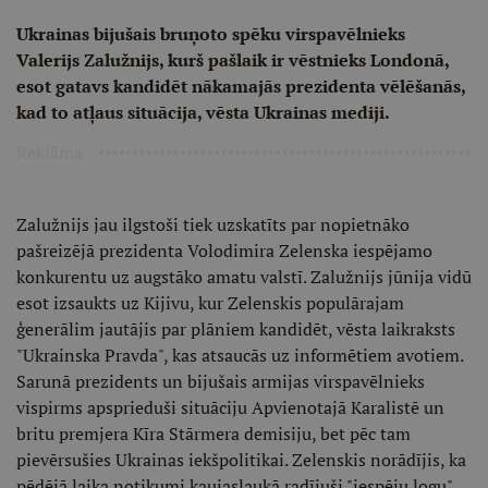
Ukrainas bijušais bruņoto spēku virspavēlnieks
Valerijs Zalužnijs, kurš pašlaik ir vēstnieks Londonā,
esot gatavs kandidēt nākamajās prezidenta vēlēšanās,
kad to atļaus situācija, vēsta Ukrainas mediji.
Reklāma
Zalužnijs jau ilgstoši tiek uzskatīts par nopietnāko
pašreizējā prezidenta Volodimira Zelenska iespējamo
konkurentu uz augstāko amatu valstī. Zalužnijs jūnija vidū
esot izsaukts uz Kijivu, kur Zelenskis populārajam
ģenerālim jautājis par plāniem kandidēt, vēsta laikraksts
"Ukrainska Pravda", kas atsaucās uz informētiem avotiem.
Sarunā prezidents un bijušais armijas virspavēlnieks
vispirms apsprieduši situāciju Apvienotajā Karalistē un
britu premjera Kīra Stārmera demisiju, bet pēc tam
pievērsušies Ukrainas iekšpolitikai. Zelenskis norādījis, ka
pēdējā laika notikumi kaujaslaukā radījuši "iespēju logu"