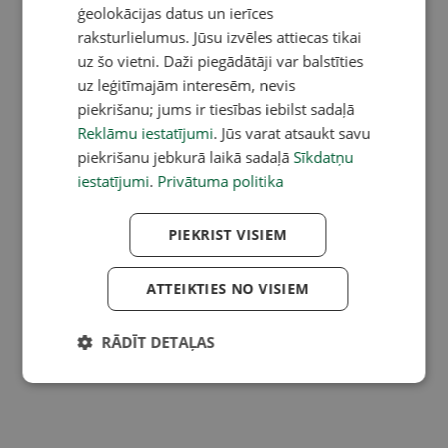
ģeolokācijas datus un ierīces
raksturlielumus. Jūsu izvēles attiecas tikai
uz šo vietni. Daži piegādātāji var balstīties
uz leģitīmajām interesēm, nevis
piekrišanu; jums ir tiesības iebilst sadaļā
Reklāmu iestatījumi
. Jūs varat atsaukt savu
piekrišanu jebkurā laikā sadaļā
Sīkdatņu
iestatījumi
.
Privātuma politika
PIEKRIST VISIEM
ATTEIKTIES NO VISIEM
RĀDĪT DETAĻAS