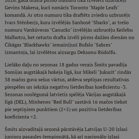
2026. gada draftā pirmo numuru tika izvēlēts uzbrucējs
Gevins Makena, kurš nonācis Toronto "Maple Leafs"
komandā. Ar otro numuru tika draftēts zviedru uzbrucējs
Ivars Stēnberjs, kuru izvēlējās Sanhosē "Sharks", ar trešo
numuru Vankūveras "Canucks" izvēlējās uzbrucēju Keilebu
Malhotru, bet ceturto drafta izvēli pirms dažām dienām no
Čikāgas "Blackhawks" iemainījusī Bufalo "Sabres"
izmantoja, lai izvēlētos aizsargu Deksonu Rūdolfu.
Lielāko daļu no sezonas 18 gadus vecais Šmits pavadīja
Somijas augstākajā hokeja līgā, kur Mikeli "Jukurit" rindās
38 mačos guva sešus vārtus, atdeva septiņas rezultatīvas
piespēles un iekrāja negatīvu lietderības koeficientu -3.
Sezonas noslēgumā latvietis spēlēja Vācijas augstākajā
līgā (DEL), Minhenes "Red Bull" sastāvā 16 mačos tiekot
pie septiņiem punktiem (2+5) un pozitīva lietderības
koeficienta +2.
Šmits aizvadītajā sezonā pārstāvēja Latvijas U-20 izlasi
junioru pasaules čempionātā, kā arī nacionālo izlasi