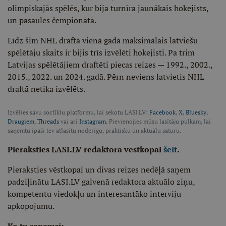
olimpiskajās spēlēs, kur bija turnīra jaunākais hokejists,
un pasaules čempionātā.
Līdz šim NHL draftā vienā gadā maksimālais latviešu
spēlētāju skaits ir bijis trīs izvēlēti hokejisti. Pa trim
Latvijas spēlētājiem draftēti piecas reizes — 1992., 2002.,
2015., 2022. un 2024. gadā. Pērn neviens latvietis NHL
draftā netika izvēlēts.
Izvēlies savu soctīklu platformu, lai sekotu LASI.LV:
Facebook
,
X
,
Bluesky
,
Draugiem
,
Threads
vai arī
Instagram
. Pievienojies mūsu lasītāju pulkam, lai
saņemtu īpaši tev atlasītu noderīgu, praktisku un aktuālu saturu.
Pieraksties LASI.LV redaktora vēstkopai
šeit
.
Pieraksties vēstkopai un divas reizes nedēļā saņem
padziļinātu LASI.LV galvenā redaktora aktuālo ziņu,
kompetentu viedokļu un interesantāko interviju
apkopojumu.