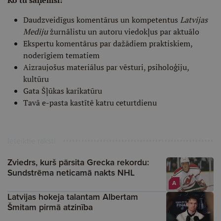
Ko tu saņemsi:
Daudzveidīgus komentārus un kompetentus
Latvijas
Mediju
žurnālistu un autoru viedokļus par aktuālo
Ekspertu komentārus par dažādiem praktiskiem,
noderīgiem tematiem
Aizraujošus materiālus par vēsturi, psiholoģiju,
kultūru
Gata Šļūkas karikatūru
Tavā e-pasta kastītē katru ceturtdienu
Ieteiktie raksti
Zviedrs, kurš pārsita Grecka rekordu:
Sundstrēma neticamā nakts NHL
A
Latvijas hokeja talantam Albertam
Šmitam pirmā atzinība