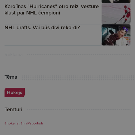
Karolīnas "Hurricanes" otro reizi vēsturē
kļūst par NHL čempioni
NHL drafts. Vai būs divi rekordi?
Reklāma
Tēma
Hokejs
Tēmturi
#hokejisti
#nhl
#sportisti