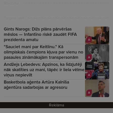
Reklāma
Turpini lasīt
Gints Narogs: Dižs plāns pārvēršas
mēslos — Infantīno riskē zaudēt FIFA
prezidenta amatu
A
"Sauciet mani par Keitlinu." Kā
olimpiskais čempions kļuva par vienu no
pasaules zināmākajām transpersonām
A
Andžejs Ļebedevs: Apzinos, ka līdzjutēji
nāk skatīties uz mani, tāpēc ir liela vēlme
viņus nepievilt
A
Basketbola aģenta Artūra Kalnīša
aģentūra sadarbojas ar agresoru
A
Reklāma