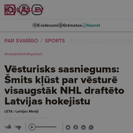
E-izdevumi
Grāmatas
Abonēt
PAR SVARĪGO
SPORTS
#hokejisti
#nhl
#sportisti
Vēsturisks sasniegums:
Šmits kļūst par vēsturē
visaugstāk NHL draftēto
Latvijas hokejistu
LETA / Latvijas Mediji
2026. gada 27. jūnijs, 07:56
0
0