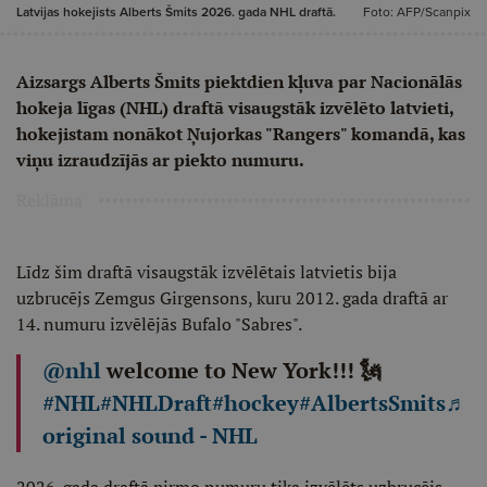
Latvijas hokejists Alberts Šmits 2026. gada NHL draftā.
Foto: AFP/Scanpix
Aizsargs Alberts Šmits piektdien kļuva par Nacionālās
hokeja līgas (NHL) draftā visaugstāk izvēlēto latvieti,
hokejistam nonākot Ņujorkas "Rangers" komandā, kas
viņu izraudzījās ar piekto numuru.
Reklāma
Līdz šim draftā visaugstāk izvēlētais latvietis bija
uzbrucējs Zemgus Girgensons, kuru 2012. gada draftā ar
14. numuru izvēlējās Bufalo "Sabres".
@nhl
welcome to New York!!! 🗽
#NHL
#NHLDraft
#hockey
#AlbertsSmits
♬
original sound - NHL