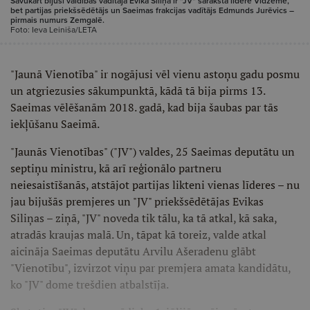
Savukārt bijusī valdības vadītāja Evika Siliņa ir "JV" saraksta līdere Vidzemē,
bet partijas priekšsēdētājs un Saeimas frakcijas vadītājs Edmunds Jurēvics –
pirmais numurs Zemgalē.
Foto: Ieva Leiniša/LETA
"Jaunā Vienotība" ir nogājusi vēl vienu astoņu gadu posmu
un atgriezusies sākumpunktā, kādā tā bija pirms 13.
Saeimas vēlēšanām 2018. gadā, kad bija šaubas par tās
iekļūšanu Saeimā.
"Jaunās Vienotības" ("JV") valdes, 25 Saeimas deputātu un
septiņu ministru, kā arī reģionālo partneru
neiesaistīšanās, atstājot partijas likteni vienas līderes – nu
jau bijušās premjeres un "JV" priekšsēdētājas Evikas
Siliņas – ziņā, "JV" noveda tik tālu, ka tā atkal, kā saka,
atradās kraujas malā. Un, tāpat kā toreiz, valde atkal
aicināja Saeimas deputātu Arvilu Ašeradenu glābt
"Vienotību", izvirzot viņu par premjera amata kandidātu,
ko "JV" dome trešdien atbalstīja.