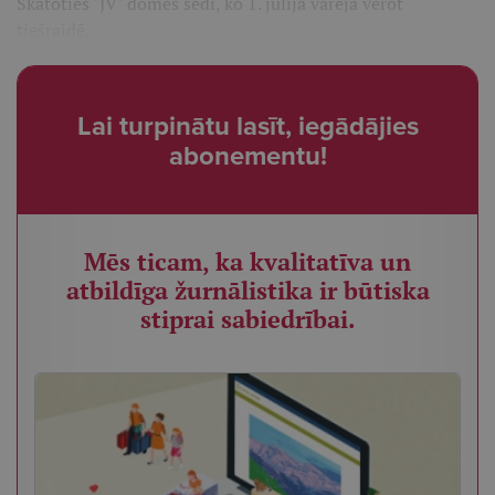
Skatoties "JV" domes sēdi, ko 1. jūlijā varēja vērot
tiešraidē,
Lai turpinātu lasīt, iegādājies
abonementu!
Mēs ticam, ka kvalitatīva un
atbildīga žurnālistika ir būtiska
stiprai sabiedrībai.