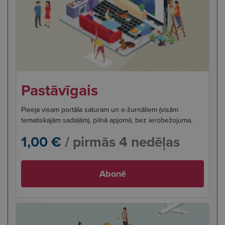
Pastāvīgais
Pieeja visam portāla saturam un e-žurnāliem (visām
tematiskajām sadaļām), pilnā apjomā, bez ierobežojuma.
1,00 €
/ pirmās 4 nedēļas
Abonē