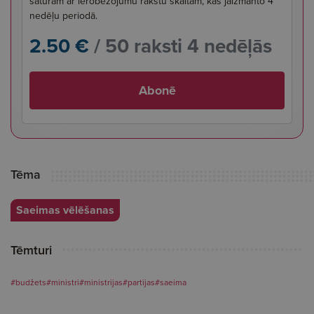
saturam ar ierobežojumu rakstu skaitam, kas jāizmanto 4
nedēļu periodā.
2.50 €
/ 50 raksti 4 nedēļās
Abonē
Tēma
Saeimas vēlēšanas
Tēmturi
#budžets
#ministri
#ministrijas
#partijas
#saeima