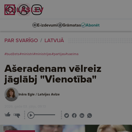
E-izdevumi
Grāmatas
Abonēt
PAR SVARĪGO
LATVIJĀ
#budžets
#ministri
#ministrijas
#partijas
#saeima
Ašeradenam vēlreiz
jāglābj "Vienotība"
Ināra Egle / Latvijas Avīze
2026. gada 03. jūlijs, 09:13
1
0