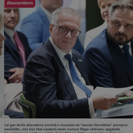
Abonentiem
Lai gan Arvils Ašeradens (centrā) ir nosaukts kā "Jaunās Vienotības" premjera
kandidāts, viņš būs tikai saraksta otrais numurs Rīgas vēlēšanu apgabalā.