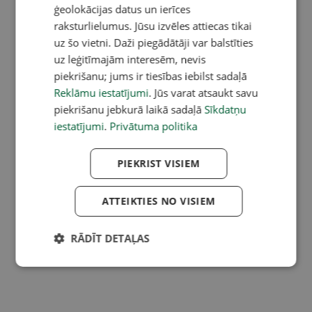
ģeolokācijas datus un ierīces
raksturlielumus. Jūsu izvēles attiecas tikai
uz šo vietni. Daži piegādātāji var balstīties
uz leģitīmajām interesēm, nevis
piekrišanu; jums ir tiesības iebilst sadaļā
Reklāmu iestatījumi
. Jūs varat atsaukt savu
piekrišanu jebkurā laikā sadaļā
Sīkdatņu
iestatījumi
.
Privātuma politika
PIEKRIST VISIEM
ATTEIKTIES NO VISIEM
RĀDĪT DETAĻAS