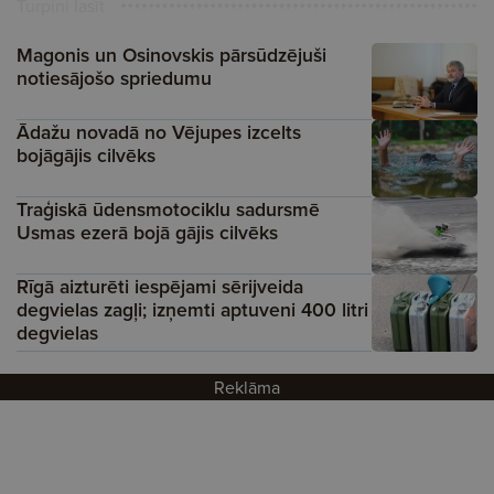
Turpini lasīt
Magonis un Osinovskis pārsūdzējuši
notiesājošo spriedumu
Ādažu novadā no Vējupes izcelts
bojāgājis cilvēks
Traģiskā ūdensmotociklu sadursmē
Usmas ezerā bojā gājis cilvēks
Rīgā aizturēti iespējami sērijveida
degvielas zagļi; izņemti aptuveni 400 litri
degvielas
Reklāma