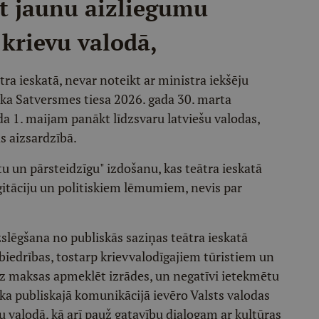
st jaunu aizliegumu
 krievu valodā,
ra ieskatā, nevar noteikt ar ministra iekšēju
, ka Satversmes tiesa 2026. gada 30. marta
a 1. maijam panākt līdzsvaru latviešu valodas,
s aizsardzībā.
u un pārsteidzīgu" izdošanu, kas teātra ieskatā
ģitāciju un politiskiem lēmumiem, nevis par
izslēgšana no publiskās saziņas teātra ieskatā
biedrības, tostarp krievvalodīgajiem tūristiem un
ez maksas apmeklēt izrādes, un negatīvi ietekmētu
, ka publiskajā komunikācijā ievēro Valsts valodas
u valodā, kā arī pauž gatavību dialogam ar kultūras