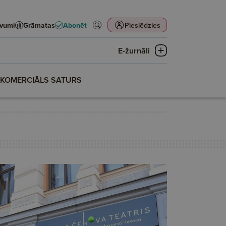
evumi
Grāmatas
Abonēt
Pieslēdzies
E-žurnāli
KOMERCIĀLS SATURS