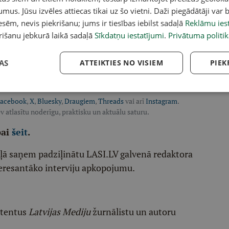
valodas kā vienīgās valsts valodas nozīmi Latvijas
umus. Jūsu izvēles attiecas tikai uz šo vietni. Daži piegādātāji var b
sēm, nevis piekrišanu; jums ir tiesības iebilst sadaļā
Reklāmu iest
rības funkcionēšanā un sabiedrības saliedētības
rišanu jebkurā laikā sadaļā
Sīkdatņu iestatījumi
.
Privātuma politik
 uz profesionālo māksliniecisko darbību, ja
AS
ATTEIKTIES NO VISIEM
PIEK
asība iestādēm jāievieš līdz 30. jūlijam.
acebook
,
X
,
Bluesky
,
Draugiem
,
Threads
vai arī
Instagram
.
v atlasītu noderīgu, praktisku un aktuālu saturu.
pai
šeit
.
ēļā saņem padziļinātu LASI.LV galvenā redaktora
eresantāko interviju apkopojumu.
etentus
Latvijas Mediju
žurnālistu un autoru