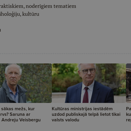
raktiskiem, noderīgiem tematiem
iholoģiju, kultūru
u
 sākas mežs, kur
Kultūras ministrijas iestādēm
Pa
rvs? Saruna ar
uzdod publiskajā telpā lietot tikai
ku
u Andreju Veisbergu
valsts valodu
re