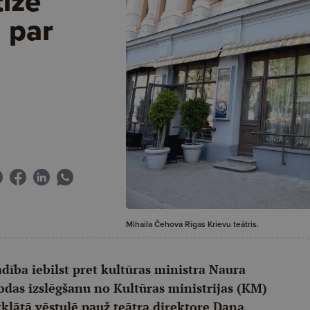
tizē
 par
Mihaila Čehova Rīgas Krievu teātris.
dība iebilst pret kultūras ministra Naura
odas izslēgšanu no Kultūras ministrijas (KM)
tklātā vēstulē pauž teātra direktore Dana