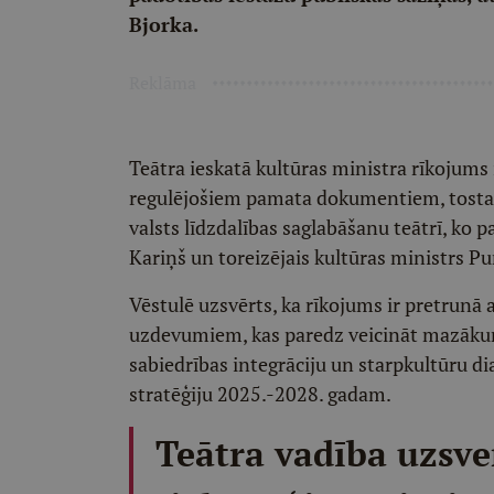
Bjorka.
Reklāma
Teātra ieskatā kultūras ministra rīkojums
regulējošiem pamata dokumentiem, tostar
valsts līdzdalības saglabāšanu teātrī, ko pa
Kariņš un toreizējais kultūras ministrs Pu
Vēstulē uzsvērts, ka rīkojums ir pretrunā 
uzdevumiem, kas paredz veicināt mazākumta
sabiedrības integrāciju un starpkultūru dia
stratēģiju 2025.-2028. gadam.
Teātra vadība uzsve