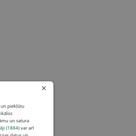
×
 un piekļūtu
ikālos
lāmu un satura
āji (1884)
var arī
cijas datus un