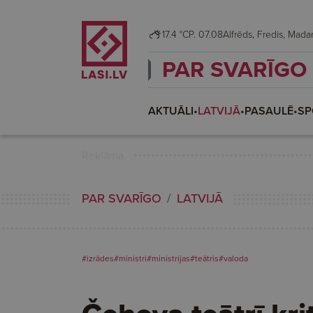
17.4 °C
P. 07.08
Alfrēds, Fredis, Ma
PAR SVARĪGO
AKTUĀLI
•
LATVIJĀ
•
PASAULĒ
•
SP
Reklāma
PAR SVARĪGO
LATVIJĀ
#izrādes
#ministri
#ministrijas
#teātris
#valoda