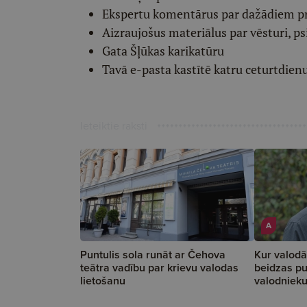
Ekspertu komentārus par dažādiem p
Aizraujošus materiālus par vēsturi, ps
Gata Šļūkas karikatūru
Tavā e-pasta kastītē katru ceturtdien
Ieteiktie raksti
A
Puntulis sola runāt ar Čehova
Kur valodā
teātra vadību par krievu valodas
beidzas pu
lietošanu
valodniek