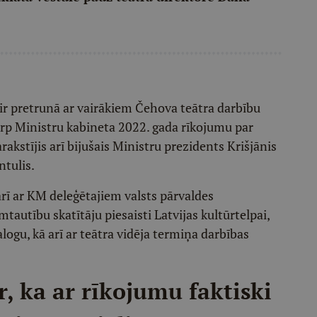
 ir pretrunā ar vairākiem Čehova teātra darbību
p Ministru kabineta 2022. gada rīkojumu par
rakstījis arī bijušais Ministru prezidents Krišjānis
ntulis.
arī ar KM deleģētajiem valsts pārvaldes
utību skatītāju piesaisti Latvijas kultūrtelpai,
logu, kā arī ar teātra vidēja termiņa darbības
r, ka ar rīkojumu faktiski