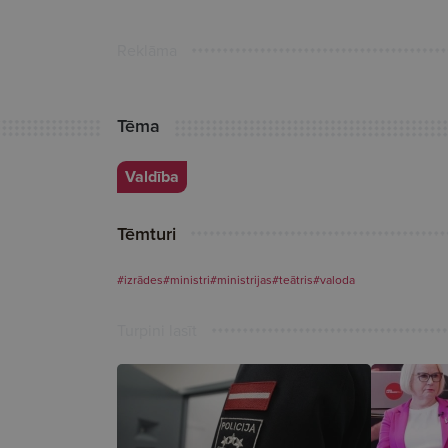
Reklāma
Tēma
Valdība
Tēmturi
#izrādes
#ministri
#ministrijas
#teātris
#valoda
Turpini lasīt