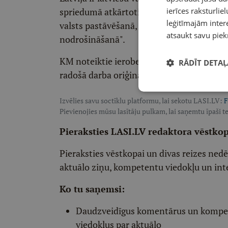
spriedumā atkārtoti ir uzsvērusi latviešu 
ierīces raksturliel
leģitīmajām intere
valsts pastāvēšanā, demokrātiskas sabied
atsaukt savu piek
nodrošināšanā".
KM noteiktie ierobežojumi nav attiecināmi
RĀDĪT DETAĻ
radošā darba oriģināls ir krievu valodā. Pr
Izvēlies savu soctīklu platformu, lai sekotu LASI.LV:
F
Pievienojies mūsu lasītāju pulkam, lai saņemtu īpaši te
Pieraksties LASI.LV redaktora vēstko
Pieraksties vēstkopai un divas reizes ned
aktuālo ziņu, kompetentu viedokļu un int
Ko tu saņemsi:
Daudzveidīgus komentārus un komp
viedokļus par aktuālo