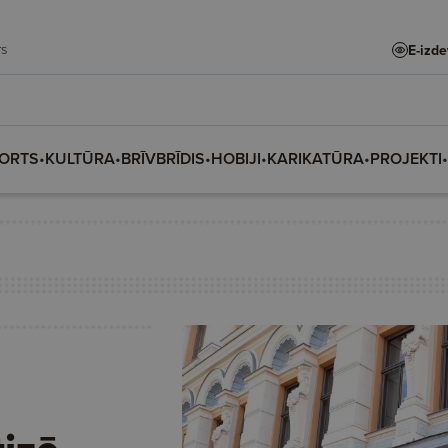
dars
E-izd
ORTS
•
KULTŪRA
•
BRĪVBRĪDIS
•
HOBIJI
•
KARIKATŪRA
•
PROJEKTI
•