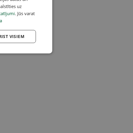
alstīties uz
atījumi
. Jūs varat
a
RIST VISIEM