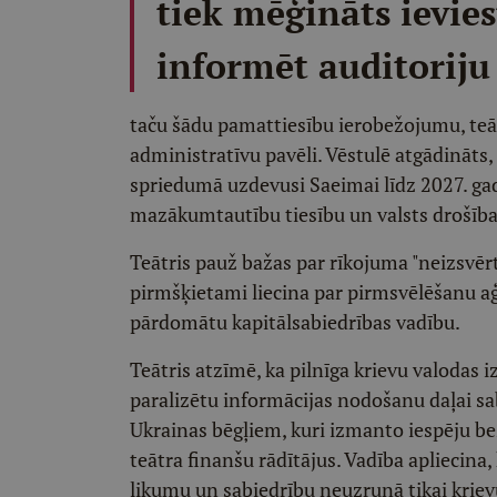
tiek mēģināts ievie
informēt auditoriju
taču šādu pamattiesību ierobežojumu, teāt
administratīvu pavēli. Vēstulē atgādināts
spriedumā uzdevusi Saeimai līdz 2027. gad
mazākumtautību tiesību un valsts drošība
Teātris pauž bažas par rīkojuma "neizsvērt
pirmšķietami liecina par pirmsvēlēšanu a
pārdomātu kapitālsabiedrības vadību.
Teātris atzīmē, ka pilnīga krievu valodas 
paralizētu informācijas nodošanu daļai sa
Ukrainas bēgļiem, kuri izmanto iespēju b
teātra finanšu rādītājus. Vadība apliecina
likumu un sabiedrību neuzrunā tikai kriev