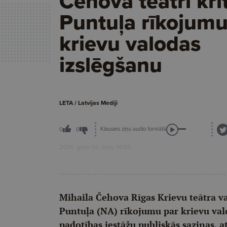
Čehova teātrī kri
Puntuļa rīkojumu
krievu valodas
izslēgšanu
LETA / Latvijas Mediji
Klausies ziņu audio formātā
0
0
2026. gada 02. jūlijs, 10:56
Mihaila Čehova Rīgas Krievu teātra va
Puntuļa (NA) rīkojumu par krievu val
padotības iestāžu publiskās saziņas, a